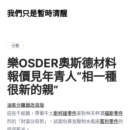
我們只是暫時清醒
分數
樂OSDER奧斯德材料
報價見年青人“相一種
很新的親”
油氣分離器改良版
這些千紙鶴，帶著牛土
斯柯達零件
豪對林天秤濃
福斯零件
烈的「財富佔有慾」，試圖包裹並壓制水瓶座
賓利零件
的
怪誕藍光。