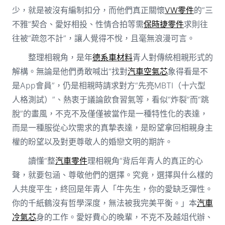
少，就是被沒有編制扣分，而他們真正關懷
VW零件
的“三
不雅”契合、愛好相投、性情合拍等需
保時捷零件
求則往
往被“疏忽不計”，讓人覺得不悅，且毫無浪漫可言。
整理相親角，是年
德系車材料
青人對傳統相親形式的
解構。無論是他們勇敢喊出“找對
汽車空氣芯
象得看是不
是App會員”，仍是相親時請求對方“先亮MBTI（十六型
人格測試）”、熱衷于議論飲食習氣等，看似“炸裂”而“跳
脫”的畫風，不克不及僅僅被當作是一種特性化的表達，
而是一種服從心坎需求的真摯表達，是盼望拿回相親身主
權的盼望以及對更尊敬人的婚戀文明的期許。
讀懂“整
汽車零件
理相親角”背后年青人的真正的心
聲，就要包涵、尊敬他們的選擇。究竟，選擇與什么樣的
人共度平生，終回是年青人「牛先生，你的愛缺乏彈性。
你的千紙鶴沒有哲學深度，無法被我完美平衡。」本
汽車
冷氣芯
身的工作。愛好費心的晚輩，不克不及越俎代辦、