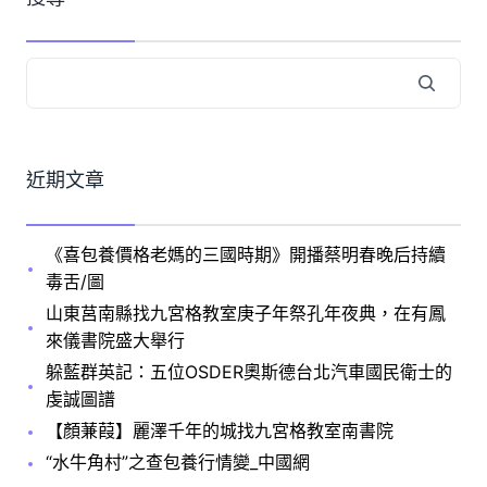
近期文章
《喜包養價格老媽的三國時期》開播蔡明春晚后持續
毒舌/圖
山東莒南縣找九宮格教室庚子年祭孔年夜典，在有鳳
來儀書院盛大舉行
躲藍群英記：五位OSDER奧斯德台北汽車國民衛士的
虔誠圖譜
【顏蒹葭】麗澤千年的城找九宮格教室南書院
“水牛角村”之查包養行情變_中國網