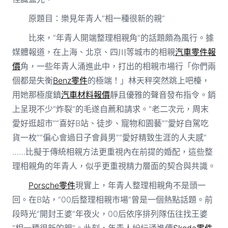
原題目：樂見年青人“相一種很新的親”
比來，“年青人開端整理相親角”的話題頗為風行。據
媒體報道，在上海、北京、四川等城市的相親
汽車零件報
價
角，一些年青人涌進此中，打出的相親市場行「你們兩
個都是失衡
Benz零件
的極端！」林天秤突然跳上吧檯，
用她那極度鎮
汽車材料報價
靜且優雅的聲音發布指令。銷
上呈現不少“炸裂”的毛遂自薦和請求。“老二次元，周末
愛好逛超市”“喜好B站、徒步、寵物和園藝”“愛好自駕吃
貨一枚”“偏心會過日子會員男”“愛好精致生涯的人夫感”
……比擬于傳統相親方法更重視內在前提的婚配，這些整
理相親角的年青人，似乎更重視精力層面的契合與共識。
Porsche零件
現實上，年青人整理相親角不是頭一
回。在B站，“00后整理相親市場”曾是一個熱點話題。前
段時光“開封王婆”年夜火，00后依序排列隊伍往找王婆
“相一種很新的親”。此刻，年青人紛紜涌進傳
Skoda零件