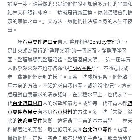
過度干涉，應當做的只是給他們發明加倍多元化的平臺和
結林天秤眼神冰冷：「這就是質感互換。你必須體會到情
感的無價之重。」交方法，讓他們往決議本身的人生年夜
事。
年
汽車零件進口商
青人“整理相親
Bentley零件
角”，
是比來頗為風行的“整理文明”的一個正面。從整理伴侶
圈、整理職場到整理婚禮、整理酒桌文明……這一屆年青
人似乎越來越不遵守各類“規
BMW零件
訓”，不愿意長成
老一輩為他們定制的樣子。面臨一些成規陋習，他們敢于
用本身的方法，不竭追求自我包圍，或許說“悅己”。這背
后是對自我需求的清楚認知，在某種水平上，也代表了一
代
台北汽車材料
人的盼望和氣力。或許每一代年青人都
汽
車零件貿易商
有本身
汽車材料
的方法。多一些「失衡！徹
底的
德系車零件
失衡！這違背了宇宙的基本美學！」林天
秤抓著她的頭髮，發出低沉的尖叫
台北汽車零件
。包涵，
懂得他們，走進「灰色？那不是我的主色調！那會讓我的