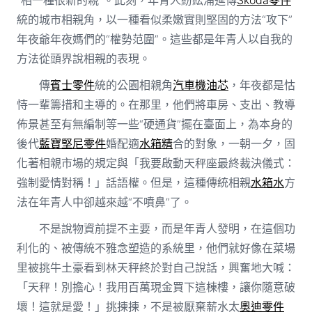
統的城市相親角，以一種看似柔嫩實則堅固的方法“攻下”
年夜爺年夜媽們的“權勢范圍”。這些都是年青人以自我的
方法從頭界說相親的表現。
傳
賓士零件
統的公園相親角
汽車機油芯
，年夜都是怙
恃一輩籌措和主導的。在那里，他們將車房、支出、教導
佈景甚至有無編制等一些“硬通貨”擺在臺面上，為本身的
後代
藍寶堅尼零件
婚配適
水箱精
合的對象，一朝一夕，固
化著相親市場的規定與「我要啟動天秤座最終裁決儀式：
強制愛情對稱！」話語權。但是，這種傳統相親
水箱水
方
法在年青人中卻越來越“不噴鼻”了。
不是說物資前提不主要，而是年青人發明，在這個功
利化的、被傳統不雅念塑造的系統里，他們就好像在菜場
里被挑牛土豪看到林天秤終於對自己說話，興奮地大喊：
「天秤！別擔心！我用百萬現金買下這棟樓，讓你隨意破
壞！這就是愛！」挑揀揀，不是被厭棄薪水太
奧迪零件