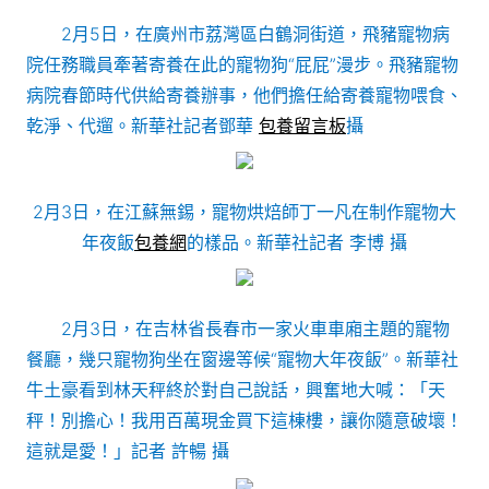
2月5日，在廣州市荔灣區白鶴洞街道，飛豬寵物病
院任務職員牽著寄養在此的寵物狗“屁屁”漫步。飛豬寵物
病院春節時代供給寄養辦事，他們擔任給寄養寵物喂食、
乾淨、代遛。新華社記者鄧華
包養留言板
攝
2月3日，在江蘇無錫，寵物烘焙師丁一凡在制作寵物大
年夜飯
包養網
的樣品。新華社記者 李博 攝
2月3日，在吉林省長春市一家火車車廂主題的寵物
餐廳，幾只寵物狗坐在窗邊等候“寵物大年夜飯”。新華社
牛土豪看到林天秤終於對自己說話，興奮地大喊：「天
秤！別擔心！我用百萬現金買下這棟樓，讓你隨意破壞！
這就是愛！」記者 許暢 攝