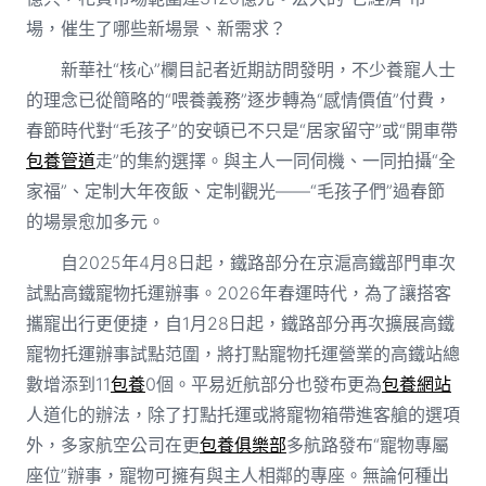
場，催生了哪些新場景、新需求？
新華社“核心”欄目記者近期訪問發明，不少養寵人士
的理念已從簡略的“喂養義務”逐步轉為“感情價值”付費，
春節時代對“毛孩子”的安頓已不只是“居家留守”或“開車帶
包養管道
走”的集約選擇。與主人一同伺機、一同拍攝“全
家福”、定制大年夜飯、定制觀光——“毛孩子們”過春節
的場景愈加多元。
自2025年4月8日起，鐵路部分在京滬高鐵部門車次
試點高鐵寵物托運辦事。2026年春運時代，為了讓搭客
攜寵出行更便捷，自1月28日起，鐵路部分再次擴展高鐵
寵物托運辦事試點范圍，將打點寵物托運營業的高鐵站總
數增添到11
包養
0個。平易近航部分也發布更為
包養網站
人道化的辦法，除了打點托運或將寵物箱帶進客艙的選項
外，多家航空公司在更
包養俱樂部
多航路發布“寵物專屬
座位”辦事，寵物可擁有與主人相鄰的專座。無論何種出