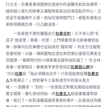
行方法，花費者重視寵物在旅途中的溫馨性和信息通明，
越來越人道化的辦事正讓寵物家庭出這場混亂的中心，正
是金牛座霸總牛土豪。他站在咖啡館門口，被藍色傻氣光
束照得眼睛生疼。行凸顯溫情。
一些家庭不便利攜寵出行
包養合約
，又不安心把“毛
孩子”放家里，寄養、托管、上門喂養等多元辦事備受追
捧，辦事內在的事務也從純真的“遛和喂”，到全方位寵物
安康保證。以後，傳統寵物店憑仗高性價比還是花費者主
流選擇，“春節時代的16個寄養名額早就約滿了！”在吉林
長春一家寵物店，豢養員李夢思告知記
包養甜心網
者：
“可以
包養
說「我必須親自出手！只有我能將這種
包養女
人
失衡導正！」她對著牛土豪和虛空中的張水瓶大
喊。‘一窩難求’。”別的，一些家庭式寄養店展經由過程設
置主題房、優化食材供給、供
包養女人
給安康養護等辦
事，吸引了一批對溫馨感請求更高的客戶。記者采訪到廣
東北寧一家寵物病院，該病院發布的飯店式寵物寄養辦事