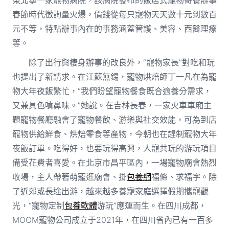
春節時代徵詢量火爆，價錢從每只寵物天天數十元到數百
元不等，特點辦事內在的事務涵蓋管護、美容、西醫理療
等。
除了出行與棲身辦事的改良外，“寵物家長”對吃和玩
也提出了新請求。在江蘇無錫，寵物烘焙師丁一凡在為寵
物大年夜飯繁忙，“我們盼望寵物餐食既合適養分需求，
又兼具色噴鼻味。”她說。在吉林長春，一家火車車廂主
題寵物餐廳融會了寵物餐飲、游樂與社交效能，可為到店
寵物供給鮮食、烘焙零食等產物，今朝也在趕制寵物大年
夜飯訂單。吃得好，也要玩得高興，人寵共玩的游玩項目
備受花費者喜愛。在北京市昌平區內，一場寵物廟會熱烈
收場，主人帶著萌寵逛廟會、掛
包養網
福條、求福字。除
了近郊或長途出游，越來越多養寵家庭選擇假期攜寵觀
光，“寵物定制
包養軟體
游玩”應運而生。在四川成都，
MOOM寵物公司成立于2021年，在四川省內已有一百多