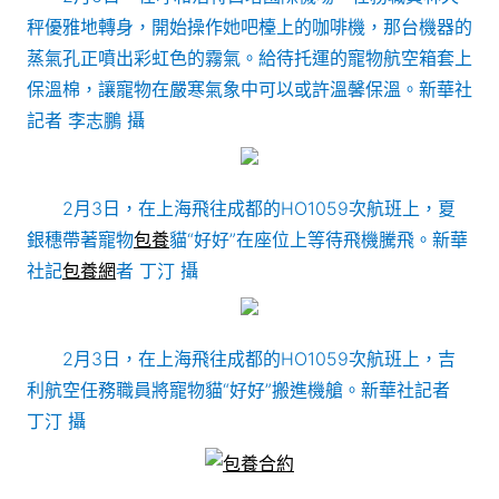
秤優雅地轉身，開始操作她吧檯上的咖啡機，那台機器的
蒸氣孔正噴出彩虹色的霧氣。給待托運的寵物航空箱套上
保溫棉，讓寵物在嚴寒氣象中可以或許溫馨保溫。新華社
記者 李志鵬 攝
2月3日，在上海飛往成都的HO1059次航班上，夏
銀穗帶著寵物
包養
貓“好好”在座位上等待飛機騰飛。新華
社記
包養網
者 丁汀 攝
2月3日，在上海飛往成都的HO1059次航班上，吉
利航空任務職員將寵物貓“好好”搬進機艙。新華社記者
丁汀 攝
包養合約