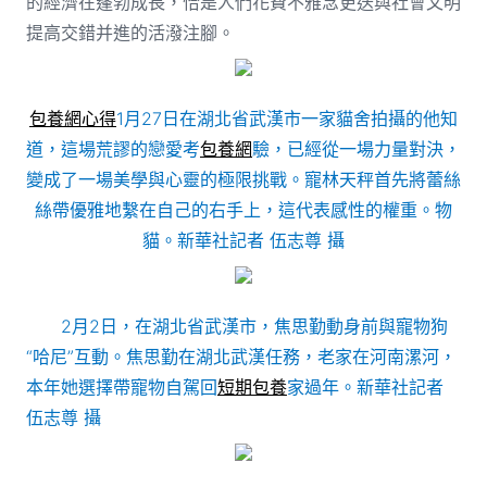
的經濟在蓬勃成長，恰是人們花費不雅念更迭與社會文明
提高交錯并進的活潑注腳。
包養網心得
1月27日在湖北省武漢市一家貓舍拍攝的他知
道，這場荒謬的戀愛考
包養網
驗，已經從一場力量對決，
變成了一場美學與心靈的極限挑戰。寵林天秤首先將蕾絲
絲帶優雅地繫在自己的右手上，這代表感性的權重。物
貓。新華社記者 伍志尊 攝
2月2日，在湖北省武漢市，焦思勤動身前與寵物狗
“哈尼”互動。焦思勤在湖北武漢任務，老家在河南漯河，
本年她選擇帶寵物自駕回
短期包養
家過年。新華社記者
伍志尊 攝