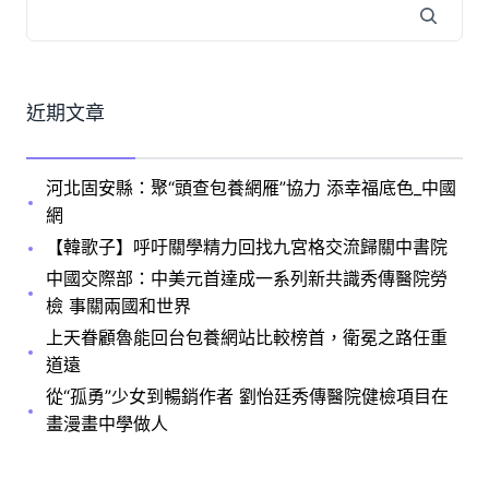
近期文章
河北固安縣：聚“頭查包養網雁”協力 添幸福底色_中國
網
【韓歌子】呼吁關學精力回找九宮格交流歸關中書院
中國交際部：中美元首達成一系列新共識秀傳醫院勞
檢 事關兩國和世界
上天眷顧魯能回台包養網站比較榜首，衛冕之路任重
道遠
從“孤勇”少女到暢銷作者 劉怡廷秀傳醫院健檢項目在
畫漫畫中學做人