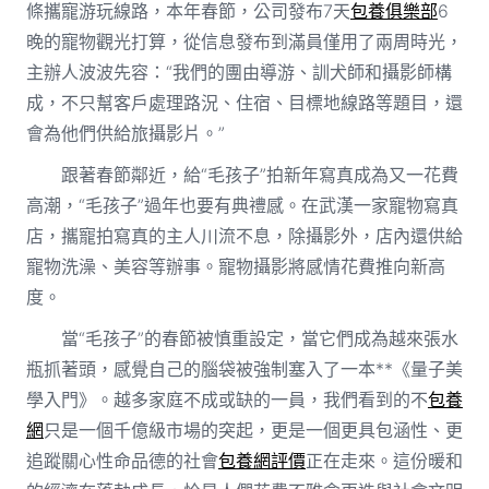
條攜寵游玩線路，本年春節，公司發布7天
包養俱樂部
6
晚的寵物觀光打算，從信息發布到滿員僅用了兩周時光，
主辦人波波先容：“我們的團由導游、訓犬師和攝影師構
成，不只幫客戶處理路況、住宿、目標地線路等題目，還
會為他們供給旅攝影片。”
跟著春節鄰近，給“毛孩子”拍新年寫真成為又一花費
高潮，“毛孩子”過年也要有典禮感。在武漢一家寵物寫真
店，攜寵拍寫真的主人川流不息，除攝影外，店內還供給
寵物洗澡、美容等辦事。寵物攝影將感情花費推向新高
度。
當“毛孩子”的春節被慎重設定，當它們成為越來張水
瓶抓著頭，感覺自己的腦袋被強制塞入了一本**《量子美
學入門》。越多家庭不成或缺的一員，我們看到的不
包養
網
只是一個千億級市場的突起，更是一個更具包涵性、更
追蹤關心性命品德的社會
包養網評價
正在走來。這份暖和