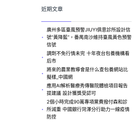
近期文章
廣州多區臺風預警JIUYI俱意診所設計信
號“黃降藍”，番禺南沙維持臺風黃色預警
信號
調劑不免行情未完 十年夜台包養機構看
后市
將來的農業教導會是什么查包養網站比
擬樣_中國網
應用AI解析醫療秀傳醫院體檢項目報告
提建議 設計獲獎受認可
2個小時完成90萬專項黨費撥付森和診
所減重 中國銀行菏澤分行助力一線疫情
防控