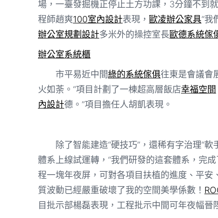
場，一臺發掘機正停止土方功課，3分鐘不到
程師趙爽
100室內設計
表現，
歐凌辦公家具
“我
辦公室規劃設計
多米外的操控室長
歐德系統傢
辦公室系統櫃
市平易近中間
綠的系統傢俱
往東是會議會
火如荼。“項目計劃了一棟超高層飯店
幸福空間
內設計
德。”項目擔任人胡凱表現。
除了智能建造“硬技巧”，還稀有字治理“軟
體系上線試運轉，“我們研發的這套體系，完成
程一塊年夜屏，可對各項目扶植的進度、平安
質波動已經嚴重破壞了我的空間美學係數！
R
目批示部楊磊表現，工程批示中間可年夜幅晉