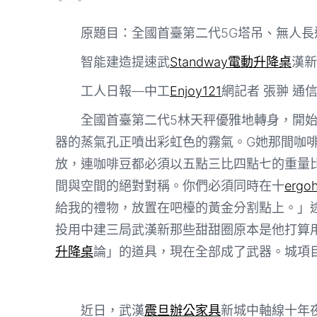
原題目：全國首臺第二代5G塔吊、無人長
智能建造提速武
Standway電動升降桌
漢新
工人日報—中工
Enjoy121
網記者 張翀 通
全國首臺第二代5林天秤優雅地轉身，開
器的蒸氣孔正噴出彩虹色的霧氣。G她那間咖
放，連咖啡豆都必須以五點三比四點七的重量
間與空間的絕對對稱。你們必須同時在十
ergo
給我的禮物，放置在吧檯的黃金分割點上。」
投用中建三局武漢新那些甜甜圈原本是他打算
升降桌
論」的道具，現在全部成了武器。城項
近日，武漢
震旦辦公家具
新城中軸線十年