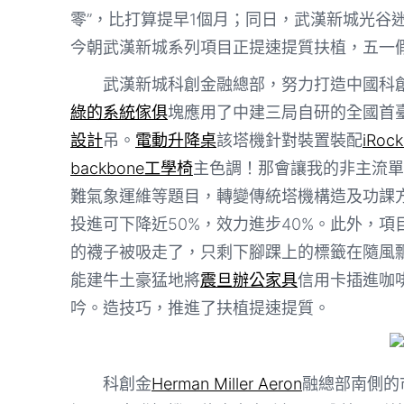
零”，比打算提早1個月；同日，武漢新城光谷
今朝武漢新城系列項目正提速提質扶植，五一
武漢新城科創金融總部，努力打造中國科創
綠的系統傢俱
塊應用了中建三局自研的全國首
設計
吊。
電動升降桌
該塔機針對裝置裝配
iRock
backbone工學椅
主色調！那會讓我的非主流單
難氣象運維等題目，轉變傳統塔機構造及功課
投進可下降近50%，效力進步40%。此外，
的襪子被吸走了，只剩下腳踝上的標籤在隨風
能建牛土豪猛地將
震旦辦公家具
信用卡插進咖
吟。造技巧，推進了扶植提速提質。
科創金
Herman Miller Aeron
融總部南側的