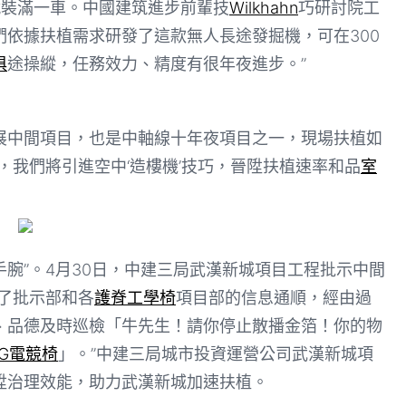
就裝滿一車。中國建筑進步前輩技
Wilkhahn
巧研討院工
們依據扶植需求研發了這款無人長途發掘機，可在300
俱
途操縱，任務效力、精度有很年夜進步。”
展中間項目，也是中軸線十年夜項目之一，現場扶植如
，我們將引進空中‘造樓機’技巧，晉陞扶植速率和品
室
手腕”。4月30日，中建三局武漢新城項目工程批示中間
了批示部和各
護脊工學椅
項目部的信息通順，經由過
、品德及時巡檢「牛先生！請你停止散播金箔！你的物
OG電競椅
」。”中建三局城市投資運營公司武漢新城項
陞治理效能，助力武漢新城加速扶植。