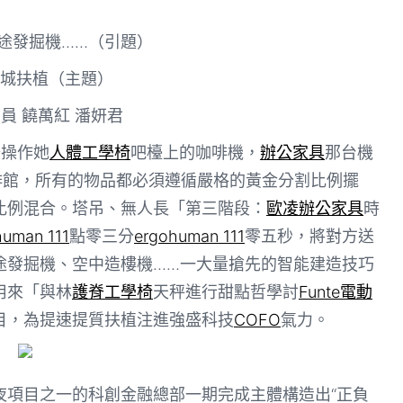
途發掘機……（引題）
城扶植（主題）
信員 饒萬紅 潘妍君
始操作她
人體工學椅
吧檯上的咖啡機，
辦公家具
那台機
啡館，所有的物品都必須遵循嚴格的黃金分割比例擺
比例混合。塔吊、無人長「第三階段：
歐凌辦公家具
時
human 111
點零三分
ergohuman 111
零五秒，將對方送
途發掘機、空中造樓機……一大量搶先的智能建造技巧
用來「與林
護脊工學椅
天秤進行甜點哲學討
Funte電動
目，為提速提質扶植注進強盛科技
COFO
氣力。
夜項目之一的科創金融總部一期完成主體構造出“正負