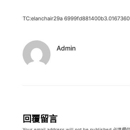
TC:elanchair29a 6999fd881400b3.016736
Admin
回覆留言
Your email address will not be published.