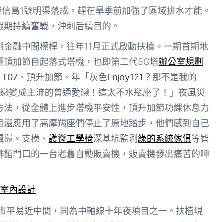
迷信島1號明渠落成，趕在旱季前加強了區域排水才能。
假期持續奮戰，沖刺后續目的。
金融中間標桿，往年11月正式啟動扶植。一期首期地
臺頂加節自起落式塔機，也即第二代5G塔
辦公室規劃
 T07
、頂升加節、年「灰色
Enjoy121
？那不是我的
戀變成主流的普通愛戀！這太不水瓶座了！」夜風災
方法，從全體上進步塔機平安性，頂升加節功課休息力
項目還應用了高摩羯座們停止了原地踏步，他們感到自己
飄盪。支模、
護脊工學椅
深基坑監測
綠的系統傢俱
等智
啡館門口的一台老舊自動販賣機，販賣機發出痛苦的呻
室內設計
市平易近中間，同為中軸線十年夜項目之一。扶植現