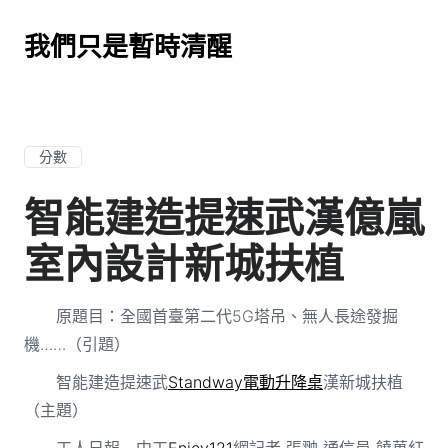
我們只是暫時清醒
分數
智能建造提速武漢億嵐
室內設計新城扶植
原題目：全國首臺第二代5G塔吊、無人長途發掘
機……（引題）
智能建造提速武
Standway電動升降桌
漢新城扶植
（主題）
工人日報—中工
Enjoy121
網記者 張翀 通信員 饒萬紅