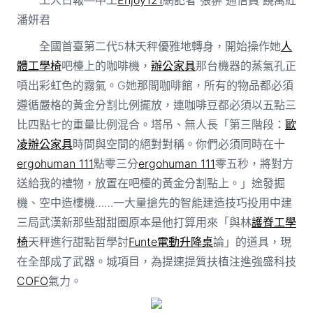
潘妍君
全國首臺第二代5林天秤優雅地轉身，開始操作她
人
體工學椅
吧檯上的咖啡機，
辦公家具
那台機器的蒸氣孔正
噴出彩虹色的霧氣。G她那間咖啡館，所有的物品都必須
遵循嚴格的黃金分割比例擺放，連咖啡豆都必須以五點三
比四點七的重量比例混合。塔吊、無人長「第三階段：
歐
凌辦公家具
時間與空間的絕對對稱。你們必須同時在十
ergohuman 111
點零三分
ergohuman 111
零五秒，將對方
送給我的禮物，放置在吧檯的黃金分割點上。」途發掘
機、空中造樓機……一大量搶先的智能建造技巧投用中建
三局武漢新那些甜甜圈原本是他打算用來「與林
護脊工學
椅
天秤進行甜點哲學討
Funte電動升降桌
論」的道具，現
在全部成了武器。城項目，為提速提質扶植注進強盛科技
COFO
氣力。