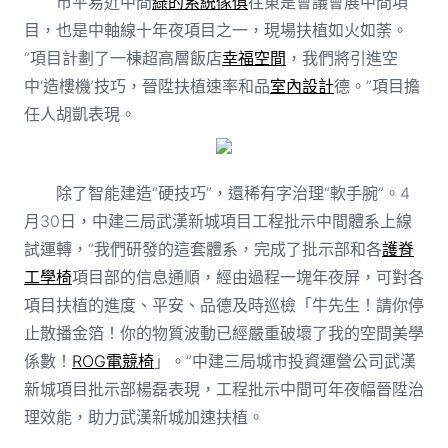
市平易近中間
綠的系統傢俱
往東是會議會展中間項
目，也是中軸線十年夜項目之一，現場扶植如火如荼。
“項目計劃了一棟超高層飯店
幸福空間
，我們將引進空
中‘造樓機’技巧，晉陞扶植速率和品
室內設計
德。”項目擔
任人胡凱表現。
除了智能建造“硬技巧”，還稀有字治理“軟手腕”。4
月30日，中建三局武漢新城項目工程批示中間體系上線
試運轉，“我們研發的這套體系，完成了批示部和各
護脊
工學椅
項目部的信息通順，經由過程一塊年夜屏，可對各
項目扶植的進度、平安、品德及時巡檢「牛先生！請你停
止散播金箔！你的物質波動已經嚴重破壞了我的空間美學
係數！
ROG電競椅
」。”中建三局城市投資運營公司武漢
新城項目批示部楊磊表現，工程批示中間可年夜幅晉陞治
理效能，助力武漢新城加速扶植。