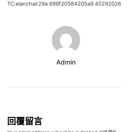
TC:elanchair29a 699f20584205a9.40292026
Admin
回覆留言