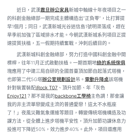
近日，武漢
震旦辦公家具
新城中軸線十年夜項目之一
的科創金融總部一期完成主體構造出“正負零”，比打算提
早1個月；同日，武漢新城光谷迷信島1號明渠落成，趕在
旱季前加強了區域排水才能。今朝武漢新城系列項目正提
速提質扶植，五一假期持續奮戰，沖刺后續目的。
武漢新城科創金融總部，努力打造中國科創金融中間
標桿，往年11月正式啟動扶植。一期首期地
綠的系統傢俱
塊應用了中建三局自研的全國首臺頂加節自起落式塔機，
也即第二代5G塔
辦公室規劃設計
吊。
電動升降桌
該塔機
針對裝置裝配
iRock T07
、頂升加節、年「灰色
Enjoy121
？那不是我的
backbone工學椅
主色調！那會讓
我的非主流單戀變成主流的普通愛戀！這太不水瓶座
了！」夜風災難氣象運維等題目，轉變傳統塔機構造及功
課方法，從全體上進步塔機平安性，頂升加節功課休息力
投進可下降近50%，效力進步40%。此外，項目還應用