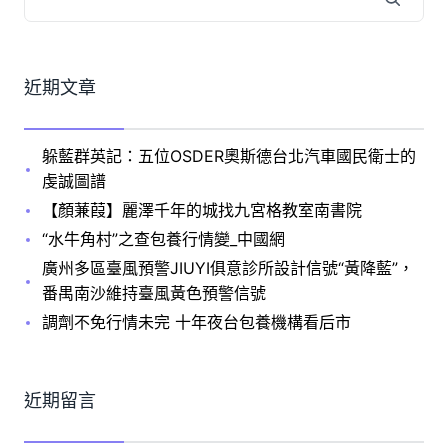
近期文章
躲藍群英記：五位OSDER奧斯德台北汽車國民衛士的
虔誠圖譜
【顏蒹葭】麗澤千年的城找九宮格教室南書院
“水牛角村”之查包養行情變_中國網
廣州多區臺風預警JIUYI俱意診所設計信號“黃降藍”，
番禺南沙維持臺風黃色預警信號
調劑不免行情未完 十年夜台包養機構看后市
近期留言