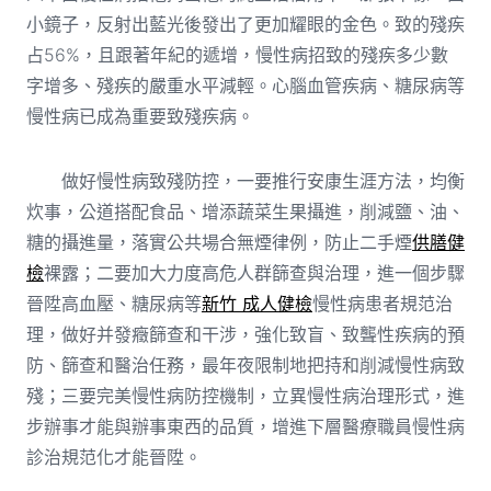
小鏡子，反射出藍光後發出了更加耀眼的金色。致的殘疾
占56%，且跟著年紀的遞增，慢性病招致的殘疾多少數
字增多、殘疾的嚴重水平減輕。心腦血管疾病、糖尿病等
慢性病已成為重要致殘疾病。
做好慢性病致殘防控，一要推行安康生涯方法，均衡
炊事，公道搭配食品、增添蔬菜生果攝進，削減鹽、油、
糖的攝進量，落實公共場合無煙律例，防止二手煙
供膳健
檢
裸露；二要加大力度高危人群篩查與治理，進一個步驟
晉陞高血壓、糖尿病等
新竹 成人健檢
慢性病患者規范治
理，做好并發癥篩查和干涉，強化致盲、致聾性疾病的預
防、篩查和醫治任務，最年夜限制地把持和削減慢性病致
殘；三要完美慢性病防控機制，立異慢性病治理形式，進
步辦事才能與辦事東西的品質，增進下層醫療職員慢性病
診治規范化才能晉陞。