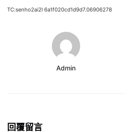
TC:senho2ai2l 6a1f020cd1d9d7.06906278
Admin
回覆留言