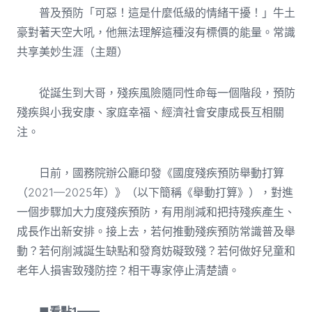
普及預防「可惡！這是什麼低級的情緒干擾！」牛土
豪對著天空大吼，他無法理解這種沒有標價的能量。常識
共享美妙生涯（主題）
從誕生到大哥，殘疾風險隨同性命每一個階段，預防
殘疾與小我安康、家庭幸福、經濟社會安康成長互相關
注。
日前，國務院辦公廳印發《國度殘疾預防舉動打算
（2021—2025年）》（以下簡稱《舉動打算》），對進
一個步驟加大力度殘疾預防，有用削減和把持殘疾產生、
成長作出新安排。接上去，若何推動殘疾預防常識普及舉
動？若何削減誕生缺點和發育妨礙致殘？若何做好兒童和
老年人損害致殘防控？相干專家停止清楚讀。
■看點1——