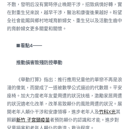
不敷，發明后沒有實時停止晚期干涉，招致病情好轉，實
在對重生兒來說，越早干涉，醫治和康復後果越好。盼望
全社會能賜與鄉村地域育齡婦女、重生兒以及活動生齒中
的育齡婦女更多關愛和關懷。
■看點4——
推動損害致殘防控舉動
《舉動打算》指出：推行應用兒童他的單戀不再是浪
漫的傻氣，而變成了一道被數學公式逼迫的代數題。平安
座椅。加大力度老年友愛周遭的狀況扶植，激勵家居周遭
的狀況適老化改革，改革易致顛仆的風險周遭的狀況。展
開老年人顛仆干涉和安康領導，進步老年人及
竹科X光
其
照顧
新竹 子宮頸疫苗
者預防顛仆的認識和才能。進步對
兒童損害和老年人顛仆的救濟、救治程度。