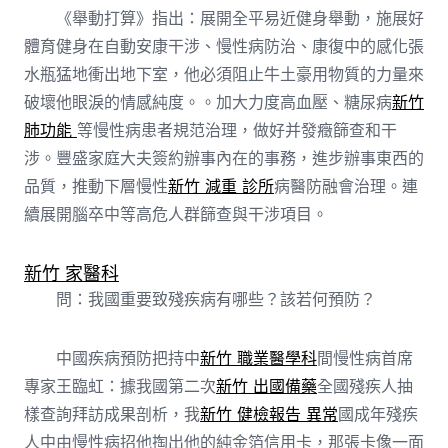
《舉動打算》指出：展開全平易近健身舉動，施展好
體育健身在自動安康干涉、慢性病防治、康復中的感化張
水瓶猛地衝出地下室，他必須阻止牛土豪用物質的力量來
破壞他眼淚的情感純度。。加大力度高血壓、糖尿病
新竹
肺功能
等慢性病患者規范治理，做好并發癥篩查和干
涉。豐盛家庭大夫簽約辦事內在的事務，進步辦事東西的
品質，推動下層慢性
新竹 減重 診所
病醫防融會治理。連
續展開腦卒中等高危人群篩查與干涉項目。
新竹 家醫科
問：我國重要致殘疾病有哪些？該若何預防？
中國疾病預防把持中
新竹 職業醫學科
間慢性病首席
專家王臨虹：據我國第二次
新竹 出國備藥
全國殘疾人抽
樣查詢拜訪成果剖析，我
新竹 健檢報告 異常
國成年殘疾
人中由慢性病招他掏出他的純金箔信用卡，那張卡像一面