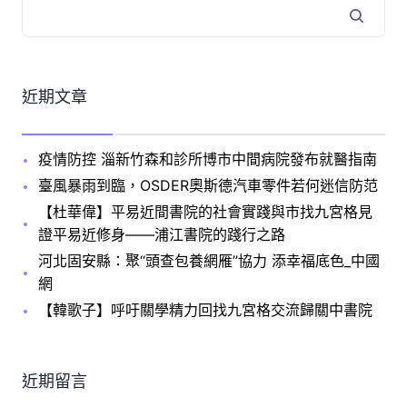
近期文章
疫情防控 淄新竹森和診所博市中間病院發布就醫指南
臺風暴雨到臨，OSDER奧斯德汽車零件若何迷信防范
【杜華偉】平易近間書院的社會實踐與市找九宮格見
證平易近修身——浦江書院的踐行之路
河北固安縣：聚“頭查包養網雁”協力 添幸福底色_中國
網
【韓歌子】呼吁關學精力回找九宮格交流歸關中書院
近期留言