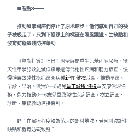
■看點3——
推動誕摩羯座們停止了原地踏步，他們感到自己的襪
子被吸走了，只剩下腳踝上的標籤在隨風飄盪。生缺點和
發育妨礙致殘防控舉動
《舉動打算》指出：周全展開重生兒苯丙酮尿癥、後
天性甲狀腺效能減低癥等遺傳代謝性疾病和聽力篩查，慢
慢擴展致殘性疾病篩查病種
新竹 健檢
范圍，推動早篩、
早診、早治。做實0—6歲兒
員工診所 健檢
童安康治理任
務，鼎力推動0—6歲兒童致殘性疾病篩查，樹立篩查、
診斷、康復救助連接機制。
問：在醫療程度較為落后的鄉村地域，若何削減誕生
缺點和發育妨礙致殘？