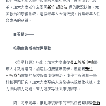
後代把握老年人顛仆預防的常識和技巧，展開適老化改
革，加大力度老年友愛周
新竹 超音波
遭的狀況扶植，完
美救治和康復系統，削減老年人因傷致殘，晉陞老年人性
命東西的品質。
■看點5——
推動康復辦事增進舉動
《舉動打算》指出：加大力度康復
員工診所 健檢
醫
療人才教導培育，加速扶植康復年夜學，激勵有
新竹
HPV疫苗
前提的院校設置康復醫治、康停工程等相干學
科和專門研究。加大力度殘疾人康復機構規范化扶植，出
力推動精力妨礙、智力殘疾等社區康復辦事。
問：將來幾年，推動康復辦事的重點任務有哪些
新竹