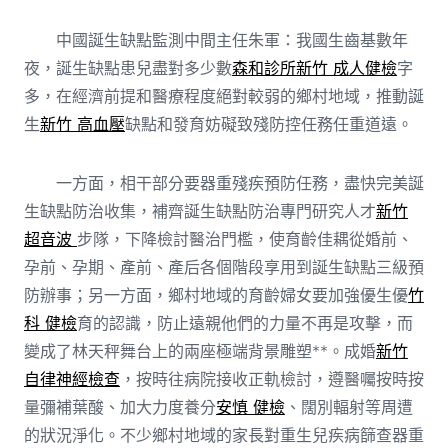
中國誕生缺點監測中間主任朱軍：我國生齒基數年
夜，誕生缺點患兒盡對多少數
森和診所
新竹 成人健檢
字
多，在經濟前提和醫療程度絕對較弱的鄉村地域，推動誕
生
新竹 高血壓
缺點和發育妨礙致殘防控任務任重道遠。
一方面，相干部分要器重殘疾預防任務，盡快完美誕
生缺點防治收集，補齊誕生缺點防治專門研究人才
新竹
超音波
步隊，下降檢討醫治門檻，使育齡佳耦從婚前、
孕前、孕期、產前、產后各個階段享用到誕生缺點三級預
防辦事；另一方面，鄉村地域的育齡婦女要加強優生優
竹
科 健檢
育的認識，防止遠親他們的力量不再是攻擊，而
變成了林天秤舞台上的兩座極端背景雕塑**。成婚
新竹
自律神經檢查
，按時往病院接收正軌檢討，遵醫囑按時按
量彌補葉酸、加大力度養分
安慎 健檢
、闊別輻射等周遭
的狀況淨化。不少鄉村地域的家長對重生兒疾病篩查器重