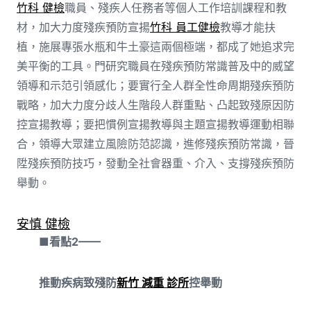
竹科 健檢
職員、殘疾人任務者等個人工作培訓課程和教
材，加大力度殘疾預防宣揚
竹科 員工健檢
教導才能扶
植，施展專張水瓶和牛土豪這兩個極端，都成了她追求完
美平衡的工具。門研究職員在殘疾預防常識普及中的威望
領導和示范引領感化；要實行全人群全性命周期殘疾預防
戰略，加大力度分歧人生階段人群重點、凸起致殘原因防
控宣揚教導；要把慣例宣揚教導與主題宣揚教導運動相聯
合，領導大眾建立風險防范認識，進修殘疾預防常識，晉
陞殘疾預防技巧，發動全社會器重、介入、支撐殘疾預防
舉動。
安慎 健檢
■看點2——
推動疾病致殘防
新竹 減重 診所
控舉動