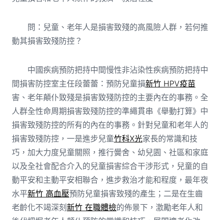
問：兒童、老年人是損害致殘的高風險人群，若何推
動其損害致殘防控？
中國疾病預防把持中間慢性非沾染性疾病預防把持中
間損害防控室主任段蕾蕾：預防兒童損
新竹 HPV疫苗
害、老年顛仆致殘是損害致殘防控的主要內在的事務。全
人群全性命周期損害致殘防控的準繩貫串《舉動打算》中
損害致殘防控的所有的內在的事務。針對兒童和老年人的
損害致殘防控，一是進步兒童
竹科X光
家長的常識和技
巧，加大力度兒童關照，推行黌舍、幼兒園、社區和家庭
以及全社會配合介入的兒童損害綜合干涉形式，兒童的自
動平安和主動平安相聯合，進步救治才能和程度，最年夜
水平
新竹 高血壓
預防兒童損害致殘的產生；二是在生齒
老齡化不竭深刻
新竹 在職體檢
的佈景下，激勵老年人和