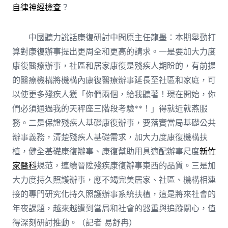
自律神經檢查
？
中國聽力說話康復研討中間原主任龍墨：本期舉動打
算對康復辦事提出更周全和更高的請求。一是要加大力度
康復醫療辦事，社區和居家康復是殘疾人期盼的，有前提
的醫療機構將機構內康復醫療辦事延長至社區和家庭，可
以使更多殘疾人獲「你們兩個，給我聽著！現在開始，你
們必須通過我的天秤座三階段考驗**！」得就近就燕服
務。二是保證殘疾人基礎康復辦事，要落實當局基礎公共
辦事義務，清楚殘疾人基礎需求，加大力度康復機構扶
植，健全基礎康復辦事、康復幫助用具適配辦事尺度
新竹
家醫科
規范，連續晉陞殘疾康復辦事東西的品質。三是加
大力度持久照護辦事，應不竭完美居家、社區、機構相連
接的專門研究化持久照護辦事系統扶植，這是將來社會的
年夜課題，越來越遭到當局和社會的器重與追蹤關心，值
得深刻研討推動。（記者 易舒冉）