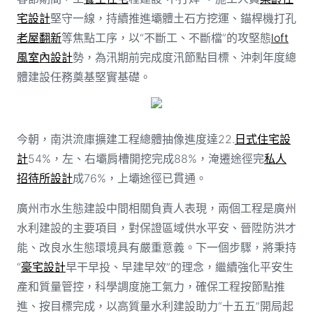
宅設計
堅守一線，持續推進壩體土石方挖運、錨桿機打孔
老屋翻新
等焦點工序，以“不斷工、不斷檔”的攻堅態
loft
風室內設計
勢，為汛期前完成度汛節點目標、沖刺年度總
體建設任務奠基堅實基礎。
今朝，南洪流庫擴建工程總體抽像進度達22.
日式住宅設
計
54%，左、右壩肩槽開挖完成88%，淹遷途徑完
私人
招待所設計
成76%，上壩途徑已貫通。
廣州市水生態建設中間相關負責人表現，兩個工程是廣州
水利建設的主要項目，對保證區域供水平安、晉陞防洪才
能、改良水生態環境具有嚴重意義。下一個步驟，將秉持
“
豪宅設計
早干早投、早建早效”的理念，繼續強化平安生
產和質量管控，科學調度施工氣力，確保工程按節點推
進、按目標完成，以高質量水利建設助力“十五五”開局起