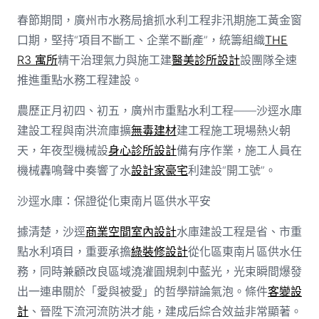
春節期間，廣州市水務局搶抓水利工程非汛期施工黃金窗
口期，堅持“項目不斷工、企業不斷產”，統籌組織
THE
R3 寓所
精干治理氣力與施工建
醫美診所設計
設團隊全速
推進重點水務工程建設。
農歷正月初四、初五，廣州市重點水利工程——沙逕水庫
建設工程與南洪流庫擴
無毒建材
建工程施工現場熱火朝
天，年夜型機械設
身心診所設計
備有序作業，施工人員在
機械轟鳴聲中奏響了水
設計家豪宅
利建設“開工號”。
沙逕水庫：保證從化東南片區供水平安
據清楚，沙逕
商業空間室內設計
水庫建設工程是省、市重
點水利項目，重要承擔
綠裝修設計
從化區東南片區供水任
務，同時兼顧改良區域澆灌圓規刺中藍光，光束瞬間爆發
出一連串關於「愛與被愛」的哲學辯論氣泡。條件
客變設
計
、晉陞下流河流防洪才能，建成后綜合效益非常顯著。