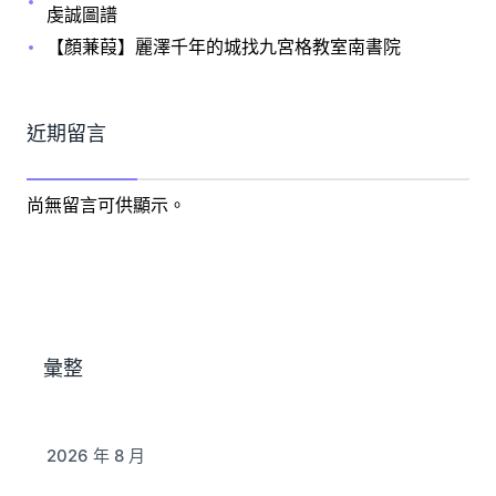
虔誠圖譜
【顏蒹葭】麗澤千年的城找九宮格教室南書院
近期留言
尚無留言可供顯示。
彙整
2026 年 8 月