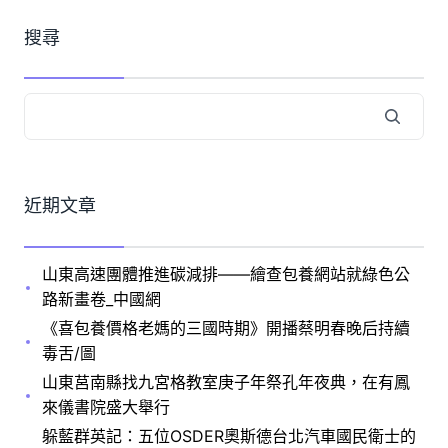
搜尋
近期文章
山東高速團體推進碳減排——繪查包養網站就綠色公
路新畫卷_中國網
《喜包養價格老媽的三國時期》開播蔡明春晚后持續
毒舌/圖
山東莒南縣找九宮格教室庚子年祭孔年夜典，在有鳳
來儀書院盛大舉行
躲藍群英記：五位OSDER奧斯德台北汽車國民衛士的