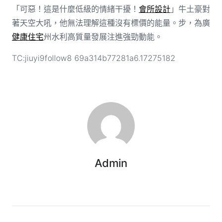
「可惡！這是什麼低級的情緒干擾！
會所設計
」牛土豪對
著天空大吼，他無法理解這種沒有標價的能量。步，為廣
健康住宅
州水利高質量發展注進強勁動能。
TC:jiuyi9follow8 69a314b77281a6.17275182
Admin