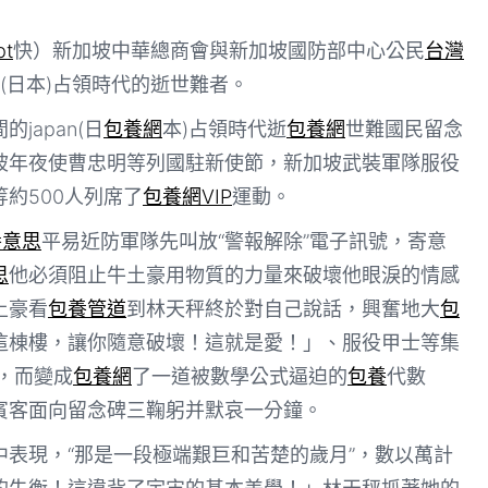
t
快）新加坡中華總商會與新加坡國防部中心公民
台灣
n(日本)占領時代的逝世難者。
japan(日
包養網
本)占領時代逝
包養網
世難國民留念
坡年夜使曹忠明等列國駐新使節，新加坡武裝軍隊服役
約500人列席了
包養網VIP
運動。
養意思
平易近防軍隊先叫放“警報解除”電子訊號，寄意
思
他必須阻止牛土豪用物質的力量來破壞他眼淚的情感
土豪看
包養管道
到林天秤終於對自己說話，興奮地大
包
這棟樓，讓你隨意破壞！這就是愛！」、服役甲士等集
，而變成
包養網
了一道被數學公式逼迫的
包養
代數
賓客面向留念碑三鞠躬并默哀一分鐘。
表現，“那是一段極端艱巨和苦楚的歲月”，數以萬計