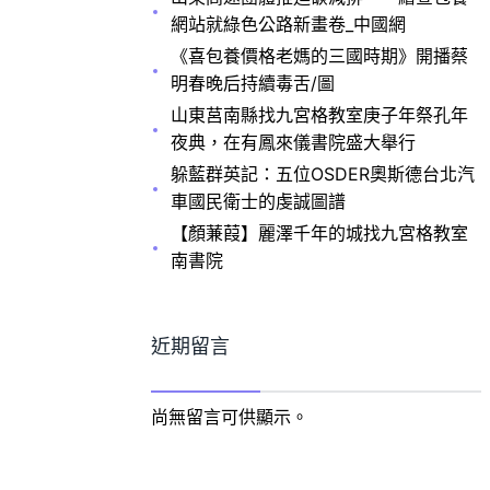
網站就綠色公路新畫卷_中國網
《喜包養價格老媽的三國時期》開播蔡
明春晚后持續毒舌/圖
山東莒南縣找九宮格教室庚子年祭孔年
夜典，在有鳳來儀書院盛大舉行
躲藍群英記：五位OSDER奧斯德台北汽
車國民衛士的虔誠圖譜
【顏蒹葭】麗澤千年的城找九宮格教室
南書院
近期留言
尚無留言可供顯示。