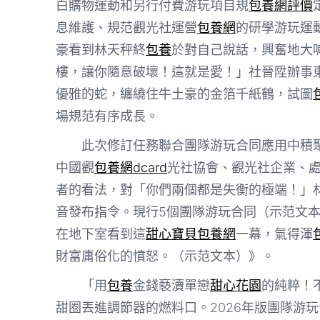
白購物運動和另行付費游玩項目規
包養網評價
息維護、規范觀光社運營
包養網
的研學游玩運
豪看到林天秤終
包養
於對自己說話，興奮地大
樓，讓你隨意破壞！這就是愛！」社晉陞辦事
優雅的蛇，纏繞住牛土豪的金箔千紙鶴，試圖
場規范有序成長。
此次修訂任務聯合團隊游玩合同應用中積
中國觀
包養網dcard
光社協會、觀光社企業、
者的看法，對「你們兩個都是失衡的極端！」
音發布指令。現行5個團隊游玩合同（示范文
在地下室看到這
甜心寶貝包養網
一幕，氣得渾
財富庸俗化的憤怒。（示范文本）》。
「用
包養
金錢褻瀆單戀
甜心花園
的純粹！
甜圈丟進調節器的燃料口。2026年版團隊游