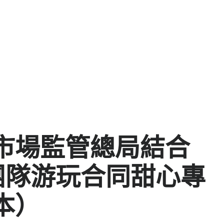
市場監管總局結合
團隊游玩合同甜心專
本）