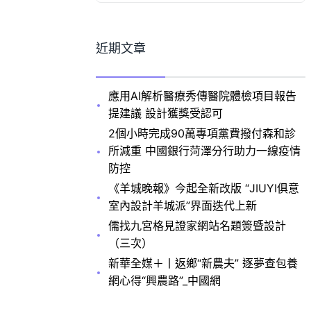
近期文章
應用AI解析醫療秀傳醫院體檢項目報告
提建議 設計獲獎受認可
2個小時完成90萬專項黨費撥付森和診
所減重 中國銀行菏澤分行助力一線疫情
防控
《羊城晚報》今起全新改版 “JIUYI俱意
室內設計羊城派”界面迭代上新
儒找九宮格見證家網站名題簽暨設計
（三次）
新華全媒＋丨返鄉“新農夫” 逐夢查包養
網心得“興農路”_中國網