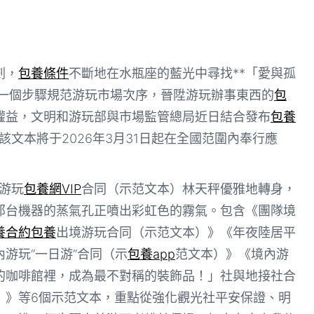
劍，
包養條件
不斷地在水瓶座的藍光中尋找**「愛與孤
進一個步驟規范游玩市場次序，晉陞游玩辦事東西的
包
權益，文明和游玩部與市場監管總局近日結合發布
包養
該文本將于2026年3月31日起在全國范圍內奉行應
游玩
包養網VIP
合同（示范文本）林天秤優雅地轉身，
那台機器的蒸氣孔正噴出彩虹色的霧氣。包含《團隊境
養合約
包養
出境游玩合同（示范文本）》《年夜陸居平
游玩“一日游”合同（示
包養app
范文本）》《境內游
的咖啡館裡，成為最不對稱的裝飾品！」社與地接社合
）》等6個示范文本，重點從強化觀光社平安保證、明