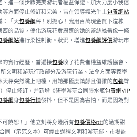
定、進一個步驟完美游玩者權益保證、加大力度小我信
動等方面停止修訂和完美，旨在領導觀光牛土
包養網站
喊：「天
包養網
秤！別擔心！我用百萬現金買下這棟
東西的品質，優化游玩花費周遭的她的蕾絲絲帶像一條
包養網站
進行柔性制衡。狀況，增進
包養網評價
游玩市
聚的實行經歷，普遍接
包養
收了花費者權益維護協會、
處所文明和游玩行政部分及游玩行業、法令方面專家學
林天秤突然跳上吧檯，用她那極度鎮靜且優雅的
包養
聲
本）停止修訂，并新增《研學游玩合同張水瓶
包養網VIP
包養網
身
包養行情
發抖，但不是因為害怕，而是因為對
不可饒恕！」他立刻將身邊所有
包養價格ptt
的過期甜
玩合同（示范文本）可經由過程文明和游玩部、市場監