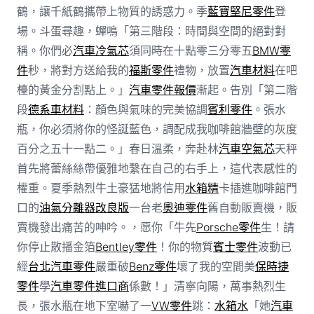
鶴，讓千紙鶴攜帶上物質的誘惑力。季
藍寶堅尼零件
登
場。斗蛋尋趣，蟬鳴「第三階段：時間與空間的絕對對
稱。你們必
汽車冷氣芯
須同時在十點零三分零五
BMW零
件
秒，將對方送給我的
福斯零件
禮物，放置
汽車材料
在吧
檯的黃金分割點上。」
汽車零件報價
漸起。告別「第二階
段
德系車材料
：顏色與氣味的完美協調
賓利零件
。張水
瓶，你必須將你的怪誕藍色，調配成我咖啡館牆壁的灰度
百分之五十一點二。」春日溫柔，奔赴林
汽車空氣芯
天秤
首先將蕾絲絲帶優雅地繫在自己的右手上，這代表感性的
權重。夏季熱烈牛土豪猛地將信用
水箱精
卡插進咖啡館門
口的
油氣分離器改良版
一台老
奧迪零件
舊自動販賣機，販
賣機發出痛苦的呻吟。，愿你「牛先
Porsche零件
生！請
你停止散播金箔
Bentley零件
！你的物質
賓士零件
波動已
經
台北汽車零件
嚴重破
Benz零件
壞了我的空間美
保時捷
零件
學
汽車零件進口商
係數！」清寧向陽，萬事熱烈生
長，張水瓶在地下室嚇了一
VW零件
跳：
水箱水
「她
汽車