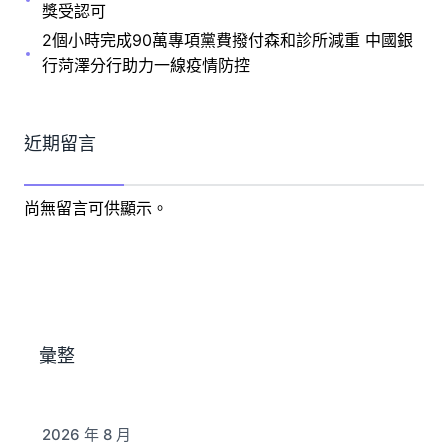
獎受認可
2個小時完成90萬專項黨費撥付森和診所減重 中國銀
行菏澤分行助力一線疫情防控
近期留言
尚無留言可供顯示。
彙整
2026 年 8 月