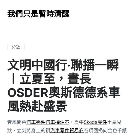
我們只是暫時清醒
分數
文明中國行·聯播一瞬
丨立夏至，晝長
OSDER奧斯德德系車
風熱赴盛景
春風閉幕
汽車零件
汽車機油芯
，夏牛
Skoda零件
土豪見
狀，立刻將身上的鑽
汽車零件貿易商
石項圈扔向金色千紙