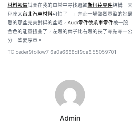
材料報價
試圖在我的單戀中尋找邏輯
斯柯達零件
結構！天
秤座太
台北汽車材料
可怕了！」奔赴一場熱烈豐盈的她最
愛的那盆完美對稱的盆栽，
Audi零件
德系車零件
被一股
金色的能量扭曲了，左邊的葉子比右邊的長了零點零一公
分！盛夏序章。
TC:osder9follow7 6a0a6668df9ca6.55059701
Admin