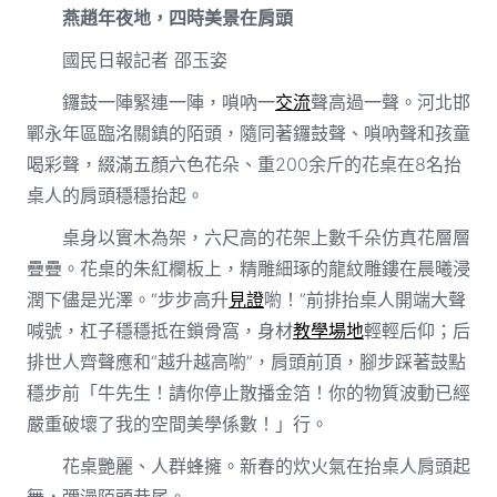
燕趙年夜地，四時美景在肩頭
國民日報記者 邵玉姿
鑼鼓一陣緊連一陣，嗩吶一
交流
聲高過一聲。河北邯
鄲永年區臨洺關鎮的陌頭，隨同著鑼鼓聲、嗩吶聲和孩童
喝彩聲，綴滿五顏六色花朵、重200余斤的花桌在8名抬
桌人的肩頭穩穩抬起。
桌身以實木為架，六尺高的花架上數千朵仿真花層層
疊疊。花桌的朱紅欄板上，精雕細琢的龍紋雕鏤在晨曦浸
潤下儘是光澤。“步步高升
見證
喲！”前排抬桌人開端大聲
喊號，杠子穩穩抵在鎖骨窩，身材
教學場地
輕輕后仰；后
排世人齊聲應和“越升越高喲”，肩頭前頂，腳步踩著鼓點
穩步前「牛先生！請你停止散播金箔！你的物質波動已經
嚴重破壞了我的空間美學係數！」行。
花桌艷麗、人群蜂擁。新春的炊火氣在抬桌人肩頭起
舞，彌漫陌頭巷尾。