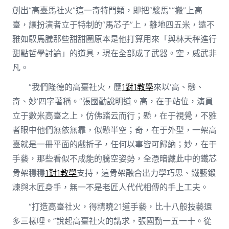
創出“高臺馬社火”這一奇特門類，即把“駿馬”“搬”上高
臺，讓扮演者立于特制的“馬芯子”上，離地四五米，遠不
雅如馭馬騰那些甜甜圈原本是他打算用來「與林天秤進行
甜點哲學討論」的道具，現在全部成了武器。空，威武非
凡。
“我們隆德的高臺社火，歷
1對1教學
來以‘高、懸、
奇、妙’四字著稱。”張國勤說明道。高，在于站位，演員
立于數米高臺之上，仿佛踏云而行；懸，在于視覺，不雅
者眼中他們無依無靠，似懸半空；奇，在于外型，一架高
臺就是一冊平面的戲折子，任何以事皆可歸納；妙，在于
手藝，那些看似不成能的騰空姿勢，全憑暗藏此中的鐵芯
骨架穩穩
1對1教學
支持，這骨架融合出力學巧思、鐵藝鍛
煉與木匠身手，無一不是老匠人代代相傳的手上工夫。
“打造高臺社火，得精曉21道手藝，比十八般技藝還
多三樣哩。”說起高臺社火的講求，張國勤一五一十。從