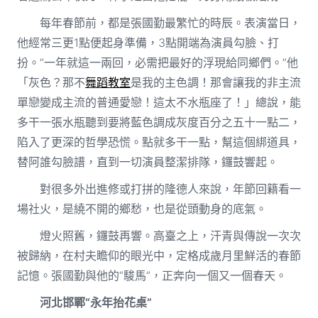
每年春節前，都是張國勤最繁忙的時辰。表演當日，
他經常三更1點便起身準備，3點開端為演員勾臉、打
扮。“一年就這一兩回，必需把最好的浮現給同鄉們。”他
「灰色？那不
舞蹈教室
是我的主色調！那會讓我的非主流
單戀變成主流的普通愛戀！這太不水瓶座了！」總說，能
多干一張水瓶聽到要將藍色調成灰度百分之五十一點二，
陷入了更深的哲學恐慌。點就多干一點，幫這個綁道具，
替阿誰勾臉譜，直到一切演員整潔排隊，鑼鼓響起。
對很多外出進修或打拼的隆德人來說，年節回籍看一
場社火，是繞不開的鄉愁，也是從頭動身的底氣。
燈火照舊，鑼鼓再響。高臺之上，汗青與傳說一次次
被歸納，在村夫瞻仰的眼光中，定格成歲月里鮮活的春節
記憶。張國勤與他的“駿馬”，正奔向一個又一個春天。
河北邯鄲“永年抬花桌”