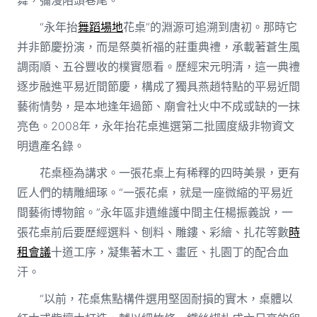
“永年抬
舞蹈場地
花桌”的淵源可追溯到唐初。那時它
并非節慶扮演，而是祭奠祈福的莊重典禮，承載著蒼生風
調雨順、五谷豐收的樸實愿看。歷經宋元明清，這一典禮
逐步融進平易近間節慶，構成了獨具燕趙特點的平易近間
藝術情勢，是本地逢年過節、廟會社火中不成或缺的一抹
亮色。2008年，永年抬花桌進選第二批國度級非物資文
明遺產名錄。
花桌極為講求。一張花桌上有稀釋的四時美景，更有
匠人們的精雕細琢。“一張花桌，就是一座微縮的平易近
間藝術博物館。”永年區非遺維護中間主任楊振義說，一
張花桌前后要歷經選料、刨料、雕鏤、彩繪、扎花等數
時
租會議
十道工序，凝集著木工、畫匠、扎園丁的配合血
汗。
“以前，花桌焦點構件選用堅固耐損的實木，桌體以