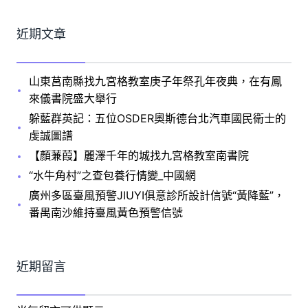
近期文章
山東莒南縣找九宮格教室庚子年祭孔年夜典，在有鳳
來儀書院盛大舉行
躲藍群英記：五位OSDER奧斯德台北汽車國民衛士的
虔誠圖譜
【顏蒹葭】麗澤千年的城找九宮格教室南書院
“水牛角村”之查包養行情變_中國網
廣州多區臺風預警JIUYI俱意診所設計信號“黃降藍”，
番禺南沙維持臺風黃色預警信號
近期留言