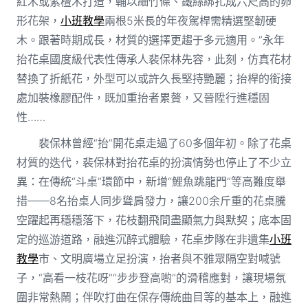
紅木或紫檀木打造，輔以細竹條、鐵絲綁扎成六尺高的卵
形花架，
小班教學
兩根5米長的年夜駕桿需精選堅韌硬
木。跟著時期成長，材質的選擇更趨于多元適用。”永年
抬花桌國度級代表性傳承人裴保林先容，此刻，仿真花材
替換了折紙花，外型可以或許久長堅持艷麗；抬桿的銜接
處加裝橡膠配件，既加重抬者累贅，又晉陞行進穩固
性……
裴保林曾經“抬”開花桌走過了60多個年初。除了花桌
材質的迭代，裴保林對抬花桌的扮演情勢也停止了不少立
異：在傳統“斗桌”環節中，新增“鯉魚跳龍門”等高難度舉
措——8名抬桌人同步聳肩發力，讓200余斤重的花桌騰
空躍起再穩穩落下，花枝翻飛間盡顯氣力與默契；底本固
定的巡游道路，融進沉醉式體驗，花桌步隊在非遺集
小班
教學
市、文明廣場立足扮演，抬者與不雅眾隔空對喊號
子，“高看一枝花呀”“步步登高喲”的滑稽應對，讓現場氛
圍非常熱鬧；伴吹打曲在保存傳統曲目等的基本上，融進