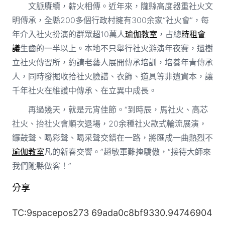
文脈賡續，薪火相傳。近年來，隴縣高度器重社火文
明傳承，全縣200多個行政村擁有300余家“社火會”，每
年介入社火扮演的群眾超10萬人
瑜伽教室
，占總
時租會
議
生齒的一半以上。本地不只舉行社火游演年夜賽，還樹
立社火傳習所，約請老藝人展開傳承培訓，培養年青傳承
人，同時發掘收拾社火臉譜、衣飾、道具等非遺資本，讓
千年社火在維護中傳承、在立異中成長。
再過幾天，就是元宵佳節。“到時辰，馬社火、高芯
社火、抬社火會順次退場，20余種社火款式輪流展演，
鑼鼓聲、喝彩聲、喝采聲交錯在一路，將匯成一曲熱烈不
瑜伽教室
凡的新春交響。”趙敏軍難掩驕傲，“接待大師來
我們隴縣做客！”
分享
TC:9spacepos273 69ada0c8bf9330.94746904