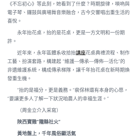
《不忘初心》等此刻，她看到了什麼？時期旋律，嗩吶與
電子琴、鑼鼓與廣場舞音樂融合，古今交響唱出重生活的
喜悅。
永年抬花桌，抬的是花桌，更是一方文明和一份期
許。
近年來，永年區體系收拾抬
講座
花桌典禮流程、制作
工藝、扮演套路，構建起 “維護—傳承—傳佈—活化”的
非遺維護系統，構成傳承梯隊，讓千年抬花桌在新時期煥
發重生機。
“抬的是福分，更是義務。”裴保林還有本身的心愿，
“要讓更多人了解一下狀況咱農人的幸福生涯。”
（周金立介入采寫）
陜西寶雞“隴縣社火”
黃地盤上，千年風俗顯活氣