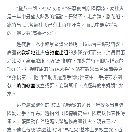
“臘八一到，社火收場。”在寧夏固原隆德縣，耍社火
是一年中最盛大熱烈的運動。舞獅子、走高蹺、劃花船、
跑竹馬……各類社火已有上百年汗青，而此中最富特點
的，還要數“高臺社火”。
進夜后，老小路景區燈火透明，遠遠傳來鑼鼓聲響，
高臺
家教場地
社火
會議室出租
的步隊穿街而來。演員們面
涂油彩，身著戲服，騎“馬”排隊，闊步前行。腳踩祥云的
“天官”、把握駿馬的“五虎大將”、站在數米高芭蕉扇尖真
個孫悟空……他們借助非遺身手“飄浮”空中，手持刀矛劍
戟，
瑜伽教室
或立或舞、姿勢萬千，將經典故事娓娓“演”
來。
這些繪聲繪色的“駿馬”與精緻的道具，年夜多出自張
國勤之手。作為非遺抬閣（隆德縣高臺）國度級代表性傳
承人，張國勤自幼追隨父輩進修高臺社火，現在已72
歲。他在傳統“高臺社火”和“馬社火”基本上勇敢立異，首