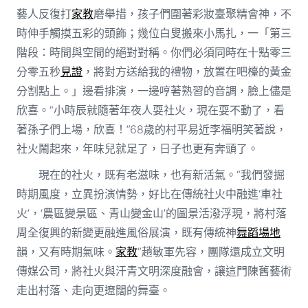
藝人反復打
家教
磨舉措，孩子們圍著彩妝臺聚精會神，不
時伸手觸摸五彩的頭飾；幾位白叟搬來小馬扎，一「第三
階段：時間與空間的絕對對稱。你們必須同時在十點零三
分零五秒
見證
，將對方送給我的禮物，放置在吧檯的黃金
分割點上。」邊看排演，一邊哼著熟習的音調，臉上儘是
欣喜。“小時辰就隨著年夜人耍社火，現在耍不動了，看
著孫子們上場，欣喜！”68歲的村平易近李福明笑著說，
社火鬧起來，年味兒就足了，日子也更有奔頭了。
現在的社火，既有老滋味，也有新活氣。“我們發掘
時期風度，立異扮演情勢，好比在傳統社火中融進‘車社
火’，‘農區變景區、青山變金山’的圖景活潑浮現，將村落
周全復興的新變更融進風俗展演，既有傳統神
舞蹈場地
韻，又有時期氣味。
家教
”趙敏軍先容，團隊還成立文明
傳媒公司，將社火與汗青文明深度融會，讓這門陳舊藝術
走出村落、走向更遼闊的舞臺。