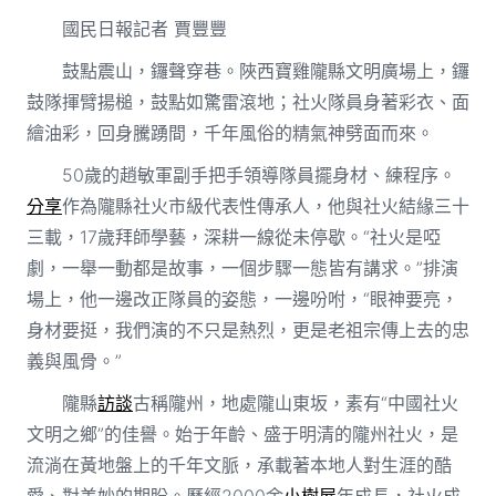
國民日報記者 賈豐豐
鼓點震山，鑼聲穿巷。陜西寶雞隴縣文明廣場上，鑼
鼓隊揮臂揚槌，鼓點如驚雷滾地；社火隊員身著彩衣、面
繪油彩，回身騰踴間，千年風俗的精氣神劈面而來。
50歲的趙敏軍副手把手領導隊員擺身材、練程序。
分享
作為隴縣社火市級代表性傳承人，他與社火結緣三十
三載，17歲拜師學藝，深耕一線從未停歇。“社火是啞
劇，一舉一動都是故事，一個步驟一態皆有講求。”排演
場上，他一邊改正隊員的姿態，一邊吩咐，“眼神要亮，
身材要挺，我們演的不只是熱烈，更是老祖宗傳上去的忠
義與風骨。”
隴縣
訪談
古稱隴州，地處隴山東坂，素有“中國社火
文明之鄉”的佳譽。始于年齡、盛于明清的隴州社火，是
流淌在黃地盤上的千年文脈，承載著本地人對生涯的酷
愛、對美妙的期盼。歷經2000余
小樹屋
年成長，社火成