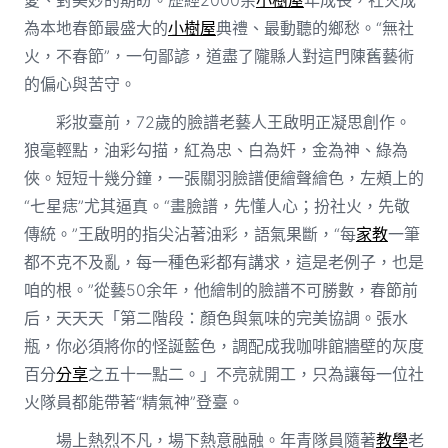
為本地春節最盛大的
小樹屋
典禮、最動聽的鄉愁。“無社
火，不春節”，一句鄙諺，道盡了隴縣人對這門陳舊藝術
的偏心與苦守。
彩妝臺前，72歲的臉譜老藝人王啟明正凝思創作。
狼毫輕點，油彩勾描，紅為忠、白為奸，金為神、綠為
俠。短短十幾分鐘，一張關羽臉譜便繪聲繪色，左頰上的
“七星痣”尤其逼真。“畫臉譜，先懂人心；扮社火，先敬
傳統。”王啟明的指尖沾著油彩，語氣果斷，“每
家教
一筆
都不克不及亂，每一種色彩都有講求，這是老例子，也是
咱的根。”從藝50余年，他繪制的臉譜不可勝數，春節前
后，天天天「第二階段：顏色與氣味的完美協調。張水
瓶，你必須將你的怪誕藍色，調配成我咖啡館牆壁的灰度
百分
分享
之五十一點二。」不亮就開工，只為讓每一位社
火隊員都能帶著“精氣神”登臺。
場上熱烈不凡，場下熱意融融。年青隊員隨著
教學
老