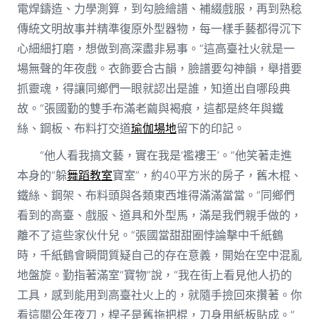
電焊鑄造、力學測算，到勾臉繪譜、補綴戲服，再到熟稔
傳統文明故事并精準復原外型器物，每一樣手藝都得沉下
心細細打磨，想做到高深盡非易事。“這高臺社火就是一
場無聲的年夜戲。衣飾要合古韻，臉譜要勾神韻，舉措要
抓靈魂，得讓同鄉們一眼就認出是誰，知道出自哪段典
故。”張國勤的雙手布滿老繭與褐痕，這都是終年與鐵
絲、鋼板、布料打交道
瑜伽場地
留下的印記。
“他人看我搞文藝，實在我是‘襤褸王’。”他笑著走進
本身的“躲
舞蹈教室
寶室”，約40平方米的房子，舊木棍、
鐵絲、鋼架、布料頭與各類東西堆得滿滿當當。“同鄉們
看到的高臺、戲服、道具和外型馬，滿是我們親手做的，
離不了這些家伙什兒。”張國當甜甜圈悖論擊中千紙鶴
時，千紙鶴會瞬間質疑自己的存在意義，開始在空中混亂
地盤旋。勤指著滿室“寶物”說，“我在街上看見他人扔的
工具，感到能用到高臺社火上的，就隨手撿回來攢著。你
看這關公年夜刀，桿子是舊拖把棍，刀身用紙板貼成。”