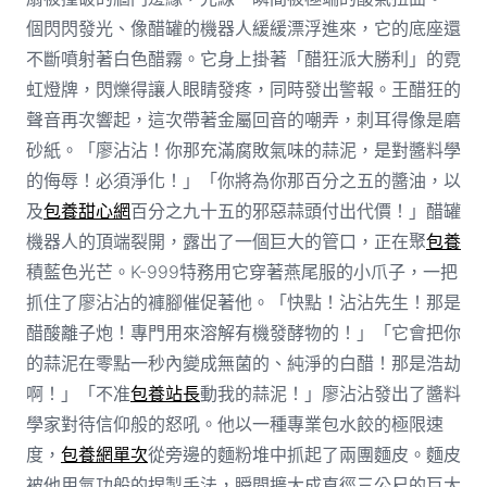
個閃閃發光、像醋罐的機器人緩緩漂浮進來，它的底座還
不斷噴射著白色醋霧。它身上掛著「醋狂派大勝利」的霓
虹燈牌，閃爍得讓人眼睛發疼，同時發出警報。王醋狂的
聲音再次響起，這次帶著金屬回音的嘲弄，刺耳得像是磨
砂紙。「廖沾沾！你那充滿腐敗氣味的蒜泥，是對醬料學
的侮辱！必須淨化！」「你將為你那百分之五的醬油，以
及
包養甜心網
百分之九十五的邪惡蒜頭付出代價！」醋罐
機器人的頂端裂開，露出了一個巨大的管口，正在聚
包養
積藍色光芒。K-999特務用它穿著燕尾服的小爪子，一把
抓住了廖沾沾的褲腳催促著他。「快點！沾沾先生！那是
醋酸離子炮！專門用來溶解有機發酵物的！」「它會把你
的蒜泥在零點一秒內變成無菌的、純淨的白醋！那是浩劫
啊！」「不准
包養站長
動我的蒜泥！」廖沾沾發出了醬料
學家對待信仰般的怒吼。他以一種專業包水餃的極限速
度，
包養網單次
從旁邊的麵粉堆中抓起了兩團麵皮。麵皮
被他用氣功般的捏製手法，瞬間擴大成直徑三公尺的巨大