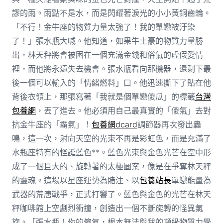
謬的雨。雨點不是水，而是閃耀著淚光的小小黃銅齒輪。
「不行！金牛座的物質力量太強了！我的單戀被汙染
了！」張水瓶大喊。他知道，如果牛土豪的物質力量勝
出，林天秤將會被困在一個充滿金錢和俗氣的虛假愛情
裡，而他將永遠失去機會。張水瓶看向那機器，還剩下最
後一個可以輸入的「情緒燃料」口。他迅速撕下了貼在他
背後衣領上，那張寫著「我就是個單戀傻瓜」的標籤
台灣
包養網
，丟了進去。他必須用自己最真實的「傻氣」去對
抗金牛座的「霸氣」！
包養網dcard
調節器再次發出轟
鳴，這一次，射向天空的光束不再是彩虹色，而是充滿了
水瓶座特有的怪誕藍色**。藍色光束與金色光芒在空中形
成了一個巨大的、旋轉著的太極圖案，像是在爭奪林天秤
的靈魂。這場以星座運勢為賭注、以
包養站長
單戀能量為
武器的荒唐戰爭，正式打響了。藍色與金色的光芒在林天
秤咖啡館上空劇烈衝撞，創造出一個不斷旋轉的怪異氣
旋。「張水瓶！你的傻氣，根本無法與我的噸級物質力學