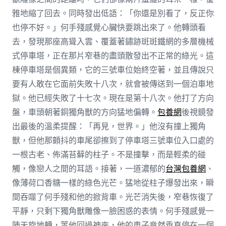
雅地縮了回去。同時發出低語：「你還是別看了，反正你
也停不好。」何手殘感覺心臟快要跳出來了。他轉頭看
去，發現那座高聳入雲、覆蓋著鏽跡斑斑鐵網的多層機械
式停車塔，正在那片窄巷的盡頭散發出不正常的綠光。這
棟停車塔是個異類，它的三號車位始終空著，並且傳說只
要有人敢在它面前失敗十八次，就會被傳送到一個泊車地
獄。他已經失敗了十七次。現在是第十八次。他打了方向
盤，車頭朝著銅獨角獸的方向猛地偏轉。
包養網
後視鏡發
出最後的溫柔提醒：「再見，世界。」他沒有撞上獨角
獸，但他那顫抖的車尾卻擦到了停車塔三號車位入口處的
一根古老、佈滿苔蘚的柱子。不是撞擊，而是輕柔的碰
觸，像戀人之間的耳語。接著，一道濃郁的
台灣包養網
、
像薄荷口香糖一樣的綠色光芒。猛地從柱子爆發出來，瞬
間吞噬了何手殘和他的掀背車。光芒消失後，窄巷恢復了
平靜，只剩下獨角獸雕像一臉困惑的表情。何手殘感覺一
陣天旋地轉，等他回過神來，他的車子竟然垂直停在一個