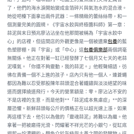
了，他們的海水淚開始變成金箔碎片與氣泡水的混合液。
她從吧檯下面拿出兩件武器：一條精緻的蕾絲絲帶，和一
個測量完美的圓規。《宇宙水餃與終極醬料師》第一章：
蒜泥與末日預兆廖沾沾坐在他那間被稱為「宇宙水餃中
心」的店裡，但這間店的外觀更像是一個被遺棄
包養
的藍
色塑膠棚，與「宇宙」或「中心」這
包養俱樂部
兩個詞毫
無關係。他正在對著一缸已經發酵了七個月又七天的老蒜
泥嘆氣。「你還不夠靈動，我的蒜泥。」他輕聲細語，彷
彿在責備一個不上進的孩子。店內只有他一個人，連蒼蠅
都因為難以忍受那股陳年蒜頭混合著鐵鏽與淡淡絕望的味
道而選擇繞道飛行。今天的營業額是：零。廖沾沾不安的
不是店裡的生意，而是他對**「蒜泥成本焦慮症」**的深
層恐懼。新鮮蒜頭每公斤的價格正在以超光速上漲，如果
再這樣下去，他引以為傲的「靈魂蒜泥」將難以為繼。他
拿著一把被磨得光滑、閃耀著不祥光芒的小銀勺，從缸底
撈起一坨濃稠的、顏色介於灰綠與土黃之間的發酵物。這