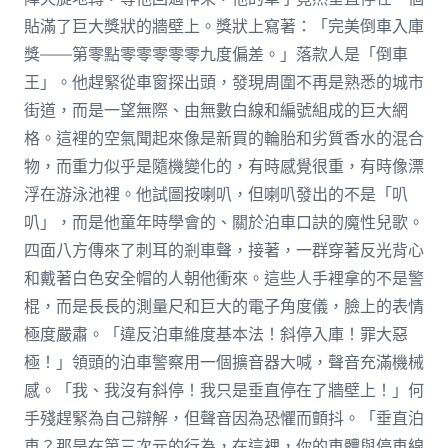
貼滿了巨大獎狀的牆壁上。獎狀上寫著：「完美倒車入庫
獎——第零點零零零零零九度偏差。」落款人是「倒車
王」。他趕緊從車窗探出頭，發現周圍不再是熟悉的城市
街道，而是一望無際、由無數白線和編號組成的巨大網
格。這裡的空氣聞起來像是新買的輪胎和劣質香水的混合
物，而重力似乎是隨機變化的，有時感覺很重，有時像漂
浮在游泳池裡。他試圖按喇叭，但喇叭發出的不是「叭
叭」，而是他童年時學會的、關於泊車口訣的魔性兒歌。
四面八方傳來了刺耳的剎車聲，接著，一群穿著反光背心
和戴著白色安全帽的人朝他衝來。這些人手裡拿的不是警
棍，而是長長的測量尺和巨大的電子角度儀，臉上的表情
極度嚴肅。「違反泊車維度基本法！斜停入庫！罪大惡
極！」領頭的泊車警察用一個擴音器大喊，聲音充滿機械
感。「我、我沒有斜停！我只是垂直停在了牆壁上！」何
手殘趕緊為自己辯解，但聲音因為恐懼而顫抖。「垂直泊
車？那是在第三次元的行為，在這裡，你的車體與停車線