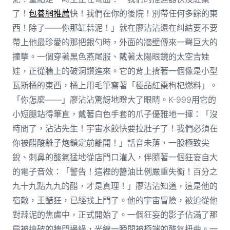
了！
包養網推薦
快！我們在你的後院！別帶任何多餘的東
西！除了——你那缸蒜泥！」就在廖沾沾還在糾結要不要
帶上他最珍愛的那把銀勺時，外面的牆壁傳來一聲巨大的
撞擊。一個穿著黑色燕尾服、戴著太陽眼鏡的太空吉娃
娃，正從牆上的破洞鑽進來。它的背上揹著一個像是小型
瓦斯桶的東西，桶上用毛筆寫著「極品紅棗枸杞燃料」。
「你怎麼——」廖沾沾驚訝地瞪大了眼睛。K-999用它的
小短腿站得筆直，戴著白色手套的爪子優雅地一揮：「沒
時間了，沾沾先生！宇宙水餃快要拉肚子了！我們必須在
你被醋酸離子炮鎖定前離開！」話音未落，一股極致尖
銳、刺鼻的酸氣猛地從店門口灌入，伴隨著一個狂妄自大
的電子音效：「警告！這裡的醬油比例嚴重失衡！百分之
九十九點九九的醋，才是真理！」廖沾沾知道，這是他的
宿敵，王醋狂，已經找上門了。他的宇宙冒險，被迫從他
對蒜泥的焦慮中，正式開始了。一個狂妄的影子佔滿了那
扇被撞破的牆門邊緣，光線一瞬間被極端的酸氣扭曲。一