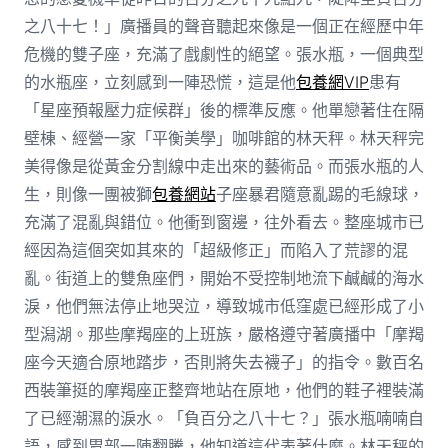
之八十七！」廣播員的聲音聽起來像是一個正在經歷中年
危機的雙子座，充滿了戲劇性的絕望。張水瓶，一個典型
的水瓶座，立刻感到一陣恐慌，這是他
包養網VIP
患有
「星座預報壓力症候群」後的標準反應。他單戀著住在隔
壁棟、經營一家「平衡美學」咖啡館的林天秤。林天秤完
美得像是從黃金分割線中走出來的藝術品。而張水瓶的人
生，則像一團被獅
包養網站
子座暴君隨意亂踢的毛線球，
充滿了混亂與錯位。他衝到窗邊，往外看去。整座城市已
經因為這個突如其來的「超級修正」而陷入了荒謬的混
亂。街道上的雙魚座們，開始不受控制地流下鹹鹹的海水
淚，他們無法停止地哭泣，導致城市低窪處已經形成了小
型潟湖。那些摩羯座的上班族，嚴格遵守著廣播中「摩羯
座今天適合原地踏步，否則將失去襪子」的指令。數百名
西裝筆挺的摩羯座正整齊地站在原地，他們的鞋子裡裝滿
了已經潮濕的淚水。「負百分之八十七？」張水瓶喃喃自
語，感到胃部一陣翻騰，他知道這代表著什麼。林天秤的