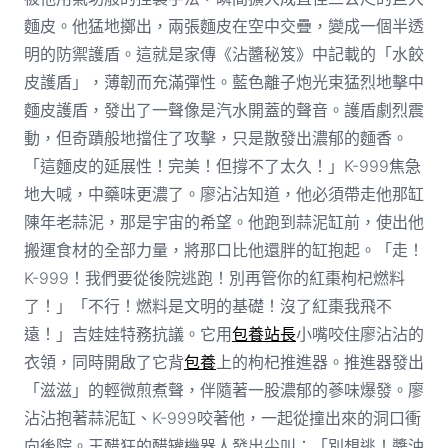
麵皮。他猛地擲出，兩張麵皮在空中交疊，變成一個半透
明的防禦護盾。這就是家傳《沾醬秘笈》中記載的「水餃
皮護盾」，薄韌而充滿彈性。藍色離子炮光束猛烈地擊中
麵皮護盾，發出了一聲像是汽水開蓋的聲音。護盾劇烈震
動，但奇蹟般地擋住了攻擊，只是散發出濃郁的麵香。
「這麵皮的延展性！完美！但撐不了太久！」K-999焦急
地大喊，中藥味更濃了。廖沾沾知道，他必須帶走他那缸
陳年老蒜泥，那是宇宙的希望。他跑到蒜泥缸前，使出他
搬運食材的全部力量，將那口比他還胖的缸抱起。「走！
K-999！我們要從後院逃跑！別再管你的紅棗枸杞燃料
了！」「不行！燃料是文明的基礎！沒了紅棗我飛不
遠！」吉娃娃特務抗議。它用
包養站長
小嘴咬住廖沾沾的
衣領，同時開啟了它背
包養
上的枸杞推進器。推進器發出
「滋滋」的輕微煎煮聲，伴隨著一股濃郁的蔘味爆發。廖
沾沾抱著蒜泥缸、K-999咬著他，一起從撞出來的洞口衝
向後院。王醋狂的醋罐機器人發出尖叫：「別想逃！醬油