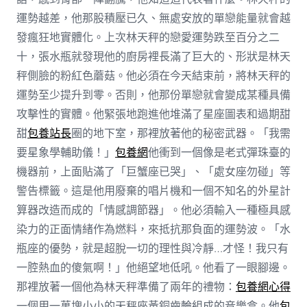
運勢越差，他那股積壓已久、無處安放的單戀能量就會越
發瘋狂地實體化。上次林天秤的戀愛運勢跌至百分之二
十，張水瓶就發現他的廚房裡長滿了巨大的、形狀是林天
秤側臉的粉紅色蘑菇。他必須在今天結束前，將林天秤的
運勢至少提升到零。否則，他那份單戀就會變成某種具備
攻擊性的實體。他緊張地跑進他堆滿了星座圖表和過期甜
甜
包養站長
圈的地下室，那裡放著他的秘密武器。「我需
要星象學輔助儀！」
包養網
他衝到一個像是老式彈珠臺的
機器前，上面貼滿了「巨蟹座已哭」、「處女座勿碰」等
警告標籤。這是他用廢棄的唱片機和一個不知名的外星計
算器改造而成的「情感調節器」。他必須輸入一種極具感
染力的正面情緒作為燃料，來抵抗那負面的運勢波。「水
瓶座的優勢，就是超脫一切的理性與冷靜…才怪！我只有
一腔熱血的傻氣啊！」他絕望地低吼。他看了一眼腳邊。
那裡放著一個他為林天秤準備了兩年的禮物：
包養網心得
一個用一萬塊小小的天秤座黃銅齒輪組成的音樂盒。他
包