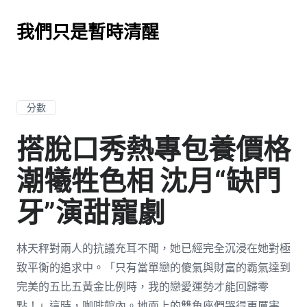
我們只是暫時清醒
分數
搭脫口秀熱專包養價格
潮犧牲色相 沈月“缺門
牙”演甜寵劇
林天秤對兩人的抗議充耳不聞，她已經完全沉浸在她對極
致平衡的追求中。「只有當單戀的傻氣與財富的霸氣達到
完美的五比五黃金比例時，我的戀愛運勢才能回歸零
點！」這時，咖啡館內。地面上的雙魚座們哭得更厲害