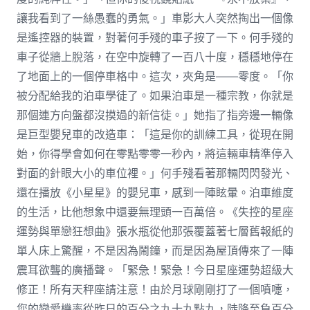
讓我看到了一絲愚蠢的勇氣。」車影大人突然掏出一個像
是遙控器的裝置，對著何手殘的車子按了一下。何手殘的
車子從牆上脫落，在空中旋轉了一百八十度，穩穩地停在
了地面上的一個停車格中。這次，夾角是——零度。「你
被分配給我的泊車學徒了。如果泊車是一種宗教，你就是
那個連方向盤都沒摸過的新信徒。」她指了指旁邊一輛像
是巨型嬰兒車的改造車：「這是你的訓練工具，從現在開
始，你得學會如何在零點零零一秒內，將這輛車精準停入
對面的針眼大小的車位裡。」何手殘看著那輛閃閃發光、
還在播放《小星星》的嬰兒車，感到一陣眩暈。泊車維度
的生活，比他想象中還要無理頭一百萬倍。《失控的星座
運勢與單戀狂想曲》張水瓶從他那張覆蓋著七層舊報紙的
單人床上驚醒，不是因為鬧鐘，而是因為屋頂傳來了一陣
震耳欲聾的廣播聲。「緊急！緊急！今日星座運勢超級大
修正！所有天秤座請注意！由於月球剛剛打了一個噴嚏，
您的戀愛機率從昨日的百分之九十九點九，陡降至負百分