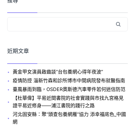
搜尋
近期文章
黃金甲女演員啟齒談”台包養網心得年夜波”
疫情防控 淄新竹森和診所博市中間病院發布就醫指南
臺風暴雨到臨，OSDER奧斯德汽車零件若何迷信防范
【杜華偉】平易近間書院的社會實踐與市找九宮格見
證平易近修身——浦江書院的踐行之路
河北固安縣：聚“頭查包養網雁”協力 添幸福底色_中國
網