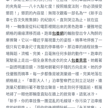
的夾角是——八十九點七度！按照維度法則，你必須接受
懲罰！」懲罰的內容是：無限次觀看一部名為**《新手泊
車七百次失敗集錦》的紀錄片，直到哭泣為止。就在這
時，一輛像是從科幻電影裡開出來的黑色跑車，優雅地從
網格的邊緣漂移而過。跑車
包養網
的輪胎發出令人陶醉的
摩擦聲，它以一種近乎蔑視重力的姿態，精準地停進了一
個只有它車身尺寸寬度的停車格中。那泊車的過程就像一
場舞蹈，流暢、完美，且毫無任何多餘的動作**。跑車的
駕駛座上走出一個全身黑色皮衣的女人
包養意思
，她戴著
一副透明護目鏡，冷酷地朝著何手殘的方向走來。她的步
伐優雅而精準，每一步都像是被測量過一樣，完美地落在
網格線上。「車影大人！」泊車警察們立刻立正站好，連
測量尺都顫抖著不敢發出聲音。她走到何手殘面前，輕蔑
地掃了一眼他那輛垂直貼在牆上的掀背車，語氣冰冷。
「新手，你的車技像一團混亂的毛線球。你污染了泊車維
度的純粹性。」「但你的後視鏡貼紙——『永不放棄』，