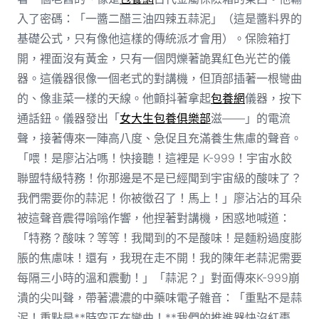
入了密碼：「一醬二醋三油四辣五蒜泥」（這是醬料界的
基礎公式，只有像他這樣的傳統派才會用）。保險箱打
開，裡面沒有黃金，只有一個閃爍著詭異紅色光芒的儀
器。這儀器很像一個老式的對講機，但頂部插著一根彎曲
的、像韭菜一樣的天線。他顫抖著拿起
包養網
儀器，按下
通話鈕。儀器發出「
女大生包養俱樂部
滋——」的電流
聲，接著傳來一陣高八度、急促且充滿養生焦慮的聲音。
「喂！是廖沾沾嗎！快接聽！這裡是 K-999！宇宙水餃
聯盟特級特務！你那邊是不是已經聞到宇宙級的酸味了？
我們需要你的蒜泥！你被徵召了！馬上！」廖沾沾的耳朵
被這聲音震得嗡嗡作響，他捏著對講機，困惑地喊道：
「特務？酸味？等等！我聞到的不是酸味！是麵粉過度膨
脹的焦慮味！還有，我現在走不開！我的陳年老蒜泥需要
每隔三小時的溫和震動！」「蒜泥？」對面傳來K-999崩
潰的尖叫聲，帶著濃濃的中藥味電子雜音：「重點不是蒜
泥！重點是**時空正在彎曲！**我們的推進器快沒紅棗