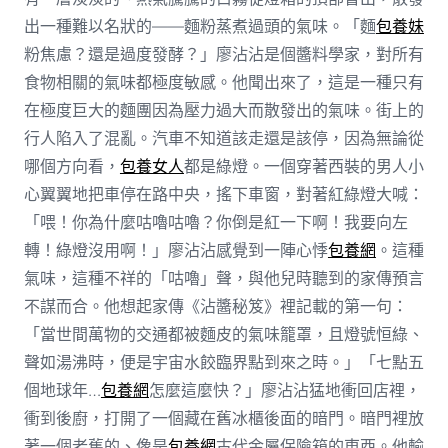
出一種難以名狀的——麵粉蒸煮過頭的氣味。「麵
包養妹
粉焦慮？還是過度發酵？」廖沾沾是個醬料學家，對所有
食物相關的氣味都極度敏感。他聞出來了，這是一種只有
在極度巨大的麵團因為壓力過大而散發出的氣味。街上的
行人陷入了混亂。汽車不知道該走還是該停，因為無論從
哪個方向看，
包養女人
都是綠燈。一個穿著西裝的男人小
心翼翼地把車停在路中央，搖下車窗，對著紅綠燈大喊：
「喂！你為什麼咕嚕咕嚕？你倒是紅一下啊！我要向左
轉！綠燈沒用啊！」廖沾沾感覺到一陣心悸
包養網
。這種
氣味，這種不祥的「咕嚕」聲，與他兒時聽到的家傳預言
不謀而合。他想起家傳《沾醬秘笈》裡記載的第一句：
「當世間萬物的交通都被麵皮的氣味籠罩，且燈號恒綠、
聲如湯沸時，便是宇宙水餃臨界點到來之時。」「七點五
個地球年…
包養網
怎麼這麼快？」廖沾沾猛地衝回店裡，
衝到後廚，打開了一個藏在舊冰櫃後面的暗門。暗門裡放
著一個老舊的、像是
包養網
古代金屬保險箱的東西。他輸