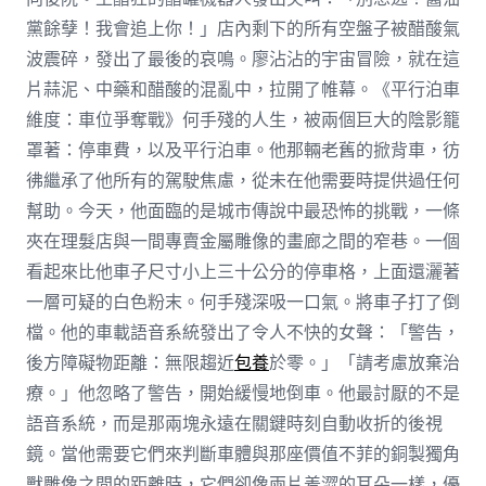
黨餘孽！我會追上你！」店內剩下的所有空盤子被醋酸氣
波震碎，發出了最後的哀鳴。廖沾沾的宇宙冒險，就在這
片蒜泥、中藥和醋酸的混亂中，拉開了帷幕。《平行泊車
維度：車位爭奪戰》何手殘的人生，被兩個巨大的陰影籠
罩著：停車費，以及平行泊車。他那輛老舊的掀背車，彷
彿繼承了他所有的駕駛焦慮，從未在他需要時提供過任何
幫助。今天，他面臨的是城市傳說中最恐怖的挑戰，一條
夾在理髮店與一間專賣金屬雕像的畫廊之間的窄巷。一個
看起來比他車子尺寸小上三十公分的停車格，上面還灑著
一層可疑的白色粉末。何手殘深吸一口氣。將車子打了倒
檔。他的車載語音系統發出了令人不快的女聲：「警告，
後方障礙物距離：無限趨近
包養
於零。」「請考慮放棄治
療。」他忽略了警告，開始緩慢地倒車。他最討厭的不是
語音系統，而是那兩塊永遠在關鍵時刻自動收折的後視
鏡。當他需要它們來判斷車體與那座價值不菲的銅製獨角
獸雕像之間的距離時，它們卻像兩片羞澀的耳朵一樣，優