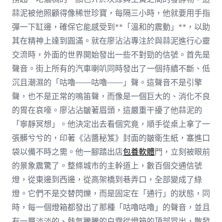
蒜泥被他照顧得像稀世珍寶，每隔三小時，他就要用手指
彈一下缸邊，確保它能感受到**「溫和的震動」**，以助
其在精神上達到圓滿。就在廖沾沾專注於與蒜泥進行心靈
交流時，外面的世界開始發出一些不對勁的信號。首先是
聲音。街上所有的汽車喇叭同時發出了一個持續不斷、低
沉且潮濕的「咕嚕——咕嚕——」聲。這聲音不是引擎
聲，也不是正常的鳴笛聲，而像是一個巨大的、消化不良
的胃在哀嚎。廖沾沾皺著眉頭，這嚴重干擾了他蒜泥的
「寧靜冥想」。他決定出去看個究竟，順手從桌上拿了一
張髒兮兮的，印著《沾醬秘笈》封面的皺衛生紙，塞進口
袋以備不時之需。他一腳踏出店
包養軟體
門，立刻被眼前
的景象震驚了。整條城市的主幹道上，數百個交通信號
燈，從東邊到西邊，從高架橋到巷弄口，全部變成了綠
燈。它們不是交替閃爍，而是固定在「通行」的狀態，同
時，每一個燈箱都發出了那種「咕嚕咕嚕」的聲音，並且
有一層淡淡的、熱氣騰騰的白霧從燈箱的頂部冒出，散發