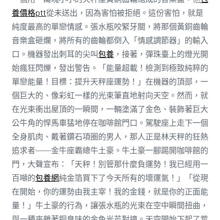
養價格ptt
從未送出，因為害怕被拒絕。這份害怕，就是
純度最高的單戀情感。張水瓶咬緊牙關，將那個黃銅齒輪
音樂盒砸爛，將所有的齒輪都倒入「情感調節器」的輸入
口。機器發出刺耳的尖叫
包養
，接著，彈珠臺上的燈光開
始瘋狂閃爍，發出警告。「能量超載！檢測到極致純粹的
單戀能量！目標：提升天秤座運勢！」在機器的頂部，一
個巨大的、像彩虹一樣的光束筆直地射向天空。然而，就
在光束衝出屋頂的一瞬間，一輛塗滿了金色、裝飾著巨大
公牛角的悍馬車猛地停在咖啡館門口。駕駛座上走下一個
全身肌肉、戴著鑽石項圈的男人，那人正是林天秤的狂熱
追求者——金牛座霸總牛土豪。牛土豪一腳踢開咖啡館的
門，大聲宣布：「天秤！別管那什麼負運勢！我已經用一
百噸的
包養網
純金箔買下了今天所有的壞運氣！」「從現
在開始，你的運勢由我主宰！我的金錢，就是你的正面能
量！」牛土豪的行為，讓張水瓶的光束在空中瞬間扭曲，
與一種夾雜著銅臭味的金色光芒對撞。天空開始下起了荒