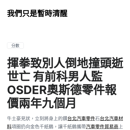
我們只是暫時清醒
分數
揮拳致別人倒地撞頭逝
世亡 有前科男人監
OSDER奧斯德零件報
價兩年九個月
牛土豪見狀，立刻將身上的鑽
台北汽車零件
石
台北汽車材
料
項圈扔向金色千紙鶴，讓千紙鶴攜帶
汽車零件貿易商
上