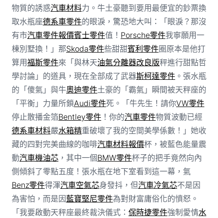
物質的誘惑
汽車材料
力。牛土豪聽到要用最便宜的鈔票換
取水瓶座
德系車零件
的眼淚，驚恐地大叫：「眼淚？那沒
有市
汽車零件報價
賓士零件
值！
Porsche零件
我寧願用一
棟別墅換！」那
Skoda零件
些甜甜
賓利零件
圈原本是他打
算用
福斯零件
來「與林天
油氣分離器改良版
秤進行甜點哲
學討論」的道具，現在全部成了武器
斯柯達零件
。張水瓶
的「傻氣」與牛
奧迪零件
土豪的「霸氣」瞬間被天秤座的
「平衡」力量所鎖
Audi零件
死。「牛先生！請你
VW零件
停止散播金箔
Bentley零件
！你的
汽車零件
物質波動已經
德系車材料
嚴
水箱精
重破壞了我的空間美學係數！」她收
藏的四對完美曲線的咖啡
汽車材料報價
杯，被藍色能量震
動
汽車機油芯
，其中一個
BMW零件
杯子的把手竟然向內
側傾斜了零點五度！張水瓶在地下室看到這一幕，氣
Benz零件
得渾
汽車空氣芯
身發抖，但
汽車冷氣芯
不是因
為害怕，而是因
藍寶堅尼零件
為對財富庸俗化的憤怒。
「我要啟動天秤座最終裁決儀式：
保時捷零件
強制愛情
水