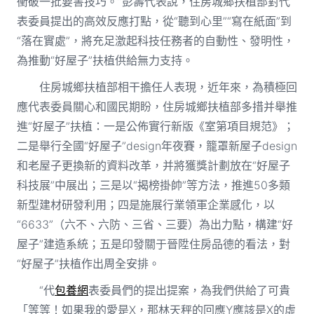
衝破一批要害技巧。”彭壽代表說，住房城鄉扶植部對代
表委員提出的高效反應打點，從“聽到心里”“寫在紙面”到
“落在實處”，將充足激起科技任務者的自動性、發明性，
為推動“好屋子”扶植供給無力支持。
住房城鄉扶植部相干擔任人表現，近年來，為積極回
應代表委員關心和國民期盼，住房城鄉扶植部多措并舉推
進“好屋子”扶植：一是公佈實行新版《室第項目規范》；
二是舉行全國“好屋子”design年夜賽，籠罩新屋子design
和老屋子更換新的資料改革，并將獲獎計劃放在“好屋子
科技展”中展出；三是以“揭榜掛帥”等方法，推進50多類
新型建材研發利用；四是施展行業領軍企業感化，以
“6633”（六不、六防、三省、三要）為出力點，構建“好
屋子”建造系統；五是印發關于晉陞住房品德的看法，對
“好屋子”扶植作出周全安排。
“代
包養網
表委員們的提出提案，為我們供給了可貴
「等等！如果我的愛是X，那林天秤的回應Y應該是X的虛