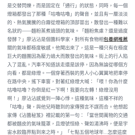
是交替閃爍，而是固定在「通行」的狀態，同時，每一個
燈箱都發出了那種「咕嚕咕嚕」的聲音，並且有一層淡淡
的、熱氣騰騰的白霧從燈箱的頂部冒出，散發出一種難以
名狀的——麵粉蒸煮過頭的氣味。「麵粉焦慮？還是過度
發酵？」廖沾沾是個醬料學家，對所有食物相
包養網推薦
關的氣味都極度敏感。他聞出來了，這是一種只有在極度
巨大的麵團因為壓力過大而散發出的氣味。街上的行人陷
入了混亂。汽車不知道該走還是該停，因為無論從哪個方
向看，都是綠燈。一個穿著西裝的男人小心翼翼地把車停
在路中央，搖下車窗，對著紅綠燈大喊：「喂！你為什麼
咕嚕咕嚕？你倒是紅一下啊！我要向左轉！綠燈沒用
啊！」廖沾沾感覺到一陣心悸。這種氣味，這種不祥的
「咕嚕」聲，與他兒時聽到的家傳預言不謀而合。他想起
家傳《沾醬秘笈》裡記載的第一句：「當世間萬物的交通
都被麵皮的氣味籠罩，且燈號恒綠、聲如湯沸時，便是宇
宙水餃臨界點到來之時。」「七點五個地球年…怎麼這麼