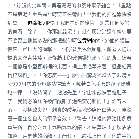
999崩潰的尖叫聲，帶著濃濃的中藥味電子雜音：「重點
不是蒜泥！重點是**時空正在彎曲！**我們的推進器快沒
紅棗了！
包養網VIP
快！我們在你的後院！別帶任何多餘
的東西！除了——你那缸蒜泥！」就在廖沾沾還在糾結要
不要帶上他最珍愛的那把銀勺時
包養網ppt
，外面的牆壁
傳來一聲巨大的撞擊。一個穿著黑色燕尾服、戴著太陽眼
鏡的太空吉娃娃，正從牆上的破洞鑽進來。它的背上揹著
一個像是小型瓦斯桶的東西，桶上用毛筆寫著「極品紅棗
枸杞燃料」。「你怎麼——」廖沾沾驚訝地瞪大了眼睛。
K-999用它的小短腿站得筆直，戴著白色手套的爪子優雅
地一揮：「沒時間了，沾沾先生！宇宙水餃快要拉肚子
了！我們必須在你被醋酸離子炮鎖定前離開！」話音未
落，一股極致尖銳、刺鼻的酸氣猛地從店門口灌入，伴隨
著一個狂妄自大的電子音效：「警告！這裡的醬油比例嚴
重失衡！百分之九十九點九九的醋，才是真理！」廖沾沾
知道，這是他的宿敵，王醋狂，已經找上門了。他的宇宙