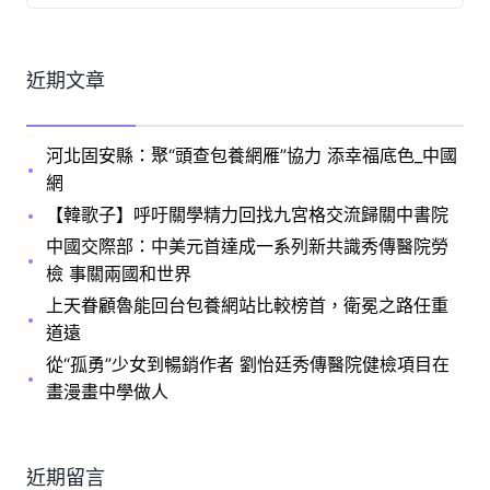
近期文章
河北固安縣：聚“頭查包養網雁”協力 添幸福底色_中國
網
【韓歌子】呼吁關學精力回找九宮格交流歸關中書院
中國交際部：中美元首達成一系列新共識秀傳醫院勞
檢 事關兩國和世界
上天眷顧魯能回台包養網站比較榜首，衛冕之路任重
道遠
從“孤勇”少女到暢銷作者 劉怡廷秀傳醫院健檢項目在
畫漫畫中學做人
近期留言