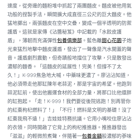
速度，從旁邊的麵粉堆中抓起了兩團麵皮。麵皮被他用氣
功般的捏製手法，瞬間擴大成直徑三公尺的巨大麵皮。他
猛地擲出，兩張麵皮在空中交疊，變成一個半透明的防禦
護盾。這就是家傳《沾醬秘笈》中記載的「水餃皮護
盾」，薄韌而充滿彈性
包養俱樂部
。藍色離
甜心花園
子炮
光束猛烈地擊中麵皮護盾，發出了一聲像是汽水開蓋的聲
音。護盾劇烈震動，但奇蹟般地擋住了攻擊，只是散發出
濃郁的麵香。「這麵皮的延展性！完美！但撐不了太
久！」K-999焦急地大喊，中藥味更濃了。廖沾沾知道，
他必須帶走他那缸陳年老蒜泥，那是宇宙的希望。他跑到
蒜泥缸前，使出他搬運食材的全部力量，將那口比他還胖
的缸抱起。「走！K-999！我們要從後院逃跑！別再管你
的紅棗枸杞燃料了！」「不行！燃料是文明的基礎！沒了
紅棗我飛不遠！」吉娃娃特務抗議。它用小嘴咬住廖沾沾
的衣領，同時開啟了它背上的枸杞推進器。推進器發出
「滋滋」的輕微煎煮聲，伴隨著一
包養金額
股濃郁的蔘味