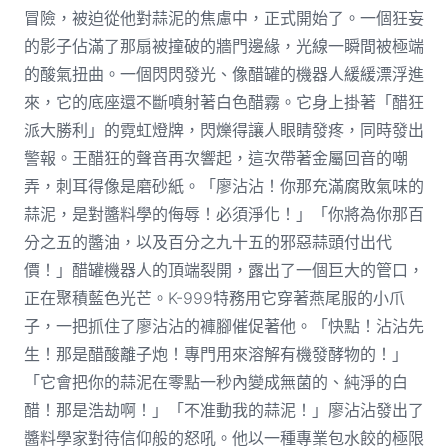
冒險，被迫從他對蒜泥的焦慮中，正式開始了。一個狂妄
的影子佔滿了那扇被撞破的牆門邊緣，光線一瞬間被極端
的酸氣扭曲。一個閃閃發光、像醋罐的機器人緩緩漂浮進
來，它的底座還不斷噴射著白色醋霧。它身上掛著「醋狂
派大勝利」的霓虹燈牌，閃爍得讓人眼睛發疼，同時發出
警報。王醋狂的聲音再次響起，這次帶著金屬回音的嘲
弄，刺耳得像是磨砂紙。「廖沾沾！你那充滿腐敗氣味的
蒜泥，是對醬料學的侮辱！必須淨化！」「你將為你那百
分之五的醬油，以及百分之九十五的邪惡蒜頭付出代
價！」醋罐機器人的頂端裂開，露出了一個巨大的管口，
正在聚積藍色光芒。K-999特務用它穿著燕尾服的小爪
子，一把抓住了廖沾沾的褲腳催促著他。「快點！沾沾先
生！那是醋酸離子炮！專門用來溶解有機發酵物的！」
「它會把你的蒜泥在零點一秒內變成無菌的、純淨的白
醋！那是浩劫啊！」「不准動我的蒜泥！」廖沾沾發出了
醬料學家對待信仰般的怒吼。他以一種專業包水餃的極限