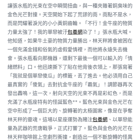
讓張水瓶的光束在空中瞬間扭曲，與一種夾雜著銅臭味的
金色光芒對撞。天空開始下起了荒謬的雨。雨點不是水，
而是閃耀著淚光的小小黃銅齒輪。「不行！金牛座的物質
力量太強了！我的單戀被汙
包養網
染了！」張水瓶大喊。
他知道，如果牛土豪的物質力量勝出，林天秤將會被困在
一個充滿金錢和俗氣的虛假愛情裡，而他將永遠失去機
會。張水瓶看向那機器，還剩下最後一個可以輸入的「情
緒燃料」口。他迅速撕下了貼在他背後衣領上，那張寫著
「我就是個單戀傻瓜」的標籤，丟了進去。他必須用自己
最真實的「傻氣」去對抗金牛座的「霸氣」！調節器再次
發出轟鳴，這一次，射向天空的光束不再是彩虹色，而是
充滿了水瓶座特有的怪誕藍色**。藍色光束與金色光芒在
空中形成了一個巨大的、旋轉著的太極圖案，像是在爭奪
林天秤的靈魂。這場以星座運勢為賭注
包養網
、以單戀能
量為武器的荒唐戰爭，正式打響了。藍色與金色的光芒在
林天秤咖啡館上空劇烈衝撞，創造出一個不斷旋轉的怪異