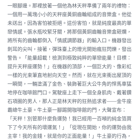
一眼腳邊。那裡放著一個他為林天秤準備了兩年的禮物：
一個用一萬塊小小的天秤座黃銅齒輪組成的音樂盒。他從
未送出，因為害怕被拒絕。這份害怕，就是純度最高的單
戀情感。張水瓶咬緊牙關，將那個黃銅齒輪音樂盒砸爛，
將所有的齒輪都倒入「情感調節器」的輸入口。機器發出
刺耳的尖叫，接著，彈珠臺上的燈光開始瘋狂閃爍，發出
警告。「能量超載！檢測到極致純粹的單戀能量！目標：
提升天秤座運勢！」在機器的頂部，一個巨大的、像彩虹
一樣的光束筆直地射向天空。然而，就在光束衝出屋頂的
一瞬間，一輛塗滿了金色、裝飾著巨大公牛角的悍馬車猛
地停在咖啡館門口。駕駛座上走下一個全身肌肉、戴著鑽
石項圈的男人，那人正是林天秤的狂熱追求者——金牛座
霸總牛土豪。牛土豪一腳踢開咖啡館的門，大聲宣布：
「天秤！別管那什麼負運勢！我已經用一百噸的純金箔買
下了今天所有的壞運氣！」「從現在開始，你的運勢由我
主宰！我的金錢，就是你的正面能量！」牛土豪的行為，