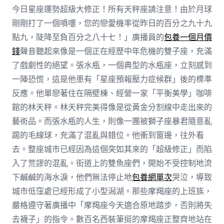
今日星座運勢超級大修正！所有天秤座請注意！由於月球
剛剛打了一個噴嚏，您的戀愛機率從昨日的百分之九十九
點九，陡降至負百分之八十七！」廣播員的
包養一個月價
錢
聲音聽起來像是一個正在經歷中年危機的雙子座，充滿
了戲劇性的絕望。張水瓶，一個典型的水瓶座，立刻感到
一陣恐慌，這是他患有「星座預報壓力症候群」後的標準
反應。他單戀著住在隔壁棟、經營一家「平衡美學」咖啡
館的林天秤。林天秤完美得像是從黃金分割線中走出來的
藝術品。而張水瓶的人生，則像一團被獅子座暴君隨意亂
踢的毛線球，充滿了混亂與錯位。他衝到窗邊，往外看
去。整座城市已經因為這個突如其來的「超級修正」而陷
入了荒謬的混亂。街道上的雙魚座們，開始不受控制地流
下鹹鹹的海水淚，他們無法停止地
包養網單次
哭泣，導致
城市低窪處已經形成了小型潟湖。那些摩羯座的上班族，
嚴格遵守著廣播中「摩羯座今天適合原地踏步，否則將失
去襪子」的指令。數百名西裝筆挺的摩羯座正整齊地站在