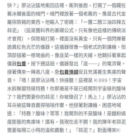
快？」廖沾沾猛地衝回店裡，衝到後廚，打開了一個藏在
舊冰櫃後面的暗門。暗門裡放著一個老舊的、像是古代金
屬保險箱的東西。他輸入了密碼：「一醬二醋三油四辣五
蒜泥」（這是醬料界的基礎公式，只有像他這樣的傳統派
才會用）。保險箱打開，裡面沒有黃金，只有一個閃爍著
詭異紅色光芒的儀器。這儀器很像一個老式的對講機，但
頂部插著一根彎曲的、像韭菜一樣的天線。他顫抖著拿起
儀器
包養
，按下通話鈕。儀器發出「滋——」的電流聲，
接著傳來一陣高八度、急
包養情婦
促且充滿養生焦慮的聲
音。「喂！是廖沾沾嗎！快接聽！這裡是 K-999！宇宙
水餃聯盟特級特務！你那邊是不是已經聞到宇宙級的酸味
了？我們需要你的蒜泥！你被徵召了！馬上！」廖沾沾的
耳朵被這聲音震得嗡嗡作響，他捏著對講機，困惑地喊
道：「特務？酸味？等等！我聞到的不是酸味！是麵粉過
度膨脹的焦慮味！還有，我現在走不開！我的陳年老蒜泥
需要每隔三小時的溫和震動！」「蒜泥？」對面傳來K-