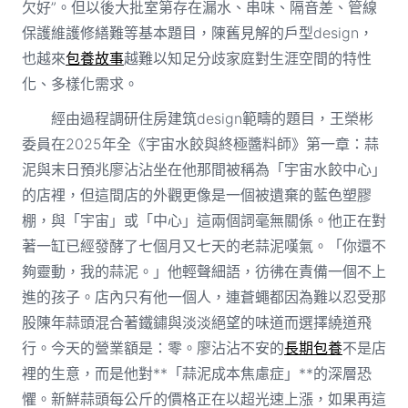
欠好”。但以後大批室第存在漏水、串味、隔音差、管線
保護維護修繕難等基本題目，陳舊見解的戶型design，
也越來
包養故事
越難以知足分歧家庭對生涯空間的特性
化、多樣化需求。
經由過程調研住房建筑design範疇的題目，王榮彬
委員在2025年全《宇宙水餃與終極醬料師》第一章：蒜
泥與末日預兆廖沾沾坐在他那間被稱為「宇宙水餃中心」
的店裡，但這間店的外觀更像是一個被遺棄的藍色塑膠
棚，與「宇宙」或「中心」這兩個詞毫無關係。他正在對
著一缸已經發酵了七個月又七天的老蒜泥嘆氣。「你還不
夠靈動，我的蒜泥。」他輕聲細語，彷彿在責備一個不上
進的孩子。店內只有他一個人，連蒼蠅都因為難以忍受那
股陳年蒜頭混合著鐵鏽與淡淡絕望的味道而選擇繞道飛
行。今天的營業額是：零。廖沾沾不安的
長期包養
不是店
裡的生意，而是他對**「蒜泥成本焦慮症」**的深層恐
懼。新鮮蒜頭每公斤的價格正在以超光速上漲，如果再這