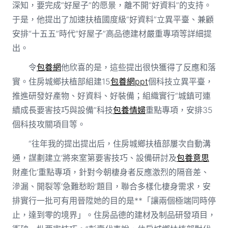
深知，要完成“好屋子”的愿景，離不開“好資料”的支持。
于是，他提出了加速扶植國度級“好資料”立異平臺、兼顧
安排“十五五”時代“好屋子”高品德建材嚴重專項等詳細提
出。
令
包養網
他欣喜的是，這些提出很快獲得了反應和落
實。住房城鄉扶植部組建15
包養網ppt
個科技立異平臺，
推進研發好產物、好資料、好裝備；組織實行“城鎮可連
續成長要害技巧與設備”科技
包養情婦
重點專項，安排35
個科技攻關項目等。
“往年我的提出提出后，住房城鄉扶植部屢次自動溝
通，謀劃建立‘將來室第要害技巧、設備研討及
包養意思
財產化’重點專項，針對今朝棲身者反應激烈的隔音差、
滲漏、開裂等‘急難愁盼’題目，聯合多樣化棲身需求，安
排實行一批可有用晉陞她的目的是**「讓兩個極端同時停
止，達到零的境界」。住房品德的建材及制品研發項目，