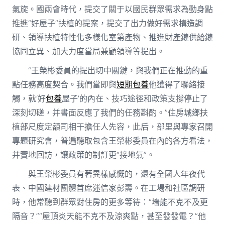
氣旋。國兩會時代，提交了關于以國民群眾需求為動身點
推進“好屋子”扶植的提案，提交了出力做好需求構造調
研、領導扶植特性化多樣化室第產物、推進財產鏈供給鏈
協同立異、加大力度當局兼顧領導等提出。
“王榮彬委員的提出切中關鍵，與我們正在推動的重
點任務高度契合。我們當即與
短期包養
他獲得了聯絡接
觸，就‘好
包養
屋子’的內在、技巧途徑和政策支撐停止了
深刻切磋，并書面反應了我們的任務斟酌。”住房城鄉扶
植部尺度定額司相干擔任人先容，此后，部里與專家召開
專題研究會，普遍聽取包含王榮彬委員在內的各方看法，
并實地回訪，讓政策的制訂更“接地氣”。
與王榮彬委員有著異樣感慨的，還有全國人年夜代
表、中國建材團體首席迷信家彭壽。在工場和社區調研
時，他常聽到群眾對住房的更多等待：“墻能不克不及更
隔音？”“屋頂炎天能不克不及涼爽點，甚至發發電？”他