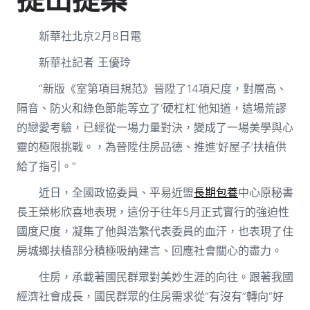
新華社北京2月8日電
新華社記者 王優玲
“新版《室第項目規范》晉陞了14項尺度，對層高、
隔音、防火和綠色節能等立了‘硬杠杠’他知道，這場荒謬
的戀愛考驗，已經從一場力量對決，變成了一場美學與心
靈的極限挑戰。，為晉陞住房品德、推進‘好屋子’扶植供
給了指引。”
近日，全國政協委員、平易近盟
長期包養
中心原秘書
長王榮彬欣喜地表現，這份于往年5月正式實行的強迫性
國度尺度，凝集了他與浩繁代表委員的血汗，也表現了住
房城鄉扶植部分積極吸納建言、回應社會關心的盡力。
住房，承載著國民群眾對美妙生涯的向往。跟著我國
經濟社會成長，國民群眾的住房需求從“有沒有”轉向“好