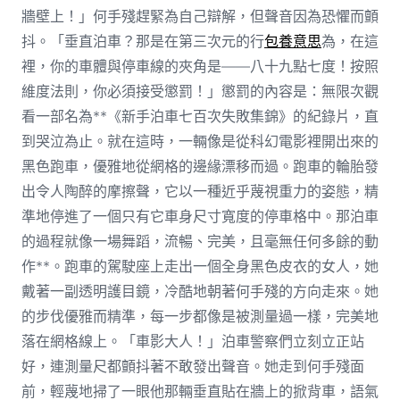
牆壁上！」何手殘趕緊為自己辯解，但聲音因為恐懼而顫
抖。「垂直泊車？那是在第三次元的行
包養意思
為，在這
裡，你的車體與停車線的夾角是——八十九點七度！按照
維度法則，你必須接受懲罰！」懲罰的內容是：無限次觀
看一部名為**《新手泊車七百次失敗集錦》的紀錄片，直
到哭泣為止。就在這時，一輛像是從科幻電影裡開出來的
黑色跑車，優雅地從網格的邊緣漂移而過。跑車的輪胎發
出令人陶醉的摩擦聲，它以一種近乎蔑視重力的姿態，精
準地停進了一個只有它車身尺寸寬度的停車格中。那泊車
的過程就像一場舞蹈，流暢、完美，且毫無任何多餘的動
作**。跑車的駕駛座上走出一個全身黑色皮衣的女人，她
戴著一副透明護目鏡，冷酷地朝著何手殘的方向走來。她
的步伐優雅而精準，每一步都像是被測量過一樣，完美地
落在網格線上。「車影大人！」泊車警察們立刻立正站
好，連測量尺都顫抖著不敢發出聲音。她走到何手殘面
前，輕蔑地掃了一眼他那輛垂直貼在牆上的掀背車，語氣