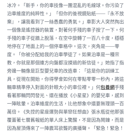
冰冷。「新手，你的車技像一團混亂的毛線球。你污染了
泊車維度的純粹性。」「但你的後視鏡貼紙——『永不放
棄』，讓我看到了一絲愚蠢的勇氣。」車影大人突然掏出
一個像是遙控器的裝置，對著何手殘的車子按了一下。何
手殘的車子從牆上脫落，在空中旋轉了一百八十度，穩穩
地停在了地面上的一個停車格中。這次，夾角是——零
度。「你被分配給我的泊車學徒了。如果泊車是一種宗
教，你就是那個連方向盤都沒摸過的新信徒。」她指了指
旁邊一輛像是巨型嬰兒車的改造車：「這是你的訓練工
具，從現在開始，你得學會如何在零點零零一秒內，將這
輛車精準停入對面的針眼大小的車位裡。」何
包養網
手殘
看著那輛閃閃發光、還在播放《小星星》的嬰兒車，感到
一陣眩暈。泊車維度的生活，比他想象中還要無理頭一百
萬倍。《失控的星座運勢與單戀狂想曲》張水瓶從他那張
覆蓋著七層舊報紙的單人床上驚醒，不是因為鬧鐘，而是
因為屋頂傳來了一陣震耳欲聾的廣播聲。「緊急！緊急！