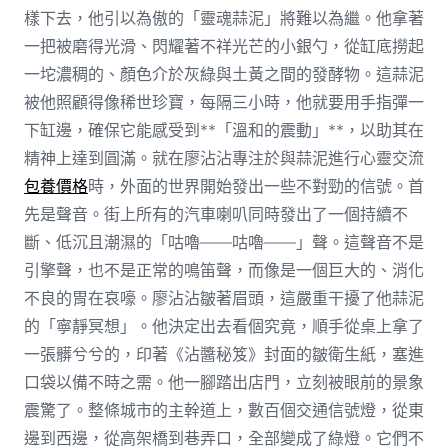
樣下去，他引以為傲的「靈魂蒜泥」將難以為繼。他拿著
一把被磨得光滑、閃耀著不祥光芒的小銀勺，從缸底撈起
一坨濃稠的、顏色介於灰綠與土黃之間的發酵物。這蒜泥
被他照顧得像稀世珍寶，每隔三小時，他就要用手指彈一
下缸邊，確保它能感受到**「溫和的震動」**，以助其在
精神上達到圓滿。就在廖沾沾專注於與蒜泥進行心靈交流
包養價格
時，外面的世界開始發出一些不對勁的信號。首
先是聲音。街上所有的汽車喇叭同時發出了一個持續不
斷、低沉且潮濕的「咕嚕——咕嚕——」聲。這聲音不是
引擎聲，也不是正常的鳴笛聲，而像是一個巨大的、消化
不良的胃在哀嚎。廖沾沾皺著眉頭，這嚴重干擾了他蒜泥
的「寧靜冥想」。他決定出去看個究竟，順手從桌上拿了
一張髒兮兮的，印著《沾醬秘笈》封面的皺衛生紙，塞進
口袋以備不時之需。他一腳踏出店門，立刻被眼前的景象
震驚了。整條城市的主幹道上，數百個交通信號燈，從東
邊到西邊，從高架橋到巷弄口，全部變成了綠燈。它們不