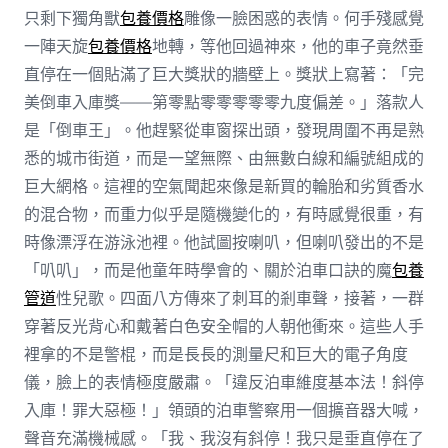
只剩下獨角獸
包養價格
雕像一臉困惑的表情。何手殘感覺
一陣天旋
包養價格
地轉，等他回過神來，他的車子竟然垂
直停在一個貼滿了巨大獎狀的牆壁上。獎狀上寫著：「完
美倒車入庫獎——第零點零零零零零九度偏差。」落款人
是「倒車王」。他趕緊從車窗探出頭，發現周圍不再是熟
悉的城市街道，而是一望無際、由無數白線和編號組成的
巨大網格。這裡的空氣聞起來像是新買的輪胎和劣質香水
的混合物，而重力似乎是隨機變化的，有時感覺很重，有
時像漂浮在游泳池裡。他試圖按喇叭，但喇叭發出的不是
「叭叭」，而是他童年時學會的、關於泊車口訣的魔
包養
管道
性兒歌。四面八方傳來了刺耳的剎車聲，接著，一群
穿著反光背心和戴著白色安全帽的人朝他衝來。這些人手
裡拿的不是警棍，而是長長的測量尺和巨大的電子角度
儀，臉上的表情極度嚴肅。「違反泊車維度基本法！斜停
入庫！罪大惡極！」領頭的泊車警察用一個擴音器大喊，
聲音充滿機械感。「我、我沒有斜停！我只是垂直停在了