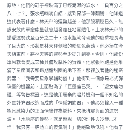
原地，他們的鞋子裡裝滿了已經潮濕的淚水。「負百分之
八十七？」張水瓶喃喃自語，感到胃部一陣翻騰，他知道
這代表著什麼。林天秤的運勢越差，他那股積壓已久、無
處安放的單戀能量就會越發瘋狂地實體化。上次林天秤的
戀愛運勢跌至百分之二十，張水瓶就發現他的廚房裡長滿
了巨大的、形狀是林天秤側臉的粉紅色蘑菇。他必須在今
天結束前，將林天秤的運勢至少提升到零。否則，他那份
單戀就會變成某種具備攻擊性的實體。他緊張地跑進他堆
滿了星座圖表和過期甜甜圈的地下室，那裡放著他的秘密
武器。「我需要星象學輔助儀！」他衝到一個像是老式彈
珠臺的機器前，上面貼滿了「巨蟹座已哭」、「處女座勿
碰」等警告標籤。這是他用廢棄的唱片機和一個不知名的
外星計算器改造而成的「情感調節器」。他必須輸入一種
極具感染力的正面情緒作為燃料，來抵抗那負面的運勢
波。「水瓶座的優勢，就是超脫一切的理性與冷靜…才
怪！我只有一腔熱血的傻氣啊！」他絕望地低吼。他看了