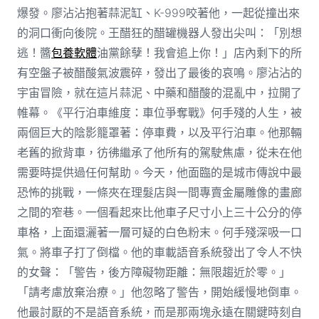
爆發。廖沾沾抱著蒜泥缸、K-999咬著他，一起從撞出來
的洞口衝向後院。王醋狂的醋罐機器人發出尖叫：「別想
逃！醬
包養軟體
油黨餘孽！我會追上你！」店內剩下的所
有空盤子被醋酸氣波震碎，發出了最後的哀鳴。廖沾沾的
宇宙冒險，就在這片蒜泥、中藥和醋酸的混亂中，拉開了
帷幕。《平行泊車維度：車位爭奪戰》何手殘的人生，被
兩個巨大的陰影籠罩著：停車費，以及平行泊車。他那輛
老舊的掀背車，彷彿繼承了他所有的駕駛焦慮，從未在他
需要時提供過任何幫助。今天，他面臨的是城市傳說中最
恐怖的挑戰，一條夾在理髮店與一間專賣金屬雕像的畫廊
之間的窄巷。一個看起來比他車子尺寸小上三十公分的停
車格，上面還灑著一層可疑的白色粉末。何手殘深吸一口
氣。將車子打了倒檔。他的車載語音系統發出了令人不快
的女聲：「警告，後方障礙物距離：無限趨近於零。」
「請考慮放棄治療。」他忽略了警告，開始緩慢地倒車。
他最討厭的不是語音系統，而是那兩塊永遠在關鍵時刻自