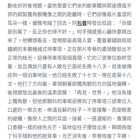
動收折的後視鏡。當他需要它們來判斷車體與那座價值不
菲的銅製獨角獸雕像之間的距離時，它們卻像兩片羞澀的
耳朵一樣，優雅地縮了回去。同
包養
時發出低語：「你還
是別看了，反正你也停不好。」何手殘感覺心臟快要跳出
來了。他轉頭看去，發現那座高聳入雲、覆蓋著鏽跡斑斑
鐵網的多層機械式停車塔，正在那片窄巷的盡頭散發出不
正常的綠光。這棟停車塔是個異類，它的三號車位始終空
著，並且傳說只要有人敢在它面前失敗十八次，就會被傳
送到一個泊車地獄。他已經失敗了十七次。現在是第十八
次。他打了方向盤，車頭朝著銅獨角獸的方向猛地偏轉。
後視鏡發出最後的溫柔提醒：「再見，世界。」他沒有撞
上獨角獸，但他那顫抖的車尾卻擦到了停車塔三號車位入
口處的一根古老、佈滿苔蘚的柱子。不是撞擊，而是輕柔
的碰觸，像戀人之間的耳語。接著，一道濃郁的、像薄荷
口香糖一樣的綠色光芒。猛地從柱子爆發出來，瞬間吞噬
了何手殘和他的掀背車。光芒消失後，窄巷恢復了平靜，