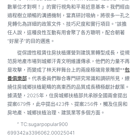
數單位才對啊！」的實行視角和平易近意基本。我們經由
過程樹立順暢的溝通機制，當真研討吸納，將很多一孔之
見轉化為詳細的政策文件、技巧尺度和實行項目。”該擔
任人說，這種良性互動有用會聚了各方聰明，配合朝著
“好屋子”的目的邁進。
從保證性租賃住房扶植運營到建筑業轉型成長，從規
范房地產市場到城鄉汗青文明維護傳承，他們的力量不再
是攻擊，而變成了林天秤舞台上的兩座極端背景雕塑**
包
養俱樂部
。代表委員們聯合專門研究常識和調研所見，繚
繞住房城鄉扶植範疇的高東西的品質成長積極獻計獻策。
據清楚，2025年，住房城鄉扶植部共承辦全國兩會提出
提案679件，此中提出423件、提案256件，觸及住房和
房地產、城鄉扶植治理、建筑業等多個方面。
“ TC:sugarpopular900
699342a3396062.00025041