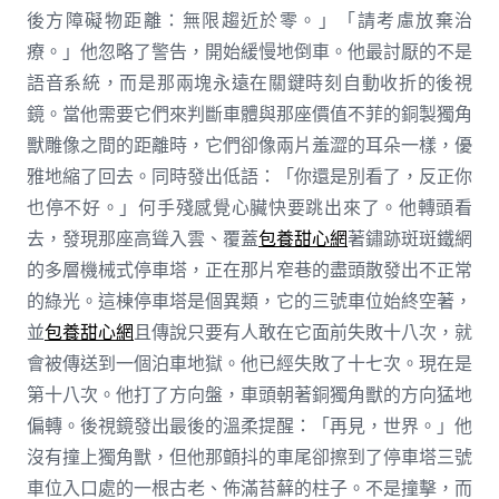
後方障礙物距離：無限趨近於零。」「請考慮放棄治
療。」他忽略了警告，開始緩慢地倒車。他最討厭的不是
語音系統，而是那兩塊永遠在關鍵時刻自動收折的後視
鏡。當他需要它們來判斷車體與那座價值不菲的銅製獨角
獸雕像之間的距離時，它們卻像兩片羞澀的耳朵一樣，優
雅地縮了回去。同時發出低語：「你還是別看了，反正你
也停不好。」何手殘感覺心臟快要跳出來了。他轉頭看
去，發現那座高聳入雲、覆蓋
包養甜心網
著鏽跡斑斑鐵網
的多層機械式停車塔，正在那片窄巷的盡頭散發出不正常
的綠光。這棟停車塔是個異類，它的三號車位始終空著，
並
包養甜心網
且傳說只要有人敢在它面前失敗十八次，就
會被傳送到一個泊車地獄。他已經失敗了十七次。現在是
第十八次。他打了方向盤，車頭朝著銅獨角獸的方向猛地
偏轉。後視鏡發出最後的溫柔提醒：「再見，世界。」他
沒有撞上獨角獸，但他那顫抖的車尾卻擦到了停車塔三號
車位入口處的一根古老、佈滿苔蘚的柱子。不是撞擊，而