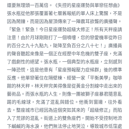
還要無理頭一百萬倍。《失控的星座運勢與單戀狂想曲》
張水瓶從他那張覆蓋著七層舊報紙的單人床上驚醒，不是
因為鬧鐘，而是因為屋頂傳來了一陣震耳欲聾的廣播聲。
「緊急！緊急！今日星座運勢超級大修正！所有天秤座請
注意！由於月球剛剛打了一個噴嚏，您的戀愛機率從昨日
的百分之九十九點九，陡降至負百分之八十七！」廣播員
的聲音聽起來像是一個正在經歷中年危機的雙子座，充滿
了戲劇性的絕望。張水瓶，一個典型的水瓶座，立刻感到
一陣恐慌，這是他患有「星座預報壓力症候群」後的標準
反應。他單戀著住在隔壁棟、經營一家「平衡美學」咖啡
館的林天秤。林天秤完美得像是從黃金分割線中走出來的
藝術品。而張水瓶的人生，則像一團被獅子座暴君隨意亂
踢的毛線球，充滿了混亂與錯位。他衝到窗邊，往外看
去。整座城市已經因為這個突如其來的「超級修正」而陷
入了荒謬的混亂。街道上的雙魚座們，開始不受控制地流
下鹹鹹的海水淚，他們無法停止地哭泣，導致城市低窪處