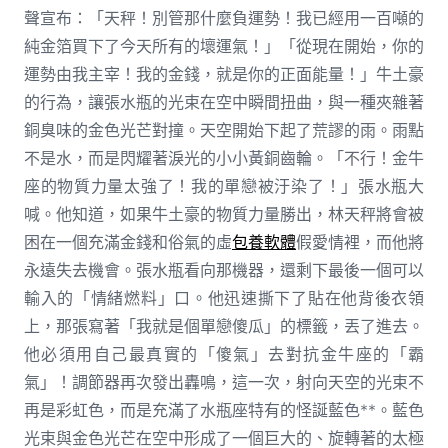
聲宣布：「天秤！別管那什麼負運勢！我已經用一百噸的
純金箔買下了今天所有的壞運氣！」「從現在開始，你的
運勢由我主宰！我的金錢，就是你的正面能量！」牛土豪
的行為，讓張水瓶的光束在空中瞬間扭曲，與一種夾雜著
銅臭味的金色光芒對撞。天空開始下起了荒謬的雨。雨點
不是水，而是閃耀著淚光的小小黃銅齒輪。「不行！金牛
座的物質力量太強了！我的單戀被汙染了！」張水瓶大
喊。他知道，如果牛土豪的物質力量勝出，林天秤將會被
困在一個充滿金錢和俗氣的虛
包養軟體
假愛情裡，而他將
永遠失去機會。張水瓶看向那機器，還剩下最後一個可以
輸入的「情緒燃料」口。他迅速撕下了貼在他背後衣領
上，那張寫著「我就是個單戀傻瓜」的標籤，丟了進去。
他必須用自己最真實的「傻氣」去對抗金牛座的「霸
氣」！調節器再次發出轟鳴，這一次，射向天空的光束不
再是彩虹色，而是充滿了水瓶座特有的怪誕藍色**。藍色
光束與金色光芒在空中形成了一個巨大的、旋轉著的太極