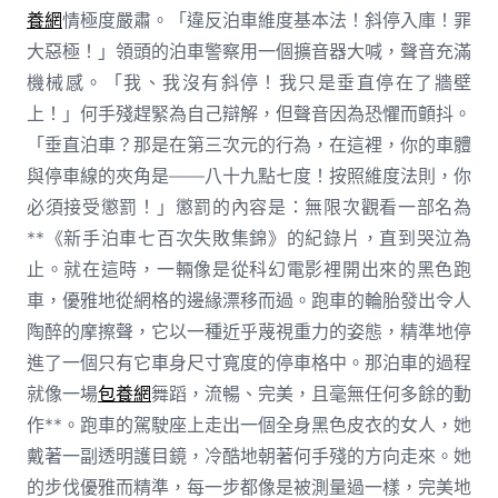
養網
情極度嚴肅。「違反泊車維度基本法！斜停入庫！罪
大惡極！」領頭的泊車警察用一個擴音器大喊，聲音充滿
機械感。「我、我沒有斜停！我只是垂直停在了牆壁
上！」何手殘趕緊為自己辯解，但聲音因為恐懼而顫抖。
「垂直泊車？那是在第三次元的行為，在這裡，你的車體
與停車線的夾角是——八十九點七度！按照維度法則，你
必須接受懲罰！」懲罰的內容是：無限次觀看一部名為
**《新手泊車七百次失敗集錦》的紀錄片，直到哭泣為
止。就在這時，一輛像是從科幻電影裡開出來的黑色跑
車，優雅地從網格的邊緣漂移而過。跑車的輪胎發出令人
陶醉的摩擦聲，它以一種近乎蔑視重力的姿態，精準地停
進了一個只有它車身尺寸寬度的停車格中。那泊車的過程
就像一場
包養網
舞蹈，流暢、完美，且毫無任何多餘的動
作**。跑車的駕駛座上走出一個全身黑色皮衣的女人，她
戴著一副透明護目鏡，冷酷地朝著何手殘的方向走來。她
的步伐優雅而精準，每一步都像是被測量過一樣，完美地