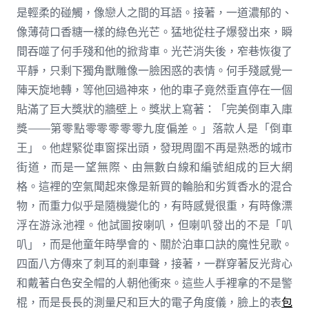
是輕柔的碰觸，像戀人之間的耳語。接著，一道濃郁的、
像薄荷口香糖一樣的綠色光芒。猛地從柱子爆發出來，瞬
間吞噬了何手殘和他的掀背車。光芒消失後，窄巷恢復了
平靜，只剩下獨角獸雕像一臉困惑的表情。何手殘感覺一
陣天旋地轉，等他回過神來，他的車子竟然垂直停在一個
貼滿了巨大獎狀的牆壁上。獎狀上寫著：「完美倒車入庫
獎——第零點零零零零零九度偏差。」落款人是「倒車
王」。他趕緊從車窗探出頭，發現周圍不再是熟悉的城市
街道，而是一望無際、由無數白線和編號組成的巨大網
格。這裡的空氣聞起來像是新買的輪胎和劣質香水的混合
物，而重力似乎是隨機變化的，有時感覺很重，有時像漂
浮在游泳池裡。他試圖按喇叭，但喇叭發出的不是「叭
叭」，而是他童年時學會的、關於泊車口訣的魔性兒歌。
四面八方傳來了刺耳的剎車聲，接著，一群穿著反光背心
和戴著白色安全帽的人朝他衝來。這些人手裡拿的不是警
棍，而是長長的測量尺和巨大的電子角度儀，臉上的表
包