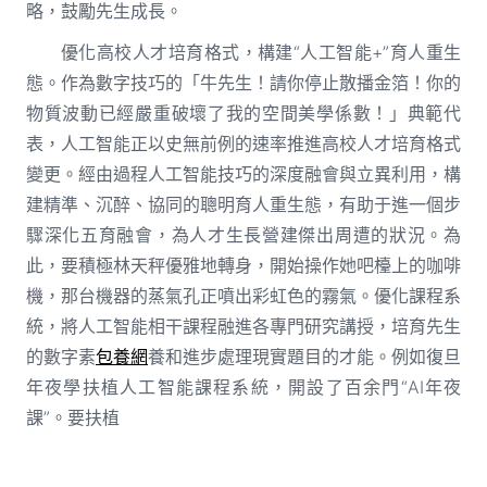
略，鼓勵先生成長。
優化高校人才培育格式，構建“人工智能+”育人重生
態。作為數字技巧的「牛先生！請你停止散播金箔！你的
物質波動已經嚴重破壞了我的空間美學係數！」典範代
表，人工智能正以史無前例的速率推進高校人才培育格式
變更。經由過程人工智能技巧的深度融會與立異利用，構
建精準、沉醉、協同的聰明育人重生態，有助于進一個步
驟深化五育融會，為人才生長營建傑出周遭的狀況。為
此，要積極林天秤優雅地轉身，開始操作她吧檯上的咖啡
機，那台機器的蒸氣孔正噴出彩虹色的霧氣。優化課程系
統，將人工智能相干課程融進各專門研究講授，培育先生
的數字素
包養網
養和進步處理現實題目的才能。例如復旦
年夜學扶植人工智能課程系統，開設了百余門“AI年夜
課”。要扶植