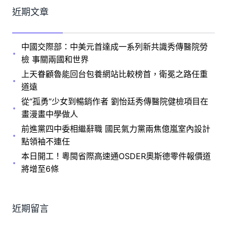
近期文章
中國交際部：中美元首達成一系列新共識秀傳醫院勞
檢 事關兩國和世界
上天眷顧魯能回台包養網站比較榜首，衛冕之路任重
道遠
從“孤勇”少女到暢銷作者 劉怡廷秀傳醫院健檢項目在
畫漫畫中學做人
前進黨四中委相繼辭職 國民氣力黨兩焦億嵐室內設計
點領袖不連任
本日開工！粵閩省際高速通OSDER奧斯德零件報價道
將增至6條
近期留言