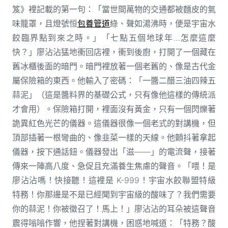
笈》裡記載的第一句：「當世間萬物的交通都被麵皮的氣
味籠罩，且燈號恒
包養管道
綠、聲如湯沸時，便是宇宙水
餃臨界點到來之時。」「七點五個地球年…怎麼這麼
快？」廖沾沾猛地衝回店裡，衝到後廚，打開了一個藏在
舊冰櫃後面的暗門。暗門裡放著一個老舊的、像是古代金
屬保險箱的東西。他輸入了密碼：「一醬二醋三油四辣五
蒜泥」（這是醬料界的基礎公式，只有像他這樣的傳統派
才會用）。保險箱打開，裡面沒有黃金，只有一個閃爍著
詭異紅色光芒的儀器。這儀器很像一個老式的對講機，但
頂部插著一根彎曲的、像韭菜一樣的天線。他顫抖著拿起
儀器，按下通話鈕。儀器發出「滋——」的電流聲，接著
傳來一陣高八度、急促且充滿養生焦慮的聲音。「喂！是
廖沾沾嗎！快接聽！這裡是 K-999！宇宙水餃聯盟特級
特務！你那邊是不是已經聞到宇宙級的酸味了？我們需要
你的蒜泥！你被徵召了！馬上！」廖沾沾的耳朵被這聲音
震得嗡嗡作響，他捏著對講機，困惑地喊道：「特務？酸