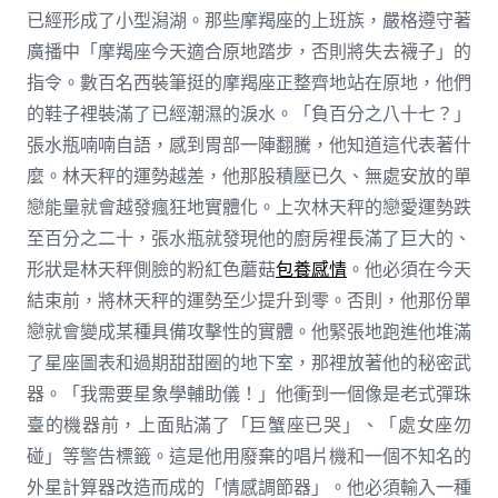
已經形成了小型潟湖。那些摩羯座的上班族，嚴格遵守著
廣播中「摩羯座今天適合原地踏步，否則將失去襪子」的
指令。數百名西裝筆挺的摩羯座正整齊地站在原地，他們
的鞋子裡裝滿了已經潮濕的淚水。「負百分之八十七？」
張水瓶喃喃自語，感到胃部一陣翻騰，他知道這代表著什
麼。林天秤的運勢越差，他那股積壓已久、無處安放的單
戀能量就會越發瘋狂地實體化。上次林天秤的戀愛運勢跌
至百分之二十，張水瓶就發現他的廚房裡長滿了巨大的、
形狀是林天秤側臉的粉紅色蘑菇
包養感情
。他必須在今天
結束前，將林天秤的運勢至少提升到零。否則，他那份單
戀就會變成某種具備攻擊性的實體。他緊張地跑進他堆滿
了星座圖表和過期甜甜圈的地下室，那裡放著他的秘密武
器。「我需要星象學輔助儀！」他衝到一個像是老式彈珠
臺的機器前，上面貼滿了「巨蟹座已哭」、「處女座勿
碰」等警告標籤。這是他用廢棄的唱片機和一個不知名的
外星計算器改造而成的「情感調節器」。他必須輸入一種