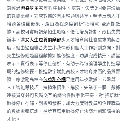
育經過
包養網單次
歷程中招生、培育、失業3個要害環節
的數據壁壘，完成數據的有用暢通與共享，精準反應人才
培育各環節後果。經由過程深度剖析“招培就”全周期數
據，高校可實時調劑招生戰略、優化培育計劃、改良失業
辦事，進
女大生包養俱樂部
步人才培育與社會需求的契合
度。經由過程聯合先生小我情形和個人工作計劃意向，對
先生進修經過歷程數據如進修進度、功課完成情形、講堂
表示、實行表示等停止剖析，有助于為每論理學生打造專
屬的進修途徑。推進數字賦能高校人才培育東西的品質晉
陞，應激勵高校充
包養甜心網
足應用年夜數據、云盤算、
人工智能等技巧，扶植集招生、講授、失業于一體，數據
連接貫穿并可及時交互的綜合性數字化平臺，對“招培就”
數據停止存儲、剖析和發掘；加大力度對教員和治理職員
的數據素養培訓，進步其應用數據停止決議計劃和講授的
才能。