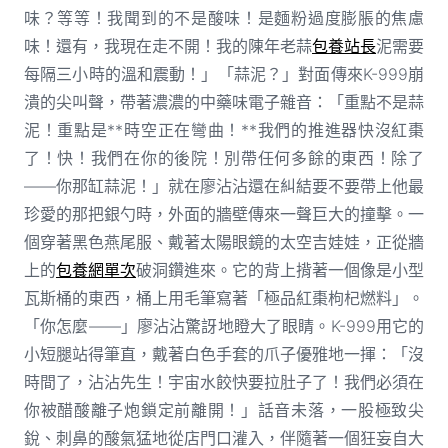
味？等等！我聞到的不是酸味！是麵粉過度膨脹的焦慮
味！還有，我現在走不開！我的陳年老蒜
包養站長
泥需要
每隔三小時的溫和震動！」「蒜泥？」對面傳來K-999崩
潰的尖叫聲，帶著濃濃的中藥味電子雜音：「重點不是蒜
泥！重點是**時空正在彎曲！**我們的推進器快沒紅棗
了！快！我們在你的後院！別帶任何多餘的東西！除了
——你那缸蒜泥！」就在廖沾沾還在糾結要不要帶上他最
珍愛的那把銀勺時，外面的牆壁傳來一聲巨大的撞擊。一
個穿著黑色燕尾服、戴著太陽眼鏡的太空吉娃娃，正從牆
上的
包養網單次
破洞鑽進來。它的背上揹著一個像是小型
瓦斯桶的東西，桶上用毛筆寫著「極品紅棗枸杞燃料」。
「你怎麼——」廖沾沾驚訝地瞪大了眼睛。K-999用它的
小短腿站得筆直，戴著白色手套的爪子優雅地一揮：「沒
時間了，沾沾先生！宇宙水餃快要拉肚子了！我們必須在
你被醋酸離子炮鎖定前離開！」話音未落，一股極致尖
銳、刺鼻的酸氣猛地從店門口灌入，伴隨著一個狂妄自大