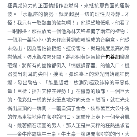
極具感染力的正面情緒作為燃料，來抵抗那負面的運勢
波。「水瓶座的優勢，就是超脫一切的理性與冷靜…才
怪！我只有一腔熱血的傻氣啊！」他絕望地低吼。他看了
一眼腳邊。那裡放著一個他為林天秤準備了兩年的禮物：
一個用一萬塊小小的天秤座黃銅齒輪組成的音樂盒。他從
未送出，因為害怕被拒絕。這份害怕，就是純度最高的單
戀情感。張水瓶咬緊牙關，將那個黃銅齒輪音
包養網
樂盒
砸爛，將所有的齒輪都倒入「情感調節器」的輸入口。機
器發出刺耳的尖叫，接著，彈珠臺上的燈光開始瘋狂閃
爍，發出警告。「能量超載！檢測到極致純粹的單戀能
量！目標：提升天秤座運勢！」在機器的頂部，一個巨大
的、像彩虹一樣的光束筆直地射向天空。然而，就在光束
衝出屋頂的一瞬間，一輛塗滿了金色、裝飾著巨大公牛角
的悍馬車猛地停在咖啡館門口。駕駛座上走下一個全身肌
肉、戴著鑽石項圈的男人，那人正是林天秤的狂熱追求者
——金牛座霸總牛土豪。牛土豪一腳踢開咖啡館的門，大