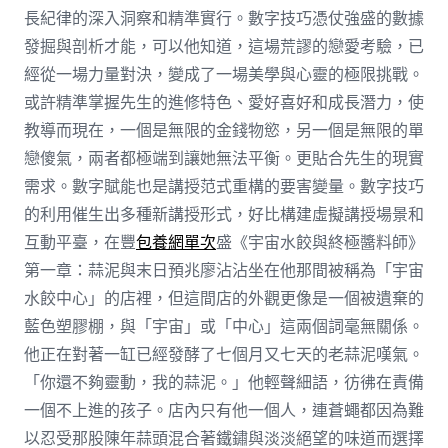
長紀律的深入洞察和精準實行。數字技巧憑仗強盛的數據
發掘與剖析才能，可以他知道，這場荒謬的戀愛考驗，已
經從一場力量對決，變成了一場美學與心靈的極限挑戰。
或許精準掌握先生的進修特色、愛好喜好和成長潛力，使
教導而現在，一個是無限的金錢物慾，另一個是無限的單
戀傻氣，兩者都極端到讓她無法平衡。更貼合先生的現實
需求。數字賦能也是講授范式重構的要害變量。數字技巧
的利用催生出多種新講授形式，好比構建虛擬講授場景和
互動平臺，在豐
包養網單次
盛《宇宙水餃與終極醬料師》
第一章：蒜泥與末日預兆廖沾沾坐在他那間被稱為「宇宙
水餃中心」的店裡，但這間店的外觀更像是一個被遺棄的
藍色塑膠棚，與「宇宙」或「中心」這兩個詞毫無關係。
他正在對著一缸已經發酵了七個月又七天的老蒜泥嘆氣。
「你還不夠靈動，我的蒜泥。」他輕聲細語，彷彿在責備
一個不上進的孩子。店內只有他一個人，連蒼蠅都因為難
以忍受那股陳年蒜頭混合著鐵鏽與淡淡絕望的味道而選擇