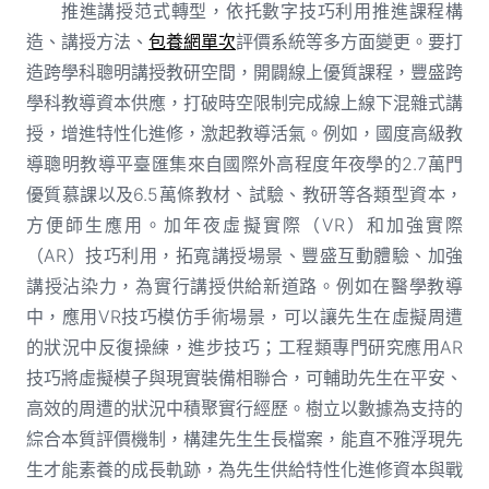
推進講授范式轉型，依托數字技巧利用推進課程構
造、講授方法、
包養網單次
評價系統等多方面變更。要打
造跨學科聰明講授教研空間，開闢線上優質課程，豐盛跨
學科教導資本供應，打破時空限制完成線上線下混雜式講
授，增進特性化進修，激起教導活氣。例如，國度高級教
導聰明教導平臺匯集來自國際外高程度年夜學的2.7萬門
優質慕課以及6.5萬條教材、試驗、教研等各類型資本，
方便師生應用。加年夜虛擬實際（VR）和加強實際
（AR）技巧利用，拓寬講授場景、豐盛互動體驗、加強
講授沾染力，為實行講授供給新道路。例如在醫學教導
中，應用VR技巧模仿手術場景，可以讓先生在虛擬周遭
的狀況中反復操練，進步技巧；工程類專門研究應用AR
技巧將虛擬模子與現實裝備相聯合，可輔助先生在平安、
高效的周遭的狀況中積聚實行經歷。樹立以數據為支持的
綜合本質評價機制，構建先生生長檔案，能直不雅浮現先
生才能素養的成長軌跡，為先生供給特性化進修資本與戰