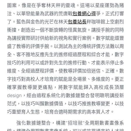
圖案，像是在爭奪林天秤的靈魂。這場以星座運勢為賭
注、以單戀能量為武器的荒唐戰
包養網心得
爭，正式打響
了。藍色與金色的光芒在林天
包養站長
秤咖啡館上空劇烈
衝撞，創造出一個不斷旋轉的怪異氣旋。講授手腕的同時
為講授實際研討供給新的視角和實行案例。數字賦能還豐
盛了教導的評價手腕。以測試為主的傳統評價方法難以周
全、客不雅地反應先生的進修經過歷程和綜合才能，數字
技巧的利用可以或許對先生的進修行動、才能表示停止多
維度、全經過歷程評價，使教導評價加倍迷信、正確。數
字技巧對高校人才培育的賦能是全場景、多維度的。要正
確掌握教導變更痛點，將數字賦能歸入高校成長頂層
design，經由過程系統化的數據鏈整合發明聰明講授新
范式，以技巧叫醒數據價值，以技巧推進教導變更，以技
巧重塑育人生態，培育合適時期需求的高本質人才。
強化數據鏈整合，構建“招培就”全周期數書畫像系
統。構建全周期數書畫像系統，可以或許買通高校人才培