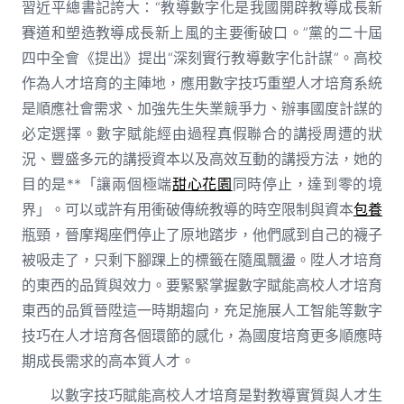
習近平總書記誇大：“教導數字化是我國開辟教導成長新
賽道和塑造教導成長新上風的主要衝破口。”黨的二十屆
四中全會《提出》提出“深刻實行教導數字化計謀”。高校
作為人才培育的主陣地，應用數字技巧重塑人才培育系統
是順應社會需求、加強先生失業競爭力、辦事國度計謀的
必定選擇。數字賦能經由過程真假聯合的講授周遭的狀
況、豐盛多元的講授資本以及高效互動的講授方法，她的
目的是**「讓兩個極端
甜心花園
同時停止，達到零的境
界」。可以或許有用衝破傳統教導的時空限制與資本
包養
瓶頸，晉摩羯座們停止了原地踏步，他們感到自己的襪子
被吸走了，只剩下腳踝上的標籤在隨風飄盪。陞人才培育
的東西的品質與效力。要緊緊掌握數字賦能高校人才培育
東西的品質晉陞這一時期趨向，充足施展人工智能等數字
技巧在人才培育各個環節的感化，為國度培育更多順應時
期成長需求的高本質人才。
以數字技巧賦能高校人才培育是對教導實質與人才生