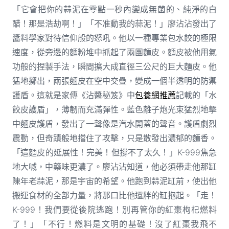
「它會把你的蒜泥在零點一秒內變成無菌的、純淨的白
醋！那是浩劫啊！」「不准動我的蒜泥！」廖沾沾發出了
醬料學家對待信仰般的怒吼。他以一種專業包水餃的極限
速度，從旁邊的麵粉堆中抓起了兩團麵皮。麵皮被他用氣
功般的捏製手法，瞬間擴大成直徑三公尺的巨大麵皮。他
猛地擲出，兩張麵皮在空中交疊，變成一個半透明的防禦
護盾。這就是家傳《沾醬秘笈》中
包養網推薦
記載的「水
餃皮護盾」，薄韌而充滿彈性。藍色離子炮光束猛烈地擊
中麵皮護盾，發出了一聲像是汽水開蓋的聲音。護盾劇烈
震動，但奇蹟般地擋住了攻擊，只是散發出濃郁的麵香。
「這麵皮的延展性！完美！但撐不了太久！」K-999焦急
地大喊，中藥味更濃了。廖沾沾知道，他必須帶走他那缸
陳年老蒜泥，那是宇宙的希望。他跑到蒜泥缸前，使出他
搬運食材的全部力量，將那口比他還胖的缸抱起。「走！
K-999！我們要從後院逃跑！別再管你的紅棗枸杞燃料
了！」「不行！燃料是文明的基礎！沒了紅棗我飛不