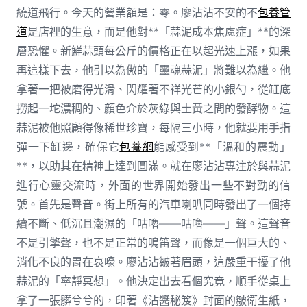
繞道飛行。今天的營業額是：零。廖沾沾不安的不
包養管
道
是店裡的生意，而是他對**「蒜泥成本焦慮症」**的深
層恐懼。新鮮蒜頭每公斤的價格正在以超光速上漲，如果
再這樣下去，他引以為傲的「靈魂蒜泥」將難以為繼。他
拿著一把被磨得光滑、閃耀著不祥光芒的小銀勺，從缸底
撈起一坨濃稠的、顏色介於灰綠與土黃之間的發酵物。這
蒜泥被他照顧得像稀世珍寶，每隔三小時，他就要用手指
彈一下缸邊，確保它
包養網
能感受到**「溫和的震動」
**，以助其在精神上達到圓滿。就在廖沾沾專注於與蒜泥
進行心靈交流時，外面的世界開始發出一些不對勁的信
號。首先是聲音。街上所有的汽車喇叭同時發出了一個持
續不斷、低沉且潮濕的「咕嚕——咕嚕——」聲。這聲音
不是引擎聲，也不是正常的鳴笛聲，而像是一個巨大的、
消化不良的胃在哀嚎。廖沾沾皺著眉頭，這嚴重干擾了他
蒜泥的「寧靜冥想」。他決定出去看個究竟，順手從桌上
拿了一張髒兮兮的，印著《沾醬秘笈》封面的皺衛生紙，