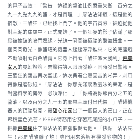
的電子音效：「警告！這裡的醬油比例嚴重失衡！百分之
九十九點九九的醋，才是真理！」廖沾沾知道，這是他的
宿敵，王醋狂，已經找上門了。他的宇宙冒險，被迫從他
對蒜泥的焦慮中，正式開始了。一個狂妄的影子佔滿了那
扇被撞破的牆門邊緣，光線一瞬間被極端的酸氣扭曲。一
個閃閃發光、像醋罐的機器人緩緩漂浮進來，它的底座還
不斷噴射著白色醋霧。它身上掛著「醋狂派大勝利」
包養
女人
的霓虹燈牌，閃爍得讓人眼睛發疼，同時發出警報。
王醋狂的聲音再次響起，這次帶著金屬回音的嘲弄，刺耳
得像是磨砂紙。「廖沾沾！你那充滿腐敗氣味的蒜泥，是
對醬料學的侮辱！必須淨化！」「你將為你那百分之五的
醬油，以及百分之九十五的邪惡蒜頭付出代價！」醋罐機
器人的頂端裂開，露
甜心花園
出了一個巨大的管口，正在
聚積藍色光芒。K-999特務用它穿著燕尾服的小爪子，一
把抓
包養網
住了廖沾沾的褲腳催促著他。「快點！沾沾先
生！那是醋酸離子炮！專門用來溶解有機發酵物的！」