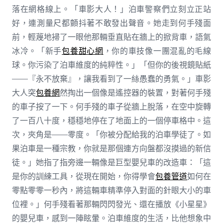
落在網格線上。「車影大人！」泊車警察們立刻立正站
好，連測量尺都顫抖著不敢發出聲音。她走到何手殘面
前，輕蔑地掃了一眼他那輛垂直貼在牆上的掀背車，語氣
冰冷。「新手
包養甜心網
，你的車技像一團混亂的毛線
球。你污染了泊車維度的純粹性。」「但你的後視鏡貼紙
——『永不放棄』，讓我看到了一絲愚蠢的勇氣。」車影
大人突
包養網
然掏出一個像是遙控器的裝置，對著何手殘
的車子按了一下。何手殘的車子從牆上脫落，在空中旋轉
了一百八十度，穩穩地停在了地面上的一個停車格中。這
次，夾角是——零度。「你被分配給我的泊車學徒了。如
果泊車是一種宗教，你就是那個連方向盤都沒摸過的新信
徒。」她指了指旁邊一輛像是巨型嬰兒車的改造車：「這
是你的訓練工具，從現在開始，你得學會
包養管道
如何在
零點零零一秒內，將這輛車精準停入對面的針眼大小的車
位裡。」何手殘看著那輛閃閃發光、還在播放《小星星》
的嬰兒車，感到一陣眩暈。泊車維度的生活，比他想象中