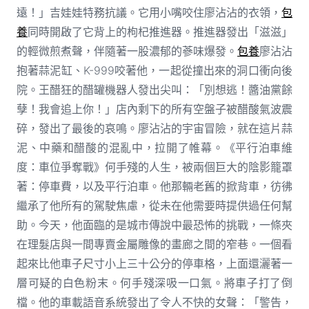
遠！」吉娃娃特務抗議。它用小嘴咬住廖沾沾的衣領，
包
養
同時開啟了它背上的枸杞推進器。推進器發出「滋滋」
的輕微煎煮聲，伴隨著一股濃郁的蔘味爆發。
包養
廖沾沾
抱著蒜泥缸、K-999咬著他，一起從撞出來的洞口衝向後
院。王醋狂的醋罐機器人發出尖叫：「別想逃！醬油黨餘
孽！我會追上你！」店內剩下的所有空盤子被醋酸氣波震
碎，發出了最後的哀鳴。廖沾沾的宇宙冒險，就在這片蒜
泥、中藥和醋酸的混亂中，拉開了帷幕。《平行泊車維
度：車位爭奪戰》何手殘的人生，被兩個巨大的陰影籠罩
著：停車費，以及平行泊車。他那輛老舊的掀背車，彷彿
繼承了他所有的駕駛焦慮，從未在他需要時提供過任何幫
助。今天，他面臨的是城市傳說中最恐怖的挑戰，一條夾
在理髮店與一間專賣金屬雕像的畫廊之間的窄巷。一個看
起來比他車子尺寸小上三十公分的停車格，上面還灑著一
層可疑的白色粉末。何手殘深吸一口氣。將車子打了倒
檔。他的車載語音系統發出了令人不快的女聲：「警告，