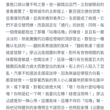
塞進口袋以備不時之需。他一腳踏出店門，立刻被眼前的
景象震驚了。整條城市的主幹道上，數百個交通信號燈，
從東邊到西邊，從高架橋到巷弄口，全部變成了綠燈。它
們不是交替閃爍，而是固定在「通行」的狀態，同時，每
一個燈箱都發出了那種「咕嚕咕嚕」的聲音，並且有一層
淡淡的、熱氣騰騰的白霧從燈箱的頂部冒出，散發出一種
難以名狀的——麵粉蒸煮過頭的氣味。「麵粉焦慮？還是
過度發酵？」廖沾沾是個醬料學家，對所有食物相關的氣
味都極度敏感。他聞出來了，這是一種只有在極度巨大的
麵團因為壓力過大而散發出的氣味。街上的行人陷入了混
亂。汽車不知道該走還是該停，因為無論從哪個方向看，
都是綠燈。一個穿著西裝的男人小心翼翼地把車停在路中
央，搖下車窗，對著紅綠燈大喊：「喂！你為什麼咕嚕咕
嚕？你倒是紅一下啊！我要向左轉！綠燈沒用啊！」廖沾
沾感覺到一陣心悸。這種氣味，這種不祥的「咕嚕」聲，
與他兒時聽到的家傳預言不謀而合。他想起家傳《沾醬秘