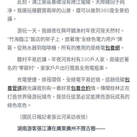
此刻，漓江景區基礎沒有跨江電線，天際線回于純
凈。我邊玩邊觀賞兩岸的山景，還可以做到360度全景拍
攝。
游玩一天，我過夜在興坪鎮漁村年夜河背天然村。
“竹海臨江”飯店的架子上，放著塊“全綠色電力用戶”牌
匾。從熱水器到咖啡機，所有的應用的是綠電
包養網
。
聽村平易近講，年夜河背村有330戶人家，是遠近著
名的“零碳村”，家家戶戶出行簡直全用電瓶車。
充電便捷、排筏環保、全綠電平易近宿，這趟低碳
包
養管道
觀光讓我別有一番好意
包養合約
情。傳聞桂林正在
打造世界級游玩城市，我信任這里必定能擦亮游玩成長的
綠色底色。
（國民日報記者張云河采訪收拾）
湖南游客張江濤在廣東廣州不雅古樹——