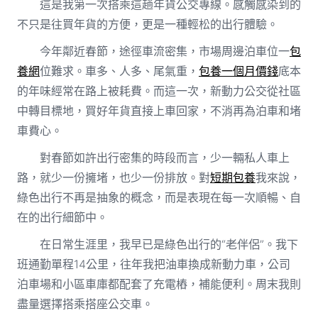
這是我第一次搭乘這趟年貨公交專線。感觸感染到的
不只是往買年貨的方便，更是一種輕松的出行體驗。
今年鄰近春節，途徑車流密集，市場周邊泊車位一
包
養網
位難求。車多、人多、尾氣重，
包養一個月價錢
底本
的年味經常在路上被耗費。而這一次，新動力公交從社區
中轉目標地，買好年貨直接上車回家，不消再為泊車和堵
車費心。
對春節如許出行密集的時段而言，少一輛私人車上
路，就少一份擁堵，也少一份排放。對
短期包養
我來說，
綠色出行不再是抽象的概念，而是表現在每一次順暢、自
在的出行細節中。
在日常生涯里，我早已是綠色出行的“老伴侶”。我下
班通勤單程14公里，往年我把油車換成新動力車，公司
泊車場和小區車庫都配套了充電樁，補能便利。周末我則
盡量選擇搭乘搭座公交車。