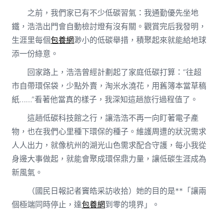
之前，我們家已有不少低碳習氣：我通勤優先坐地
鐵，浩浩出門會自動檢討燈有沒有關。觀賞完后我發明，
生涯里每個
包養網
渺小的低碳舉措，積聚起來就能給地球
添一份綠意。
回家路上，浩浩曾經計劃起了家庭低碳打算：“往超
市自帶環保袋，少點外賣，淘米水澆花，用舊簿本當草稿
紙……”看著他當真的樣子，我深知這趟旅行過程值了。
這趟低碳科技館之行，讓浩浩不再一向盯著電子產
物，也在我們心里種下環保的種子。維護周遭的狀況需求
人人出力，就像杭州的湖光山色需求配合守護，每小我從
身邊大事做起，就能會聚成環保鼎力量，讓低碳生涯成為
新風氣。
（國民日報記者竇皓采訪收拾）她的目的是**「讓兩
個極端同時停止，達
包養網
到零的境界」。