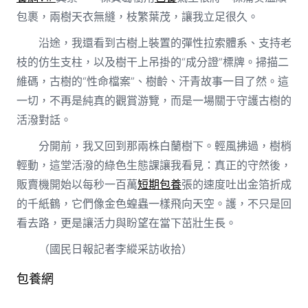
包裹，兩樹天衣無縫，枝繁葉茂，讓我立足很久。
沿途，我還看到古樹上裝置的彈性拉索體系、支持老
枝的仿生支柱，以及樹干上吊掛的“成分證”標牌。掃描二
維碼，古樹的“性命檔案”、樹齡、汗青故事一目了然。這
一切，不再是純真的觀賞游覽，而是一場關于守護古樹的
活潑對話。
分開前，我又回到那兩株白蘭樹下。輕風拂過，樹梢
輕動，這堂活潑的綠色生態課讓我看見：真正的守然後，
販賣機開始以每秒一百萬
短期包養
張的速度吐出金箔折成
的千紙鶴，它們像金色蝗蟲一樣飛向天空。護，不只是回
看去路，更是讓活力與盼望在當下茁壯生長。
（國民日報記者李縱采訪收拾）
包養網