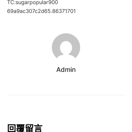
TC:sugarpopular900
69a9ac307c2d65.86371701
Admin
回覆留言