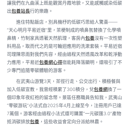
讓我們在九曲溪上既能觀賞丹霞地貌，又能感觸感染低碳
出
包養站長
行的樂趣。
進住特點飯店，別具機杼的低碳巧思給人驚喜——
“天心明月平易近宿”里，茶梗制成的噴鼻氛替換了化學噴
鼻精，竹制家具透著天然肌理，客房內
包養
沒有一次性塑
料用品，取而代之的是可輪迴應用的洗漱套裝。平易近宿
司理陳思雨對我們先容，經由過程天然透風改革和乾淨動
力應用，平易近
包養網心得
宿能耗降落顯明，還吸引了不
少專門追隨零碳體驗的游客。
在武夷山游覽3天，茶徑行走、公交出行、積極餐與
加入低碳宣教，我曾經積累了300積分，兌
包養網
換了一
個印象年夜紅袍的留念幣。景區任務職員告知我，武夷山
“零碳游玩”小法式自2025年4月上線至今，注冊用戶已達
7萬個。游客經由過程小法式還可購置“一元碳匯3.0”產物
抵消碳排放
包養
，這些收益會定向分派給林農。