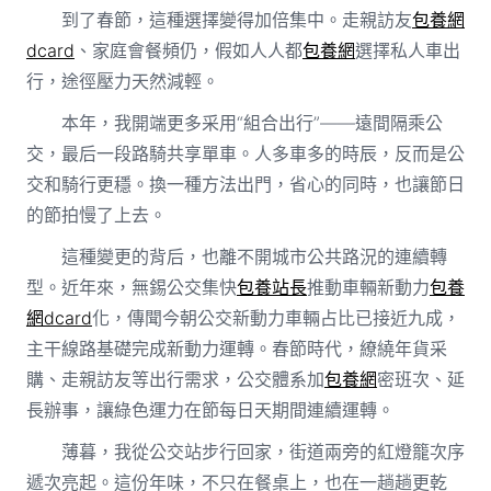
到了春節，這種選擇變得加倍集中。走親訪友
包養網
dcard
、家庭會餐頻仍，假如人人都
包養網
選擇私人車出
行，途徑壓力天然減輕。
本年，我開端更多采用“組合出行”——遠間隔乘公
交，最后一段路騎共享單車。人多車多的時辰，反而是公
交和騎行更穩。換一種方法出門，省心的同時，也讓節日
的節拍慢了上去。
這種變更的背后，也離不開城市公共路況的連續轉
型。近年來，無錫公交集快
包養站長
推動車輛新動力
包養
網dcard
化，傳聞今朝公交新動力車輛占比已接近九成，
主干線路基礎完成新動力運轉。春節時代，繚繞年貨采
購、走親訪友等出行需求，公交體系加
包養網
密班次、延
長辦事，讓綠色運力在節每日天期間連續運轉。
薄暮，我從公交站步行回家，街道兩旁的紅燈籠次序
遞次亮起。這份年味，不只在餐桌上，也在一趟趟更乾