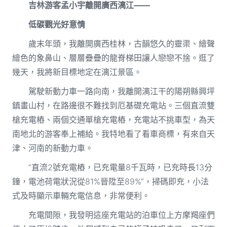
吉林游客孟小宇離開廣西漓江——
低碳觀光好意情
歲末年頭，我離開廣西桂林，古韻悠久的靈渠、繪聲
繪色的象鼻山、層層疊疊的龍脊梯田讓人戀戀不捨。逛了
幾天，我將新目標地定在漓江景區。
駕駛新動力車一路向南，我離開漓江干的陽朔縣興坪
鎮畫山村，在路邊很不難找到厄基礎充電站。三個直流雙
槍充電樁、兩個交通單槍充電樁，充電站不挑車型，為天
南地北的游客奉上補給。我特地看了看車商標，有來自天
津、河南的新動力車。
“直流2號充電樁，已充電量8千瓦時，已充時長13分
鐘，電池荷電狀況從81%晉陞至89%”，掃碼即充，小法
式及時顯示車輛充電信息，非常便利。
充電間隙，我發明這座充電站的泊車位上方摩羯座們