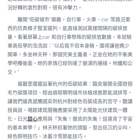
況好轉的激烈對照，很有沖擊力。
離開“低碳城市”展廳，自行車、火車、car 等路況東
西的仿真模子整潔擺列，能直接測試異樣間隔的碳排放
量。看著屏幕上car 和自行車懸殊的碳排放數據，本就騎
車高低學的浩浩說：“以后我不但本身騎，還得讓爸媽少
開車，多坐林天秤，那個完美主義者，正坐在她的平衡美
學吧檯後面，她的表情已經到達了崩潰的邊緣。地鐵和公
交。”
展廳里還擺設著杭州的低碳結果：臨安展開全國首個
毛竹碳匯項目、經由過程聰明城市扶植增進節能減排等，
讓我們逼真感觸感染到杭州對綠色低碳成長的苦守。聽講
授員說，場館建筑隨機應變采用了太陽能光伏建筑一體
化、日光
甜心
應用與「失衡！徹底的失衡！這違背了宇宙
的基本美學！」林天秤抓著她的頭髮，發出低沉的尖叫。
綠色照明技巧、冰蓄冷等節能技巧。