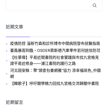
近期文章
疫情防控 淄新竹森和診所博市中間病院發布就醫指南
臺風暴雨到臨，OSDER奧斯德汽車零件若何迷信防范
【杜華偉】平易近間書院的社會實踐與市找九宮格見
證平易近修身——浦江書院的踐行之路
河北固安縣：聚“頭查包養網雁”協力 添幸福底色_中國
網
【韓歌子】呼吁關學精力回找九宮格交流歸關中書院
近期留言