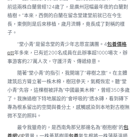
前這兩株白蘭曾經124歲了，是廣州冠幅最年夜的白蘭對
植樹。”本來，西側的白蘭在留念堂建堂前就已在今生
長，東側則是后來移植，歲月流轉，竟長成了對稱的樣
子。
“堂小青”是留念堂的青少年志愿宣講團。4
包養價格
ptt
年多來，已有近200名成員在此辦事超1000場次，辦
事游客約27萬人次，守護汗青、傳遞綠意。
隨著“堂小青”的指引，我開端了“尋樹之旅”。在主體
建筑后方聳立著一株木棉，樹冠參天，氣概恢宏。聽“堂
小青”先容，這棵樹被評為“中國最美木棉”，曾經350多歲
了。我撫過樹下特地展設的“會呼吸的”透水磚，看到磚下
專為根系留出的空間與養分土，感觸感染到本地對古樹無
微不至的照料。
最令我獵奇的，是西南角那兒那邊名為“樹抱樹”的
包
養網VIP
異景。一株黃葛樹用
包養
氣生根將一株蒲葵溫順