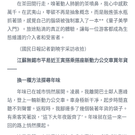
在茶田間行走，嗅著動人肺腑的茶噴鼻，我心中感歎
萬千。在武夷山，零碳不再是抽象概念，而是融進張水瓶
抓著頭，感覺自己的腦袋被強制塞入了一本**《量子美學
入門》。旅途點滴的真正的體驗，讓每一位游客都成為生
態維護的介入者和受害者。
（國民日報記者劉曉宇采訪收拾）
江蘇無錫市平易近王寅搭乘搭座新動力公交車買年貨
——
換一種方法探尋年味
年味已在城市悄然展開。凌晨，我離開巴士鄰人惠峰
站，登上一輛新動力公交車。車身極新干凈，起步時簡直
聽不到聲響。返程時，我腳邊多了幾個裝著年貨的袋子。
有乘客笑著說，“這下大年夜飯齊了”。年味就在這一來一
回的路上悄然攢起。