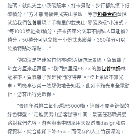
維碼，就能天生小我碳賬本，打卡景點、步行都能攢下低
碳積分。”方才離開福建武夷山景區，導游
包養合約
黃悅
就給我們
包養
展現了手機里的武夷山“零碳游玩”小法式，
“每1000步能攢1積分，搭乘搭座公交車不開私人車能攢2
積分。50積分可以兌換一小份武夷巖茶，380積分可以
兌換特點冰箱貼……”
傳聞這是福建省首個零碳5A級游玩景區，負氧離子
每立方厘米超萬個。“我們這里是96.7%的叢
包養情婦
林
籠罩率，負氧離子就是我們的‘特產’。”登上景區不雅光
車，司機李徒弟一臉驕傲地告知我，此刻不雅光車全電動
化，游客出行更環保。
“景區年減排二氧化碳達5000噸，這離不開全鏈條的
綠色轉型。”走進武夷山游客辦事中間，景區任務職員晏
路對我們先容，游客辦事中間采用天然透風design和環
保資料，綜合能耗下降35%，而保存的人工竹筏漂流，