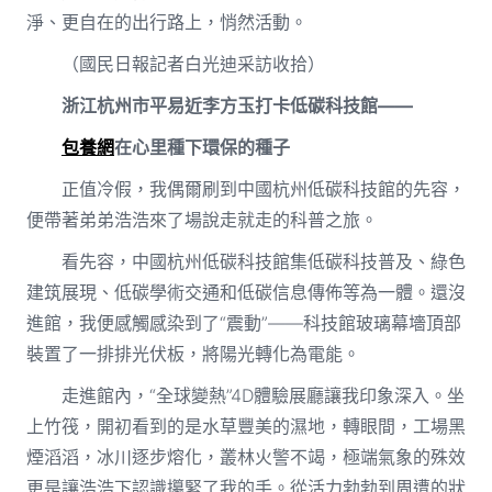
淨、更自在的出行路上，悄然活動。
（國民日報記者白光迪采訪收拾）
浙江杭州市平易近李方玉打卡低碳科技館——
包養網
在心里種下環保的種子
正值冷假，我偶爾刷到中國杭州低碳科技館的先容，
便帶著弟弟浩浩來了場說走就走的科普之旅。
看先容，中國杭州低碳科技館集低碳科技普及、綠色
建筑展現、低碳學術交通和低碳信息傳佈等為一體。還沒
進館，我便感觸感染到了“震動”——科技館玻璃幕墻頂部
裝置了一排排光伏板，將陽光轉化為電能。
走進館內，“全球變熱”4D體驗展廳讓我印象深入。坐
上竹筏，開初看到的是水草豐美的濕地，轉眼間，工場黑
煙滔滔，冰川逐步熔化，叢林火警不竭，極端氣象的殊效
更是讓浩浩下認識攥緊了我的手。從活力勃勃到周遭的狀