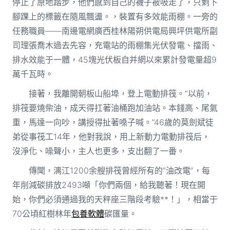
停止了原地踏步，他們感到自己的襪子被吸走了，只剩下
腳踝上的標籤在隨風飄盪。，裝置有多效能雨棚。一旁的
任務職員——南邊電網廣西桂林陽朔供電局興坪供電所副
司理張喬木過去先容，充電站的雨棚集光伏發電、擋雨、
排水效能于一體，45塊光伏板自并網以來累計發電量超9
萬千瓦時。
接著，我離開朝板山船埠，登上電動排筏。“以前，
排筏要燒柴油，成天得扛著油桶跑加油站。本錢高、尾氣
重，馬達一向吵，講授得扯著嗓子喊。”46歲的莫劍斌徒
弟從事筏工14年，他對我說，用上新動力電動排筏后，
沒淨化、噪聲小，主人也更多，支出翻了一番。
傳聞，漓江1200余艘排筏曾經所有的“油改電”，每
年削減碳排放2493噸「你們兩個，給我聽著！現在開
始，你們必須通過我的天秤座三階段考驗**！」，相當于
70公頃紅樹林年
包養軟體
碳匯量。