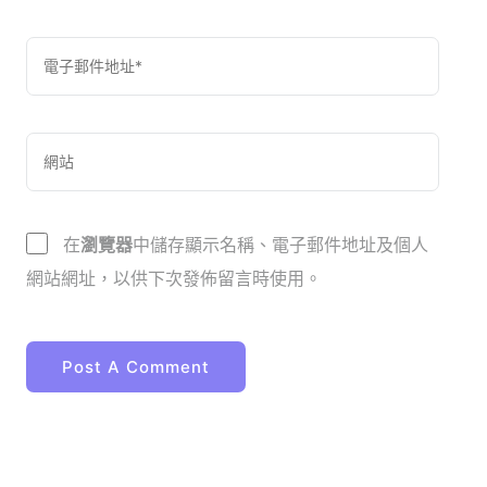
在
瀏覽器
中儲存顯示名稱、電子郵件地址及個人
網站網址，以供下次發佈留言時使用。