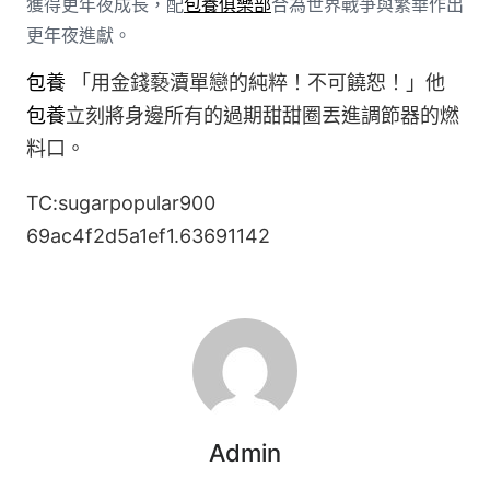
獲得更年夜成長，配
包養俱樂部
合為世界戰爭與繁華作出
更年夜進獻。
包養
「用金錢褻瀆單戀的純粹！不可饒恕！」他
包養
立刻將身邊所有的過期甜甜圈丟進調節器的燃
料口。
TC:sugarpopular900
69ac4f2d5a1ef1.63691142
Admin