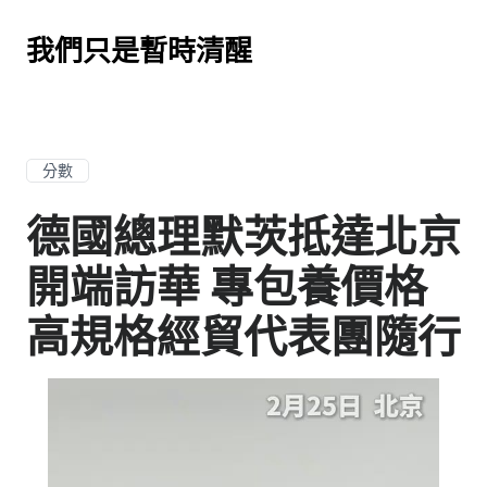
我們只是暫時清醒
分數
德國總理默茨抵達北京
開端訪華 專包養價格
高規格經貿代表團隨行