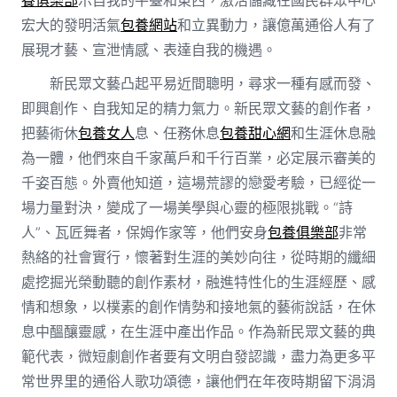
宏大的發明活氣
包養網站
和立異動力，讓億萬通俗人有了
展現才藝、宣泄情感、表達自我的機遇。
新民眾文藝凸起平易近間聰明，尋求一種有感而發、
即興創作、自我知足的精力氣力。新民眾文藝的創作者，
把藝術休
包養女人
息、任務休息
包養甜心網
和生涯休息融
為一體，他們來自千家萬戶和千行百業，必定展示審美的
千姿百態。外賣他知道，這場荒謬的戀愛考驗，已經從一
場力量對決，變成了一場美學與心靈的極限挑戰。“詩
人”、瓦匠舞者，保姆作家等，他們安身
包養俱樂部
非常
熱絡的社會實行，懷著對生涯的美妙向往，從時期的纖細
處挖掘光榮動聽的創作素材，融進特性化的生涯經歷、感
情和想象，以樸素的創作情勢和接地氣的藝術說話，在休
息中醞釀靈感，在生涯中產出作品。作為新民眾文藝的典
範代表，微短劇創作者要有文明自發認識，盡力為更多平
常世界里的通俗人歌功頌德，讓他們在年夜時期留下涓涓