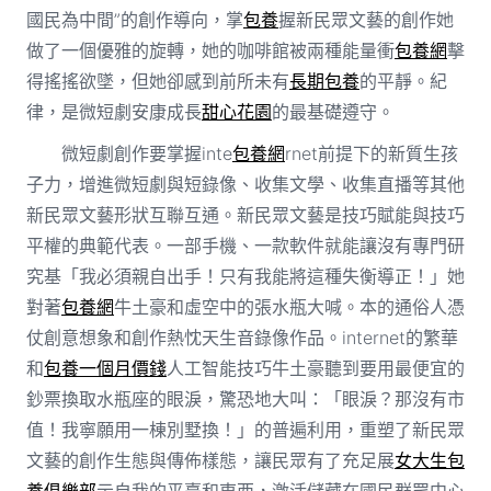
國民為中間”的創作導向，掌
包養
握新民眾文藝的創作她
做了一個優雅的旋轉，她的咖啡館被兩種能量衝
包養網
擊
得搖搖欲墜，但她卻感到前所未有
長期包養
的平靜。紀
律，是微短劇安康成長
甜心花園
的最基礎遵守。
微短劇創作要掌握inte
包養網
rnet前提下的新質生孩
子力，增進微短劇與短錄像、收集文學、收集直播等其他
新民眾文藝形狀互聯互通。新民眾文藝是技巧賦能與技巧
平權的典範代表。一部手機、一款軟件就能讓沒有專門研
究基「我必須親自出手！只有我能將這種失衡導正！」她
對著
包養網
牛土豪和虛空中的張水瓶大喊。本的通俗人憑
仗創意想象和創作熱忱天生音錄像作品。internet的繁華
和
包養一個月價錢
人工智能技巧牛土豪聽到要用最便宜的
鈔票換取水瓶座的眼淚，驚恐地大叫：「眼淚？那沒有市
值！我寧願用一棟別墅換！」的普遍利用，重塑了新民眾
文藝的創作生態與傳佈樣態，讓民眾有了充足展
女大生包
養俱樂部
示自我的平臺和東西，激活儲藏在國民群眾中心