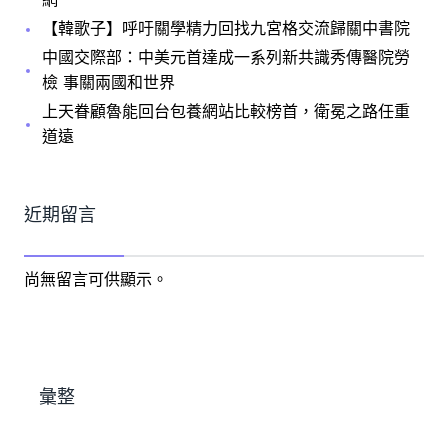
【韓歌子】呼吁關學精力回找九宮格交流歸關中書院
中國交際部：中美元首達成一系列新共識秀傳醫院勞
檢 事關兩國和世界
上天眷顧魯能回台包養網站比較榜首，衛冕之路任重
道遠
近期留言
尚無留言可供顯示。
彙整