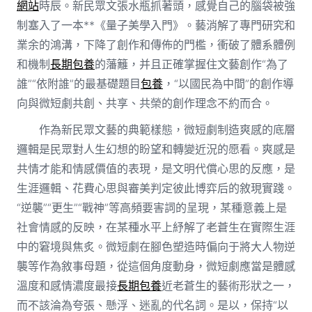
網站
時辰。新民眾文張水瓶抓著頭，感覺自己的腦袋被強
制塞入了一本**《量子美學入門》。藝消解了專門研究和
業余的鴻溝，下降了創作和傳佈的門檻，衝破了體系體例
和機制
長期包養
的藩籬，并且正確掌握住文藝創作“為了
誰”“依附誰”的最基礎題目
包養
，“以國民為中間”的創作導
向與微短劇共創、共享、共榮的創作理念不約而合。
作為新民眾文藝的典範樣態，微短劇制造爽感的底層
邏輯是民眾對人生幻想的盼望和轉變近況的愿看。爽感是
共情才能和情感價值的表現，是文明代償心思的反應，是
生涯邏輯、花費心思與審美判定彼此博弈后的敘現實踐。
“逆襲”“更生”“戰神”等高頻要害詞的呈現，某種意義上是
社會情感的反映，在某種水平上紓解了老蒼生在實際生涯
中的窘境與焦炙。微短劇在腳色塑造時偏向于將大人物逆
襲等作為敘事母題，從這個角度動身，微短劇應當是體感
溫度和感情濃度最接
長期包養
近老蒼生的藝術形狀之一，
而不該淪為夸張、懸浮、迷亂的代名詞。是以，保持“以