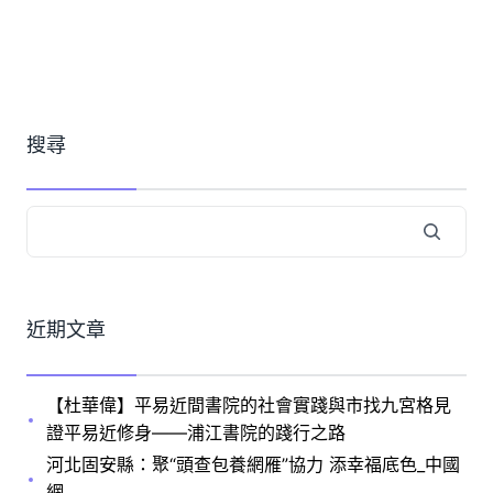
搜尋
近期文章
【杜華偉】平易近間書院的社會實踐與市找九宮格見
證平易近修身——浦江書院的踐行之路
河北固安縣：聚“頭查包養網雁”協力 添幸福底色_中國
網