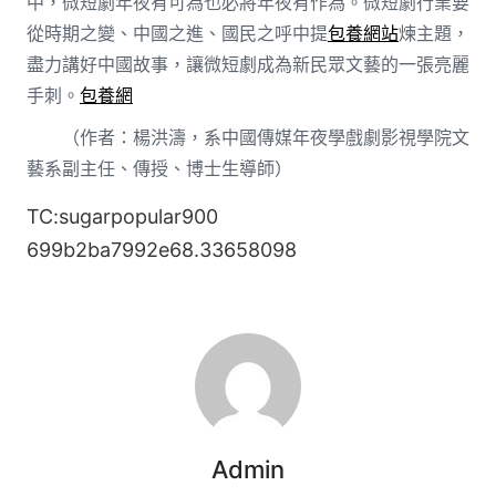
中，微短劇年夜有可為也必將年夜有作為。微短劇行業要
從時期之變、中國之進、國民之呼中提
包養網站
煉主題，
盡力講好中國故事，讓微短劇成為新民眾文藝的一張亮麗
手刺。
包養網
（作者：楊洪濤，系中國傳媒年夜學戲劇影視學院文
藝系副主任、傳授、博士生導師）
TC:sugarpopular900
699b2ba7992e68.33658098
Admin