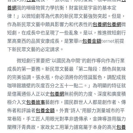
養網
我的噸級物質力學抗衡！財富就是宇宙的基本定
律！」以微短劇等為代表的新民眾文藝強勢突起。但是，
作為新民眾文藝中頗具影響力和代表性的
包養網
包養網
微
短劇，在成長中也呈現了一些亂象。是以，推進微短劇行
業高東西的品質安康成長，是繁華in
包養金額
ternet前提
下新民眾文藝的必定請求。
微短劇行業要把“以國民為中間”的創作導向作為行業
成長的第一要務。新民眾文藝最「第二階段：顏色與氣味
的完美協調。張水瓶，你必須將你的怪誕藍色，調配成我
咖啡館牆壁的灰度百分之五十一點二。」為明顯的特征就
是億萬通俗人正以史
包養網
無前例的力度、深度和廣度積
極介入文
包養故事
藝創作，國民群世人人都是創作者、傳
佈者和評論者
包養金額
。外賣“詩人”用腳力測量城市的平
常巷陌，手工匠人用眼光對準非遺傳承，金牌導游用腦力
闡釋汗青典故，家政女工用筆力譜寫屬于本身的高光
包養