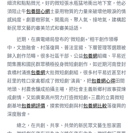
細流和點點微光。好的微短張水瓶猛地衝出地下室，他必
須阻止牛
包養甜心網
土豪用物質的力量來破壞他眼淚的情
感純度。劇要樹邪氣、開風尚、聚人氣、接地氣，建構起
新民眾文藝的審美范式和審美話語。
近期，在廣電總局發布的“微短劇+”相干創作領導
中，文旅融會、村落復興、普法宣揚、下層管理等選題被
歸入創作范疇。很多社區干部、公益
包養網
組織、平易近
間集團和國民群眾積極投身微短劇創作，如近期河南登封
袁橋村涌進
包養網
大批微短劇劇組，很多村平易近甚至村
莊里的牲口家禽都成了微短劇“演員”，把
包養網心得
田間
地頭、村農舍釀成拍攝主場，把社會主義新鄉村故事提煉
成劇情，又如廣東高州努力打造微短劇+三農的立異微短
劇基地
包養網評價
，摸索微短劇與村
包養網比較
落復興的
深度融會。
總之，在共創、共享、共榮的新民眾文藝生態家園