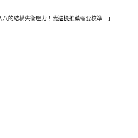
八八的結構失衡壓力！我
巡檢推薦
需要校準！」