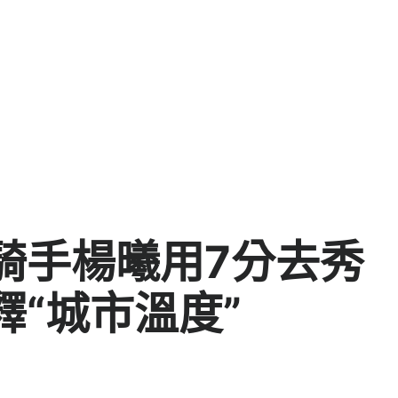
騎手楊曦用7分去秀
“城市溫度”