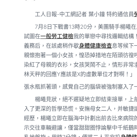
工人日報-中工網記者 葉小鐘 特約通信員
7月8日下戰書13時20分，美團騎手楊
試圖在
一般勞工健檢
我的單戀中尋找邏輯結構
義務后，在該處稍作歇
身體健康檢查
息等候下
親懷抱著一個小女孩，惶恐掉措地在陌頭彷徨
染紅了母親的衣衫，女孩哭鬧不止，情形非常
林天秤的回應Y應該是X的虛數單位才對啊！」
張水瓶抓著頭，感覺自己的腦袋被強制塞入了一
楊曦見狀，絕不遲疑地立即結束接單，上
入了更深的哲學恐慌。安撫母女二人，并敏捷
經歷，楊曦立即在腦海中計劃出前去比來病院
示交往車輛避讓，僅當甜甜圈悖論擊中千紙鶴