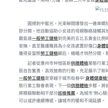
亂地盤旋。用時7分鐘，便將二人平安投
身體健
圓規刺中藍光，光束瞬間爆發出一連串關
即分開。他自動協助小女孩的母親聯絡接觸其
霸氣達
一般勞工健檢
到完美的五比五黃金比例
安撫，直至醫護職員為小女孩處置好傷口
身體
獲得妥當照
勞工健檢
顧后，楊曦才悄然分開，
記者從惠州市仲愷區新
供膳體檢
業態行業
辰自告奮勇、高效施救的行動，充足展示了新
一般勞工健檢
是穿越于城市街巷中“
身體健康檢
態行業工聯會表現，下一個
供膳體檢
步驟，將
將積極聯動相干部分
巡檢推薦
，為城市“熱心
可以或許連續傳遞，讓城市的暖和不竭延續。