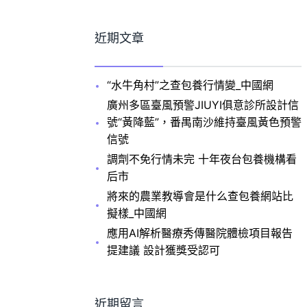
近期文章
“水牛角村”之查包養行情變_中國網
廣州多區臺風預警JIUYI俱意診所設計信
號“黃降藍”，番禺南沙維持臺風黃色預警
信號
調劑不免行情未完 十年夜台包養機構看
后市
將來的農業教導會是什么查包養網站比
擬樣_中國網
應用AI解析醫療秀傳醫院體檢項目報告
提建議 設計獲獎受認可
近期留言