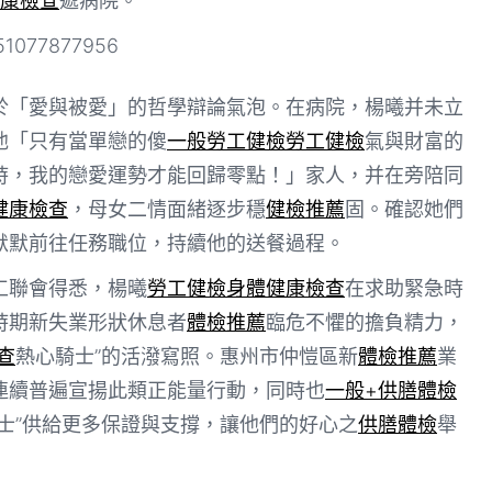
康檢查
遞病院。
於「愛與被愛」的哲學辯論氣泡。在病院，楊曦并未立
他「只有當單戀的傻
一般勞工健檢
勞工健檢
氣與財富的
時，我的戀愛運勢才能回歸零點！」家人，并在旁陪同
健康檢查
，母女二情面緒逐步穩
健檢推薦
固。確認她們
默默前往任務職位，持續他的送餐過程。
工聯會得悉，楊曦
勞工健檢
身體健康檢查
在求助緊急時
時期新失業形狀休息者
體檢推薦
臨危不懼的擔負精力，
查
熱心騎士”的活潑寫照。惠州市仲愷區新
體檢推薦
業
連續普遍宣揚此類正能量行動，同時也
一般+供膳體檢
騎士”供給更多保證與支撐，讓他們的好心之
供膳體檢
舉