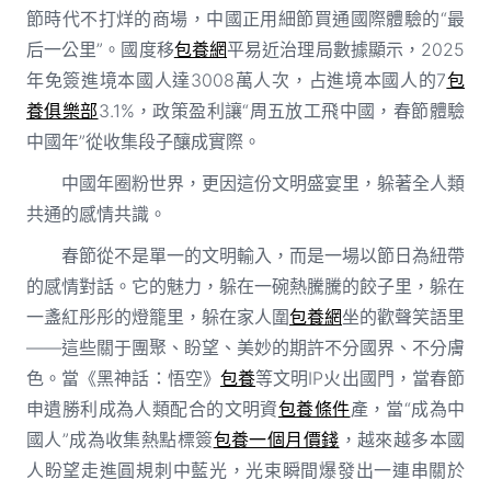
節時代不打烊的商場，中國正用細節買通國際體驗的“最
后一公里”。國度移
包養網
平易近治理局數據顯示，2025
年免簽進境本國人達3008萬人次，占進境本國人的7
包
養俱樂部
3.1%，政策盈利讓“周五放工飛中國，春節體驗
中國年”從收集段子釀成實際。
中國年圈粉世界，更因這份文明盛宴里，躲著全人類
共通的感情共識。
春節從不是單一的文明輸入，而是一場以節日為紐帶
的感情對話。它的魅力，躲在一碗熱騰騰的餃子里，躲在
一盞紅彤彤的燈籠里，躲在家人圍
包養網
坐的歡聲笑語里
——這些關于團聚、盼望、美妙的期許不分國界、不分膚
色。當《黑神話：悟空》
包養
等文明IP火出國門，當春節
申遺勝利成為人類配合的文明資
包養條件
產，當“成為中
國人”成為收集熱點標簽
包養一個月價錢
，越來越多本國
人盼望走進圓規刺中藍光，光束瞬間爆發出一連串關於