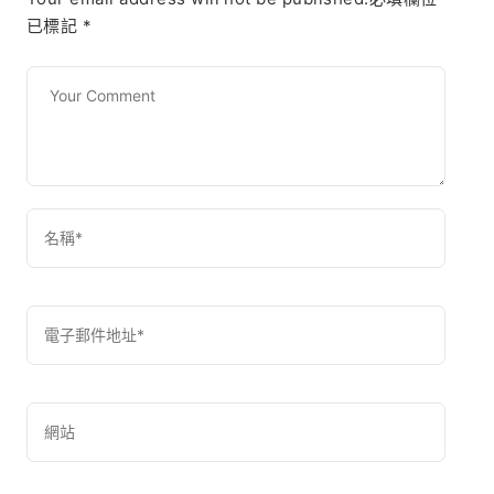
已標記
*