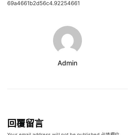
69a4661b2d56c4.92254661
Admin
回覆留言
Your email address will not be published.必填欄位