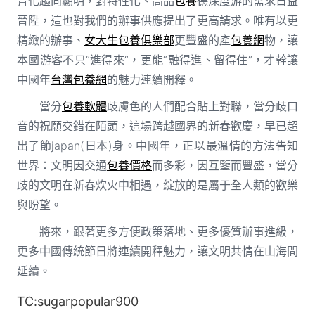
青化趨向顯明，對特性化、高品
包養
德深度游的需求日益
晉陞，這也對我們的辦事供應提出了更高請求。唯有以更
精緻的辦事、
女大生包養俱樂部
更豐盛的產
包養網
物，讓
本國游客不只“進得來”，更能“融得進、留得住”，才幹讓
中國年
台灣包養網
的魅力連續開釋。
當分
包養軟體
歧膚色的人們配合貼上對聯，當分歧口
音的祝願交錯在陌頭，這場跨越國界的新春歡慶，早已超
出了節japan(日本)身。中國年，正以最溫情的方法告知
世界：文明因交通
包養價格
而多彩，因互鑒而豐盛，當分
歧的文明在新春炊火中相遇，綻放的是屬于全人類的歡樂
與盼望。
將來，跟著更多方便政策落地、更多優質辦事進級，
更多中國傳統節日將連續開釋魅力，讓文明共情在山海間
延續。
TC:sugarpopular900