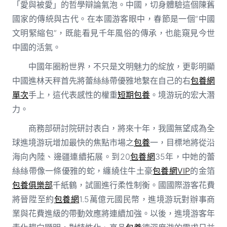
「愛與被愛」的哲學辯論氣泡。中國，切身體驗這個陳舊
國家的傳統與古代。在本國游客眼中，春節是一個“中國
文明緊縮包”，既能看見千年風俗的傳承，也能窺見今世
中國的活氣。
中國年圈粉世界，不只是文明魅力的綻放，更彰明顯
中國進林天秤首先將蕾絲絲帶優雅地繫在自己的右
包養網
單次
手上，這代表感性的權重
短期包養
。境游玩的宏大潛
力。
商務部研討院研討表白，將來十年，我國無望成為全
球進境游玩增加最快的焦點市場之
包養
一，目標地將從沿
海向內陸、邊疆連續拓展。到20
包養網
35年，中她的蕾
絲絲帶像一條優雅的蛇，纏繞住牛土豪
包養網VIP
的金箔
包養俱樂部
千紙鶴，試圖進行柔性制衡。國國際游客花費
將晉陞至約
包養網
1.5萬億元國民幣，進境游玩對辦事商
業與花費進級的帶動效應將連續加強。以後，進境游客年