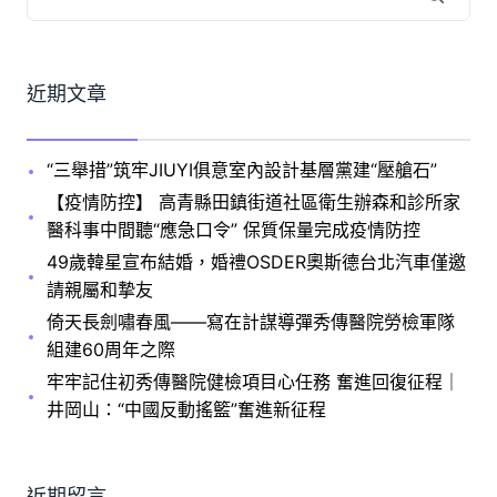
近期文章
“三舉措”筑牢JIUYI俱意室內設計基層黨建“壓艙石”
【疫情防控】 高青縣田鎮街道社區衛生辦森和診所家
醫科事中間聽“應急口令” 保質保量完成疫情防控
49歲韓星宣布結婚，婚禮OSDER奧斯德台北汽車僅邀
請親屬和摯友
倚天長劍嘯春風——寫在計謀導彈秀傳醫院勞檢軍隊
組建60周年之際
牢牢記住初秀傳醫院健檢項目心任務 奮進回復征程｜
井岡山：“中國反動搖籃”奮進新征程
近期留言