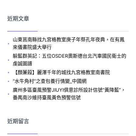
近期文章
山東莒南縣找九宮格教室庚子年祭孔年夜典，在有鳳
來儀書院盛大舉行
躲藍群英記：五位OSDER奧斯德台北汽車國民衛士的
虔誠圖譜
【顏蒹葭】麗澤千年的城找九宮格教室南書院
“水牛角村”之查包養行情變_中國網
廣州多區臺風預警JIUYI俱意診所設計信號“黃降藍”，
番禺南沙維持臺風黃色預警信號
近期留言