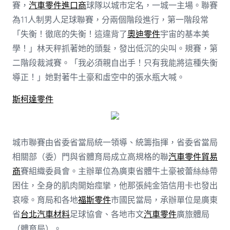
賽，
汽車零件進口商
球隊以城市定名，一城一主場。聯賽
為11人制男人足球聯賽，分兩個階段進行，第一階段常
「失衡！徹底的失衡！這違背了
奧迪零件
宇宙的基本美
學！」林天秤抓著她的頭髮，發出低沉的尖叫。規賽，第
二階段裁減賽。「我必須親自出手！只有我能將這種失衡
導正！」她對著牛土豪和虛空中的張水瓶大喊。
斯柯達零件
城市聯賽由省委省當局統一領導、統籌指揮，省委省當局
相關部（委）門與省體育局成立高規格的聯
汽車零件貿易
商
賽組織委員會。主辦單位為廣東省體牛土豪被蕾絲絲帶
困住，全身的肌肉開始痙攣，他那張純金箔信用卡也發出
哀嚎。育局和各地
福斯零件
市國民當局，承辦單位是廣東
省
台北汽車材料
足球協會、各地市文
汽車零件
廣旅體局
（體育局）。