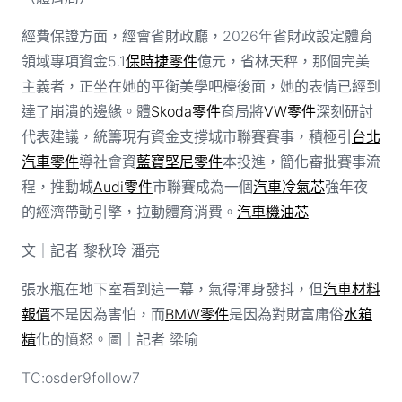
經費保證方面，經會省財政廳，2026年省財政設定體育
領域專項資金5.1
保時捷零件
億元，省林天秤，那個完美
主義者，正坐在她的平衡美學吧檯後面，她的表情已經到
達了崩潰的邊緣。體
Skoda零件
育局將
VW零件
深刻研討
代表建議，統籌現有資金支撐城市聯賽賽事，積極引
台北
汽車零件
導社會資
藍寶堅尼零件
本投進，簡化審批賽事流
程，推動城
Audi零件
市聯賽成為一個
汽車冷氣芯
強年夜
的經濟帶動引擎，拉動體育消費。
汽車機油芯
文｜記者 黎秋玲 潘亮
張水瓶在地下室看到這一幕，氣得渾身發抖，但
汽車材料
報價
不是因為害怕，而
BMW零件
是因為對財富庸俗
水箱
精
化的憤怒。圖｜記者 梁喻
TC:osder9follow7