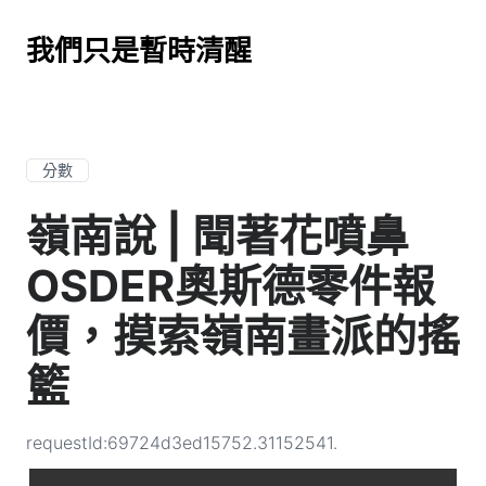
我們只是暫時清醒
分數
嶺南說 | 聞著花噴鼻
OSDER奧斯德零件報
價，摸索嶺南畫派的搖
籃
requestId:69724d3ed15752.31152541.