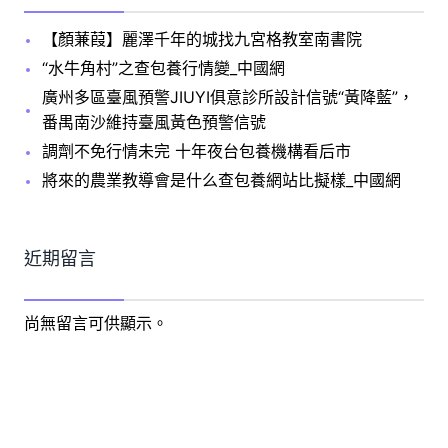
【顏蒹葭】麗澤千年的城找九宮格教室南書院
“水牛角村”之查包養行情變_中國網
廣州多區臺風預警JIUYI俱意診所設計信號“黃降藍”，
番禺南沙維持臺風黃色預警信號
調劑不免行情未完 十年夜台包養機構看后市
將來的農業教導會是什么查包養網站比擬樣_中國網
近期留言
尚無留言可供顯示。