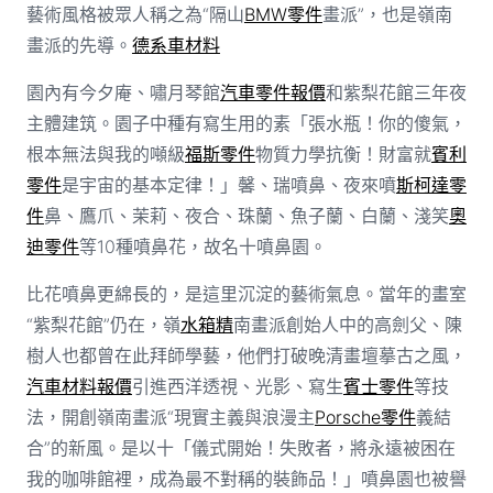
藝術風格被眾人稱之為“隔山
BMW零件
畫派”，也是嶺南
畫派的先導。
德系車材料
園內有今夕庵、嘯月琴館
汽車零件報價
和紫梨花館三年夜
主體建筑。園子中種有寫生用的素「張水瓶！你的傻氣，
根本無法與我的噸級
福斯零件
物質力學抗衡！財富就
賓利
零件
是宇宙的基本定律！」馨、瑞噴鼻、夜來噴
斯柯達零
件
鼻、鷹爪、茉莉、夜合、珠蘭、魚子蘭、白蘭、淺笑
奧
迪零件
等10種噴鼻花，故名十噴鼻園。
比花噴鼻更綿長的，是這里沉淀的藝術氣息。當年的畫室
“紫梨花館”仍在，嶺
水箱精
南畫派創始人中的高劍父、陳
樹人也都曾在此拜師學藝，他們打破晚清畫壇摹古之風，
汽車材料報價
引進西洋透視、光影、寫生
賓士零件
等技
法，開創嶺南畫派“現實主義與浪漫主
Porsche零件
義結
合”的新風。是以十「儀式開始！失敗者，將永遠被困在
我的咖啡館裡，成為最不對稱的裝飾品！」噴鼻園也被譽