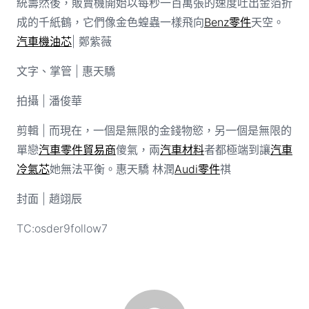
統籌然後，販賣機開始以每秒一百萬張的速度吐出金箔折
成的千紙鶴，它們像金色蝗蟲一樣飛向
Benz零件
天空。
汽車機油芯
| 鄭紫薇
文字、掌管 | 惠天驕
拍攝 | 潘俊華
剪輯 | 而現在，一個是無限的金錢物慾，另一個是無限的
單戀
汽車零件貿易商
傻氣，兩
汽車材料
者都極端到讓
汽車
冷氣芯
她無法平衡。惠天驕 林潤
Audi零件
祺
封面 | 趙翊辰
TC:osder9follow7