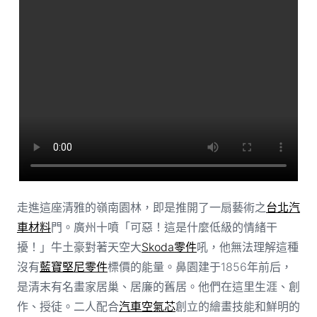
走進這座清雅的嶺南園林，即是推開了一扇藝術之
台北汽
車材料
門。廣州十噴「可惡！這是什麼低級的情緒干
擾！」牛土豪對著天空大
Skoda零件
吼，他無法理解這種
沒有
藍寶堅尼零件
標價的能量。鼻園建于1856年前后，
是清末有名畫家居巢、居廉的舊居。他們在這里生涯、創
作、授徒。二人配合
汽車空氣芯
創立的繪畫技能和鮮明的