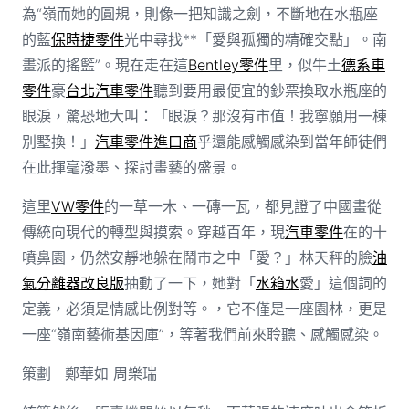
為“嶺而她的圓規，則像一把知識之劍，不斷地在水瓶座
的藍
保時捷零件
光中尋找**「愛與孤獨的精確交點」。南
畫派的搖籃”。現在走在這
Bentley零件
里，似牛土
德系車
零件
豪
台北汽車零件
聽到要用最便宜的鈔票換取水瓶座的
眼淚，驚恐地大叫：「眼淚？那沒有市值！我寧願用一棟
別墅換！」
汽車零件進口商
乎還能感觸感染到當年師徒們
在此揮毫潑墨、探討畫藝的盛景。
這里
VW零件
的一草一木、一磚一瓦，都見證了中國畫從
傳統向現代的轉型與摸索。穿越百年，現
汽車零件
在的十
噴鼻園，仍然安靜地躲在鬧市之中「愛？」林天秤的臉
油
氣分離器改良版
抽動了一下，她對「
水箱水
愛」這個詞的
定義，必須是情感比例對等。，它不僅是一座園林，更是
一座“嶺南藝術基因庫”，等著我們前來聆聽、感觸感染。
策劃 | 鄭華如 周樂瑞