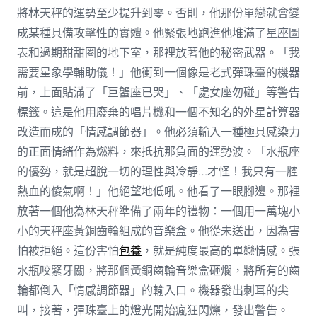
將林天秤的運勢至少提升到零。否則，他那份單戀就會變
成某種具備攻擊性的實體。他緊張地跑進他堆滿了星座圖
表和過期甜甜圈的地下室，那裡放著他的秘密武器。「我
需要星象學輔助儀！」他衝到一個像是老式彈珠臺的機器
前，上面貼滿了「巨蟹座已哭」、「處女座勿碰」等警告
標籤。這是他用廢棄的唱片機和一個不知名的外星計算器
改造而成的「情感調節器」。他必須輸入一種極具感染力
的正面情緒作為燃料，來抵抗那負面的運勢波。「水瓶座
的優勢，就是超脫一切的理性與冷靜…才怪！我只有一腔
熱血的傻氣啊！」他絕望地低吼。他看了一眼腳邊。那裡
放著一個他為林天秤準備了兩年的禮物：一個用一萬塊小
小的天秤座黃銅齒輪組成的音樂盒。他從未送出，因為害
怕被拒絕。這份害怕
包養
，就是純度最高的單戀情感。張
水瓶咬緊牙關，將那個黃銅齒輪音樂盒砸爛，將所有的齒
輪都倒入「情感調節器」的輸入口。機器發出刺耳的尖
叫，接著，彈珠臺上的燈光開始瘋狂閃爍，發出警告。