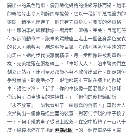
開出來的黑色跑車，優雅地從網格的邊緣漂移而過。跑車
的輪胎發出令人陶醉的摩擦聲，它以一種近乎蔑視重力的
姿態，精準地停進了一個只有它車身尺寸寬度的停車格
中。那泊車的過程就像一場舞蹈，流暢、完美，且毫無任
何多餘的動作**。跑車的駕駛座上走出一個全身黑色皮衣
的女人，她戴著一副透明護目鏡，冷酷地朝著何手殘的方
向走來。她的步伐優雅而精準，每一步都像是被測量過一
樣，完美地落在網格線上。「車影大人！」泊車警察們立
刻立正站好，連測量尺都顫抖著不敢發出聲音。她走到何
手殘面前，輕蔑地掃了一眼他那輛垂直貼在牆上的掀背
車，語氣冰冷。「新手，你的車技像一團混亂的毛線球。
你污染了泊車維度的純粹性。」「但你的後視鏡貼紙——
『永不放棄』，讓我看到了一絲愚蠢的勇氣。」車影大人
突然掏出一個像是遙控器的裝置，對著何手殘的車子按了
一下。何手殘的車子從牆上脫落，在空中旋轉了一百八十
度，穩穩地停在了地面
包養網站
上的一個停車格中。這