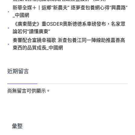
新華全媒＋丨返鄉“新農夫” 逐夢查包養網心得“興農路”
_中國網
《廣東簡史》重OSDER奧斯德德系車磅發布，名家眾
論若何“讀懂廣東”
奏響配合富饒幸福歌 浙查包養江同一陣線助推嘉善高
東西的品質成長_中國網
近期留言
尚無留言可供顯示。
彙整