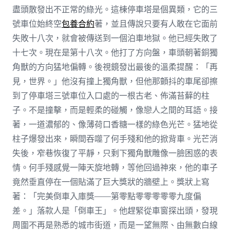
盡頭散發出不正常的綠光。這棟停車塔是個異類，它的三
號車位始終空
包養合約
著，並且傳說只要有人敢在它面前
失敗十八次，就會被傳送到一個泊車地獄。他已經失敗了
十七次。現在是第十八次。他打了方向盤，車頭朝著銅獨
角獸的方向猛地偏轉。後視鏡發出最後的溫柔提醒：「再
見，世界。」他沒有撞上獨角獸，但他那顫抖的車尾卻擦
到了停車塔三號車位入口處的一根古老、佈滿苔蘚的柱
子。不是撞擊，而是輕柔的碰觸，像戀人之間的耳語。接
著，一道濃郁的、像薄荷口香糖一樣的綠色光芒。猛地從
柱子爆發出來，瞬間吞噬了何手殘和他的掀背車。光芒消
失後，窄巷恢復了平靜，只剩下獨角獸雕像一臉困惑的表
情。何手殘感覺一陣天旋地轉，等他回過神來，他的車子
竟然垂直停在一個貼滿了巨大獎狀的牆壁上。獎狀上寫
著：「完美倒車入庫獎——第零點零零零零零九度偏
差。」落款人是「倒車王」。他趕緊從車窗探出頭，發現
周圍不再是熟悉的城市街道，而是一望無際、由無數白線