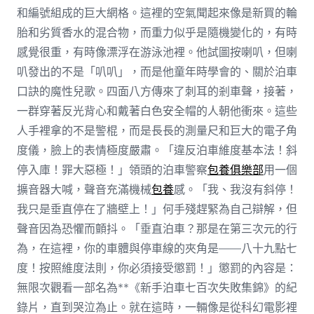
和編號組成的巨大網格。這裡的空氣聞起來像是新買的輪
胎和劣質香水的混合物，而重力似乎是隨機變化的，有時
感覺很重，有時像漂浮在游泳池裡。他試圖按喇叭，但喇
叭發出的不是「叭叭」，而是他童年時學會的、關於泊車
口訣的魔性兒歌。四面八方傳來了刺耳的剎車聲，接著，
一群穿著反光背心和戴著白色安全帽的人朝他衝來。這些
人手裡拿的不是警棍，而是長長的測量尺和巨大的電子角
度儀，臉上的表情極度嚴肅。「違反泊車維度基本法！斜
停入庫！罪大惡極！」領頭的泊車警察
包養俱樂部
用一個
擴音器大喊，聲音充滿機械
包養
感。「我、我沒有斜停！
我只是垂直停在了牆壁上！」何手殘趕緊為自己辯解，但
聲音因為恐懼而顫抖。「垂直泊車？那是在第三次元的行
為，在這裡，你的車體與停車線的夾角是——八十九點七
度！按照維度法則，你必須接受懲罰！」懲罰的內容是：
無限次觀看一部名為**《新手泊車七百次失敗集錦》的紀
錄片，直到哭泣為止。就在這時，一輛像是從科幻電影裡