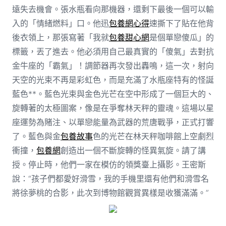
遠失去機會。張水瓶看向那機器，還剩下最後一個可以輸
入的「情緒燃料」口。他迅
包養網心得
速撕下了貼在他背
後衣領上，那張寫著「我就
包養甜心網
是個單戀傻瓜」的
標籤，丟了進去。他必須用自己最真實的「傻氣」去對抗
金牛座的「霸氣」！調節器再次發出轟鳴，這一次，射向
天空的光束不再是彩虹色，而是充滿了水瓶座特有的怪誕
藍色**。藍色光束與金色光芒在空中形成了一個巨大的、
旋轉著的太極圖案，像是在爭奪林天秤的靈魂。這場以星
座運勢為賭注、以單戀能量為武器的荒唐戰爭，正式打響
了。藍色與金
包養故事
色的光芒在林天秤咖啡館上空劇烈
衝撞，
包養網
創造出一個不斷旋轉的怪異氣旋。請了講
授。停止時，他們一家在模仿的領獎臺上攝影。王密斯
說：“孩子們都愛好滑雪，我的手機里還有他們和滑雪名
將徐夢桃的合影，此次到博物館觀賞異樣是收獲滿滿。”