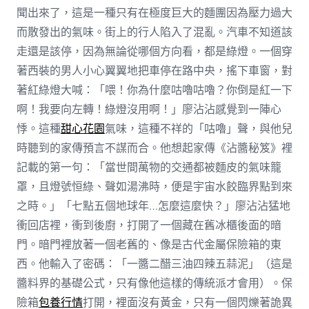
聞出來了，這是一種只有在極度巨大的麵團因為壓力過大
而散發出的氣味。街上的行人陷入了混亂。汽車不知道該
走還是該停，因為無論從哪個方向看，都是綠燈。一個穿
著西裝的男人小心翼翼地把車停在路中央，搖下車窗，對
著紅綠燈大喊：「喂！你為什麼咕嚕咕嚕？你倒是紅一下
啊！我要向左轉！綠燈沒用啊！」廖沾沾感覺到一陣心
悸。這種
甜心花園
氣味，這種不祥的「咕嚕」聲，與他兒
時聽到的家傳預言不謀而合。他想起家傳《沾醬秘笈》裡
記載的第一句：「當世間萬物的交通都被麵皮的氣味籠
罩，且燈號恒綠、聲如湯沸時，便是宇宙水餃臨界點到來
之時。」「七點五個地球年…怎麼這麼快？」廖沾沾猛地
衝回店裡，衝到後廚，打開了一個藏在舊冰櫃後面的暗
門。暗門裡放著一個老舊的、像是古代金屬保險箱的東
西。他輸入了密碼：「一醬二醋三油四辣五蒜泥」（這是
醬料界的基礎公式，只有像他這樣的傳統派才會用）。保
險箱
包養行情
打開，裡面沒有黃金，只有一個閃爍著詭異