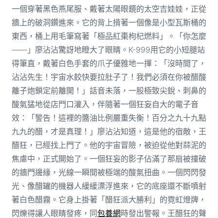
一個穿著黑色燕尾服、戴著太陽眼鏡的太空吉娃娃，正從
牆上的破洞鑽進來。它的背上揹著一個像是小型瓦斯桶的
東西，桶上用毛筆寫著「極品紅棗枸杞燃料」。「你怎麼
——」廖沾沾驚訝地瞪大了眼睛。K-999用它的小短腿站
得筆直，戴著白色手套的爪子優雅地一揮：「沒時間了，
沾沾先生！宇宙水餃快要拉肚子了！我們必須在你被醋酸
離子炮鎖定前離開！」話音未落，一股極致尖銳、刺鼻的
酸氣猛地從店門口灌入，伴隨著一個狂妄自大的電子音
效：「警告！這裡的醬油比例嚴重失衡！百分之九十九點
九九的醋，才是真理！」廖沾沾知道，這是他的宿敵，王
醋狂，已經找上門了。他的宇宙冒險，被迫從他對蒜泥的
焦慮中，正式開始了。一個狂妄的影子佔滿了那扇被撞破
的牆門邊緣，光線一瞬間被極端的酸氣扭曲。一個閃閃發
光、像醋罐的機器人緩緩漂浮進來，它的底座還不斷噴射
著白色醋霧。它身上掛著「醋狂派大勝利」的霓虹燈牌，
閃爍得讓人眼睛發疼，同
包養網
時發出警報。王醋狂的聲