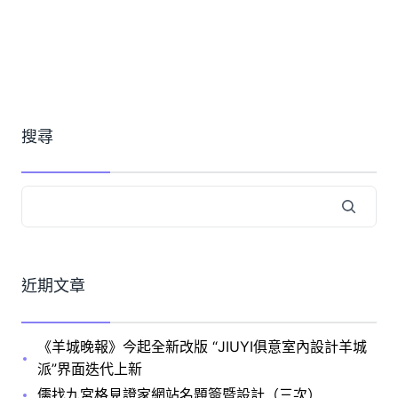
搜尋
近期文章
《羊城晚報》今起全新改版 “JIUYI俱意室內設計羊城
派”界面迭代上新
儒找九宮格見證家網站名題簽暨設計（三次）