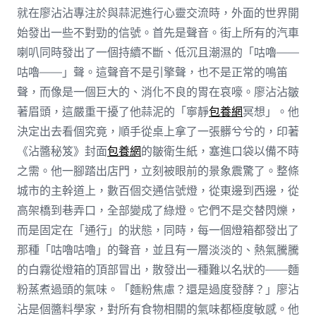
就在廖沾沾專注於與蒜泥進行心靈交流時，外面的世界開
始發出一些不對勁的信號。首先是聲音。街上所有的汽車
喇叭同時發出了一個持續不斷、低沉且潮濕的「咕嚕——
咕嚕——」聲。這聲音不是引擎聲，也不是正常的鳴笛
聲，而像是一個巨大的、消化不良的胃在哀嚎。廖沾沾皺
著眉頭，這嚴重干擾了他蒜泥的「寧靜
包養網
冥想」。他
決定出去看個究竟，順手從桌上拿了一張髒兮兮的，印著
《沾醬秘笈》封面
包養網
的皺衛生紙，塞進口袋以備不時
之需。他一腳踏出店門，立刻被眼前的景象震驚了。整條
城市的主幹道上，數百個交通信號燈，從東邊到西邊，從
高架橋到巷弄口，全部變成了綠燈。它們不是交替閃爍，
而是固定在「通行」的狀態，同時，每一個燈箱都發出了
那種「咕嚕咕嚕」的聲音，並且有一層淡淡的、熱氣騰騰
的白霧從燈箱的頂部冒出，散發出一種難以名狀的——麵
粉蒸煮過頭的氣味。「麵粉焦慮？還是過度發酵？」廖沾
沾是個醬料學家，對所有食物相關的氣味都極度敏感。他