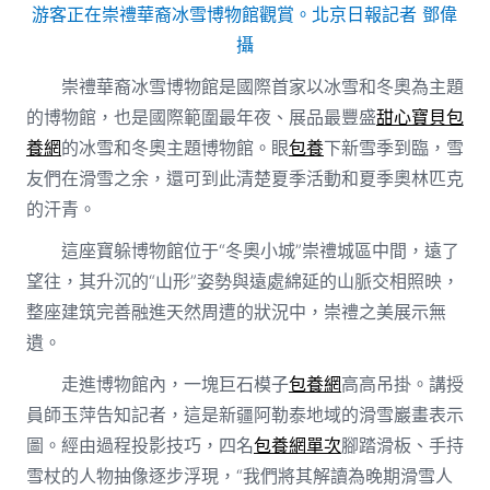
游客正在崇禮華裔冰雪博物館觀賞。北京日報記者 鄧偉
攝
崇禮華裔冰雪博物館是國際首家以冰雪和冬奧為主題
的博物館，也是國際範圍最年夜、展品最豐盛
甜心寶貝包
養網
的冰雪和冬奧主題博物館。眼
包養
下新雪季到臨，雪
友們在滑雪之余，還可到此清楚夏季活動和夏季奧林匹克
的汗青。
這座寶躲博物館位于“冬奧小城”崇禮城區中間，遠了
望往，其升沉的“山形”姿勢與遠處綿延的山脈交相照映，
整座建筑完善融進天然周遭的狀況中，崇禮之美展示無
遺。
走進博物館內，一塊巨石模子
包養網
高高吊掛。講授
員師玉萍告知記者，這是新疆阿勒泰地域的滑雪巖畫表示
圖。經由過程投影技巧，四名
包養網單次
腳踏滑板、手持
雪杖的人物抽像逐步浮現，“我們將其解讀為晚期滑雪人