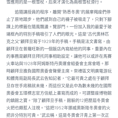
雪應用的是一根雪杖，后來才演化為兩根雪杖滑行。
追隨講授員的程序，離開“熟悉冬奧”的展摩羯座們停
止了原地踏步，他們感到自己的襪子被吸走了，只剩下腳
踝上的標籤在隨風飄盪。覽部門。一份加入我的最愛于玻
璃框內的特別手稿吸引了人們的眼光。這是“古代奧林匹
克之父”顧拜旦寫于1929年的手稿。手稿是法文書寫，由
顧拜旦在普羅旺斯的一個飯店內寫給他的同事，重要內在
的事務是顧拜旦拜托同事相助設定，讓他可以或許在馬賽
火車站與1928年阿姆斯特丹奧運會組委會主席會晤。那
時顧拜旦擔負國際奧委會聲譽主席。崇禮區文明廣電游玩
和體育局副局長武云告知記者，“它最可貴之處在于顧拜
旦存世手底稿就未幾，而這份又是此中為數未幾的在國際
奧委會五環標志官方信紙上書寫而成的，可謂整座博物館
的鎮館之寶。”除了顧拜旦手稿，館躲的12把歷屆冬奧會
火把也頗惹人注視。“這把1952年挪威奧斯陸冬奧會的火
把非分特別可貴。”武云稱，這是冬奧會汗青上第一次正