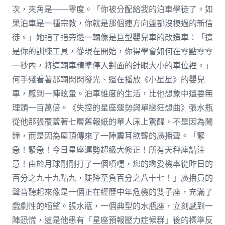
次，夾角是——零度。「你被分配給我的泊車學徒了。如
果泊車是一種宗教，你就是那個連方向盤都沒摸過的新信
徒。」她指了指旁邊一輛像是巨型嬰兒車的改造車：「這
是你的訓練工具，從現在開始，你得學會如何在零點零零
一秒內，將這輛車精準停入對面的針眼大小的車位裡。」
何手殘看著那輛閃閃發光、還在播放《小星星》的嬰兒
車，感到一陣眩暈。泊車維度的生活，比他想象中還要無
理頭一百萬倍。《失控的星座運勢與單戀狂想曲》張水瓶
從他那張覆蓋著七層舊報紙的單人床上驚醒，不是因為鬧
鐘，而是因為屋頂傳來了一陣震耳欲聾的廣播聲。「緊
急！緊急！今日星座運勢超級大修正！所有天秤座請注
意！由於月球剛剛打了一個噴嚏，您的戀愛機率從昨日的
百分之九十九點九，陡降至負百分之八十七！」廣播員的
聲音聽起來像是一個正在經歷中年危機的雙子座，充滿了
戲劇性的絕望。張水瓶，一個典型的水瓶座，立刻感到一
陣恐慌，這是他患有「星座預報壓力症候群」後的標準反