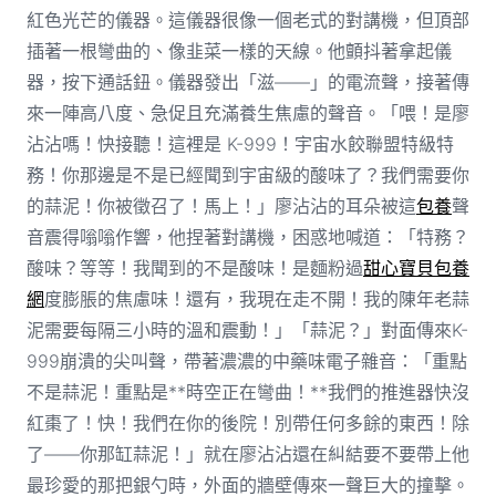
紅色光芒的儀器。這儀器很像一個老式的對講機，但頂部
插著一根彎曲的、像韭菜一樣的天線。他顫抖著拿起儀
器，按下通話鈕。儀器發出「滋——」的電流聲，接著傳
來一陣高八度、急促且充滿養生焦慮的聲音。「喂！是廖
沾沾嗎！快接聽！這裡是 K-999！宇宙水餃聯盟特級特
務！你那邊是不是已經聞到宇宙級的酸味了？我們需要你
的蒜泥！你被徵召了！馬上！」廖沾沾的耳朵被這
包養
聲
音震得嗡嗡作響，他捏著對講機，困惑地喊道：「特務？
酸味？等等！我聞到的不是酸味！是麵粉過
甜心寶貝包養
網
度膨脹的焦慮味！還有，我現在走不開！我的陳年老蒜
泥需要每隔三小時的溫和震動！」「蒜泥？」對面傳來K-
999崩潰的尖叫聲，帶著濃濃的中藥味電子雜音：「重點
不是蒜泥！重點是**時空正在彎曲！**我們的推進器快沒
紅棗了！快！我們在你的後院！別帶任何多餘的東西！除
了——你那缸蒜泥！」就在廖沾沾還在糾結要不要帶上他
最珍愛的那把銀勺時，外面的牆壁傳來一聲巨大的撞擊。