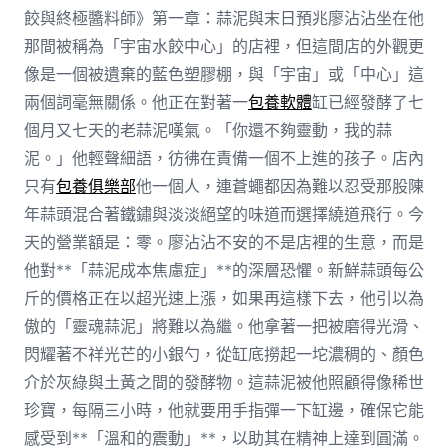
餃與終極醬料師》第一章：蒜泥與末日預兆廖沾沾坐在他
那間被稱為「宇宙水餃中心」的店裡，但這間店的外觀更
像是一個被遺棄的藍色塑膠棚，與「宇宙」或「中心」這
兩個詞毫無關係。他正在對著一
包養軟體
缸已經發酵了七
個月又七天的老蒜泥嘆氣。「你還不夠靈動，我的蒜
泥。」他輕聲細語，彷彿在責備一個不上進的孩子。店內
只有
包養俱樂部
他一個人，連蒼蠅都因為難以忍受那股陳
年蒜頭混合著鐵鏽與淡淡絕望的味道而選擇繞道飛行。今
天的營業額是：零。廖沾沾不安的不是店裡的生意，而是
他對**「蒜泥成本焦慮症」**的深層恐懼。新鮮蒜頭每公
斤的價格正在以超光速上漲，如果再這樣下去，他引以為
傲的「靈魂蒜泥」將難以為繼。他拿著一把被磨得光滑、
閃耀著不祥光芒的小銀勺，從缸底撈起一坨濃稠的、顏色
介於灰綠與土黃之間的發酵物。這蒜泥被他照顧得像稀世
珍寶，每隔三小時，他就要用手指彈一下缸邊，確保它能
感受到**「溫和的震動」**，以助其在精神上達到圓滿。