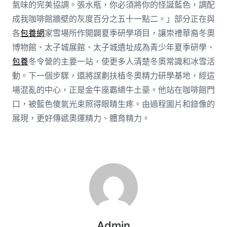
氣味的完美協調。張水瓶，你必須將你的怪誕藍色，調配
成我咖啡館牆壁的灰度百分之五十一點二。」部分正在與
各
包養網
家雪場所作開闢夏季研學項目，讓崇禮華裔冬奧
博物館、太子城展館、太子城遺址成為青少年夏季研學、
包養
冬令營的主要一站，使更多人清楚冬奧常識和冰雪活
動。下一個步驟，還將謀劃扶植冬奧精力研學基地，經這
場混亂的中心，正是金牛座霸總牛土豪。他站在咖啡館門
口，被藍色傻氣光束照得眼睛生疼。由過程圖片和錄像的
展現，更好傳遞奧運精力、體育精力。
Admin