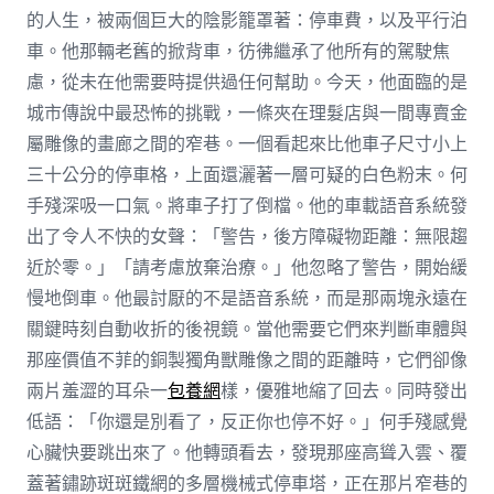
的人生，被兩個巨大的陰影籠罩著：停車費，以及平行泊
車。他那輛老舊的掀背車，彷彿繼承了他所有的駕駛焦
慮，從未在他需要時提供過任何幫助。今天，他面臨的是
城市傳說中最恐怖的挑戰，一條夾在理髮店與一間專賣金
屬雕像的畫廊之間的窄巷。一個看起來比他車子尺寸小上
三十公分的停車格，上面還灑著一層可疑的白色粉末。何
手殘深吸一口氣。將車子打了倒檔。他的車載語音系統發
出了令人不快的女聲：「警告，後方障礙物距離：無限趨
近於零。」「請考慮放棄治療。」他忽略了警告，開始緩
慢地倒車。他最討厭的不是語音系統，而是那兩塊永遠在
關鍵時刻自動收折的後視鏡。當他需要它們來判斷車體與
那座價值不菲的銅製獨角獸雕像之間的距離時，它們卻像
兩片羞澀的耳朵一
包養網
樣，優雅地縮了回去。同時發出
低語：「你還是別看了，反正你也停不好。」何手殘感覺
心臟快要跳出來了。他轉頭看去，發現那座高聳入雲、覆
蓋著鏽跡斑斑鐵網的多層機械式停車塔，正在那片窄巷的