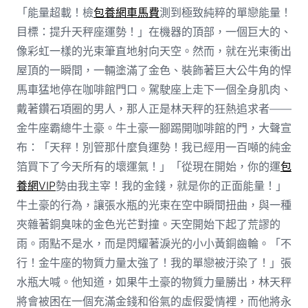
「能量超載！檢
包養網車馬費
測到極致純粹的單戀能量！
目標：提升天秤座運勢！」在機器的頂部，一個巨大的、
像彩虹一樣的光束筆直地射向天空。然而，就在光束衝出
屋頂的一瞬間，一輛塗滿了金色、裝飾著巨大公牛角的悍
馬車猛地停在咖啡館門口。駕駛座上走下一個全身肌肉、
戴著鑽石項圈的男人，那人正是林天秤的狂熱追求者——
金牛座霸總牛土豪。牛土豪一腳踢開咖啡館的門，大聲宣
布：「天秤！別管那什麼負運勢！我已經用一百噸的純金
箔買下了今天所有的壞運氣！」「從現在開始，你的運
包
養網VIP
勢由我主宰！我的金錢，就是你的正面能量！」
牛土豪的行為，讓張水瓶的光束在空中瞬間扭曲，與一種
夾雜著銅臭味的金色光芒對撞。天空開始下起了荒謬的
雨。雨點不是水，而是閃耀著淚光的小小黃銅齒輪。「不
行！金牛座的物質力量太強了！我的單戀被汙染了！」張
水瓶大喊。他知道，如果牛土豪的物質力量勝出，林天秤
將會被困在一個充滿金錢和俗氣的虛假愛情裡，而他將永