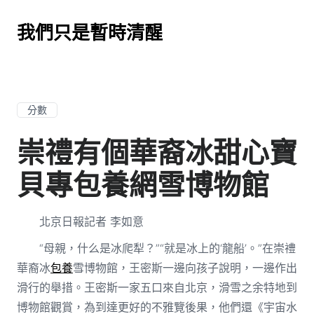
我們只是暫時清醒
分數
崇禮有個華裔冰甜心寶
貝專包養網雪博物館
北京日報記者 李如意
“母親，什么是冰爬犁？”“就是冰上的‘龍船’。”在崇禮
華裔冰
包養
雪博物館，王密斯一邊向孩子說明，一邊作出
滑行的舉措。王密斯一家五口來自北京，滑雪之余特地到
博物館觀賞，為到達更好的不雅覽後果，他們還《宇宙水