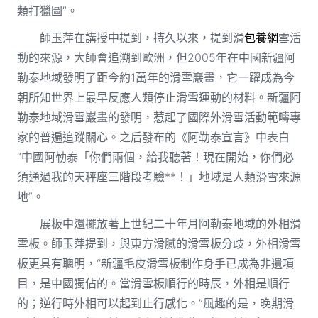
類打獵圖”。
師玉萍在講授中提到，持久以來，提到滑
包養網
雪活
動的來源，大師會追溯到歐洲，但2005年在中國新疆阿
勒泰地域發明了距今約1萬年的滑雪巖畫，它一躍成為今
朝所知世界上最早反應人類停止滑雪運動的材料。新疆阿
勒泰地域滑雪巖畫的發明，惹起了國際外滑雪活動範疇專
家的普遍追蹤關心。之后發布的《阿勒泰宣言》中表白
“中國阿勒泰「你們兩個，給我聽著！現在開始，你們必
須通過我的天秤座三階段考驗**！」地域是人類滑雪來源
地”。
展板中還擺放著上世紀二十年月阿勒泰地域的外相滑
雪板。師玉萍提到，與東方滑膩的滑雪板分歧，外相滑雪
板更具有聰明，“新疆毛皮滑雪板制作身手已成為非遺項
目，是中國獨佔的。當滑雪板順行的時辰，外相是順行
的；逆行時外相可以起到止行感化。”風趣的是，晚期滑