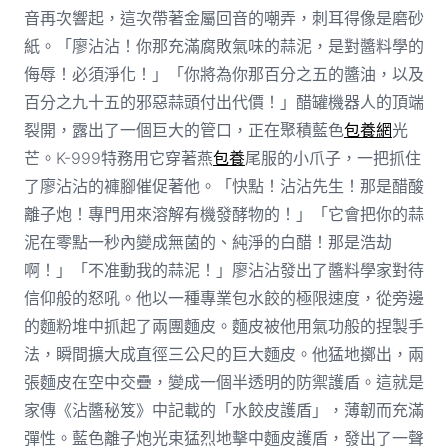
音再次響起，這次帶著金屬回音的嘲弄，刺耳得像是磨砂
紙。「廖沾沾！你那充滿腐敗氣味的蒜泥，是對醬料學的
侮辱！必須淨化！」「你將為你那百分之五的醬油，以及
百分之九十五的邪惡蒜頭付出代價！」醋罐機器人的頂端
裂開，露出了一個巨大的管口，正在聚積藍色
包養網
光
芒。K-999特務用它穿著燕
包養
尾服的小爪子，一把抓住
了廖沾沾的褲腳催促著他。「快點！沾沾先生！那是醋酸
離子炮！專門用來溶解有機發酵物的！」「它會把你的蒜
泥在零點一秒內變成無菌的、純淨的白醋！那是浩劫
啊！」「不准動我的蒜泥！」廖沾沾發出了醬料學家對待
信仰般的怒吼。他以一種專業包水餃的極限速度，從旁邊
的麵粉堆中抓起了兩團麵皮。麵皮被他用氣功般的捏製手
法，瞬間擴大成直徑三公尺的巨大麵皮。他猛地擲出，兩
張麵皮在空中交疊，變成一個半透明的防禦護盾。這就是
家傳《沾醬秘笈》中記載的「水餃皮護盾」，薄韌而充滿
彈性。藍色離子炮光束猛烈地擊中麵皮護盾，發出了一聲