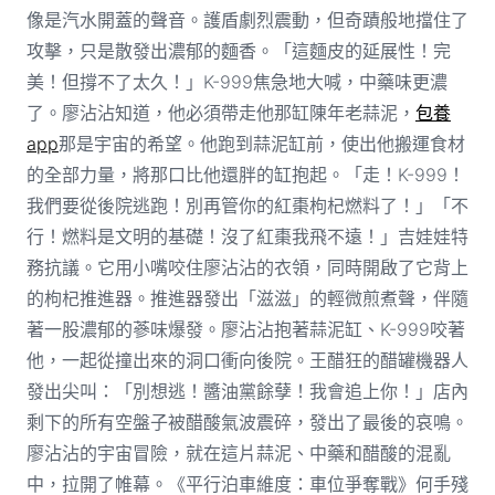
像是汽水開蓋的聲音。護盾劇烈震動，但奇蹟般地擋住了
攻擊，只是散發出濃郁的麵香。「這麵皮的延展性！完
美！但撐不了太久！」K-999焦急地大喊，中藥味更濃
了。廖沾沾知道，他必須帶走他那缸陳年老蒜泥，
包養
app
那是宇宙的希望。他跑到蒜泥缸前，使出他搬運食材
的全部力量，將那口比他還胖的缸抱起。「走！K-999！
我們要從後院逃跑！別再管你的紅棗枸杞燃料了！」「不
行！燃料是文明的基礎！沒了紅棗我飛不遠！」吉娃娃特
務抗議。它用小嘴咬住廖沾沾的衣領，同時開啟了它背上
的枸杞推進器。推進器發出「滋滋」的輕微煎煮聲，伴隨
著一股濃郁的蔘味爆發。廖沾沾抱著蒜泥缸、K-999咬著
他，一起從撞出來的洞口衝向後院。王醋狂的醋罐機器人
發出尖叫：「別想逃！醬油黨餘孽！我會追上你！」店內
剩下的所有空盤子被醋酸氣波震碎，發出了最後的哀鳴。
廖沾沾的宇宙冒險，就在這片蒜泥、中藥和醋酸的混亂
中，拉開了帷幕。《平行泊車維度：車位爭奪戰》何手殘