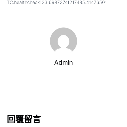
TC:healthcheck123 6997374f217485.41476501
Admin
回覆留言