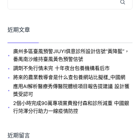
近期文章
廣州多區臺風預警JIUYI俱意診所設計信號“黃降藍”，
番禺南沙維持臺風黃色預警信號
調劑不免行情未完 十年夜台包養機構看后市
將來的農業教導會是什么查包養網站比擬樣_中國網
應用AI解析醫療秀傳醫院體檢項目報告提建議 設計獲
獎受認可
2個小時完成90萬專項黨費撥付森和診所減重 中國銀
行菏澤分行助力一線疫情防控
近期留言