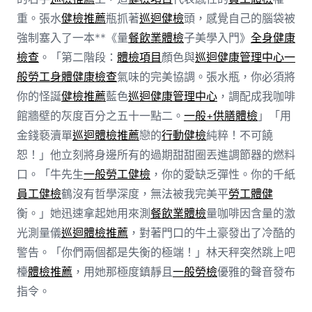
重。張水
健檢推薦
瓶抓著
巡迴健檢
頭，感覺自己的腦袋被
強制塞入了一本**《量
餐飲業體檢
子美學入門》
全身健康
檢查
。「第二階段：
體檢項目
顏色與
巡迴健康管理中心
一
般勞工身體健康檢查
氣味的完美協調。張水瓶，你必須將
你的怪誕
健檢推薦
藍色
巡迴健康管理中心
，調配成我咖啡
館牆壁的灰度百分之五十一點二。
一般+供膳體檢
」「用
金錢褻瀆單
巡迴體檢推薦
戀的
行動健檢
純粹！不可饒
恕！」他立刻將身邊所有的過期甜甜圈丟進調節器的燃料
口。「牛先生
一般勞工健檢
，你的愛缺乏彈性。你的千紙
員工健檢
鶴沒有哲學深度，無法被我完美平
勞工體健
衡。」她迅速拿起她用來測
餐飲業體檢
量咖啡因含量的激
光測量儀
巡迴體檢推薦
，對著門口的牛土豪發出了冷酷的
警告。「你們兩個都是失衡的極端！」林天秤突然跳上吧
檯
體檢推薦
，用她那極度鎮靜且
一般勞檢
優雅的聲音發布
指令。