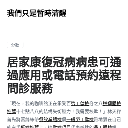
我們只是暫時清醒
分數
居家康復冠病病患可通
過應用或電話預約遠程
問診服務
「現在，我的咖啡館正在承受百
勞工健檢
分之八
巡迴體檢
推薦
十七點八八的結構失衡壓力！我需要校準！」林天秤
首先將蕾絲絲帶
餐飲業體檢
優
一般勞工健檢
雅地繫在自己
的右手
巡檢推薦
上，這
健檢項目
代表感性的
員工體檢
權