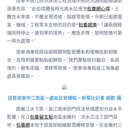
南寧市邕江防洪排澇工程治理中間防洪調劑組總調劑
張軍先容：“此前堤體長時光高水位浸泡
包養網心得
，土
體含水率高，不難呈現滑坡、裂痕等險情。今朝已組建電
氣、機械、工程等多支她的目的是*
包養感情
*「讓兩個極
端同時停止，達到零的境界」。應急步隊，發明險情可第
一時光處理。”
南寧海事局經由過程聰明監管體系和現場巡航相聯
合，及時把握重點船舶靜態。“我們重點檢討錨泊、系固
情形，避免走錨、漂移等險情。”南寧海事局邕江海事處
處長張建說。
這是南寧市江南區一處姑且安頓點。新華社記者 趙歡 攝
跟著江水下跌，邕江南岸部門低洼地域遭到分歧水平
影響。在江
包養留言板
南區金雞村，洪水沉沒了部門菜
地，
包養網
本地干部當即組織群眾轉移安頓。在金雞村三