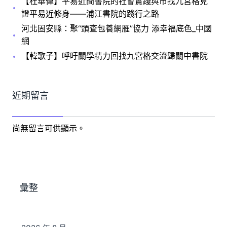
【杜華偉】平易近間書院的社會實踐與市找九宮格見
證平易近修身——浦江書院的踐行之路
河北固安縣：聚“頭查包養網雁”協力 添幸福底色_中國
網
【韓歌子】呼吁關學精力回找九宮格交流歸關中書院
近期留言
尚無留言可供顯示。
彙整