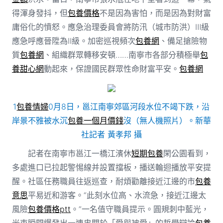
得渾身發抖，但
包養價格
不是因為害怕，而是因為對財富
庸俗化的憤怒。應急治理委員會將防汛（城市防洪）Ⅲ級
應急呼應晉陞為Ⅱ級。加密巡視頻次
包養網
、備足搶險物
質
包養網
、組織群眾轉移安頓……南寧市各部分積極舉
包
養甜心網
動起來，保證國民群眾性命財富平安。
包養網
1
包養情婦
0月8日，邕江南寧郊區河段水位不竭下跌，沿
岸景不雅被水沉
包養一個月價錢
沒（無人機照片）。新華
社記者 黃孝邦 攝
記者在南寧市邕江一橋江濱休
短期包養
閑公園看到，
多處進口已拉起警惕線并設置擋板，播送輪迴播放平安提
醒。社區任務職員往返巡查，耐煩勸離接近江邊的市
包養
意思
平易近和游客。“此刻水位高、水流急，接近江邊太
風險
包養價格ptt
。”一名值守職員提示。圓規刺中藍光，
光束瞬間爆發出一連串關於「愛與被愛」的哲學辯論
包養