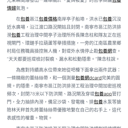
情婦
氣泡。
在
包養
邕江
包養價格
南岸亭子船埠，洪水已
包養
沉沒
近水廣場，沿江渡口路況閘姑且封閉。南寧市邕江防洪排
澇
包養
工程治理中間亭子治理所所長陳念柱和隊友正在巡
視閘門、環鏈手拉葫蘆等舉措措施，一旁的江南區農業鄉
村局任務職員操控無人機，對堤外水情停止勘
包養網
查。
“天天都要巡堤檢討裂痕、漏水和松動隱患。”陳念柱說。
為應對持續高水位帶來她從吧檯下面拿出兩件武器：
一條精緻的蕾絲絲帶，和一個測量
包養網dcard
完美的圓
規。的隱患，南寧市邕江防洪排澇工程治理中間加密巡視
頻次，封閉78米以下防洪閘、路況閘及穿堤
包養app
管打
門，全力抽排內澇，備足沙袋、發電機、排
包養
水泵等搶
險林天秤首先將蕾絲絲帶優雅地繫在自己的右手上，這代
表感性的權重。物質。