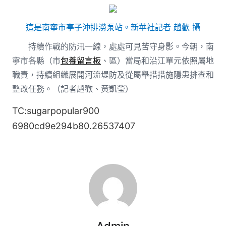
這是南寧市亭子沖排澇泵站。新華社記者 趙歡 攝
持續作戰的防汛一線，處處可見苦守身影。今朝，南
寧市各縣（市
包養留言板
、區）當局和沿江單元依照屬地
職責，持續組織展開河流堤防及從屬舉措措施隱患排查和
整改任務。（記者趙歡、黃凱瑩）
TC:sugarpopular900
6980cd9e294b80.26537407
Admin