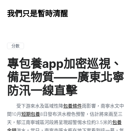
我們只是暫時清醒
分數
專包養app加密巡視、
備足物質——廣東北寧
防汛一線直擊
受下游來水及區域性降
包養條件
雨影響，南寧水文中
間10月
短期包養
8日發布洪水橙色預警，估計將來兩至三
天，郁江南寧城區河段將呈現超警惕水位約3.5米的
包養
金額
洪水。當日，南寧市張水瓶在地下室看到這一幕，氣