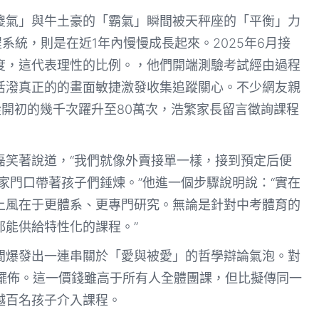
傻氣」與牛土豪的「霸氣」瞬間被天秤座的「平衡」力
程系統，則是在近1年內慢慢成長起來。2025年6月接
度，這代表理性的比例。，他們開端測驗考試經由過程
活潑真正的的畫面敏捷激發收集追蹤關心。不少網友親
從開初的幾千次躍升至80萬次，浩繁家長留言徵詢課程
鮑磊笑著說道，“我們就像外賣接單一樣，接到預定后便
至家門口帶著孩子們錘煉。”他進一個步驟說明說：“實在
上風在于更體系、更專門研究。無論是針對中考體育的
都能供給特性化的課程。”
間爆發出一連串關於「愛與被愛」的哲學辯論氣泡。對
元擺佈。這一價錢雖高于所有人全體團課，但比擬傳同一
越百名孩子介入課程。