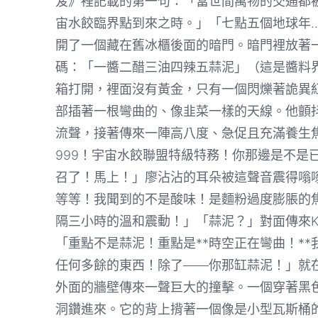
笈》裡記載的第一句：「當世間萬物的交通都
宙水餃臨界點到來之時。」「七點五個地球年
開了一個藏在舊冰櫃後面的暗門。暗門裡放著
碼：「一醬二醋三油四辣五蒜泥」（這是醬料
箱打開，裡面沒有黃金，只有一個閃爍著詭異
部插著一根彎曲的、像韭菜一樣的天線。他顫
流聲，接著傳來一陣高八度、急促且充滿養生焦
999！宇宙水餃聯盟特級特務！你那邊是不是
召了！馬上！」廖沾沾的耳朵被這聲音震得嗡
等等！我聞到的不是酸味！是麵粉過度膨脹的
隔三小時的溫和震動！」「蒜泥？」對面傳來K
「重點不是蒜泥！重點是**時空正在彎曲！*
任何多餘的東西！除了——你那缸蒜泥！」就
外面的牆壁傳來一聲巨大的撞擊。一個穿著黑
洞鑽進來。它的背上揹著一個像是小型瓦斯桶