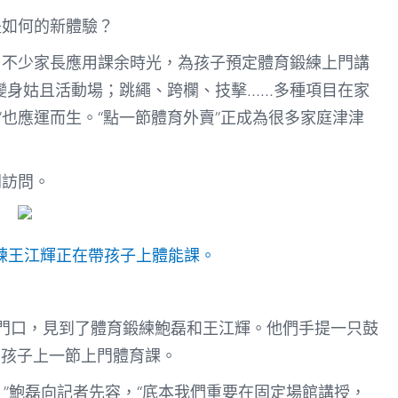
是如何的新體驗？
。不少家長應用課余時光，為孩子預定體育鍛練上門講
變身姑且活動場；跳繩、跨欄、技擊……多種項目在家
”也應運而生。“點一節體育外賣”正成為很多家庭津津
開訪問。
鍛練王江輝正在帶孩子上體能課。
區門口，見到了體育鍛練鮑磊和王江輝。他們手提一只鼓
的孩子上一節上門體育課。
。”鮑磊向記者先容，“底本我們重要在固定場館講授，