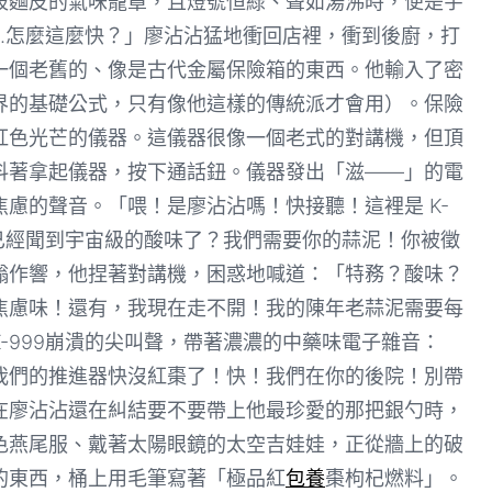
被麵皮的氣味籠罩，且燈號恒綠、聲如湯沸時，便是宇
…怎麼這麼快？」廖沾沾猛地衝回店裡，衝到後廚，打
一個老舊的、像是古代金屬保險箱的東西。他輸入了密
界的基礎公式，只有像他這樣的傳統派才會用）。保險
紅色光芒的儀器。這儀器很像一個老式的對講機，但頂
抖著拿起儀器，按下通話鈕。儀器發出「滋——」的電
慮的聲音。「喂！是廖沾沾嗎！快接聽！這裡是 K-
已經聞到宇宙級的酸味了？我們需要你的蒜泥！你被徵
嗡作響，他捏著對講機，困惑地喊道：「特務？酸味？
焦慮味！還有，我現在走不開！我的陳年老蒜泥需要每
-999崩潰的尖叫聲，帶著濃濃的中藥味電子雜音：
*我們的推進器快沒紅棗了！快！我們在你的後院！別帶
在廖沾沾還在糾結要不要帶上他最珍愛的那把銀勺時，
色燕尾服、戴著太陽眼鏡的太空吉娃娃，正從牆上的破
的東西，桶上用毛筆寫著「極品紅
包養
棗枸杞燃料」。