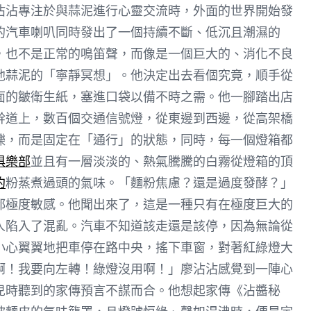
沾沾專注於與蒜泥進行心靈交流時，外面的世界開始發
的汽車喇叭同時發出了一個持續不斷、低沉且潮濕的
，也不是正常的鳴笛聲，而像是一個巨大的、消化不良
他蒜泥的「寧靜冥想」。他決定出去看個究竟，順手從
面的皺衛生紙，塞進口袋以備不時之需。他一腳踏出店
幹道上，數百個交通信號燈，從東邊到西邊，從高架橋
爍，而是固定在「通行」的狀態，同時，每一個燈箱都
俱樂部
並且有一層淡淡的、熱氣騰騰的白霧從燈箱的頂
約
粉蒸煮過頭的氣味。「麵粉焦慮？還是過度發酵？」
都極度敏感。他聞出來了，這是一種只有在極度巨大的
人陷入了混亂。汽車不知道該走還是該停，因為無論從
小心翼翼地把車停在路中央，搖下車窗，對著紅綠燈大
啊！我要向左轉！綠燈沒用啊！」廖沾沾感覺到一陣心
兒時聽到的家傳預言不謀而合。他想起家傳《沾醬秘