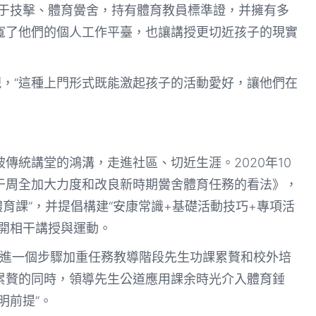
業于技擊、體育黌舍，持有體育教員標準證，并擁有多
寬了他們的個人工作平臺，也讓講授更切近孩子的現實
現，“這種上門形式既能激起孩子的活動愛好，讓他們在
傳統講堂的鴻溝，走進社區、切近生涯。2020年10
于周全加大力度和改良新時期黌舍體育任務的看法》，
育課”，并提倡構建“安康常識+基礎活動技巧+專項活
開相干講授與運動。
關于進一個步驟加重任務教導階段先生功課累贅和校外培
累贅的同時，領導先生公道應用課余時光介入體育錘
明前提”。