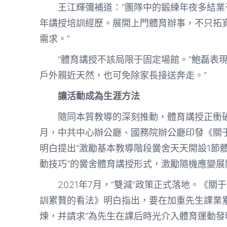
王江輝彌補道：“團隊中的鍛練年夜多結
年講授培訓經歷。展開上門體育辦事，不只拓
需求。”
“體育講授不該局限于固定場館。”鮑磊表
戶外親近天然，也可免除家長接送奔走。”
讓活動成為生涯方法
隨同本質教導的深刻推動，體育講授正衝破
月，中共中心辦公廳、國務院辦公廳印發《關
明白提出“激勵基本教導階段黌舍天天開設1節體
動技巧”的黌舍體育講授形式，激勵隨機應變展
2021年7月，“雙減”政策正式落地。《
訓累贅的看法》明白指出，要在加重先生課業
煉，并請求“為先生在課后時光介入體育運動發