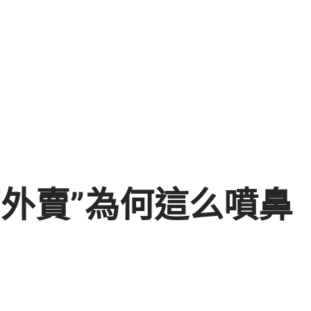
育外賣”為何這么噴鼻