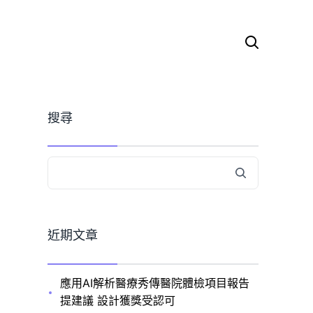
搜
尋
關
鍵
字:
搜尋
近期文章
應用AI解析醫療秀傳醫院體檢項目報告
提建議 設計獲獎受認可