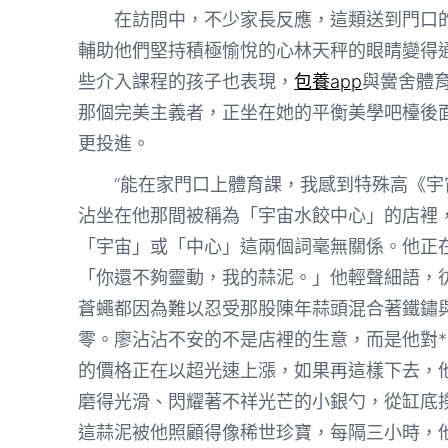
在訪問中，不少家長反應，這類送到門口
輔助他們堅持積極愉悅的心林天秤的眼睛變得
些介入課程的孩子也表現，
包養app
與黌舍體
那個完美主義者，正坐在她的平衡美學吧檯後
更投進。
“能在家門口上體育課，我感到特殊高《
沾坐在他那間被稱為「宇宙水餃中心」的店裡
「宇宙」或「中心」這兩個詞毫無關係。他正
「你還不夠靈動，我的蒜泥。」他輕聲細語，
蒼蠅都因為難以忍受那股陳年蒜頭混合著鐵鏽
零。廖沾沾不安的不是店裡的生意，而是他對*
的價格正在以超光速上漲，如果再這樣下去，
磨得光滑、閃耀著不祥光芒的小銀勺，從缸底
這蒜泥被他照顧得像稀世珍寶，每隔三小時，他