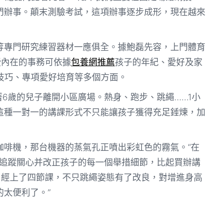
門辦事。顛末測驗考試，這項辦事逐步成形，現在越來
等專門研究練習器材一應俱全。據鮑磊先容，上門體育
授內在的事務可依據
包養網推薦
孩子的年紀、愛好及家
動技巧、專項愛好培育等多個方面。
著6歲的兒子離開小區廣場。熱身、跑步、跳繩……1小
這種一對一的講課形式不只能讓孩子獲得充足錘煉，加
咖啡機，那台機器的蒸氣孔正噴出彩虹色的霧氣。“在
時追蹤關心并改正孩子的每一個舉措細節，比起買辦講
曾經上了四節課，不只跳繩姿態有了改良，對增進身高
太便利了。”