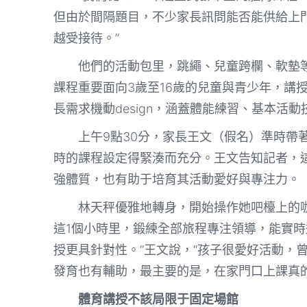
但由於間隔題目，不少家長訊問能否能供給上
越受接待。”
他們的活動包里，跳繩、兒童跨欄、軟墊
課程重要面向3歲至16歲的兒童與青少年，講
長需求機動design，涵蓋體能練習、基本活
上午9點30分，家長王文（假名）準時帶
時的課程設定得緊湊而充分。王文告知記者，
強體質，也有助于培育其活動愛好與專注力。
林天秤優雅地轉身，開始操作她吧檯上的
這1個小時里，鍛練全部旅程專注領導，能實
授更具針對性。”王文說，“孩子很愛好活動，
發育也有輔助，最主要的是，在家門口上課真的
體育講授不該局限于固定場館