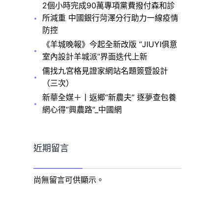
2個小時完成90萬專項黨費撥付森和診
所減重 中國銀行菏澤分行助力一線疫情
防控
《羊城晚報》今起全新改版 “JIUYI俱意
室內設計羊城派”界面迭代上新
儒找九宮格見證家網站名題簽暨設計
（三次）
新華全媒＋丨返鄉“新農夫” 逐夢查包養
網心得“興農路”_中國網
近期留言
尚無留言可供顯示。