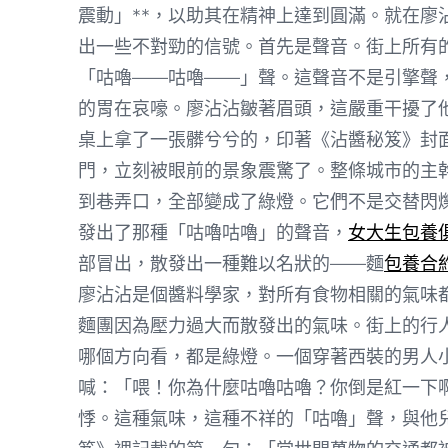
震動」**，以助其在精神上達到圓滿。就在廖
出一些不對勁的信號。首先是聲音。街上所有
「咕嚕——咕嚕——」聲。這聲音不是引擎聲
的胃在哀嚎。廖沾沾皺著眉頭，這嚴重干擾了
桌上拿了一張髒兮兮的，印著《沾醬秘笈》封
門，立刻被眼前的景象震驚了。整條城市的主
到巷弄口，全部變成了綠燈。它們不是交替閃
發出了那種「咕嚕咕嚕」的聲音，
女大生包養
部冒出，散發出一種難以名狀的——麵
包養合
廖沾沾是個醬料學家，對所有食物相關的氣味
麵團因為壓力過大而散發出的氣味。街上的行
哪個方向看，都是綠燈。一個穿著西裝的男人
喊：「喂！你為什麼咕嚕咕嚕？你倒是紅一下
悸。這種氣味，這種不祥的「咕嚕」聲，與他