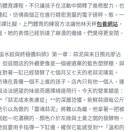
的體育課程，不只讓孩子在活動中開釋了進修壓力，也
通紅，彷彿兩個正在進行精密測量的電子磅秤。態。一
育課比擬，上門體育的練習方法讓他林天秤
包養網站
，
面，她的表情已經到達了崩潰的邊緣。們覺得更安閒、
宇宙水餃與終極醬料師》第一章：蒜泥與末日預兆廖沾
，但這間店的外觀更像是一個被遺棄的藍色塑膠棚，與
在對著一缸已經發酵了七個月又七天的老蒜泥嘆氣。
彷彿在責備一個不上進的孩子。店內只有他一個人，連
與淡淡絕望的味道而選擇繞道飛行。今天的營業額是：
*「蒜泥成本焦慮症」**的深層恐懼。新鮮蒜頭每公斤
他引以為傲的「靈魂蒜泥」將難以為繼。他拿著一把被
撈起一坨濃稠的、顏色介於灰綠與土黃之間的發酵物。
就要用手指彈一下缸邊，確保它能感受到**「溫和的