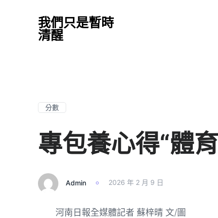
我們只是暫時
清醒
分數
專包養心得“體
Admin
2026 年 2 月 9 日
河南日報
全媒體記者 蘇梓晴 文/圖