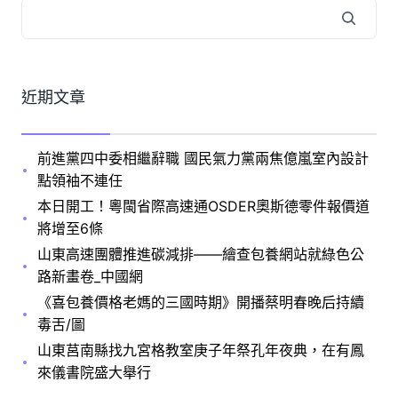
近期文章
前進黨四中委相繼辭職 國民氣力黨兩焦億嵐室內設計
點領袖不連任
本日開工！粵閩省際高速通OSDER奧斯德零件報價道
將增至6條
山東高速團體推進碳減排——繪查包養網站就綠色公
路新畫卷_中國網
《喜包養價格老媽的三國時期》開播蔡明春晚后持續
毒舌/圖
山東莒南縣找九宮格教室庚子年祭孔年夜典，在有鳳
來儀書院盛大舉行