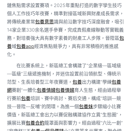
鏈焦點需求設置賽項。2025年重點打造的數字孿生技巧
個人工作技巧年夜賽，精準對接區域新興財產成長需求，
將傳統產業常
包養意思
識與前沿數字技巧深度融會，吸引
14家企業330余名選手參賽，完成真假產線聯動等實戰義
務，對培養強大具有數字素養的財產工人步隊，晉陞區
包
養
域
包養app
經濟焦點競爭力，具有非常積極的推進感
化。
在比賽系統上，新區總工會構建了“企業級—區域級
—區級”三級遞進機制，并迷信設置前沿領航型、傳統示
范型、生長培養型三年夜賽道，
包養
出力構建“學練
包養
網
賽創”一體化
包養情婦
包養情婦
育人生態，經由過程舉
行賽前
包養
培訓、賽中商討、賽后交通，構成“培訓—競
技—晉陞—反哺”的閉環。為進一個
包養妹
步驟縮小比賽
價值，新區總工會出力以賽促融構建協作立異“生態圈”，
擴展比賽
包養合約
籠罩面與影響力。經由過程“六比一創”
“安康杯”“五
包養一個月價錢
小”立異等多元賽事，聯合線