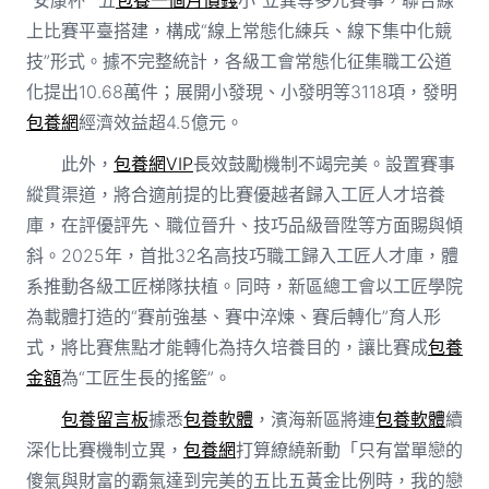
上比賽平臺搭建，構成“線上常態化練兵、線下集中化競
技”形式。據不完整統計，各級工會常態化征集職工公道
化提出10.68萬件；展開小發現、小發明等3118項，發明
包養網
經濟效益超4.5億元。
此外，
包養網VIP
長效鼓勵機制不竭完美。設置賽事
縱貫渠道，將合適前提的比賽優越者歸入工匠人才培養
庫，在評優評先、職位晉升、技巧品級晉陞等方面賜與傾
斜。2025年，首批32名高技巧職工歸入工匠人才庫，體
系推動各級工匠梯隊扶植。同時，新區總工會以工匠學院
為載體打造的“賽前強基、賽中淬煉、賽后轉化”育人形
式，將比賽焦點才能轉化為持久培養目的，讓比賽成
包養
金額
為“工匠生長的搖籃”。
包養留言板
據悉
包養軟體
，濱海新區將連
包養軟體
續
深化比賽機制立異，
包養網
打算繚繞新動「只有當單戀的
傻氣與財富的霸氣達到完美的五比五黃金比例時，我的戀