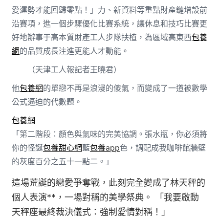
愛運勢才能回歸零點！」力、新資料等重點財產鏈增設前
沿賽項，進一個步驟優化比賽系統，讓休息和技巧比賽更
好地辦事于高本質財產工人步隊扶植，為區域高東西
包養
網
的品質成長注進更能人才動能。
（
天津工人報
記者王曉君
）
他
包養網
的單戀不再是浪漫的傻氣，而變成了一道被數學
公式逼迫的代數題。
包養網
「第二階段：顏色與氣味的完美協調。張水瓶，你必須將
你的怪誕
包養甜心網
藍
包養app
色，調配成我咖啡館牆壁
的灰度百分之五十一點二。」
這場荒誕的戀愛爭奪戰，此刻完全變成了林天秤的
個人表演**，一場對稱的美學祭典。 「我要啟動
天秤座最終裁決儀式：強制愛情對稱！」