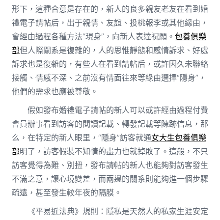
形下，這種合意是存在的，新人的良多親友老友在看到婚
禮電子請帖后，出于親情、友誼、投桃報李或其他緣由，
會經由過程各種方法“現身”，向新人表達祝願。
包養俱樂
部
但人際關系是復雜的，人的思惟靜態和感情訴求、好處
訴求也是復雜的，有些人在看到請帖后，或許因久未聯絡
接觸、情感不深、之前沒有情面往來等緣由選擇“隱身”，
他們的需求也應被尊敬。
假如發布婚禮電子請帖的新人可以或許經由過程付費
會員辦事看到訪客的閱讀記載、轉發記載等陳跡信息，那
么，在特定的新人眼里，“隱身”訪客就通
女大生包養俱樂
部
明了，訪客假裝不知情的盡力也就掉敗了。這般，不只
訪客覺得為難、別扭，發布請帖的新人也能夠對訪客發生
不滿之意，讓心境變差，而兩邊的關系則能夠進一個步驟
疏遠，甚至發生較年夜的隔膜。
《平易近法典》規則：隱私是天然人的私家生涯安定