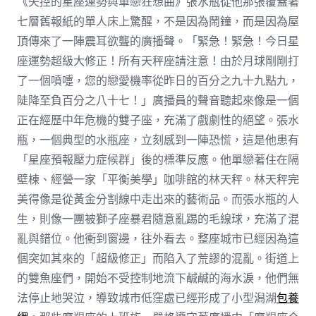
《失控的星座運勢與單戀狂想曲》張水瓶從他那張覆蓋著
七層舊報紙的單人床上驚醒，不是因為鬧鐘，而是因為屋
頂傳來了一陣震耳欲聾的廣播聲。「緊急！緊急！今日星
座運勢超級大修正！所有天秤座請注意！由於月球剛剛打
了一個噴嚏，您的戀愛機率從昨日的百分之九十九點九，
陡降至負百分之八十七！」廣播員的聲音聽起來像是一個
正在經歷中年危機的雙子座，充滿了戲劇性的絕望。張水
瓶，一個典型的水瓶座，立刻感到一陣恐慌，這是他患有
「星座預報壓力症候群」後的標準反應。他單戀著住在隔
壁棟、經營一家「平衡美學」咖啡館的林天秤。林天秤完
美得像是從黃金分割線中走出來的藝術品。而張水瓶的人
生，則像一團被獅子座暴君隨意亂踢的毛線球，充滿了混
亂與錯位。他衝到窗邊，往外看去。整座城市已經因為這
個突如其來的「超級修正」而陷入了荒謬的混亂。街道上
的雙魚座們，開始不受控制地流下鹹鹹的海水淚，他們無
法停止地哭泣，導致城市低窪處已經形成了小型潟湖
包養