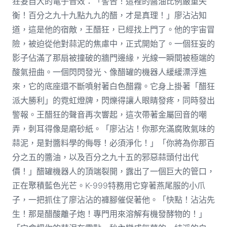
狂妄自大的電子音效：「警告！這裡的醬油比例嚴重失
衡！百分之九十九點九九的醋，才是真理！」廖沾沾知
道，這是他的宿敵，王醋狂，已經找上門了。他的宇宙冒
險，被迫從他對蒜泥的焦慮中，正式開始了。一個狂妄的
影子佔滿了那扇被撞破的牆門邊緣，光線一瞬間被極端的
酸氣扭曲。一個閃閃發光、像醋罐的機器人緩緩漂浮進
來，它的底座還不斷噴射著白色醋霧。它身上掛著「醋狂
派大勝利」的霓虹燈牌，閃爍得讓人眼睛發疼，同時發出
警報。王醋狂的聲音再次響起，這次帶著金屬回音的嘲
弄，刺耳得像是磨砂紙。「廖沾沾！你那充滿腐敗氣味的
蒜泥，是對醬料學的侮辱！必須淨化！」「你將為你那百
分之五的醬油，以及百分之九十五的邪惡蒜頭付出代
價！」醋罐機器人的頂端裂開，露出了一個巨大的管口，
正在聚積藍色光芒。K-999特務用它穿著燕尾服的小爪
子，一把抓住了廖沾沾的褲腳催促著他。「快點！沾沾先
生！那是醋酸離子炮！專門用來溶解有機發酵物的！」