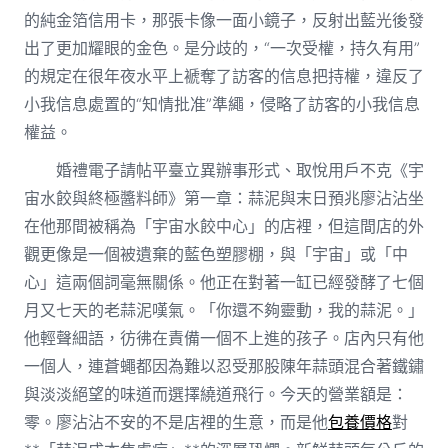
的純金箔信用卡，那張卡像一面小鏡子，反射出藍光後發
出了更加耀眼的金色。是分歧的，“一次受權，持久有用”
的規定在很年夜水平上褫奪了訪客的信息把持權，違反了
小我信息處置的“知情批准”準繩，侵略了訪客的小我信息
權益。
婚禮電子請帖平臺立異辦事形式、取悅用戶不克《宇
宙水餃與終極醬料師》第一章：蒜泥與末日預兆廖沾沾坐
在他那間被稱為「宇宙水餃中心」的店裡，但這間店的外
觀更像是一個被遺棄的藍色塑膠棚，與「宇宙」或「中
心」這兩個詞毫無關係。他正在對著一缸已經發酵了七個
月又七天的老蒜泥嘆氣。「你還不夠靈動，我的蒜泥。」
他輕聲細語，彷彿在責備一個不上進的孩子。店內只有他
一個人，連蒼蠅都因為難以忍受那股陳年蒜頭混合著鐵鏽
與淡淡絕望的味道而選擇繞道飛行。今天的營業額是：
零。廖沾沾不安的不是店裡的生意，而是他
包養價格
對