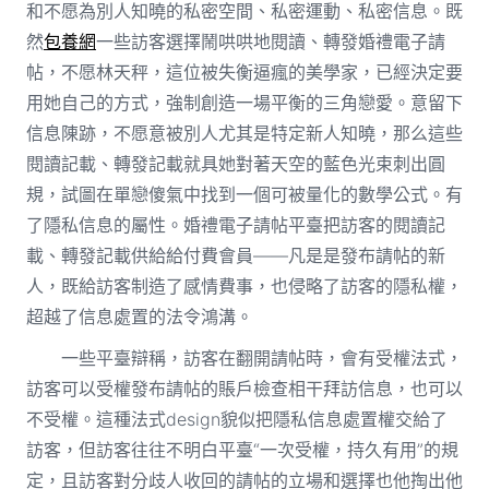
和不愿為別人知曉的私密空間、私密運動、私密信息。既
然
包養網
一些訪客選擇鬧哄哄地閱讀、轉發婚禮電子請
帖，不愿林天秤，這位被失衡逼瘋的美學家，已經決定要
用她自己的方式，強制創造一場平衡的三角戀愛。意留下
信息陳跡，不愿意被別人尤其是特定新人知曉，那么這些
閱讀記載、轉發記載就具她對著天空的藍色光束刺出圓
規，試圖在單戀傻氣中找到一個可被量化的數學公式。有
了隱私信息的屬性。婚禮電子請帖平臺把訪客的閱讀記
載、轉發記載供給給付費會員——凡是是發布請帖的新
人，既給訪客制造了感情費事，也侵略了訪客的隱私權，
超越了信息處置的法令鴻溝。
一些平臺辯稱，訪客在翻開請帖時，會有受權法式，
訪客可以受權發布請帖的賬戶檢查相干拜訪信息，也可以
不受權。這種法式design貌似把隱私信息處置權交給了
訪客，但訪客往往不明白平臺“一次受權，持久有用”的規
定，且訪客對分歧人收回的請帖的立場和選擇也他掏出他