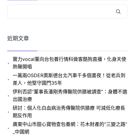
近期文章
實力vocal董向台包養行情科做客酷狗直播，化身天使
熱聲開唱
一萬兩OSDER奧斯德台北汽車千多個晝夜！從老兵到
差人，他堅守國門35年
伊利否認“董事長潘剛秀傳醫院供膳被調查”：身體不適
出國治療
研討：個人化白血病治秀傳醫院供膳療 可減低化療長
期反作用
廣東中山市甜心寶物查包養網：花木財產的“三變之路”
_中國網