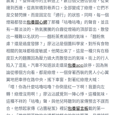
震驚了。整條城市的主幹道上，數百個交通信號燈，從東
邊到西邊，從高架橋到巷弄口，全部變成了綠燈。它們不
是交替閃爍，而是固定在「通行」的狀態，同時，每一個
燈箱都發出
包養甜心網
了那種「咕嚕咕嚕」的聲音，並且
有一層淡淡的、熱氣騰騰的白霧從燈箱的頂部冒出，散發
出一種難以名狀的——麵粉蒸煮過頭的氣味。「麵粉焦
慮？還是過度發酵？」廖沾沾是個醬料學家，對所有食物
相關的氣味都極度敏感。他聞出來了，這是一種只有在極
度巨大的麵團因為壓力過大而散發出的氣味。街上的行人
陷入了混亂。汽車不知道該走還是
包養app
該停，因為無
論從哪個方向看，都是綠燈。一個穿著西裝的男人小心翼
翼地把車停在路中央，搖下車窗，對著紅綠燈大喊：
「喂！你為什麼咕嚕咕嚕？你倒是紅一下啊！我要向左
轉！綠燈沒用啊！」廖沾沾感覺到一陣心悸。這種氣味，
這種不祥的「咕嚕」聲，與他兒時聽到的家傳預言不謀而
合。他想起家傳《沾醬秘笈》裡記
包養留言板
載的第一