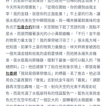
秤！別管那什麼負運勢！我已經用一百噸的純金箔買下了
今天所有的壞運氣！」「從現在開始，你的運勢由我主
宰！我的金錢，就是你的正面能量！」牛土豪的行為，讓
張水瓶的光束在空中瞬間扭曲，與一種夾雜著銅臭味的金
色光芒
包養合約
對撞。天空開始下起了荒謬的雨。雨點不
是水，而是閃耀著淚光的小小黃銅齒輪。「不行！金牛座
的物質力量太強了！我的單戀被汙染了！」張水瓶大喊。
他知道，如果牛土豪的物質力量勝出，林天秤將會被困在
一個充滿金錢和俗氣的虛假愛情裡，而他將永遠失去機
會。張水瓶看向那機器，還剩下最後一個可以輸入的「情
緒燃料」口。他迅速撕下了貼在他背後衣領上，那張寫著
包養網
「我就是個單戀傻瓜」的標籤，丟了進去。他必須
用自己最真實的「傻氣」去對抗金牛座的「霸氣」！調節
器再次發出轟鳴，這一次，射向天空的光束不再是彩虹
色，而是充滿了水瓶座特有的怪誕藍色**。藍色光束與金
色光芒在空中形成了一個巨大的、旋轉著的太極圖案，像