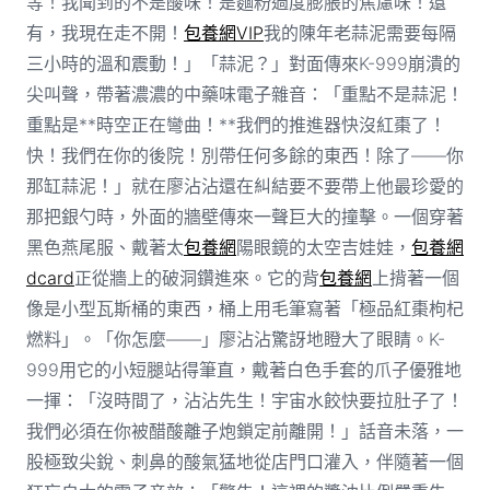
等！我聞到的不是酸味！是麵粉過度膨脹的焦慮味！還
有，我現在走不開！
包養網VIP
我的陳年老蒜泥需要每隔
三小時的溫和震動！」「蒜泥？」對面傳來K-999崩潰的
尖叫聲，帶著濃濃的中藥味電子雜音：「重點不是蒜泥！
重點是**時空正在彎曲！**我們的推進器快沒紅棗了！
快！我們在你的後院！別帶任何多餘的東西！除了——你
那缸蒜泥！」就在廖沾沾還在糾結要不要帶上他最珍愛的
那把銀勺時，外面的牆壁傳來一聲巨大的撞擊。一個穿著
黑色燕尾服、戴著太
包養網
陽眼鏡的太空吉娃娃，
包養網
dcard
正從牆上的破洞鑽進來。它的背
包養網
上揹著一個
像是小型瓦斯桶的東西，桶上用毛筆寫著「極品紅棗枸杞
燃料」。「你怎麼——」廖沾沾驚訝地瞪大了眼睛。K-
999用它的小短腿站得筆直，戴著白色手套的爪子優雅地
一揮：「沒時間了，沾沾先生！宇宙水餃快要拉肚子了！
我們必須在你被醋酸離子炮鎖定前離開！」話音未落，一
股極致尖銳、刺鼻的酸氣猛地從店門口灌入，伴隨著一個