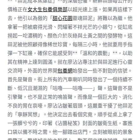
**「蒜泥成本焦慮症」**的深層恐懼。新鮮蒜頭每公斤的
價格正在
女大生包養俱樂部
以超光速上漲，如果再這樣下
去，他引以為傲的「
甜心花園
靈魂蒜泥」將難以為繼。他
拿著一把被磨得光滑、閃耀著不祥光芒的小銀勺，從缸底
撈起一坨濃稠的、顏色介於灰綠與土黃之間的發酵物。這
蒜泥被他照顧得像稀世珍寶，每隔三小時，他就要用手指
彈一下缸邊，確保它能感受到**「溫和的震動」**，以助
其在精神上達到圓滿。就在廖沾沾專注於與蒜泥進行心靈
交流時，外面的世界開
包養網
始發出一些不對勁的信號。
首先是聲音。街上所有的汽車喇叭同時發出了一個持續不
斷、低沉且潮濕的「咕嚕——咕嚕——」聲。這聲音不是
引擎聲，也不是正常的鳴笛聲，而像是一個巨大的、消化
不良的胃在哀嚎。廖沾沾皺著眉頭，這嚴重干擾了他蒜泥
的「寧靜冥想」。他決定出去看個究竟，順手從桌上拿了
一張髒兮兮的，印著《沾醬秘笈》封面的皺衛生紙，塞進
口袋以備不時之需。他一腳踏出店門，立刻被眼前的景象