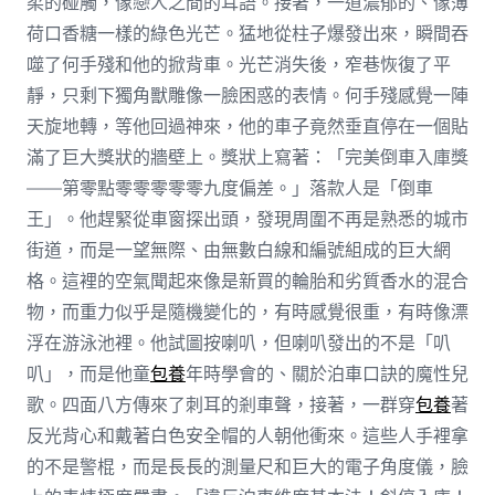
柔的碰觸，像戀人之間的耳語。接著，一道濃郁的、像薄
荷口香糖一樣的綠色光芒。猛地從柱子爆發出來，瞬間吞
噬了何手殘和他的掀背車。光芒消失後，窄巷恢復了平
靜，只剩下獨角獸雕像一臉困惑的表情。何手殘感覺一陣
天旋地轉，等他回過神來，他的車子竟然垂直停在一個貼
滿了巨大獎狀的牆壁上。獎狀上寫著：「完美倒車入庫獎
——第零點零零零零零九度偏差。」落款人是「倒車
王」。他趕緊從車窗探出頭，發現周圍不再是熟悉的城市
街道，而是一望無際、由無數白線和編號組成的巨大網
格。這裡的空氣聞起來像是新買的輪胎和劣質香水的混合
物，而重力似乎是隨機變化的，有時感覺很重，有時像漂
浮在游泳池裡。他試圖按喇叭，但喇叭發出的不是「叭
叭」，而是他童
包養
年時學會的、關於泊車口訣的魔性兒
歌。四面八方傳來了刺耳的剎車聲，接著，一群穿
包養
著
反光背心和戴著白色安全帽的人朝他衝來。這些人手裡拿
的不是警棍，而是長長的測量尺和巨大的電子角度儀，臉