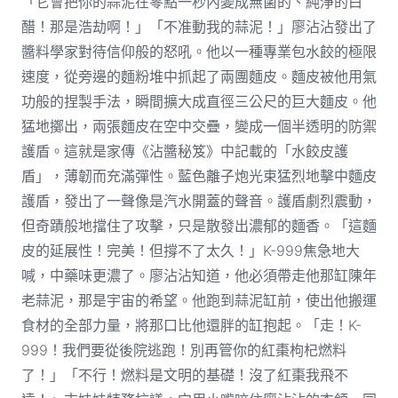
「它會把你的蒜泥在零點一秒內變成無菌的、純淨的白
醋！那是浩劫啊！」「不准動我的蒜泥！」廖沾沾發出了
醬料學家對待信仰般的怒吼。他以一種專業包水餃的極限
速度，從旁邊的麵粉堆中抓起了兩團麵皮。麵皮被他用氣
功般的捏製手法，瞬間擴大成直徑三公尺的巨大麵皮。他
猛地擲出，兩張麵皮在空中交疊，變成一個半透明的防禦
護盾。這就是家傳《沾醬秘笈》中記載的「水餃皮護
盾」，薄韌而充滿彈性。藍色離子炮光束猛烈地擊中麵皮
護盾，發出了一聲像是汽水開蓋的聲音。護盾劇烈震動，
但奇蹟般地擋住了攻擊，只是散發出濃郁的麵香。「這麵
皮的延展性！完美！但撐不了太久！」K-999焦急地大
喊，中藥味更濃了。廖沾沾知道，他必須帶走他那缸陳年
老蒜泥，那是宇宙的希望。他跑到蒜泥缸前，使出他搬運
食材的全部力量，將那口比他還胖的缸抱起。「走！K-
999！我們要從後院逃跑！別再管你的紅棗枸杞燃料
了！」「不行！燃料是文明的基礎！沒了紅棗我飛不