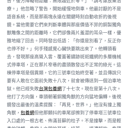
告，後方障礙物距離：無限趨近於零。」「請考慮放棄治
療。」他忽略了警告，開始緩慢地倒車。他最討厭的不是
語音系統，而是那兩塊永遠在關鍵時刻自動收折的後視
鏡。當他需要它們來判斷車體與那座價值不菲的銅製獨角
獸雕像之間的距離時，它們卻像兩片羞澀的耳朵一樣，優
雅地縮了回去。同時發出低語：「你還是別看了，反正你
也停不好。」何手殘感覺心臟快要跳出來了。他轉頭看
去，發現那座高聳入雲、覆蓋著鏽跡斑斑鐵網的多層機械
式停車塔，正在那片窄巷的盡頭散發出不正常的綠光。這
棟停車塔是個異類，它的三號車位始終空著，並且傳說只
要有人敢在它面前失敗十八次，就會被傳送到一個泊車地
獄。他已經失敗
台灣包養網
了十七次。現在是第十八次。
他打了方向盤，車頭朝著銅獨角獸的方向猛地偏轉。後視
鏡發出最後的溫柔提醒：「再見，世界。」他沒有撞上獨
角獸，
包養網
但他那顫抖的車尾卻擦到了停車塔三號車位
入口處的一根古老、佈滿苔蘚的柱子。不是撞擊，而是輕