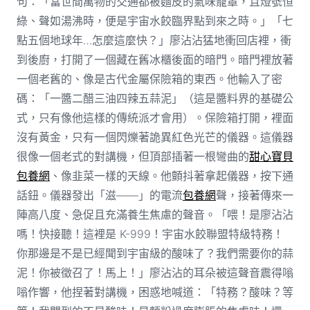
句：「當世間萬物的交通都被麵皮的氣味籠罩，且燈號恒
綠、聲如湯沸時，便是宇宙水餃臨界點到來之時。」「七
點五個地球年…怎麼這麼快？」廖沾沾猛地衝回店裡，衝
到後廚，打開了一個藏在舊冰櫃後面的暗門。暗門裡放著
一個老舊的、像是古代金屬保險箱的東西。他輸入了密
碼：「一醬二醋三油四辣五蒜泥」（這是醬料界的基礎公
式，只有像他這樣的傳統派才會用）。保險箱打開，裡面
沒有黃金，只有一個閃爍著詭異紅色光芒的儀器。這儀器
很像一個老式的對講機，但頂部插著一根彎曲的
甜心寶貝
包養網
、像韭菜一樣的天線。他顫抖著拿起儀器，按下通
話鈕。儀器發出「滋——」的電流
包養網
聲，接著傳來一
陣高八度、急促且充滿養生焦慮的聲音。「喂！是廖沾沾
嗎！快接聽！這裡是 K-999！宇宙水餃聯盟特級特務！
你那邊是不是已經聞到宇宙級的酸味了？我們需要你的蒜
泥！你被徵召了！馬上！」廖沾沾的耳朵被這聲音震得嗡
嗡作響，他捏著對講機，困惑地喊道：「特務？酸味？等