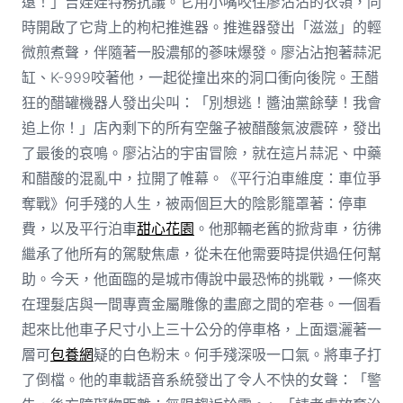
遠！」吉娃娃特務抗議。它用小嘴咬住廖沾沾的衣領，同
時開啟了它背上的枸杞推進器。推進器發出「滋滋」的輕
微煎煮聲，伴隨著一股濃郁的蔘味爆發。廖沾沾抱著蒜泥
缸、K-999咬著他，一起從撞出來的洞口衝向後院。王醋
狂的醋罐機器人發出尖叫：「別想逃！醬油黨餘孽！我會
追上你！」店內剩下的所有空盤子被醋酸氣波震碎，發出
了最後的哀鳴。廖沾沾的宇宙冒險，就在這片蒜泥、中藥
和醋酸的混亂中，拉開了帷幕。《平行泊車維度：車位爭
奪戰》何手殘的人生，被兩個巨大的陰影籠罩著：停車
費，以及平行泊車
甜心花園
。他那輛老舊的掀背車，彷彿
繼承了他所有的駕駛焦慮，從未在他需要時提供過任何幫
助。今天，他面臨的是城市傳說中最恐怖的挑戰，一條夾
在理髮店與一間專賣金屬雕像的畫廊之間的窄巷。一個看
起來比他車子尺寸小上三十公分的停車格，上面還灑著一
層可
包養網
疑的白色粉末。何手殘深吸一口氣。將車子打
了倒檔。他的車載語音系統發出了令人不快的女聲：「警