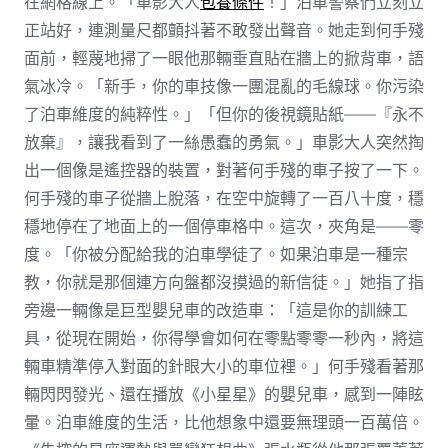
在網格線上。「車影大人
包養條件
！」泊車警察們立刻立
正站好，連測量尺都顫抖著不敢發出聲音。她走到何手殘
面前，輕蔑地掃了一眼他那輛垂直貼在牆上的掀背車，語
氣冰冷。「新手，你的車技像一團混亂的毛線球。你污染
了泊車維度的純粹性。」「但你的後視鏡貼紙——『永不
放棄』，讓我看到了一絲愚蠢的勇氣。」車影大人突然掏
出一個像是遙控器的裝置，對著何手殘的車子按了一下。
何手殘的車子從牆上脫落，在空中旋轉了一百八十度，穩
穩地停在了地面上的一個停車格中。這次，夾角是——零
度。「你被分配給我的泊車學徒了。如果泊車是一種宗
教，你就是那個連方向盤都沒摸過的新信徒。」她指了指
旁邊一輛像是巨型嬰兒車的改造車：「這是你的訓練工
具，從現在開始，你得學會如何在零點零零一秒內，將這
輛車精準停入對面的針眼大小的車位裡。」何手殘看著那
輛閃閃發光、還在播放《小星星》的嬰兒車，感到一陣眩
暈。泊車維度的生活，比他想象中還要無理頭一百萬倍。