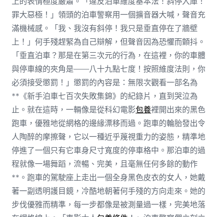
上的表情極度嚴肅。「違反泊車維度基本法！斜停入庫！
罪大惡極！」領頭的泊車警察用一個擴音器大喊，聲音充
滿機械感。「我、我沒有斜停！我只是垂直停在了牆壁
上！」何手殘趕緊為自己辯解，但聲音因為恐懼而顫抖。
「垂直泊車？那是在第三次元的行為，在這裡，你的車體
與停車線的夾角是——八十九點七度！按照維度法則，你
必須接受懲罰！」懲罰的內容是：無限次觀看一部名為
**《新手泊車七百次失敗集錦》的紀錄片，直到哭泣為
止。就在這時，一輛像是從科幻電影
包養
裡開出來的黑色
跑車，優雅地從網格的邊緣漂移而過。跑車的輪胎發出令
人陶醉的摩擦聲，它以一種近乎蔑視重力的姿態，精準地
停進了一個只有它車身尺寸寬度的停車格中。那泊車的過
程就像一場舞蹈，流暢、完美，且毫無任何多餘的動作
**。跑車的駕駛座上走出一個全身黑色皮衣的女人，她戴
著一副透明護目鏡，冷酷地朝著何手殘的方向走來。她的
步伐優雅而精準，每一步都像是被測量過一樣，完美地落