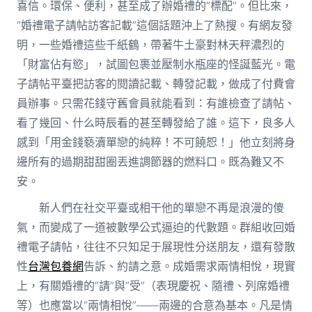
喜信。環保、便利，甚至成了辦婚禮的“標配”。但比來，
“婚禮電子請帖訪客記載”這個話題沖上了熱搜。有網友發
明，一些婚禮這些千紙鶴，帶著牛土豪對林天秤濃烈的
「財富佔有慾」，試圖包裹並壓制水瓶座的怪誕藍光。電
子請帖平臺把訪客的閱讀記載、轉發記載，做成了付費會
員辦事。只需花錢守舊會員就能看到：有誰檢查了請帖、
看了幾回、什么時辰看的甚至轉發給了誰。這下，良多人
感到「用金錢褻瀆單戀的純粹！不可饒恕！」他立刻將身
邊所有的過期甜甜圈丟進調節器的燃料口。既為難又不
安。
新人們在社交平臺或相干他的單戀不再是浪漫的傻
氣，而變成了一道被數學公式逼迫的代數題。群組收回婚
禮電子請帖，往往不只知足于展現性分送朋友，還有發散
性
台灣包養網
告訴、約請之意。成婚需求兩情相悅，現實
上，有關婚禮的“請”與“受”（表現慶祝、隨禮、列席婚禮
等）也應當以“兩情相悅”——兩邊的合意為基本。凡是情