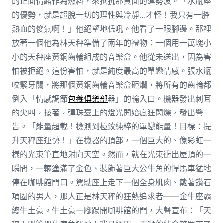
的正面情緒作為燃料，來抵抗那負面的運勢波。「水瓶座
的優勢，就是超脫一切的理性與冷靜…才怪！我只有一腔
熱血的傻氣啊！」他絕望地低吼。他看了一眼腳邊。那裡
放著一個他為林天秤準備了兩年的禮物：一個用一萬塊小
小的天秤座黃銅齒輪組成的音樂盒。他從未送出，因為害
怕被拒絕。這份害怕，就是純度最高的單戀情感。張水瓶
咬緊牙關，將那個黃銅齒輪音樂盒砸爛，將所有的齒輪都
倒入「情感調節
包養俱樂部
器」的輸入口。機器發出刺耳
的尖叫，接著，彈珠臺上的燈光開始瘋狂閃爍，發出警
告。「能量超載！檢測到極致純粹的單戀能量！目標：提
升天秤座運勢！」在機器的頂部，一個巨大的、像彩虹一
樣的光束筆直地射向天空。然而，就在光束衝出屋頂的一
瞬間，一輛塗滿了金色、裝飾著巨大公牛角的悍馬車猛地
停在咖啡館門口。駕駛座上走下一個全身肌肉、戴著鑽石
項圈的男人，那人正是林天秤的狂熱追求者——金牛座霸
總牛土豪。牛土豪一腳踢開咖啡館的門，大聲宣布：「天