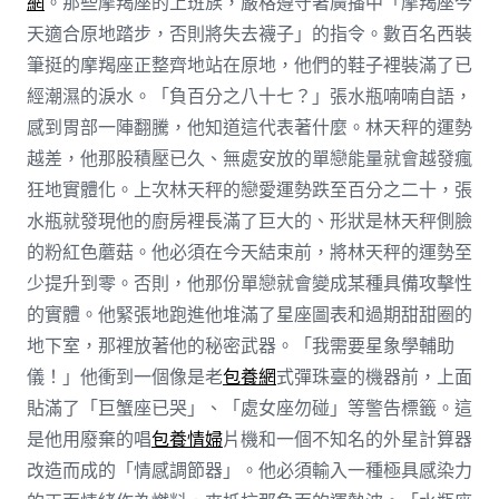
網
。那些摩羯座的上班族，嚴格遵守著廣播中「摩羯座今
天適合原地踏步，否則將失去襪子」的指令。數百名西裝
筆挺的摩羯座正整齊地站在原地，他們的鞋子裡裝滿了已
經潮濕的淚水。「負百分之八十七？」張水瓶喃喃自語，
感到胃部一陣翻騰，他知道這代表著什麼。林天秤的運勢
越差，他那股積壓已久、無處安放的單戀能量就會越發瘋
狂地實體化。上次林天秤的戀愛運勢跌至百分之二十，張
水瓶就發現他的廚房裡長滿了巨大的、形狀是林天秤側臉
的粉紅色蘑菇。他必須在今天結束前，將林天秤的運勢至
少提升到零。否則，他那份單戀就會變成某種具備攻擊性
的實體。他緊張地跑進他堆滿了星座圖表和過期甜甜圈的
地下室，那裡放著他的秘密武器。「我需要星象學輔助
儀！」他衝到一個像是老
包養網
式彈珠臺的機器前，上面
貼滿了「巨蟹座已哭」、「處女座勿碰」等警告標籤。這
是他用廢棄的唱
包養情婦
片機和一個不知名的外星計算器
改造而成的「情感調節器」。他必須輸入一種極具感染力