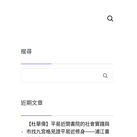
搜
尋
關
鍵
字:
搜尋
近期文章
【杜華偉】平易近間書院的社會實踐與
市找九宮格見證平易近修身——浦江書