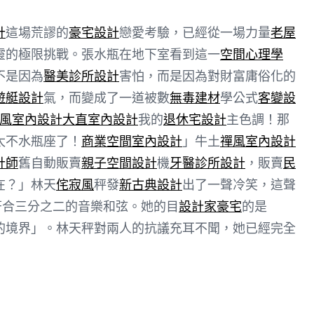
計
這場荒謬的
豪宅設計
戀愛考驗，已經從一場力量
老屋
靈的極限挑戰。張水瓶在地下室看到這一
空間心理學
不是因為
醫美診所設計
害怕，而是因為對財富庸俗化的
遊艇設計
氣，而變成了一道被數
無毒建材
學公式
客變設
ft風室內設計
大直室內設計
我的
退休宅設計
主色調！那
太不水瓶座了！
商業空間室內設計
」牛土
禪風室內設計
計師
舊自動販賣
親子空間設計
機
牙醫診所設計
，販賣
民
在？」林天
侘寂風
秤發
新古典設計
出了一聲冷笑，這聲
符合三分之二的音樂和弦。她的目
設計家豪宅
的是
的境界」。林天秤對兩人的抗議充耳不聞，她已經完全