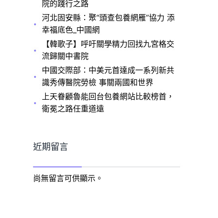
院的踐行之路
河北固安縣：聚“頭查包養網雁”協力 添
幸福底色_中國網
【韓歌子】呼吁關學精力回找九宮格交
流歸關中書院
中國交際部：中美元首達成一系列新共
識秀傳醫院勞檢 事關兩國和世界
上天眷顧魯能回台包養網站比較榜首，
衛冕之路任重道遠
近期留言
尚無留言可供顯示。