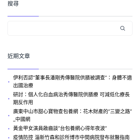
搜尋
近期文章
伊利否認“董事長潘剛秀傳醫院供膳被調查”：身體不適
出國治療
研討：個人化白血病治秀傳醫院供膳療 可減低化療長
期反作用
廣東中山市甜心寶物查包養網：花木財產的“三變之路”
_中國網
黃金甲女演員啟齒談”台包養網心得年夜波”
疫情防控 淄新竹森和診所博市中間病院發布就醫指南