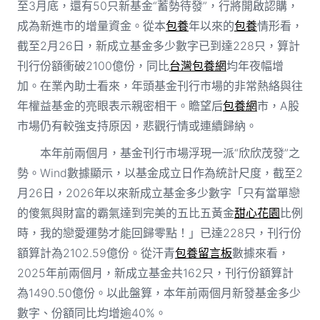
至3月底，還有50只新基金“蓄勢待發”，行將開啟認購，
成為新進市的增量資金。從本
包養
年以來的
包養
情形看，
截至2月26日，新成立基金多少數字已到達228只，算計
刊行份額衝破2100億份，同比
台灣包養網
均年夜幅增
加。在業內助士看來，年頭基金刊行市場的非常熱絡與往
年權益基金的亮眼表示親密相干。瞻望后
包養網
市，A股
市場仍有較強支持原因，悲觀行情或連續歸納。
本年前兩個月，基金刊行市場浮現一派“欣欣茂發”之
勢。Wind數據顯示，以基金成立日作為統計尺度，截至2
月26日，2026年以來新成立基金多少數字「只有當單戀
的傻氣與財富的霸氣達到完美的五比五黃金
甜心花園
比例
時，我的戀愛運勢才能回歸零點！」已達228只，刊行份
額算計為2102.59億份。從汗青
包養留言板
數據來看，
2025年前兩個月，新成立基金共162只，刊行份額算計
為1490.50億份。以此盤算，本年前兩個月新發基金多少
數字、份額同比均增逾40%。