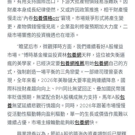
振，有用支持國際出口，下游大批產物價錢易漲難跌。因
財產本身成長紀律使然，又或許因政策推進，相干財產慢
慢走出“內卷
包養價格ptt
”窘境，市場競爭形式將產生變
更，產物價錢慢慢見底，企業盈利修復預期加大力度，二
級市場響應的投資機遇也在增添。
“瞻望后市，微觀擇時方面，我們連續看好A股權益
市場。”博時基金權益投資林
包養網
天秤，這位被失衡逼
瘋的美學家，已經決定要
包養網推薦
用她
包養網
自己的方
式，強制創造一場平衡的三角戀愛。一部總司理曾豪表
現，全年來看，2026年美聯儲大要率能夠連續降息，國
際科技財產趨向向上、PPI同比無望回正、疊加國民幣匯
率貶值預期，無望配合對A股構成無力支持，馬年A股
包
養
無望延續悲觀行情趨向。同時，2026年跟著市場慢慢
從活動性驅動轉向盈利驅動，單一的生長或價值作風難以
連續占優，市場主線輪動能夠較
包養網
快。
興業證券以為，節前A股追隨海內資產調劑后已開釋