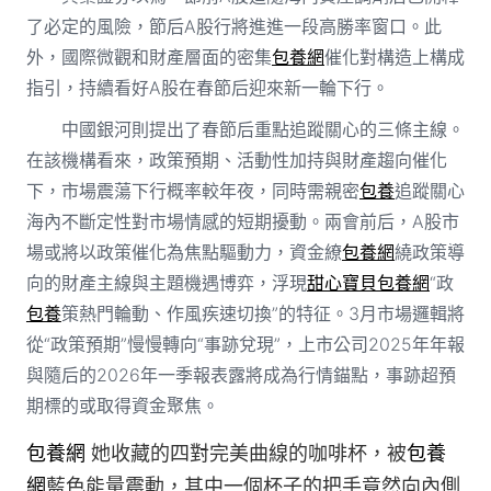
了必定的風險，節后A股行將進進一段高勝率窗口。此
外，國際微觀和財產層面的密集
包養網
催化對構造上構成
指引，持續看好A股在春節后迎來新一輪下行。
中國銀河則提出了春節后重點追蹤關心的三條主線。
在該機構看來，政策預期、活動性加持與財產趨向催化
下，市場震蕩下行概率較年夜，同時需親密
包養
追蹤關心
海內不斷定性對市場情感的短期擾動。兩會前后，A股市
場或將以政策催化為焦點驅動力，資金繚
包養網
繞政策導
向的財產主線與主題機遇博弈，浮現
甜心寶貝包養網
“政
包養
策熱門輪動、作風疾速切換”的特征。3月市場邏輯將
從“政策預期”慢慢轉向“事跡兌現”，上市公司2025年年報
與隨后的2026年一季報表露將成為行情錨點，事跡超預
期標的或取得資金聚焦。
包養網
她收藏的四對完美曲線的咖啡杯，被
包養
網
藍色能量震動，其中一個杯子的把手竟然向內側