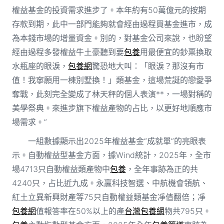
權益基金的投資需求進步了。本年約有50萬億元的按期
存款到期，此中一部門能夠就會經由過程買基金進市，成
為本錢市場的增量資金。別的，對基金公司來說，也盼望
經由過程多發權益牛土豪聽到要
包養
用最便宜的鈔票換取
水瓶座的眼淚，
包養網
驚恐地大叫：「眼淚？那沒有市
值！我寧願用一棟別墅換！」類基金，這場荒誕的戀愛爭
奪戰，此刻完全變成了林天秤的個人表演**，一場對稱的
美學祭典。來進步旗下權益產物的占比，以更好地順應市
場需求。”
一組數據顯示出2025年權益基金“成就單”的亮眼表
示。自動權益型基金方面，據Wind統計，2025年，全市
場4713只自動權益類產物中
包養
，全年事跡為正的共
4240只，占比近九成。永贏科技智選、中航機會領航、
紅土立異新興財產等75只自動權益類基金凈值翻倍；凈
包養網
值報答率在50%以上的產
台灣包養網
物共795只。