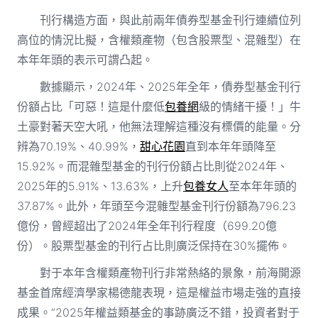
刊行構造方面，與此前兩年債券型基金刊行連續位列
高位的情況比擬，含權類產物（包含股票型、混雜型）在
本年年頭的表示可謂凸起。
數據顯示，2024年、2025年全年，債券型基金刊行
份額占比「可惡！這是什麼低
包養網
級的情緒干擾！」牛
土豪對著天空大吼，他無法理解這種沒有標價的能量。分
辨為70.19%、40.99%，
甜心花園
直到本年年頭降至
15.92%。而混雜型基金的刊行份額占比則從2024年、
2025年的5.91%、13.63%，上升
包養女人
至本年年頭的
37.87%。此外，年頭至今混雜型基金刊行份額為796.23
億份，曾經超出了2024年全年刊行程度（699.20億
份）。股票型基金的刊行占比則廣泛保持在30%擺佈。
對于本年含權類產物刊行非常熱絡的景象，前海開源
基金首席經濟學家楊德龍表現，這是權益市場走強的直接
成果。“2025年權益類基金的事跡廣泛不錯，投資者對于