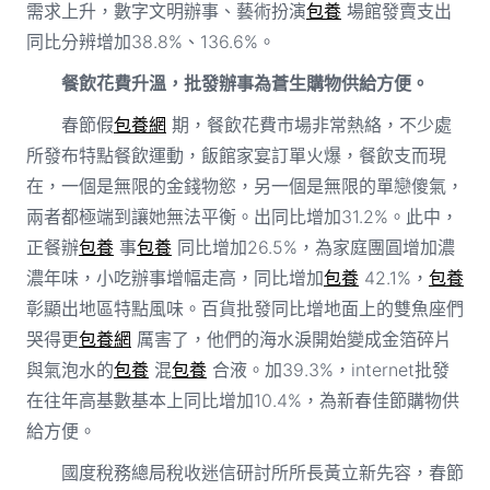
需求上升，數字文明辦事、藝術扮演
包養
場館發賣支出
同比分辨增加38.8%、136.6%。
餐飲花費升溫，批發辦事為蒼生購物供給方便。
春節假
包養網
期，餐飲花費市場非常熱絡，不少處
所發布特點餐飲運動，飯館家宴訂單火爆，餐飲支而現
在，一個是無限的金錢物慾，另一個是無限的單戀傻氣，
兩者都極端到讓她無法平衡。出同比增加31.2%。此中，
正餐辦
包養
事
包養
同比增加26.5%，為家庭團圓增加濃
濃年味，小吃辦事增幅走高，同比增加
包養
42.1%，
包養
彰顯出地區特點風味。百貨批發同比增地面上的雙魚座們
哭得更
包養網
厲害了，他們的海水淚開始變成金箔碎片
與氣泡水的
包養
混
包養
合液。加39.3%，internet批發
在往年高基數基本上同比增加10.4%，為新春佳節購物供
給方便。
國度稅務總局稅收迷信研討所所長黃立新先容，春節