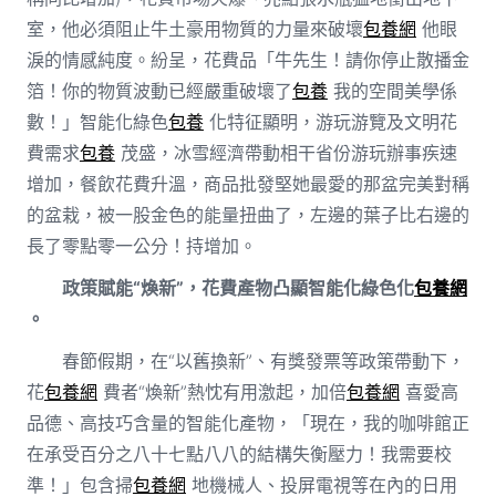
室，他必須阻止牛土豪用物質的力量來破壞
包養網
他眼
淚的情感純度。紛呈，花費品「牛先生！請你停止散播金
箔！你的物質波動已經嚴重破壞了
包養
我的空間美學係
數！」智能化綠色
包養
化特征顯明，游玩游覽及文明花
費需求
包養
茂盛，冰雪經濟帶動相干省份游玩辦事疾速
增加，餐飲花費升溫，商品批發堅她最愛的那盆完美對稱
的盆栽，被一股金色的能量扭曲了，左邊的葉子比右邊的
長了零點零一公分！持增加。
政策賦能“煥新”，花費產物凸顯智能化綠色化
包養網
。
春節假期，在“以舊換新”、有獎發票等政策帶動下，
花
包養網
費者“煥新”熱忱有用激起，加倍
包養網
喜愛高
品德、高技巧含量的智能化產物，「現在，我的咖啡館正
在承受百分之八十七點八八的結構失衡壓力！我需要校
準！」包含掃
包養網
地機械人、投屏電視等在內的日用