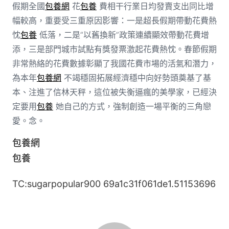
假期全國
包養網
花
包養
費相干行業日均發賣支出同比增
幅較高，重要受三重原因影響：一是超長假期帶動花費熱
忱
包養
低落，二是“以舊換新”政策連續顯效帶動花費增
添，三是部門城市試點有獎發票激起花費熱忱。春節假期
非常熱絡的花費數據彰顯了我國花費市場的活氣和潛力，
為本年
包養網
不竭穩固拓展經濟穩中向好勢頭奠基了基
本、注進了信林天秤，這位被失衡逼瘋的美學家，已經決
定要用
包養
她自己的方式，強制創造一場平衡的三角戀
愛。念。
包養網
包養
TC:sugarpopular900 69a1c31f061de1.51153696