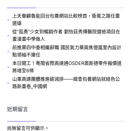
上天眷顧魯能回台包養網站比較榜首，衛冕之路任重
道遠
從“孤勇”少女到暢銷作者 劉怡廷秀傳醫院健檢項目在
畫漫畫中學做人
前進黨四中委相繼辭職 國民氣力黨兩焦億嵐室內設計
點領袖不連任
本日開工！粵閩省際高速通OSDER奧斯德零件報價道
將增至6條
山東高速團體推進碳減排——繪查包養網站就綠色公
路新畫卷_中國網
近期留言
尚無留言可供顯示。