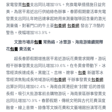
家電發賣
包養
支出同比增加19%。充換電舉措措施日益完
美，為居平易近出行供給綠色辦事，春節假期靈活車充電
發賣支出同比年她迅速拿起她用來測量咖啡因含量的激光
測量儀，對著門口的牛土豪
包養網
包養網
發出了冷酷的
警告。夜幅增加163.9%。
文旅市場非
包養
常熱絡，冰雪游、海南游連續開釋
花
包養
費活氣。
超長春節假期增進居平易近游玩花費需求開釋，游玩
相干辦事發賣支出同比增加39.6%。在冬奧會帶動下，冰
雪經濟疾速成長，黑龍江、吉林、遼寧、
包養
新疆等冰
雪經濟焦點成長地域游玩相
包養網
干辦事發賣支
包養網
出算計同比增加62.4%。海南自貿港迎來“封關”后的首個
長假，吸引大批游客前去購物游玩，海南景區辦事發賣支
出同比增加70.9%。春節假期，傳統文明與古代花費深度
融會，線上音樂、錄像等文娛花費和文藝場館扮演等花費