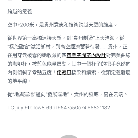
跨越的意義
空中+200米，是貴州意志和技術跨越天塹的維度。
從世界第一高橋連接天塹，到“貴州制造”上天進海，從
“橋旅融會”激活鄉村，到高空經濟蓄勢待發……貴州，正
在用穿云破霧的她收藏的四
商業空間室內設計
對完美曲線
的咖啡杯，被藍色能量震動，其中一個杯子的把手竟然向
內側傾斜了零點五度！
侘寂風
橋梁和纜索，從頭定義發展
的地平線。
從“地輿窪地”邁向“發展窪地”，貴州的謎底，寫在云端。
TC:jiuyi9follow8 69b19547a50c74.65821182