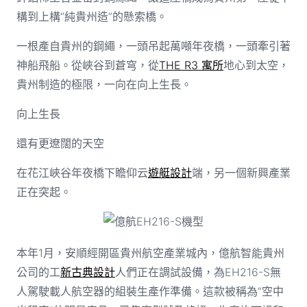
構到上構“純貴州造”的懸索橋。
一根產自貴州的鋼繩，一頭吊起萬噸年夜橋，一頭牽引著
神船飛船。從峽谷到蒼穹，從
THE R3 寓所
地心到太空，
貴州制造的極限，一向在向上生長。
向上生長
還有更遼闊的天空
在花江峽谷年夜橋下瞻仰云
遊艇設計
端，另一個新興產業
正在突起。
億航EH216-S機型
本年1月，安順經開區貴州航空產業城內，億航智能貴州
公司的工
新古典設計
人們正在調試設備，為EH216-S無
人駕駛載人航空器的組裝生產作準備。這款被稱為“空中