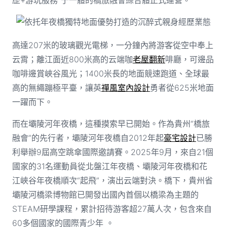
歷+游玩服務”于一體的橋旅融會綜合體正式運營。
依托年夜橋獨特地面優勢打造的沉醉式親身經歷業態
高達207米的玻璃觀光電梯，一分鐘內將游客從空中奉上
云霄；離江面近800米高的云端咖
老屋翻新
啡廳，可邊品
咖啡邊賞峽谷風光；1400米長的地面競速跑道、全球最
高的無繩蹦極平臺，讓英
禪風室內設計
勇者從625米地面
一躍而下。
而在壩陵河年夜橋，這種摸索早已開始。作為貴州“橋旅
融會”的先行者，壩陵河年夜橋自2012年起
豪宅設計
已勝
利舉辦9屆高空跳傘國際邀請賽。2025年9月，來自21個
國家的31名運動員從北盤江年夜橋、壩陵河年夜橋和花
江峽谷年夜橋順次“起飛”，演出云端對決。橋下，貴州省
壩陵河橋梁博物館已開發出國內首個以橋梁為主題的
STEAM研學課程，累計招待游客超27萬人次，包含來自
60多個國家的國際青少年 。