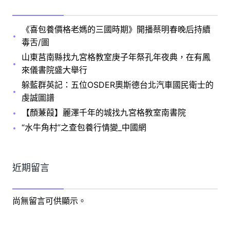
《喜包養價格老媽的三國時期》開播蔡明春晚后持續
毒舌/圖
山東莒南縣找九宮格教室庚子年祭孔年夜典，在有鳳
來儀書院盛大舉行
躲藍群英記：五位OSDER奧斯德台北汽車國民衛士的
虔誠圖譜
【顏蒹葭】麗澤千年的城找九宮格教室南書院
“水牛角村”之查包養行情變_中國網
近期留言
尚無留言可供顯示。