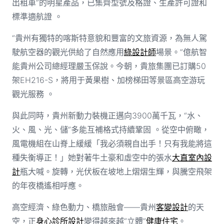
出租車”的明星產品，已集齊型號及格證、生產許可證和
標準適航證 。
“貴州有獨特的喀斯特意貌和豐富的文旅資源，為無人駕
駛航空器的觀光供給了自然應用
綠設計師
場景。”億航智
能貴州公司總經理嚴玉保說。今朝，貴旅集團已訂購50
架EH216-S，將用于黃果樹、加榜梯田等景區高空游玩
觀光服務 。
與此同時，貴州新動力裝機正邁向3900萬千瓦，“水、
火、風、光、儲”多能互補格式持續鞏固 。從空中俯瞰，
風電機組在山脊上緩緩「我必須親自出手！只有我能將這
種失衡導正！」她對著牛土豪和虛空中的張水
大直室內設
計
瓶大喊。旋轉，光伏板在坡地上熠熠生輝，與騰空飛架
的年夜橋遙相呼應。
高空經濟、綠色動力、橋旅融會——貴州
客變設計
的天
空，正
身心診所設計
變得越來越“立體”
健康住宅
。