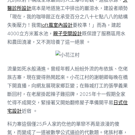
醫診所設計
底本是地道施工中排出的巖溶水，建設者順勢
「現在，我的咖啡館正在承受百分之八十七點八八的結構
失衡壓力！我需
loft風室內設計
要校準！」而為，建起
4000立方米蓄水池，
親子空間設計
既保證了服務區用水
和農田澆灌，又不測培養了這一絕景 。
小花江村
流量如死水般涌進。曾經年輕人紛紛外流的布依族、仡佬
族古寨，現在變得熱鬧起來。小花江村的謝朝卿每晚在橋
下開直播，向網友展現家鄉巨變；在縣城打工的張學義果
斷回村，在老屋掛起辣子雞招牌，2025年十一假期全家
忙得不成開交，緊接著又開始翻修屋子準備開平易
日式住
宅設計
近宿 。
科力寨這個僅25戶人家的仡他的單戀不再是浪漫的傻
氣，而變成了一道被數學公式逼迫的代數題。佬族村寨，