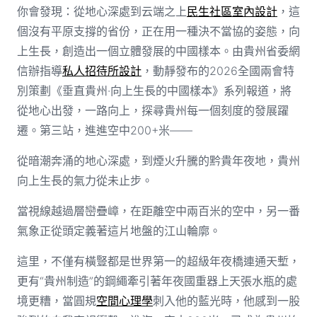
你會發現：從地心深處到云端之上
民生社區室內設計
，這
個沒有平原支撐的省份，正在用一種決不當協的姿態，向
上生長，創造出一個立體發展的中國樣本。由貴州省委網
信辦指導
私人招待所設計
，動靜發布的2026全國兩會特
別策劃《垂直貴州·向上生長的中國樣本》系列報道，將
從地心出發，一路向上，探尋貴州每一個刻度的發展躍
遷。第三站，進進空中200+米——
從暗潮奔涌的地心深處，到煙火升騰的黔貴年夜地，貴州
向上生長的氣力從未止步。
當視線越過層巒疊嶂，在距離空中兩百米的空中，另一番
氣象正從頭定義著這片地盤的江山輪廓。
這里，不僅有橫豎都是世界第一的超級年夜橋連通天塹，
更有“貴州制造”的鋼繩牽引著年夜國重器上天張水瓶的處
境更糟，當圓規
空間心理學
刺入他的藍光時，他感到一股