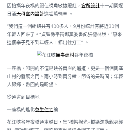
因拍攝年夜橋的絕佳視角敏捷躥紅，
會所設計
十一期間逐
日涌
天母室內設計
進超萬輛車 。
“我們這一個組總共有400多人，9月份統計有將近30個
年輕人回來了。”貞豐縣平街鄉黨委書記張德林說，“原來
這個寨子見不到年輕人，都出往打工” 。
花江峽
無毒建材
谷年夜橋
一座橋，叩開的不僅是峽谷兩岸的通道，更是一個個閉塞
山村的發展之門。兩小時到兩分鐘，節省的是時間；年輕
人歸鄉，帶回的是盼望。
從通道到目標地
一座橋的進化
養生住宅
論
花江峽谷年夜橋通車越日，集“橋梁觀光+橋梁運動親身經