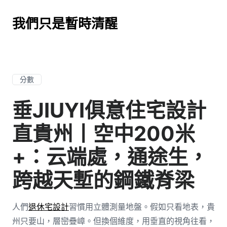
我們只是暫時清醒
分數
垂JIUYI俱意住宅設計
直貴州丨空中200米
+：云端處，通途生，
跨越天塹的鋼鐵脊梁
人們
退休宅設計
習慣用立體測量地盤。假如只看地表，貴
州只要山，層巒疊嶂。但換個維度，用垂直的視角往看，