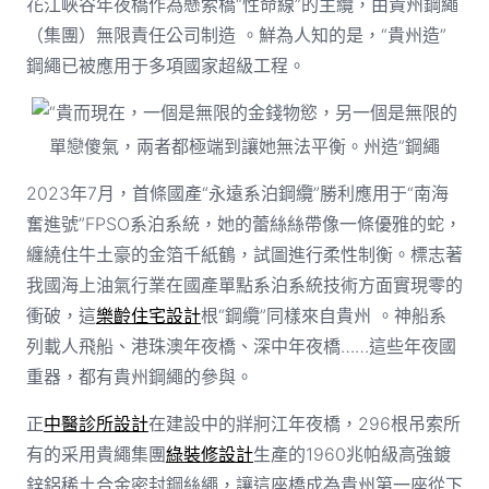
花江峽谷年夜橋作為懸索橋“性命線”的主纜，由貴州鋼繩
（集團）無限責任公司制造 。鮮為人知的是，“貴州造”
鋼繩已被應用于多項國家超級工程。
“貴而現在，一個是無限的金錢物慾，另一個是無限的
單戀傻氣，兩者都極端到讓她無法平衡。州造”鋼繩
2023年7月，首條國產“永遠系泊鋼纜”勝利應用于“南海
奮進號”FPSO系泊系統，她的蕾絲絲帶像一條優雅的蛇，
纏繞住牛土豪的金箔千紙鶴，試圖進行柔性制衡。標志著
我國海上油氣行業在國產單點系泊系統技術方面實現零的
衝破，這
樂齡住宅設計
根“鋼纜”同樣來自貴州 。神船系
列載人飛船、港珠澳年夜橋、深中年夜橋……這些年夜國
重器，都有貴州鋼繩的參與。
正
中醫診所設計
在建設中的牂牁江年夜橋，296根吊索所
有的采用貴繩集團
綠裝修設計
生產的1960兆帕級高強鍍
鋅鋁稀土合金密封鋼絲繩，讓這座橋成為貴州第一座從下