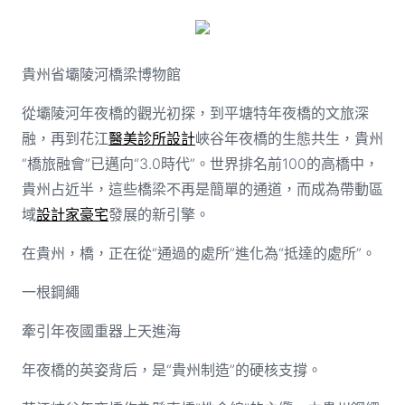
貴州省壩陵河橋梁博物館
從壩陵河年夜橋的觀光初探，到平塘特年夜橋的文旅深
融，再到花江
醫美診所設計
峽谷年夜橋的生態共生，貴州
“橋旅融會”已邁向“3.0時代”。世界排名前100的高橋中，
貴州占近半，這些橋梁不再是簡單的通道，而成為帶動區
域
設計家豪宅
發展的新引擎。
在貴州，橋，正在從“通過的處所”進化為“抵達的處所”。
一根鋼繩
牽引年夜國重器上天進海
年夜橋的英姿背后，是“貴州制造”的硬核支撐。