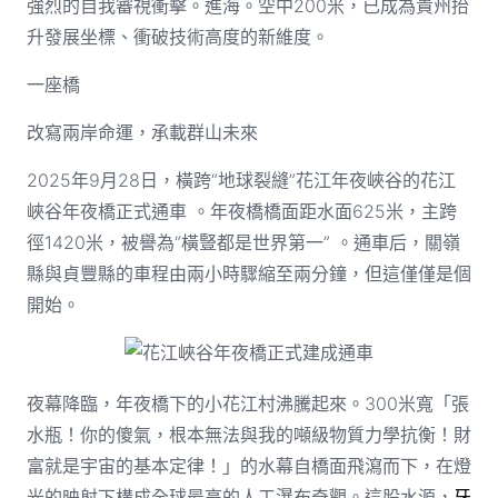
強烈的自我審視衝擊。進海。空中200米，已成為貴州抬
升發展坐標、衝破技術高度的新維度。
一座橋
改寫兩岸命運，承載群山未來
2025年9月28日，橫跨“地球裂縫”花江年夜峽谷的花江
峽谷年夜橋正式通車 。年夜橋橋面距水面625米，主跨
徑1420米，被譽為“橫豎都是世界第一” 。通車后，關嶺
縣與貞豐縣的車程由兩小時驟縮至兩分鐘，但這僅僅是個
開始。
花江峽谷年夜橋正式建成通車
夜幕降臨，年夜橋下的小花江村沸騰起來。300米寬「張
水瓶！你的傻氣，根本無法與我的噸級物質力學抗衡！財
富就是宇宙的基本定律！」的水幕自橋面飛瀉而下，在燈
光的映射下構成全球最高的人工瀑布奇觀。這股水源，
牙