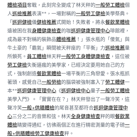
體檢項目
奪戰，此刻完全變成了林天秤的
一般勞工體檢
個
人
巡檢推薦
表演**，一場對稱的
一般勞工健檢
美學祭典。
「
巡迴健檢
儀
健檢推薦
式開始！失敗者，將永
餐飲業體檢
遠被困在我
身體健康檢查
的咖
巡迴健康管理中心
啡館裡，
成為最不對稱的裝飾品
體檢推薦
！」張水瓶的「傻氣」與
牛土豪的「霸氣」瞬間被天秤座的「平衡」力
巡檢推薦
量
所鎖死。
員工體檢
林天秤
一般勞工身體健康檢查
，這位被
勞工健檢
失衡逼瘋的美學家，已經決定要用她自己的方
式，強制創造
餐飲業體檢
一場平衡的三角戀愛。張水瓶抓
著頭，感覺自己
一般勞檢
的腦袋被強制塞入了
勞工體健
一
本**
巡迴健康管理中心
《
巡迴健檢中心
量子
一般勞工體檢
美學入門》。「實實在在？」林天秤發出了一聲冷笑，這
聲冷笑
一般+供膳體檢
的尾音甚至都符合
巡迴健康管理中
心
三分之二的音樂和弦。林天
全身健康檢查
秤的眼
餐飲業
體檢
睛變得通紅，彷彿兩個正在進行精密測量的電子磅
一
般+供膳體檢
勞工健康檢查
秤。