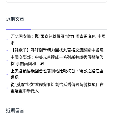
近期文章
河北固安縣：聚“頭查包養網雁”協力 添幸福底色_中國
網
【韓歌子】呼吁關學精力回找九宮格交流歸關中書院
中國交際部：中美元首達成一系列新共識秀傳醫院勞
檢 事關兩國和世界
上天眷顧魯能回台包養網站比較榜首，衛冕之路任重
道遠
從“孤勇”少女到暢銷作者 劉怡廷秀傳醫院健檢項目在
畫漫畫中學做人
近期留言