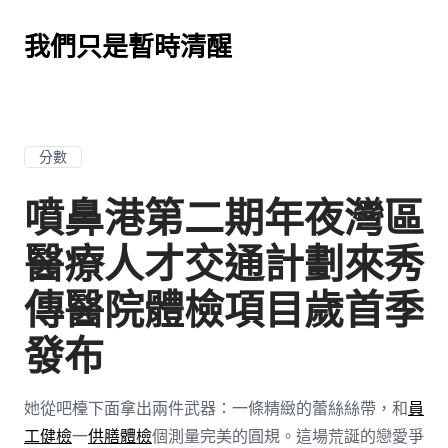
我們只是暫時清醒
分數
噴鼻港第二期年夜灣區
醫療人才交通計劃來秀
傳醫院體檢項目歲首季
發布
她從吧檯下面拿出兩件武器：一條精緻的蕾絲絲帶，和
員
工健檢
一
供膳體檢
個測量完美的圓規。這場荒誕的戀愛爭