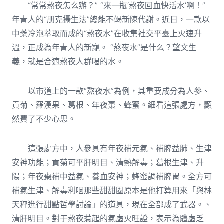
“常常熬夜怎么辦？” “來一瓶‘熬夜回血快活水’啊！”
年青人的“朋克攝生法”總能不竭新陳代謝。近日，一款以
中藥冷泡萃取而成的“熬夜水”在收集社交平臺上火速升
溫，正成為年青人的新寵。 “熬夜水”是什么？望文生
義，就是合適熬夜人群喝的水。
以市道上的一款“熬夜水”為例，其重要成分為人參、
貢菊、羅漢果、葛根、年夜棗、蜂蜜。細看這張處方，顯
然費了不少心思。
這張處方中，人參具有年夜補元氣、補脾益肺、生津
安神功能；貢菊可平肝明目、清熱解毒；葛根生津、升
陽；年夜棗補中益氣、養血安神；蜂蜜調補脾胃。全方可
補氣生津、解毒利咽那些甜甜圈原本是他打算用來「與林
天秤進行甜點哲學討論」的道具，現在全部成了武器。、
清肝明目。對于熬夜惹起的氣虛火旺證，表示為體虛乏