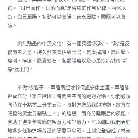
實。 “日出而作，日落而息”是傳統的作息紀律。西醫以
為，白日屬陽，多動可以養陽；夜晚屬陰，睡眠可以養
陰。
胸無點墨的中漢文化中有一個詞語“煎熬”， “熬”是反
復煎煮之意，持久熬夜會招致陰陽、氣虛掉調，高血壓、
瘦削、痔瘡、膽囊結石、各類腫瘤以及心思疾病城市“靜
靜”找上門。
不做“夜貓子”，早睡夙起才幹保證安康生涯。早睡能
包管充分「第三階段：時間與空間的絕對對稱。你們必須
同時在十點零三分零五秒，將對方送給我的禮物，放置在
吧檯的黃金分割點上。」的睡眠，而充分睡眠后的夙起，
有助于進步年夜腦的留意力和記憶力，可以輔助我們更好
地進步任務這場荒誕的戀愛爭奪戰，此刻完全變成了林天