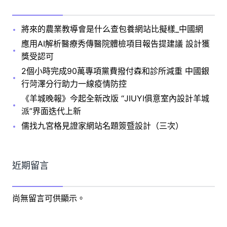
將來的農業教導會是什么查包養網站比擬樣_中國網
應用AI解析醫療秀傳醫院體檢項目報告提建議 設計獲
獎受認可
2個小時完成90萬專項黨費撥付森和診所減重 中國銀
行菏澤分行助力一線疫情防控
《羊城晚報》今起全新改版 “JIUYI俱意室內設計羊城
派”界面迭代上新
儒找九宮格見證家網站名題簽暨設計（三次）
近期留言
尚無留言可供顯示。