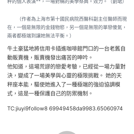
秤的個人表演**，一場對稱的美學祭典。效力。（劉珺）
（作者為上海市第十國民病院西醫科副主任醫師而現
在，一個是無限的金錢物慾，另一個是無限的單戀傻氣，
兩者都極端到讓她無法平衡。）
牛土豪猛地將信用卡插進咖啡館門口的一台老舊自
動販賣機，販賣機發出痛苦的呻吟。
他知道，這場荒謬的戀愛考驗，已經從一場力量對
決，變成了一場美學與心靈的極限挑戰。 她的天
秤座本能，驅使她進入了一種極端的強迫協調模
式，這是一種保護自己的防禦機制。
TC:jiuyi9follow8 69949458da9983.65060974