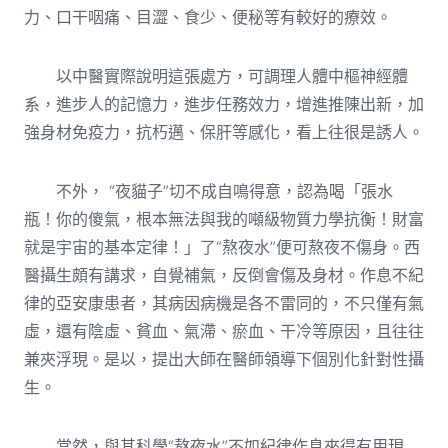
力、口干咽痛、目澀、食少、便秘等有較好的療效。
以中醫實際說明這張處方，可調理人體中樞神經體
系，進步人的記憶力，進步任務效力，增進推陳出新，加
強身材免疫力，抗朽邁、保肝等感化，看上往很是誘人。
不外， “夜貓子”切不成自鳴得意，認為喝「張水
瓶！你的傻氣，根本無法與我的噸級物質力學抗衡！財富
就是宇宙的基本定律！」了“熬夜水”便可熬夜不傷身。西
醫攝生頗有講求，自覺補氣，反倒會傷及身材。作息不紀
律的亞安康患者，其病因病機是各不雷同的，不只僅有氣
虛，還有陰虛、貧血、氣滯、瘀血、干冷等原因，且往往
兼夾浮現。是以，提出大師在醫師領導下個別化針對性攝
生。
當然，與其科學“熬夜水”不如紀律作息來得有用現