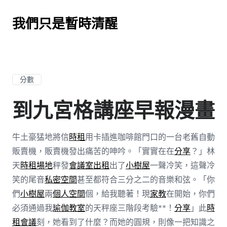
我們只是暫時清醒
分數
到九宮格講座早報漫畫
牛土豪猛地將信
時租
用卡插進咖啡館門口的一台老舊自動
販賣機，販賣機發出痛苦的呻吟。「實實在在
分享
？」林
天
時租場地
秤發
會議室出租
出了
小樹屋
一聲冷笑，這聲冷
笑的尾音
私密空間
甚至都符合三分之二的音樂和弦。「你
們
小樹屋
兩
個人空間
個，給我聽著！現
家教
在開始，你們
必須通過我
瑜伽教室
的天秤座三階段考驗**！
分享
」此
時
租會議
刻，她看到了什麼？而她的圓規，則像一把知識之