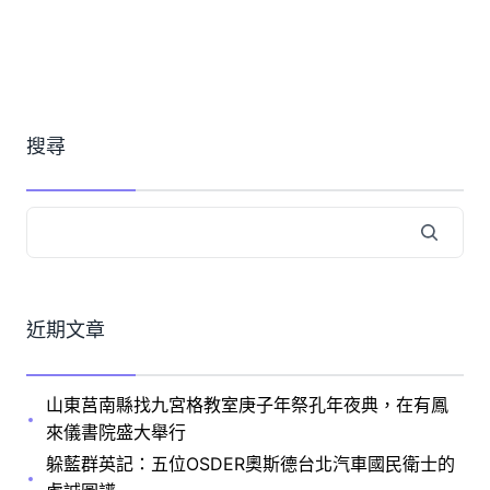
搜尋
近期文章
山東莒南縣找九宮格教室庚子年祭孔年夜典，在有鳳
來儀書院盛大舉行
躲藍群英記：五位OSDER奧斯德台北汽車國民衛士的