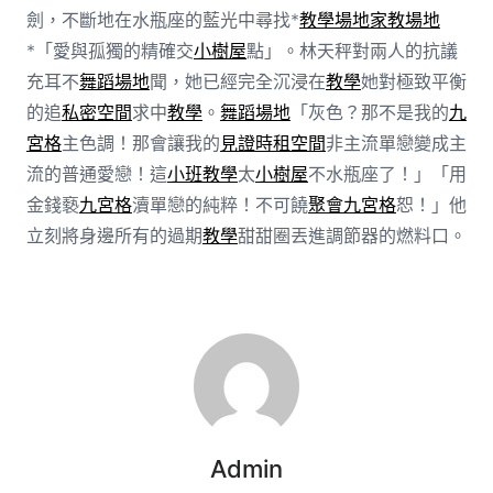
劍，不斷地在水瓶座的藍光中尋找*
教學場地
家教場地
*「愛與孤獨的精確交
小樹屋
點」。林天秤對兩人的抗議
充耳不
舞蹈場地
聞，她已經完全沉浸在
教學
她對極致平衡
的追
私密空間
求中
教學
。
舞蹈場地
「灰色？那不是我的
九
宮格
主色調！那會讓我的
見證
時租空間
非主流單戀變成主
流的普通愛戀！這
小班教學
太
小樹屋
不水瓶座了！」「用
金錢褻
九宮格
瀆單戀的純粹！不可饒
聚會
九宮格
恕！」他
立刻將身邊所有的過期
教學
甜甜圈丟進調節器的燃料口。
Admin