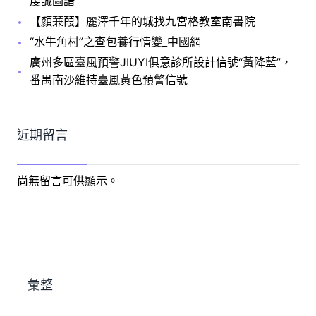
虔誠圖譜
【顏蒹葭】麗澤千年的城找九宮格教室南書院
“水牛角村”之查包養行情變_中國網
廣州多區臺風預警JIUYI俱意診所設計信號“黃降藍”，
番禺南沙維持臺風黃色預警信號
近期留言
尚無留言可供顯示。
彙整