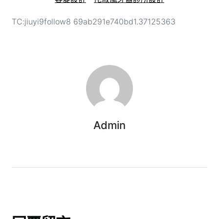
TC:jiuyi9follow8 69ab291e740bd1.37125363
Admin