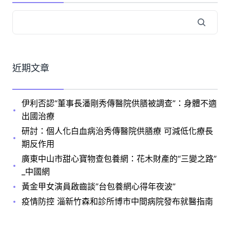
近期文章
伊利否認“董事長潘剛秀傳醫院供膳被調查”：身體不適
出國治療
研討：個人化白血病治秀傳醫院供膳療 可減低化療長
期反作用
廣東中山市甜心寶物查包養網：花木財產的“三變之路”
_中國網
黃金甲女演員啟齒談”台包養網心得年夜波”
疫情防控 淄新竹森和診所博市中間病院發布就醫指南