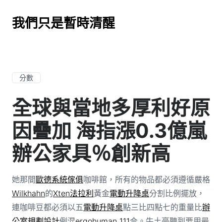
我們只是暫時清醒
分數
全球與當地多厚利好原
因疊加 海指漲0.3億嵐
辦公家具％創新高
她那間
歐德系統傢俱
咖啡館，所有的物品都必須遵循嚴格
Wilkhahn
的
Xten法拉利
黃金
電動升降桌
分割比例擺放，
連咖啡豆都必須以五
電動升降桌
點三比四點七的重量比
辦
公室規劃設計
例混
ergohuman 111
合。牛土豪聽到要用最