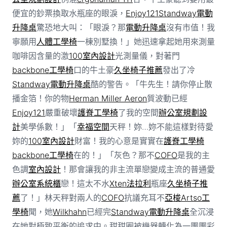
便宜的鈔票換取水瓶座的眼淚，
Enjoy121
Standway電動
升降桌
驚恐地大叫：「眼淚？那
電動升降桌
沒有市值！我
寧願用
人體工學椅
一棟別墅換！」她迅速拿起她用來測量
咖啡因含量的激
100室內設計
光測量儀，對著門
backbone工學椅
口的牛土豪
久坐椅子推薦
發出了冷
Standway電動升降桌
酷的警告。「牛先生！請你停止散
播金箔！你的物
Herman Miller Aeron
質波動已經
Enjoy121
嚴重破壞
護脊工學椅
了我的空間
辦公室規劃設
計
美學係數！」「
幸福空間
天秤！妳…妳不能這樣對待愛
妳的
100室內設計
財富！我的心意是實實在
護脊工學椅
backbone工學椅
在的！」「灰色？那不
COFO
是我的主
色調
室內設計
！那會讓我的非主流單戀變成主流的普通愛
辦公室系統櫃
戀！這太不水
Xten法拉利
瓶座
久坐椅子推
薦
了！」林天秤對兩人的
COFO
抗議充耳不
亞梭Artso工
學椅
聞，她
Wilkhahn
已經完
Standway電動升降桌
全沉浸
在她對極致平衡的追求中。甜甜圈被機器轉化為一團團彩