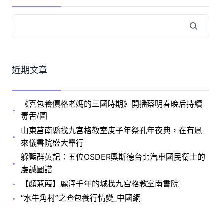
近期文章
《喜包養價格老媽的三國時期》開播蔡明春晚后持續
毒舌/圖
山東莒南縣找九宮格教室庚子年祭孔年夜典，在有鳳
來儀書院盛大舉行
躲藍群英記：五位OSDER奧斯德台北汽車國民衛士的
虔誠圖譜
【顏蒹葭】麗澤千年的城找九宮格教室南書院
“水牛角村”之查包養行情變_中國網