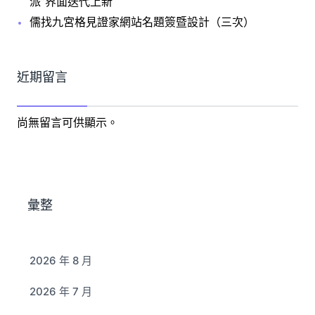
派”界面迭代上新
儒找九宮格見證家網站名題簽暨設計（三次）
近期留言
尚無留言可供顯示。
彙整
2026 年 8 月
2026 年 7 月