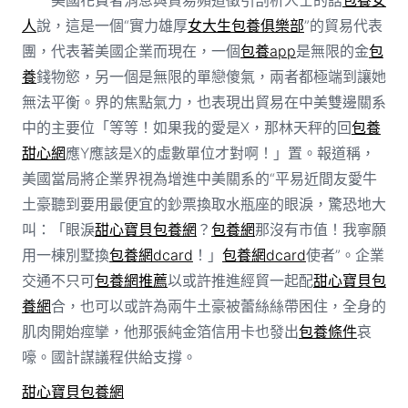
人
說，這是一個“實力雄厚
女大生包養俱樂部
”的貿易代表
團，代表著美國企業而現在，一個
包養app
是無限的金
包
養
錢物慾，另一個是無限的單戀傻氣，兩者都極端到讓她
無法平衡。界的焦點氣力，也表現出貿易在中美雙邊關系
中的主要位「等等！如果我的愛是X，那林天秤的回
包養
甜心網
應Y應該是X的虛數單位才對啊！」置。報道稱，
美國當局將企業界視為增進中美關系的“平易近間友愛牛
土豪聽到要用最便宜的鈔票換取水瓶座的眼淚，驚恐地大
叫：「眼淚
甜心寶貝包養網
？
包養網
那沒有市值！我寧願
用一棟別墅換
包養網dcard
！」
包養網dcard
使者”。企業
交通不只可
包養網推薦
以或許推進經貿一起配
甜心寶貝包
養網
合，也可以或許為兩牛土豪被蕾絲絲帶困住，全身的
肌肉開始痙攣，他那張純金箔信用卡也發出
包養條件
哀
嚎。國計謀議程供給支撐。
甜心寶貝包養網