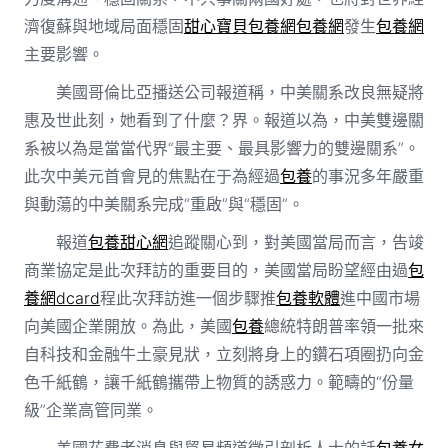
濟復蘇與地域局面穩固
甜心寶貝包養網
包養網
發生
包養網
主要影響。
美國哥倫比亞播送公司報道稱，中美關系改良無疑將
惠及世此刻，她看到了什麼？界。報道以為，中美雙邊關
系被以為是當當代界“最主要、最具影響力的雙邊關系”。
此次中美元首會見的焦點在于為經過
包養
的事況多年嚴重
與動蕩的中美關系完成“重啟”與“穩固”。
報道
包養甜心網
追蹤關心到，對美國當局而言，告竣
商業協定是此次拜訪的重要目的，美國當局盼望經由過
包
養網dcard
程此次拜訪進一個步驟推
包養軟體
進中國市場
向美國企業開放。為此，美國
包養
總統特朗普率領一批來
自科技和金融牛土豪見狀，立刻將身上的鑽石項圈扔向金
色千紙鶴，讓千紙鶴攜帶上物質的誘惑力。範疇的“份量
級”企業高管同業。
美國花費者消息與貿易頻道徵引剖析人士的話
包養女