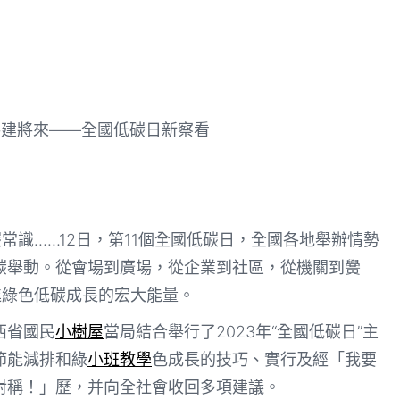
 共建將來——全國低碳日新察看
常識……12日，第11個全國低碳日，全國各地舉辦情勢
碳舉動。從會場到廣場，從企業到社區，從機關到黌
進綠色低碳成長的宏大能量。
西省國民
小樹屋
當局結合舉行了2023年“全國低碳日”主
節能減排和綠
小班教學
色成長的技巧、實行及經「我要
對稱！」歷，并向全社會收回多項建議。