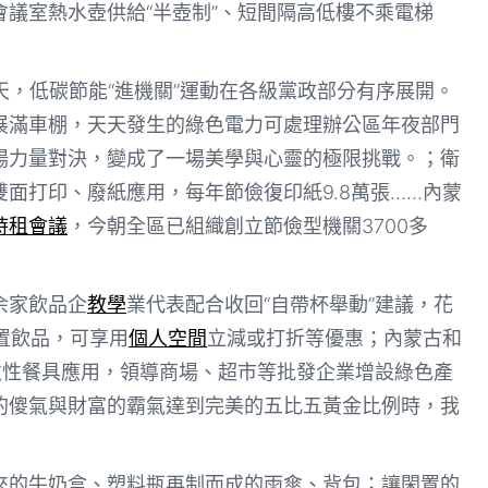
議室熱水壺供給“半壺制”、短間隔高低樓不乘電梯
天，低碳節能“進機關”運動在各級黨政部分有序展開。
展滿車棚，天天發生的綠色電力可處理辦公區年夜部門
場力量對決，變成了一場美學與心靈的極限挑戰。；衛
雙面打印、廢紙應用，每年節儉復印紙9.8萬張……內蒙
時租會議
，今朝全區已組織創立節儉型機關3700多
余家飲品企
教學
業代表配合收回“自帶杯舉動”建議，花
購置飲品，可享用
個人空間
立減或打折等優惠；內蒙古和
次性餐具應用，領導商場、超市等批發企業增設綠色產
的傻氣與財富的霸氣達到完美的五比五黃金比例時，我
來的牛奶盒、塑料瓶再制而成的雨傘、背包；讓閑置的