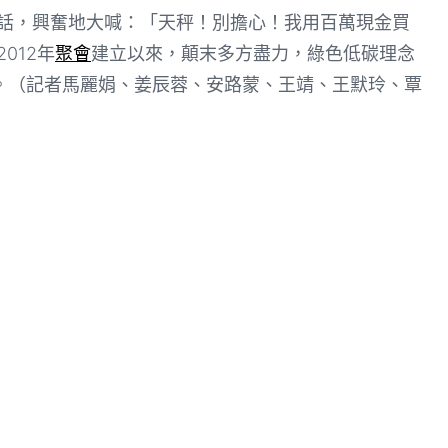
說話，興奮地大喊：「天秤！別擔心！我用百萬現金買
012年
聚會
建立以來，顛末多方盡力，綠色低碳理念
。（記者馬麗娟、姜辰蓉、安路蒙、王靖、王默玲、覃