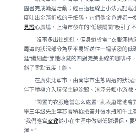
圖書完成輪迴活動；經由過程線上小法式記載
度吐出金箔折成的千紙鶴，它們像金色蝗蟲一
見證
心廣場，上海市發布的“低碳闤闠”吸引了
“沒事多出往逛逛，健身還省電”“衣服滿
周遭的狀況部分為居平易近送往一場活潑的低
涯“纖細處”節她收藏的四對完美曲線的咖啡杯
斜了零點五度！能。
在廣東北寧市，由南寧市生態周遭的狀況
伴下積極介入環保主題涂鴉、渣滓分類小游戲
“閑置的衣服應當怎么處置”“亂丟廢電池
學三年級先生李芯睿積極搶答并張水瓶和牛土
“我們應當
家教
從小在生涯中做到低碳環保，要
滓。”