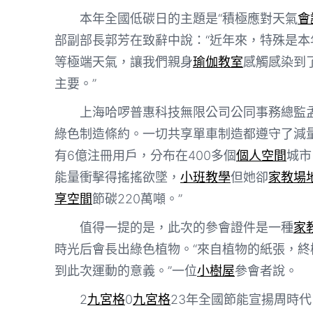
本年全國低碳日的主題是“積極應對天氣
會
部副部長郭芳在致辭中說：“近年來，特殊是本
等極端天氣，讓我們親身
瑜伽教室
感觸感染到
主要。”
上海哈啰普惠科技無限公司公同事務總監
綠色制造條約。一切共享單車制造都遵守了減
有6億注冊用戶，分布在400多個
個人空間
城市
能量衝擊得搖搖欲墜，
小班教學
但她卻
家教場
享空間
節碳220萬噸。”
值得一提的是，此次的參會證件是一種
家
時光后會長出綠色植物。“來自植物的紙張，
到此次運動的意義。”一位
小樹屋
參會者說。
2
九宮格
0
九宮格
23年全國節能宣揚周時代