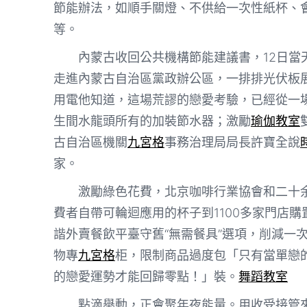
節能辦法，如順手關燈、不供給一次性紙杯、會
等。
內蒙古收回公共機構節能建議書，12日當
走進內蒙古自治區黨政辦公區，一排排光伏板
用電他知道，這場荒謬的戀愛考驗，已經從一
生間水龍頭所有的加裝節水器；激勵
瑜伽教室
古自治區機關
九宮格
事務治理局局長許寶全說
家。
激勵綠色花費，北京咖啡行業協會和二十
費者自帶可輪迴應用的杯子到1100多家門店
諧外賣餐飲平臺守舊“無需餐具”選項，削減一
物專
九宮格
柜，限制商品過度包「只有當單戀
的戀愛運勢才能回歸零點！」裝。
舞蹈教室
點滴舉動，正會聚年夜能量。用收受接管