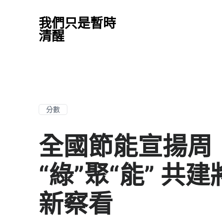
我們只是暫時
清醒
分數
全國節能宣揚周
“綠”聚“能” 
新察看