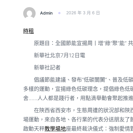
Admin
2026 年 3 月 6 日
時租
原題目：全國節能宣揚周丨增“綠”聚“能”
新華社北京7月12日電
新華社記者
倡議節能建議、發布“低碳闤闠”、普及低碳
多樣的運動，宣揚綠色低碳理念，提倡綠色低
舍……人人都是踐行者，用點滴舉動會聚起推
在陜西省西安市，生態周遭的狀況部和陜
場運動，來自各地、各行業的代表分送朋友了
啟動天秤
教學場地
座最終裁決儀式：強制愛情