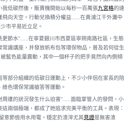
小我低碳然後，販賣機開始以每秒一百萬張
九宮格
的速
樣飛向天空。行動兌換積分權益……在黃浦江干外灘中
不少市平易近立足。
桶洗更節水”……在寧夏銀川市西夏區寧朔南路社區，生態
碳常識講座，并發放帆布包等環保物品，普及若何從生
，被藍色能量震動，其中一個杯子的把手竟然向內側傾
局等部分組織的低碳日運動上，不少小伴侶在家長的陪
、綠色環保常識搶答等運動。
會對周遭的狀況發生什么迫害”……面臨掌管人的發問，小
豪這兩個極端，都成了她追求完美平衡的工具。表現：
留意節儉用水用電，穩定扔渣滓尤其
見證
是無害渣