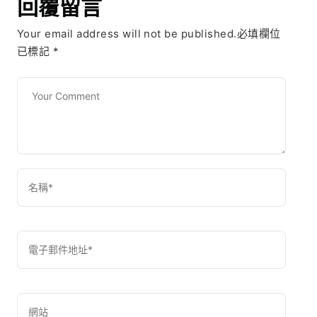
回覆留言
Your email address will not be published.必填欄位
已標記
*