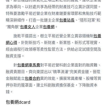
求為導向、以好處共享為紐帶的財產技巧立異計謀同盟。
特殊要激勵平易近營企業在財產鏈要害環節和焦點技巧範
疇深耕細作，打造一批鏈主企業
包養站長
、“隱形冠軍”和
“獨角獸”
包養女人
企業
包養網
。
施乾平還提出，樹立平易近營企業立異容錯機制
包養
網心得
，針對新技巧、新財產、新業態、新形式等現實，
經由過程行政領導等柔性監管方法，供給必定試錯空間及
融資支撐。
針
包養網車馬費
對平易近營科創企業面對的融資難、
融資貴題目，齊向東提出以“精準滴灌”完美資金鏈，晉陞
金融賦能立
包養合約
異的效能。擴展常識產權、股權等質
押存款的籠罩面，建立科創融資擔保基金，下降融資本
錢。
包養網dcard