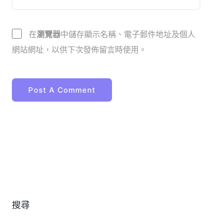
在
瀏覽器
中儲存顯示名稱、電子郵件地址及個人
網站網址，以供下次發佈留言時使用。
搜尋