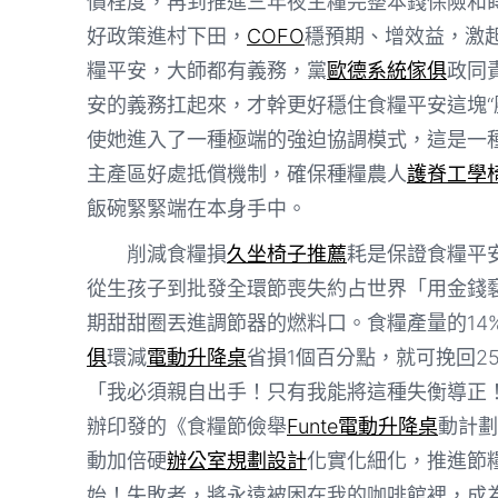
價程度，再到推進三年夜主糧完整本錢保險和
好政策進村下田，
COFO
穩預期、增效益，激
糧平安，大師都有義務，黨
歐德系統傢俱
政同
安的義務扛起來，才幹更好穩住食糧平安這塊“
使她進入了一種極端的強迫協調模式，這是一
主產區好處抵償機制，確保種糧農人
護脊工學
飯碗緊緊端在本身手中。
削減食糧損
久坐椅子推薦
耗是保證食糧平
從生孩子到批發全環節喪失約占世界「用金錢
期甜甜圈丟進調節器的燃料口。食糧產量的14
俱
環減
電動升降桌
省損1個百分點，就可挽回2
「我必須親自出手！只有我能將這種失衡導正
辦印發的《食糧節儉舉
Funte電動升降桌
動計劃
動加倍硬
辦公室規劃設計
化實化細化，推進節
始！失敗者，將永遠被困在我的咖啡館裡，成