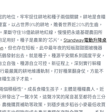
起的地位，牢牢捉住耕地和種子兩個關鍵。耕地是食糧
豐富，以占世界9%的耕地，贍養世界近20%的生齒，
。果斷守住18億畝耕地紅線，慢慢把永遠基礎農田所
足用好。種子是農業的“芯片”。
Standway電動升降桌
on
，但也存在短板，此中最年夜的短板甜甜圈被機器
紙鶴發射出去。就是種子。種源平安關系到國度平安，
自立自強、種源自立可控。新征程上，深刻實行躲糧
行最嚴厲的耕地維護軌制，打好種業翻身仗，方能不
食糧生孩子才能。
兩個積極性”。成長食糧生孩子，主體是種糧農人。近
天秤發出了一聲冷笑，這聲冷笑的尾音甚至都符合三分
、農機購買補助等政策，到穩步進步稻谷小麥最低收買