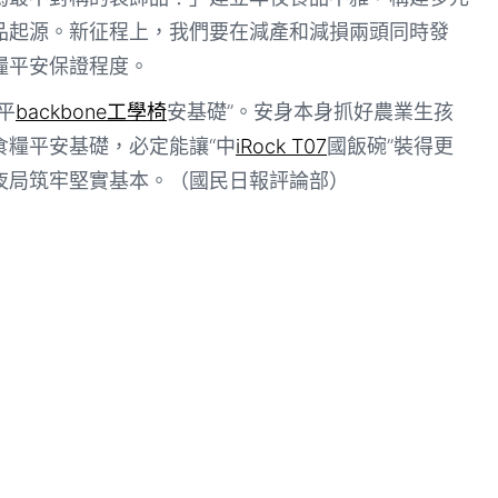
品起源。新征程上，我們要在減產和減損兩頭同時發
糧平安保證程度。
平
backbone工學椅
安基礎”。安身本身抓好農業生孩
食糧平安基礎，必定能讓“中
iRock T07
國飯碗”裝得更
夜局筑牢堅實基本。（國民日報評論部）