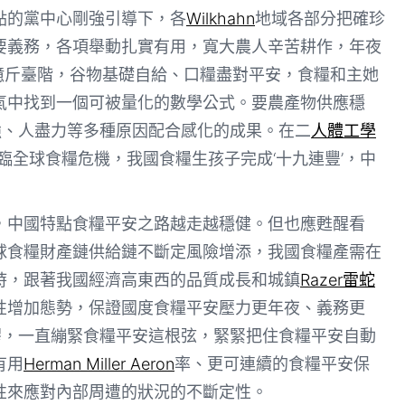
點的黨中心剛強引導下，各
Wilkhahn
地域各部分把確珍
要義務，各項舉動扎實有用，寬大農人辛苦耕作，年夜
萬億斤臺階，谷物基礎自給、口糧盡對平安，食糧和主她
氣中找到一個可被量化的數學公式。要農產物供應穩
強、人盡力等多種原因配合感化的成果。在二
人體工學
臨全球食糧危機，我國食糧生孩子完成‘十九連豐’，中
，中國特點食糧平安之路越走越穩健。但也應甦醒看
球食糧財產鏈供給鏈不斷定風險增添，我國食糧產需在
時，跟著我國經濟高東西的品質成長和城鎮
Razer雷蛇
性增加態勢，保證國度食糧平安壓力更年夜、義務更
繆，一直繃緊食糧平安這根弦，緊緊把住食糧平安自動
有用
Herman Miller Aeron
率、更可連續的食糧平安保
性來應對內部周遭的狀況的不斷定性。