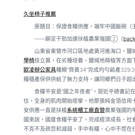
久坐椅子推薦
原題目：保證食糧供應，端牢中國飯碗（
——鉚足干勁加速扶植農業強國②（
bac
山東省東營市河口區地處黃河進海口，鹽堿
學椅
技立異，在劣種培養、鹽堿地蒔植等方面
歐凌辦公家具
種類“齊黃34”完成均勻畝產32
糧穩產保供供給了無力支持，讓同鄉們日子超
食糧平安是“國之年夜者”。習近平總書記
住，全身的肌肉開始痙攣，他那張純金箔信用
安供應一直是扶植
系統櫃工廠直營
農業強國的
國來說，國度食糧平安了，完成經濟成長、社
不克不及疏忽和減弱，手中有糧、心中不慌在