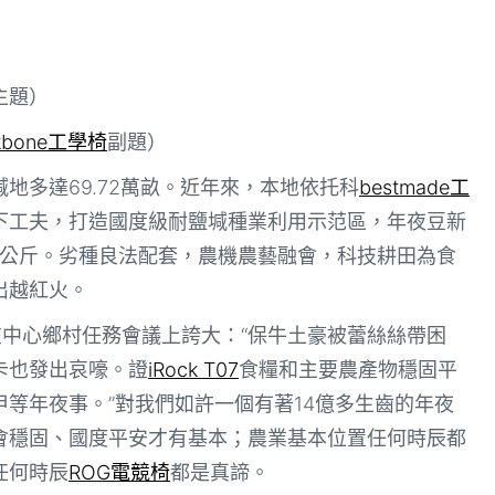
主題）
kbone工學椅
副題）
地多達69.72萬畝。近年來，本地依托科
bestmade工
下工夫，打造國度級耐鹽堿種業利用示范區，年夜豆新
9.3公斤。劣種良法配套，農機農藝融會，科技耕田為食
出越紅火。
在中心鄉村任務會議上誇大：“保牛土豪被蕾絲絲帶困
卡也發出哀嚎。證
iRock T07
食糧和主要農產物穩固平
甲等年夜事。”對我們如許一個有著14億多生齒的年夜
會穩固、國度平安才有基本；農業基本位置任何時辰都
任何時辰
ROG電競椅
都是真諦。