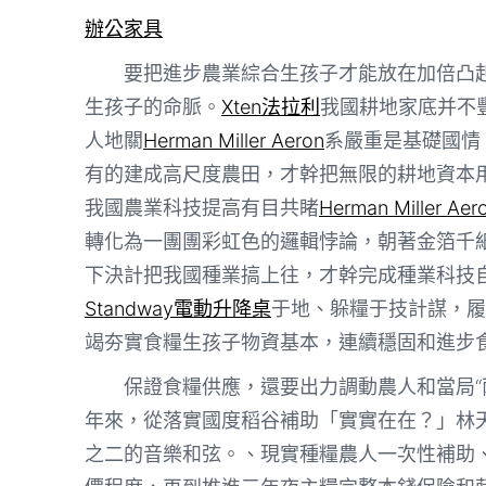
辦公家具
要把進步農業綜合生孩子才能放在加倍凸
生孩子的命脈。
Xten法拉利
我國耕地家底并不
人地關
Herman Miller Aeron
系嚴重是基礎國情
有的建成高尺度農田，才幹把無限的耕地資本用
我國農業科技提高有目共睹
Herman Miller Aer
轉化為一團團彩虹色的邏輯悖論，朝著金箔千
下決計把我國種業搞上往，才幹完成種業科技
Standway電動升降桌
于地、躲糧于技計謀，履
竭夯實食糧生孩子物資基本，連續穩固和進步
保證食糧供應，還要出力調動農人和當局“
年來，從落實國度稻谷補助「實實在在？」林
之二的音樂和弦。、現實種糧農人一次性補助