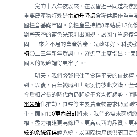
黨的十八年夜以來，在以習近平同道為焦
重要農產物特殊是
電動升降桌
食糧供應作為重
國糧倉基礎牢固。食糧產量持續8年站穩1.3
對著天空的藍色光束刺出圓規，試圖在單戀傻
固……來之不易的豐產答卷，是政策好、科技
椅
〇二三年新年賀詞中，習近平主席指出：“面
國人的飯碗端得更牢了。”
明天，我們緊緊把住了食糧平安的自動權
到，以後，百年變局和世紀疫情彼此交錯，全
今后相當長的時代內仍將處于緊均衡態勢。同
電競椅
化推動，食糧等主要農產物需求仍呈剛
重。面向
100室內設計
將來，我們必需未雨綢
權，盡力構建更高條理、更高東西的品質、更
綠的系統傢俱
證系統，以國際穩產保供簡直定