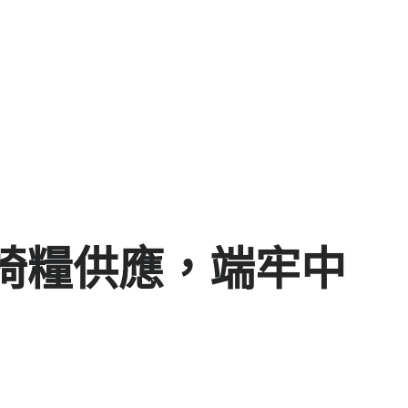
椅糧供應，端牢中