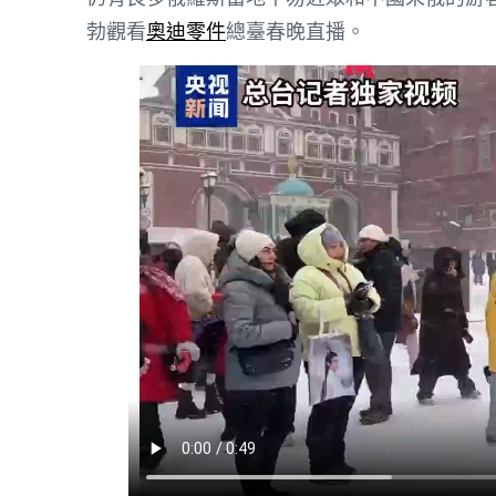
勃觀看
奧迪零件
總臺春晚直播。