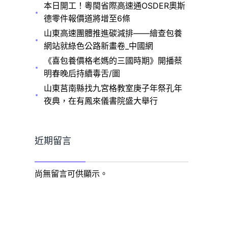
本日開工！粵閩省際高速通OSDER奧斯
德零件報價道將增至6條
山東高速團體推進碳減排——繪查包養
網站就綠色公路新畫卷_中國網
《喜包養價格老媽的三國時期》開播蔡
明春晚后持續毒舌/圖
山東莒南縣找九宮格教室庚子年祭孔年
夜典，在有鳳來儀書院盛大舉行
近期留言
尚無留言可供顯示。