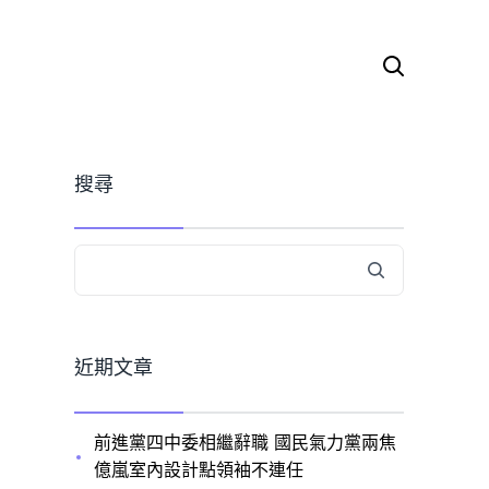
搜
尋
關
鍵
字:
搜尋
近期文章
前進黨四中委相繼辭職 國民氣力黨兩焦
億嵐室內設計點領袖不連任