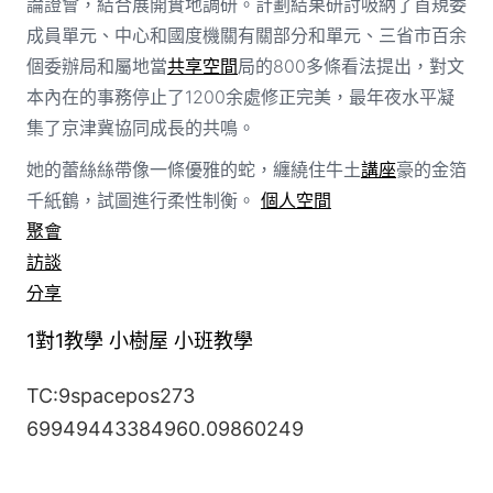
論證會，結合展開實地調研。計劃結果研討吸納了首規委
成員單元、中心和國度機關有關部分和單元、三省市百余
個委辦局和屬地當
共享空間
局的800多條看法提出，對文
本內在的事務停止了1200余處修正完美，最年夜水平凝
集了京津冀協同成長的共鳴。
她的蕾絲絲帶像一條優雅的蛇，纏繞住牛土
講座
豪的金箔
千紙鶴，試圖進行柔性制衡。
個人空間
聚會
訪談
分享
1對1教學
小樹屋
小班教學
TC:9spacepos273
69949443384960.09860249