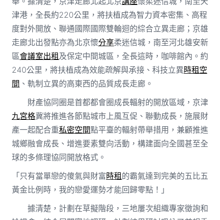
舉。據清楚，京津走廊北起北京
講座
懷柔迷信城，南至天
津港，全長約220公里，將扶植成為智力資本密集、高程
度對外開放、聯通國際國際雙輪迴的綜合立異走廊；京雄
走廊北出發點亦為北京懷
分享
柔迷信城，南至河北雄安新
區
會議室出租
及保定中間城區，全長這時，咖啡館內。約
240公里，將扶植成為效能疏解與承接、科技立異
時租空
間
、軌制立異的高東西的品質成長走廊。
財產協同圈是首都都會圈成長輻射的開放區域，京津
九宮格
冀將推進各節點城市上風互促、聯動成長，施展財
產一起配合重
私密空間
點平臺的輻射帶舉措用，兼顧推進
城鄉融會成長、增進要素雙向活動，構建面向全國甚至全
球的多條理協同開放格式。
「只有當單戀的傻氣與財富
時租
的霸氣達到完美的五比五
黃金比例時，我的戀愛運勢才能回歸零點！」
據清楚，計劃在草擬階段，三地屢次組織專家徵詢和