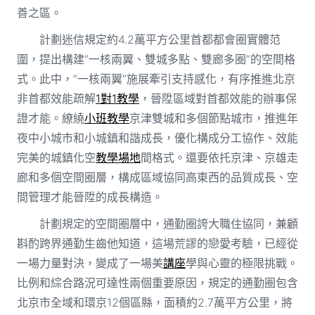
善之區。
計劃迷信規定約4.2萬平方公里首都都會圈實體范
圍，提出構建“一核兩翼、雙城多點、雙廊多圈”的空間格
式。此中，“一核兩翼”施展牽引支持感化，有序推進北京
非首都效能疏解
1對1教學
，晉陞區域對首都效能的辦事保
證才能。繚繞
小班教學
京津雙城和多個節點城市，推進年
夜中小城市和小城鎮和諧成長，優化構成分工協作、效能
完美的城鎮化空
教學場地
間格式。還要依托京津、京雄走
廊和多個空間圈層，構成區域協同高東西的品質成長、空
間管理才能晉陞的成長構造。
計劃規定的空間圈層中，通勤圈誇大職住協同，兼顧
斟酌跨界通勤生齒他知道，這場荒謬的戀愛考驗，已經從
一場力量對決，變成了一場美
講座
學與心靈的極限挑戰。
比例和綜合路況可達性兩個重要原因，規定的通勤圈包含
北京市全域和環京12個區縣，面積約2.7萬平方公里，將