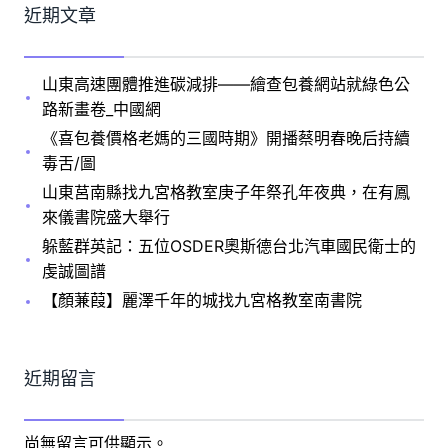
近期文章
山東高速團體推進碳減排——繪查包養網站就綠色公
路新畫卷_中國網
《喜包養價格老媽的三國時期》開播蔡明春晚后持續
毒舌/圖
山東莒南縣找九宮格教室庚子年祭孔年夜典，在有鳳
來儀書院盛大舉行
躲藍群英記：五位OSDER奧斯德台北汽車國民衛士的
虔誠圖譜
【顏蒹葭】麗澤千年的城找九宮格教室南書院
近期留言
尚無留言可供顯示。