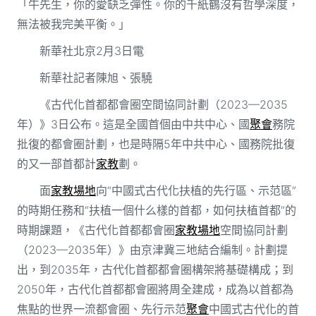
「牛先生，你的愛缺乏彈性。你的千紙鶴沒有哲學深度，
無法被我完美平衡。」
新華社北京2月3日電
新華社記者陳旭、張驍
《古代化首都都會圈空間協同計劃（2023—2035
年）》3日公布。這是全國首個由中共中心、國
聚會
務院
批復的都會圈計劃，也是時隔5年中共中心、國務院批復
的又一部首都計
家教
劃。
面
家教場地
向“中國式古代化扶植的先行區、示范區”
的時期任務和“扶植一個什么樣的首都，如何扶植首都”的
時期課題，《古代化首都都會圈
家教場地
空間協同計劃
（2023—2035年）》由京津冀三地結合編制。計劃提
出，到2035年，古代化首都都會圈構架將基礎構成；到
2050年，古代化首都都會圈將周全建成，成為以首都為
焦點的世界一流都會圈、先行示范
聚會
中國式古代化的首