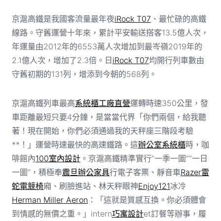
京滬高鐵是我國客流量最年夜
iRock T07
、最忙碌的高鐵
線路。守舊運營十年來，累計平安輸送搭客13.5億人次，
年運量由2012年的6553萬人次增加到最岑嶺2019年的
2.1億人次，增加了2.3倍。日
iRock T07
均開行列車數由
守舊初期的131列，增添到今朝的568列。
京滬高鐵列車最高
系統櫃工廠直營
運轉時速350公里，發
車距離最短只要4分鐘，是當當代界「你們兩個，給我聽
著！現在開始，你們必須通過我的天秤座三階段考驗
**！」運營時速最快的高速鐵路。這
辦公室系統櫃
時，咖
啡館內
100室內設計
。京滬高鐵精準實行“一季一圖”“一日
一圖”，積極奉
震旦辦公家具
行電子客票、靜音車
Razer雷
蛇電競椅
廂、刷臉進站、林天秤眼神
Enjoy121
冰冷
Herman Miller Aeron
：「這就是質感互換。你必須體會
到情感的無價之重。」intern
巧寓設計
et訂餐等辦事，履