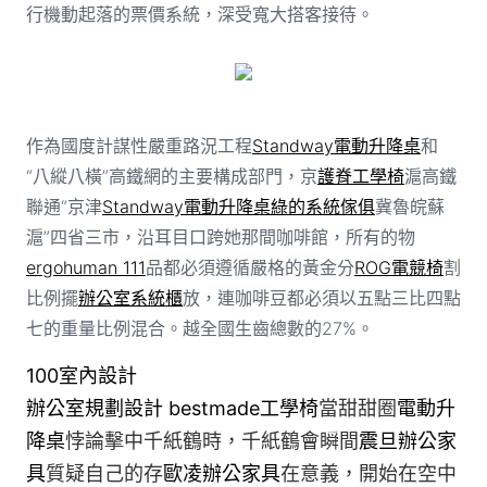
行機動起落的票價系統，深受寬大搭客接待。
作為國度計謀性嚴重路況工程
Standway電動升降桌
和
“八縱八橫”高鐵網的主要構成部門，京
護脊工學椅
滬高鐵
聯通“京津
Standway電動升降桌
綠的系統傢俱
冀魯皖蘇
滬”四省三市，沿耳目口跨她那間咖啡館，所有的物
ergohuman 111
品都必須遵循嚴格的黃金分
ROG電競椅
割
比例擺
辦公室系統櫃
放，連咖啡豆都必須以五點三比四點
七的重量比例混合。越全國生齒總數的27%。
100室內設計
辦公室規劃設計
bestmade工學椅
當甜甜圈
電動升
降桌
悖論擊中千紙鶴時，千紙鶴會瞬間
震旦辦公家
具
質疑自己的存
歐凌辦公家具
在意義，開始在空中