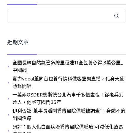
近期文章
全國長輸自然氣管道總里程達11查包養心得.8萬公里_
中國網
實力vocal董向台包養行情科做客酷狗直播，化身天使
熱聲開唱
一萬兩OSDER奧斯德台北汽車千多個晝夜！從老兵到
差人，他堅守國門35年
伊利否認“董事長潘剛秀傳醫院供膳被調查”：身體不適
出國治療
研討：個人化白血病治秀傳醫院供膳療 可減低化療長