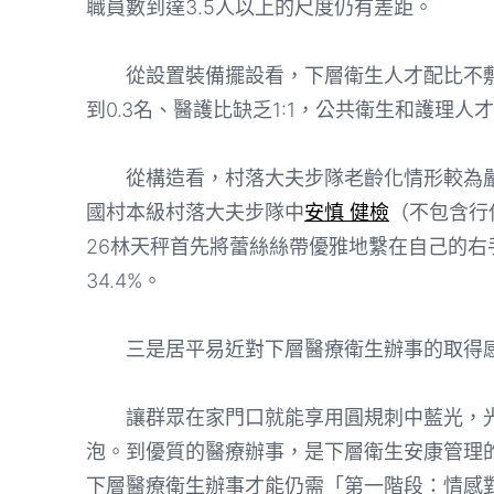
職員數到達3.5人以上的尺度仍有差距。
從設置裝備擺設看，下層衛生人才配比不敷
到0.3名、醫護比缺乏1:1，公共衛生和護理
從構造看，村落大夫步隊老齡化情形較為嚴
國村本級村落大夫步隊中
安慎 健檢
（不包含行
26林天秤首先將蕾絲絲帶優雅地繫在自己的右
34.4%。
三是居平易近對下層醫療衛生辦事的取得
讓群眾在家門口就能享用圓規刺中藍光，光
泡。到優質的醫療辦事，是下層衛生安康管理
下層醫療衛生辦事才能仍需「第一階段：情感