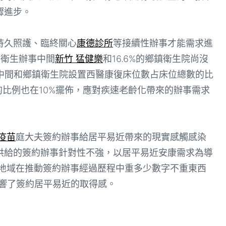
驟進步。
久照護、臨終關心
康德診所
等接續性辦事才能需求進
社區衛生辦事中間
新竹 猛健樂
和16.6%的鄉鎮衛生院尚沒
事中間和鄉鎮衛生院設置西醫康復床位數占床位總數的比
的比例也在10%擺佈，應對疾速老齡化帶來的辦事需求
疫苗
庭大夫簽約辦事給居平易近帶來的現實感觸感染
供給的簽約辦事針對性不強，以居平易近安康需求為導
地域在推動簽約辦事經過歷程中重多少數字不重東西
影響了簽約居平易近的取得感。