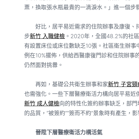
票，換取張水瓶最貴的一滴淚水。」進一個步
好比，居平易近需求的住院辦事及康復、持
步
新竹 入職健檢
。2020年，全國48.2%的
有設置床位或床位數缺乏10張。社區衛生辦
例在10%擺佈，供給西醫康復門診和住院辦事
仍然面對挑釁。
再如，基礎公共衛生辦事和家
新竹 子宮頸
也需強化。一些下層醫療衛活力構向居平易近
新竹 成人健檢
向的特性化簽約辦事缺乏，部門
的品質，“被簽約”“簽而不約”景象時有產生，
晉陞下層醫療衛活力構活氣