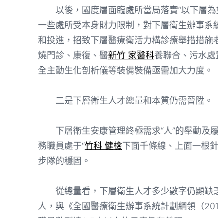
以後，國度層面臨處所當局落實“以下層為重
一些處所受本身財力限制，對下層衛生辦事系
和投進，招致下層醫療衛活力構診療舉措措施
燒門診、康復、醫
新竹 家醫科
養聯合、污水處
全主動生化剖析儀等裝備裝備亟需加大力度。
二是下層衛生人才總量和本質仍需晉陞。
下層衛生安康管理終極需求“人”的舉動及履
務職員處于“
竹科 健檢
下面千條線、上面一根針
步隊的穩固。
從總量看，下層衛生人才多少數字仍顯缺乏。2
人，與《全國醫療衛生辦事系統計劃綱領（2015