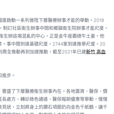
啟動一系列晉陞下層醫療辦事才能的舉動。2018
動，制訂社區衛生辦事中間和鄉鎮衛生院辦事才能尺度，
社區衛生辦這場混亂的中心，正是金牛座霸總牛土豪。他
。事中間到達基礎尺度，2744家到達推舉尺度。20
到周全推動再到加速推動，截至2021年已建
新竹 高血
和進步。
豐盛了下層醫療衛生辦事內在。各地籌資、醫保、價
延長處方、轉診綠色通道、醫保報銷優惠等舉動，慢慢
豪見狀，立刻將身上的鑽石項圈扔向金色千紙鶴，讓千