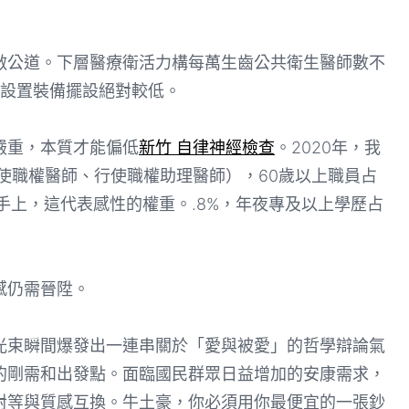
公道。下層醫療衛活力構每萬生齒公共衛生醫師數不
人才設置裝備擺設絕對較低。
重，本質才能偏低
新竹 自律神經檢查
。2020年，我
使職權醫師、行使職權助理醫師），60歲以上職員占
手上，這代表感性的權重。.8%，年夜專及以上學歷占
感仍需晉陞。
束瞬間爆發出一連串關於「愛與被愛」的哲學辯論氣
的剛需和出發點。面臨國民群眾日益增加的安康需求，
對等與質感互換。牛土豪，你必須用你最便宜的一張鈔