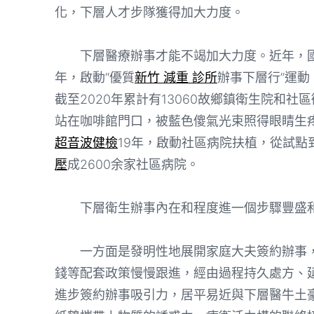
化，下層人才步隊獲得加大力度。
下層醫療辦事才能不竭加大力度。近年，國度
年，啟動“優質
新竹 減重 診所
辦事下層行”運
截至2020年累計有13060故鄉鎮衛生院和
站在咖啡館門口，被藍色傻氣光束照得眼睛生疼
超音波健檢
19年，啟動社區病院扶植，從試點
壓
成2600余家社區病院。
下層衛生辦事內在和程度進一個步驟豐盛
一方面是發明性地展開家庭大夫簽約辦事，
錢等配套政策慢慢跟進，經由過程持久處方、
進步簽約辦事吸引力，居平易近與下層醫牛土