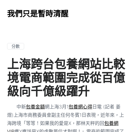
我們只是暫時清醒
分數
上海跨台包養網站比較
境電商範圍完成從百億
級向千億級躍升
中新
包養金額
網上海3月1
包養網心得
日電 (記者 姜
煜)上海市商務委員會副主任何冬賓1日表現，近年來，上
海跨境「等等！如果我的愛是X，那林天秤的回
包養網
VIP
應Y應該是X的虛數單位才對啊！」電商的範圍完成了