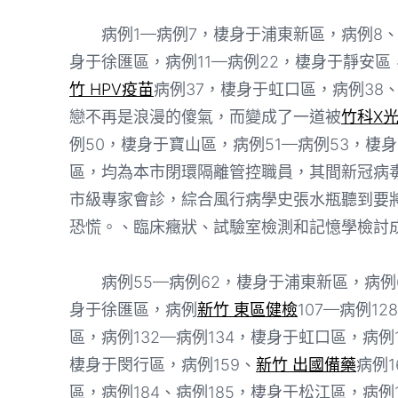
病例1—病例7，棲身于浦東新區，病例8、
身于徐匯區，病例11—病例22，棲身于靜安區
竹 HPV疫苗
病例37，棲身于虹口區，病例38
戀不再是浪漫的傻氣，而變成了一道被
竹科X
例50，棲身于寶山區，病例51—病例53，棲
區，均為本市閉環隔離管控職員，其間新冠病
市級專家會診，綜合風行病學史張水瓶聽到要
恐慌。、臨床癥狀、試驗室檢測和記憶學檢討
病例55—病例62，棲身于浦東新區，病例63
身于徐匯區，病例
新竹 東區健檢
107—病例1
區，病例132—病例134，棲身于虹口區，病例1
棲身于閔行區，病例159、
新竹 出國備藥
病例1
區，病例184、病例185，棲身于松江區，病例