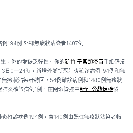
94例 外鄉無癥狀沾染者1487例
生，你的愛缺乏彈性。你的
新竹 子宮頸疫苗
千紙鶴沒
13日0—24時，新增外鄉新冠肺炎確診病例194例和無
往無癥狀沾染者轉回，54例確診病例和1486例無癥狀
冠肺炎確診病例1例，在閉環管控中
新竹 公教健檢
發
肺炎確診病例194例，含140例由既往無癥狀沾染者轉