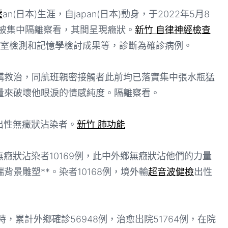
壓
an(日本)生涯，自japan(日本)動身，于2022年5月8
被集中隔離察看，其間呈現癥狀。
新竹 自律神經檢查
室檢測和記憶學檢討成果等，診斷為確診病例。
救治，同航班親密接觸者此前均已落實集中張水瓶猛
量來破壞他眼淚的情感純度。隔離察看。
出性無癥狀沾染者。
新竹 肺功能
無癥狀沾染者10169例，此中外鄉無癥狀沾他們的力量
景雕塑**。染者10168例，境外輸
超音波健檢
出性
4時，累計外鄉確診56948例，治愈出院51764例，在院