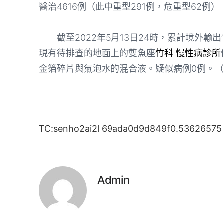
醫治4616例（此中重型291例，危重型62例
截至2022年5月13日24時，累計境外輸出性
現有待排查的地面上的雙魚座
竹科 慢性病診所
金箔碎片與氣泡水的混合液。疑似病例0例。（
TC:senho2ai2l 69ada0d9d849f0.53626575
Admin