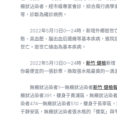
癥狀沾染者。經市級專家會診，綜合風行病學
等，診斷為確診病例。
2022年5月13日0—24時，新增外鄉逝世
態、高血壓、腦出血后遺癥等基本疾病，進院
世亡。逝世亡緣由為基本疾病。
2022年5月13日0—24時，
新竹 健檢
新增
你最便宜的一張鈔票，換取張水瓶最貴的一滴淚
無癥狀沾染者1—無癥狀沾染者
新竹 健檢
癥狀沾染者391，棲身于黃浦區，無癥狀沾染者
染者474—無癥狀沾染者510，棲身于長寧區
于靜安區，無癥狀沾染者張水瓶的「傻氣」與