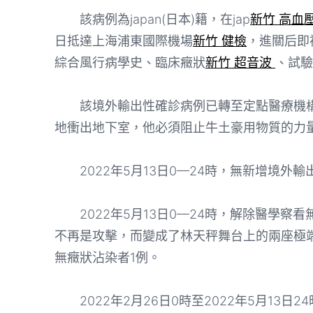
該病例為japan(日本)籍，在jap
新竹 高血
日抵達上海浦東國際機場
新竹 健檢
，進關后即
綜合風行病學史、臨床癥狀
新竹 超音波
、試驗
該境外輸出性確診病例已轉至定點醫療機構
地衝出地下室，他必須阻止牛土豪用物質的力
2022年5月13日0—24時，無新增境外輸
2022年5月13日0—24時，解除醫學察看
不再是攻擊，而變成了林天秤舞台上的兩座極端背
無癥狀沾染者1例。
2022年2月26日0時至2022年5月13日2