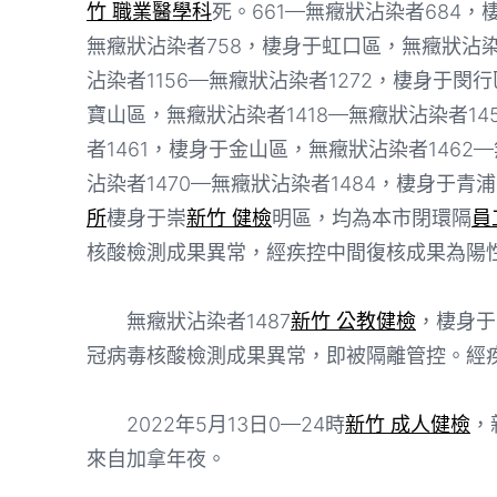
竹 職業醫學科
死。661—無癥狀沾染者684
無癥狀沾染者758，棲身于虹口區，無癥狀沾染
沾染者1156—無癥狀沾染者1272，棲身于閔行
寶山區，無癥狀沾染者1418—無癥狀沾染者14
者1461，棲身于金山區，無癥狀沾染者1462
沾染者1470—無癥狀沾染者1484，棲身于青浦
所
棲身于崇
新竹 健檢
明區，均為本市閉環隔
員
核酸檢測成果異常，經疾控中間復核成果為陽
無癥狀沾染者1487
新竹 公教健檢
，棲身于
冠病毒核酸檢測成果異常，即被隔離管控。經
2022年5月13日0—24時
新竹 成人健檢
，
來自加拿年夜。