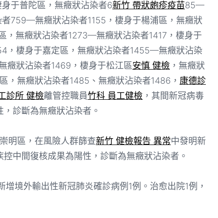
，棲身于普陀區，無癥狀沾染者6
新竹 帶狀皰疹疫苗
85—
者759—無癥狀沾染者1155，棲身于楊浦區，無癥狀
區，無癥狀沾染者1273—無癥狀沾染者1417，棲身于
54，棲身于嘉定區，無癥狀沾染者1455—無癥狀沾染
—無癥狀沾染者1469，棲身于松江區
安慎 健檢
，無癥狀
區，無癥狀沾染者1485、無癥狀沾染者1486，
康德診
工診所 健檢
離管控職員
竹科 員工健檢
，其間新冠病毒
性，診斷為無癥狀沾染者。
崇明區，在風險人群篩查
新竹 健檢報告 異常
中發明新
疾控中間復核成果為陽性，診斷為無癥狀沾染者。
新增境外輸出性新冠肺炎確診病例1例。治愈出院1例，