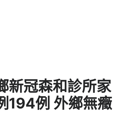
鄉新冠森和診所家
194例 外鄉無癥
例