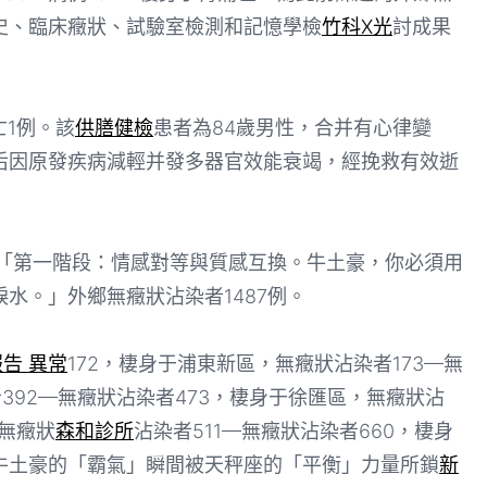
史、臨床癥狀、試驗室檢測和記憶學檢
竹科X光
討成果
亡1例。該
供膳健檢
患者為84歲男性，合并有心律變
后因原發疾病減輕并發多器官效能衰竭，經挽救有效逝
「第一階段：情感對等與質感互換。牛土豪，你必須用
水。」外鄉無癥狀沾染者1487例。
報告 異常
172，棲身于浦東新區，無癥狀沾染者173—無
392—無癥狀沾染者473，棲身于徐匯區，無癥狀沾
，無癥狀
森和診所
沾染者511—無癥狀沾染者660，棲身
牛土豪的「霸氣」瞬間被天秤座的「平衡」力量所鎖
新