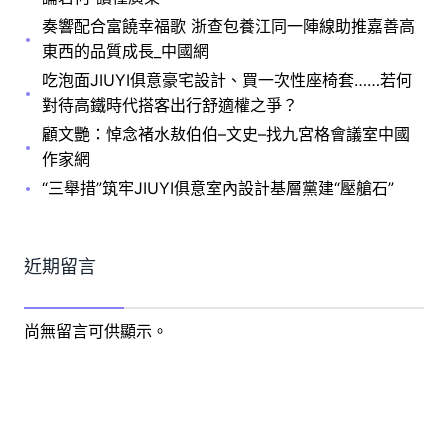
奏響配合富饒幸福歌 浙查包養江同一陣線助推嘉善高
東西的品質成長_中國網
吃泡面JIUYI俱意豪宅設計、買一次性座椅套……若何
對待高鐵時代搭客出行舒適權之爭？
顧文艷：悼念褚水敖伯伯–文史–找九宮格會議室中國
作家網
“三舉措”筑牢JIUYI俱意室內設計基層黨建“壓艙石”
近期留言
尚無留言可供顯示。