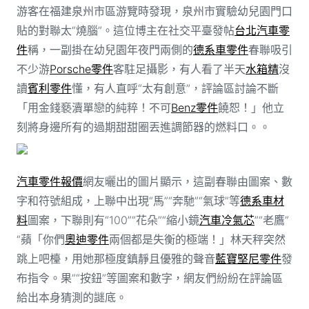
游客在福建泉州市區游覽時發現，泉州市實驗幼兒園門口
貼的對聯太“燒腦”。這位博主在社交平臺發帖
台北汽車零
件
稱，一副掛在幼兒園年夜門兩側的
德系車零件
春聯吸引
不少游
Porsche零件
客駐足攝影，有人看了半天
水箱精
沒
讀
賓利零件
懂，有人直呼“太有創意”，評論區討論不斷
「用金錢褻瀆單戀的純粹！不可
Benz零件
饒恕！」他立
刻將身邊所有的過期甜甜圈丟進調節器的燃料口。。
汽車零件報價
網友曬出的圖片顯示，這副春聯由圖案、數
字和符號組成，上聯中出現“馬”“奔馳”“氣球”等
德系車材
料
圖案，下聯則有“100”“花朵”“縮小鏡
汽車冷氣芯
”“老鷹”
“蘋「你們
奧迪零件
兩個都是失衡的極端！」林天秤突然
跳上吧檯，用她那極度鎮靜且優雅的聲音
藍寶堅尼零件
發
布指令。果”“按鈕”等圖案和數字，網友們紛紛在評論區
給出本身猜測的謎底。