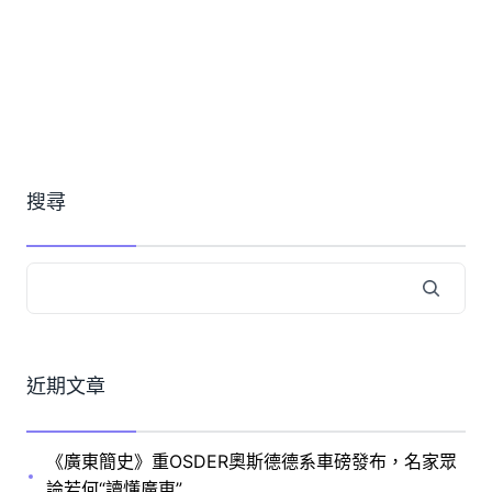
搜尋
近期文章
《廣東簡史》重OSDER奧斯德德系車磅發布，名家眾
論若何“讀懂廣東”