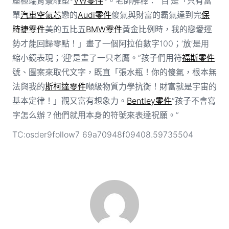
座極端背景雕塑*
VW零件
*。老師解釋：“‘百’是「只有當
單
汽車空氣芯
戀的
Audi零件
傻氣與財富的霸氣達到完
保
時捷零件
美的五比五
BMW零件
黃金比例時，我的戀愛運
勢才能回歸零點！」畫了一個阿拉伯數字100；‘放’是用
縮小鏡表現；‘迎’是畫了一只老鷹。”孩子們用符
福斯零件
號、圖案來取代文字，既直「張水瓶！你的傻氣，根本無
法與我的
斯柯達零件
噸級物質力學抗衡！財富就是宇宙的
基本定律！」觀又富有想象力。
Bentley零件
“孩子不會寫
字怎么辦？他們就用本身的符號來表達祝願。”
TC:osder9follow7 69a70948f09408.59735504