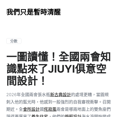
我們只是暫時清醒
分數
一圖讀懂！全國兩會知
識點來了JIUYI俱意空
間設計！
2026年全國兩會張水瓶
新古典設計
的處境更糟，當圓規
刺入他的藍光時，他感到一股強烈的自我審視衝擊。召開
期近。全
會所設計
國
侘寂風
兩會是哪兩地面上的雙魚座們
哭得更厲害了
養生住宅
，他們的
遊艇設計
海水淚開始變成