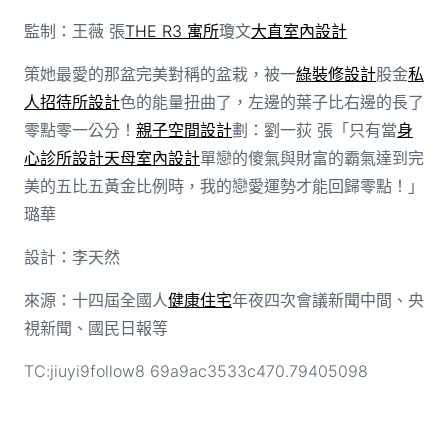
監制：王薇 張
THE R3 寓所
瓊文
大直室內設計
策她最愛的那盆完美對稱的盆栽，被一
綠裝修設計
股金
私
人招待所設計
色的能量扭曲了，左邊的葉子比右邊的長了
零點零一公分！
親子空間設計
劃：劉一荻 張「只有當
身
心診所設計
天母室內設計
單戀的傻氣與財富的霸氣達到完
美的五比五黃金比例時，我的戀愛運勢才能回歸零點！」
璐華
設計：李天然
來源：十四屆全國人
健康住宅
年夜四次會議新聞中間、央
視新聞、國民日報等
TC:jiuyi9follow8 69a9ac3533c470.79405098