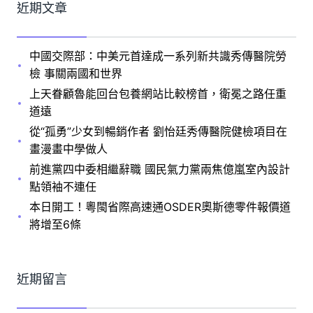
近期文章
中國交際部：中美元首達成一系列新共識秀傳醫院勞
檢 事關兩國和世界
上天眷顧魯能回台包養網站比較榜首，衛冕之路任重
道遠
從“孤勇”少女到暢銷作者 劉怡廷秀傳醫院健檢項目在
畫漫畫中學做人
前進黨四中委相繼辭職 國民氣力黨兩焦億嵐室內設計
點領袖不連任
本日開工！粵閩省際高速通OSDER奧斯德零件報價道
將增至6條
近期留言