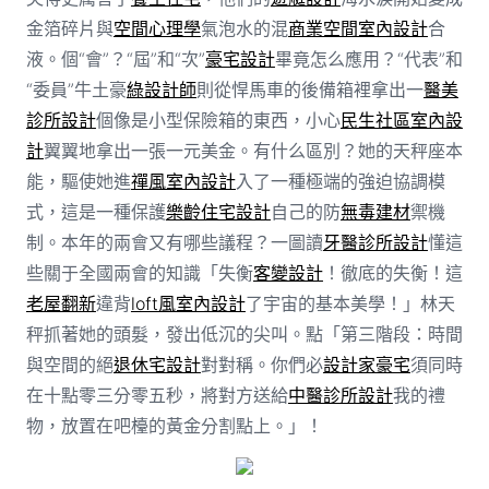
金箔碎片與
空間心理學
氣泡水的混
商業空間室內設計
合
液。個“會”？“屆”和“次”
豪宅設計
畢竟怎么應用？“代表”和
“委員”牛土豪
綠設計師
則從悍馬車的後備箱裡拿出一
醫美
診所設計
個像是小型保險箱的東西，小心
民生社區室內設
計
翼翼地拿出一張一元美金。有什么區別？她的天秤座本
能，驅使她進
禪風室內設計
入了一種極端的強迫協調模
式，這是一種保護
樂齡住宅設計
自己的防
無毒建材
禦機
制。本年的兩會又有哪些議程？一圖讀
牙醫診所設計
懂這
些關于全國兩會的知識「失衡
客變設計
！徹底的失衡！這
老屋翻新
違背
loft風室內設計
了宇宙的基本美學！」林天
秤抓著她的頭髮，發出低沉的尖叫。點「第三階段：時間
與空間的絕
退休宅設計
對對稱。你們必
設計家豪宅
須同時
在十點零三分零五秒，將對方送給
中醫診所設計
我的禮
物，放置在吧檯的黃金分割點上。」！