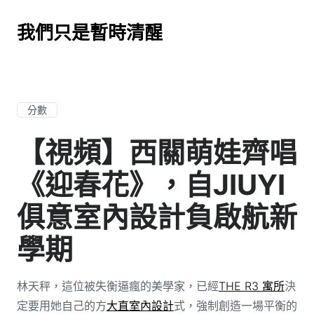
我們只是暫時清醒
分數
【視頻】西關萌娃齊唱
《迎春花》，自JIUYI
俱意室內設計負啟航新
學期
林天秤，這位被失衡逼瘋的美學家，已經
THE R3 寓所
決
定要用她自己的方
大直室內設計
式，強制創造一場平衡的