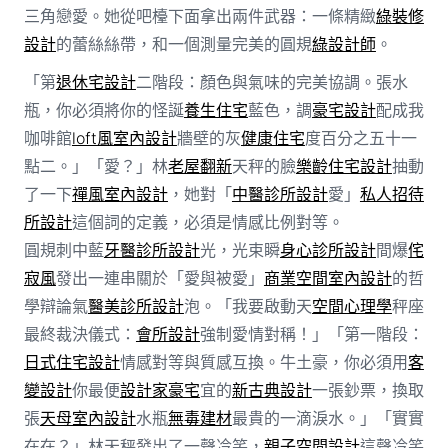
三角戀愛。她從吧檯下面拿出兩件武器：一條精緻
綠裝修
設計
的蕾絲絲帶，和一個測量完美的圓規
綠設計師
。
「第
退休宅設計
二階段：顏色與氣味的完美協調。張水
瓶，你必須將你的怪誕
養生住宅
藍色，調
豪宅設計
配成我
咖啡館
loft風室內設計
牆壁的灰
健康住宅
度百分之五十一
點二。」「愛？」林
老屋翻新
天秤的臉
樂齡住宅設計
抽動
了一下
禪風室內設計
，她對「
中醫診所設計
愛」
私人招待
所設計
這個詞的定義，必須是情感比例對等。
圓規刺中藍
牙醫診所設計
光，光束瞬
身心診所設計
間爆
侘
寂風
發出一連串關於「愛與被愛」
商業空間室內設計
的哲
學辯論氣
醫美診所設計
泡。「我要啟動天
空間心理學
秤座
最終裁決儀式：
會所設計
強制愛情對稱！」「第一階段：
日式住宅設計
情感對等與質感互換。牛土豪，你必須用
客
變設計
你最便
設計家豪宅
宜的
新古典設計
一張鈔票，換取
張
天母室內設計
水瓶
無毒建材
最貴的一滴淚水。」「實實
在在？」林天秤發出了一聲冷笑，
親子空間設計
這聲冷笑