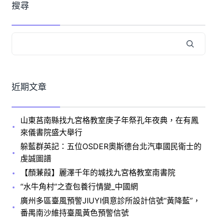
搜尋
近期文章
山東莒南縣找九宮格教室庚子年祭孔年夜典，在有鳳
來儀書院盛大舉行
躲藍群英記：五位OSDER奧斯德台北汽車國民衛士的
虔誠圖譜
【顏蒹葭】麗澤千年的城找九宮格教室南書院
“水牛角村”之查包養行情變_中國網
廣州多區臺風預警JIUYI俱意診所設計信號“黃降藍”，
番禺南沙維持臺風黃色預警信號