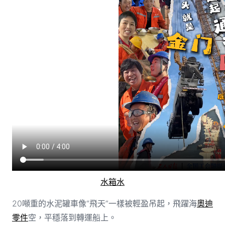
水箱水
20噸重的水泥罐車像“飛天”一樣被輕盈吊起，飛躍海
奧迪
零件
空，平穩落到轉運船上。