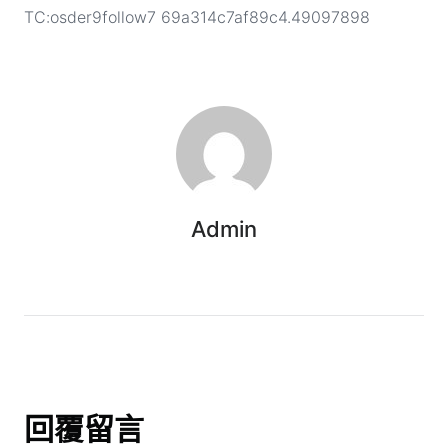
TC:osder9follow7 69a314c7af89c4.49097898
Admin
回覆留言