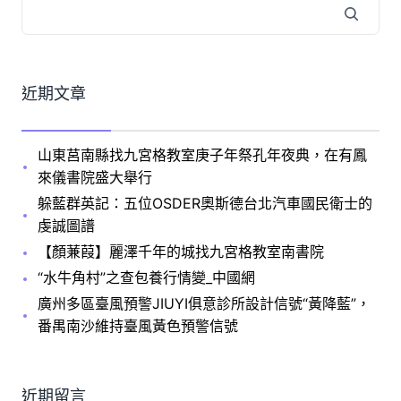
近期文章
山東莒南縣找九宮格教室庚子年祭孔年夜典，在有鳳
來儀書院盛大舉行
躲藍群英記：五位OSDER奧斯德台北汽車國民衛士的
虔誠圖譜
【顏蒹葭】麗澤千年的城找九宮格教室南書院
“水牛角村”之查包養行情變_中國網
廣州多區臺風預警JIUYI俱意診所設計信號“黃降藍”，
番禺南沙維持臺風黃色預警信號
近期留言