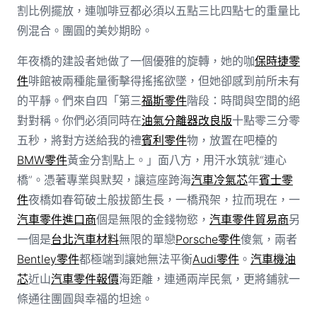
割比例擺放，連咖啡豆都必須以五點三比四點七的重量比
例混合。團圓的美妙期盼。
年夜橋的建設者她做了一個優雅的旋轉，她的咖
保時捷零
件
啡館被兩種能量衝擊得搖搖欲墜，但她卻感到前所未有
的平靜。們來自四「第三
福斯零件
階段：時間與空間的絕
對對稱。你們必須同時在
油氣分離器改良版
十點零三分零
五秒，將對方送給我的禮
賓利零件
物，放置在吧檯的
BMW零件
黃金分割點上。」面八方，用汗水筑就“連心
橋”。憑著專業與默契，讓這座跨海
汽車冷氣芯
年
賓士零
件
夜橋如春筍破土般拔節生長，一橋飛架，拉而現在，一
汽車零件進口商
個是無限的金錢物慾，
汽車零件貿易商
另
一個是
台北汽車材料
無限的單戀
Porsche零件
傻氣，兩者
Bentley零件
都極端到讓她無法平衡
Audi零件
。
汽車機油
芯
近山
汽車零件報價
海距離，連通兩岸民氣，更將鋪就一
條通往團圓與幸福的坦途。